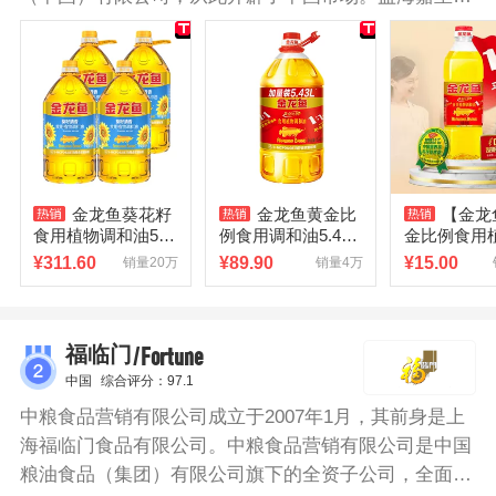
丰益国际在华投资的全资子公司，是世界最大的小包装
油生产商之一。金龙鱼上市以来，金龙鱼系列产品涵盖
了食用油、大米、面粉、挂面、杂粮、豆乳、调味品、
餐饮粮油等八大领域，旗下16个品牌在金龙鱼的带领
下，都已成为每一个专业领域内公认的领先品牌，为消
费者的健康餐桌提供了丰富的选择。金龙鱼调和油精选
8种植物油按科学配方调和而成，帮助满足我们对膳食
金龙鱼葵花籽
金龙鱼黄金比
【金龙
脂肪酸的要求，口味好，健康营养有保障！
食用植物调和油5L*
例食用调和油5.43L/
金比例食用
4桶整箱装
桶 食用油
和油900ml
¥
311.60
¥
89.90
¥
15.00
销量20万
销量4万
油食用油
/Fortune
福临门
中国
综合评分：97.1
中粮食品营销有限公司成立于2007年1月，其前身是上
海福临门食品有限公司。中粮食品营销有限公司是中国
粮油食品（集团）有限公司旗下的全资子公司，全面负