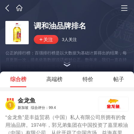
调和油品牌排名
3人关注
公正的排行榜：百强排行榜是以大数据为基础计算得出的结果，每
月更新一次，排名依靠数据说话相对公正。数年来，我们一直在持
续优化升级算法，排名结果也会变得越来越精准！
*说明：仅展示部分数据
综合榜
高端榜
特价
帖子
金龙鱼
新加坡
综合评分：99.4
“金龙鱼”是丰益贸易（中国）私人有限公司所拥有的食
用油品牌。1974年，郭兄弟集团在中国投资了嘉里粮油
（中国）有限公司，从此开辟了中国市场。益海嘉里是