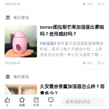
都不见效，还有点加剧了脸的过敏。
2018-09-03
125
0
强烈安利一款我最近在用的好物...
每日资讯
torras图拉斯芒果加湿器出雾细
吗？使用感好吗？
#加湿器#
每年夏天是我感冒最频繁的
时候，基本上每个月都会中招，上周
末徒步过后周一来公司又感冒了咽喉
肿痛，四肢乏力去一个台湾诊所看医
2018-09-03
402
0
生，医师让我注意别常用空调，如...
每日资讯
久安熏舍香薰加湿器怎么样？容
量多少？
发表你的评论
#加湿器#
最近新入手了一枚小可爱，
收藏
分享
2
0
啦啦啦啦啦，就是它咯——久安熏舍