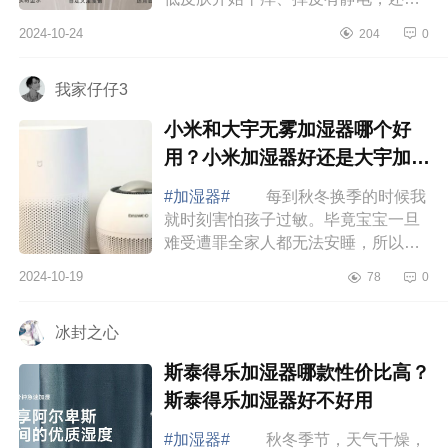
换季容易不舒服的孩子，都需要一台
2024-10-24
204
0
加湿器来提升室内湿度缓解症状，下
面小编为...
我家仔仔3
小米和大宇无雾加湿器哪个好
用？小米加湿器好还是大宇加湿
器好
#加湿器#
每到秋冬换季的时候我
就时刻害怕孩子过敏。毕竟宝宝一旦
难受遭罪全家人都无法安睡，所以每
年换季，除螨仪、加湿器、净化器全
2024-10-19
78
0
都安排上。下面小编为大家介绍下小
米和大宇...
冰封之心
斯泰得乐加湿器哪款性价比高？
斯泰得乐加湿器好不好用
#加湿器#
秋冬季节，天气干燥，