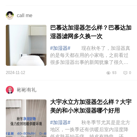
严重，准备安排一台加湿器来改善家
里空气湿...
call me
巴慕达加湿器怎么样？巴慕达加
湿器滤网多久换一次
#加湿器#
现在秋冬了，加湿器真
的是每天都在用的小家电，之前看过
很多加湿器出事的新闻犹豫了很久才
入手的。但是不用怕，选对加湿器，
2024-11-12
93
0
用好加湿器其实就不会出问题，下面
小编为大...
彬彬有礼
大宇水立方加湿器怎么样？大宇
美的和小米加湿器哪个好用
#加湿器#
秋冬季节尤其是是北方
地区，一换季还有供暖后室内湿度降
低皮肤开始干痒、掉皮有静电，还有