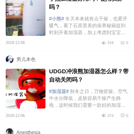
吗？
#小熊#
冬天本来就有点干燥，也爱开
暖气，看了石原里美的保养秘籍提到
时刻开着加湿器，加上考虑到宝宝出
来后在恒温恒湿的环境里会比较舒服
2018-12-06
316
0
(有利于预防湿疹啥的)，于是买...
男儿本色
UDGD冲浪熊加湿器怎么样？带
自动关闭吗？
#加湿器#
秋冬之日，万物皆燥。空气
中水分降低，皮肤容易干燥产生静
电，这时候我们需要一款好的加湿
器，放在办公室、卧室、客厅等地
2018-12-06
374
0
方，为肌肤及时补充水分，云雾绕
绕。给...
Anesthesia