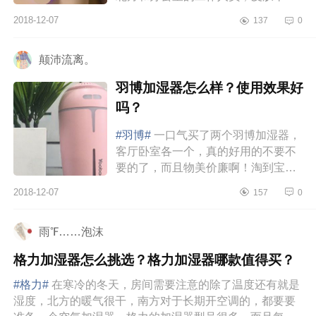
的恨不得分分钟贴上面膜，对于宝宝
2018-12-07
137
0
而言，更需要加湿器。家里的湿度...
颠沛流离。
羽博加湿器怎么样？使用效果好
吗？
#羽博#
一口气买了两个羽博加湿器，
客厅卧室各一个，真的好用的不要不
要的了，而且物美价廉啊！淘到宝
贝！而且我觉得实物比照片更好看，
2018-12-07
157
0
有三款颜色我选了一个蓝色和一个...
雨℉……泡沫
格力加湿器怎么挑选？格力加湿器哪款值得买？
#格力#
在寒冷的冬天，房间需要注意的除了温度还有就是
湿度，北方的暖气很干，南方对于长期开空调的，都要要