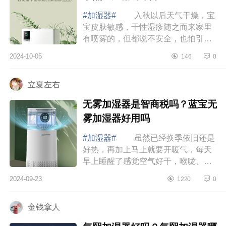
#加湿器#
入秋以后天气干燥，宝
宝皮肤敏感，干性湿疹随之而来家里
有喷雾的，但都说不安全，也怕引发
呼吸系统感染问题，不敢给孩子用，
2024-10-05
146
0
朋友说最近出来一台实惠而且加湿量
又大的树...
立夏左右
无雾加湿器是智商税吗？蓝宝无
雾加湿器好用吗
#加湿器#
虽然已经换季依旧还是
好热，再加上马上就要开暖气，每天
早上睡醒了感觉空气好干，喉咙、鼻
子都不舒服。偏偏过敏体质，晚上鼻
2024-09-23
1220
0
子呼哧呼哧的睡不踏实，早上醒了吧
就不停的...
金钱拿人