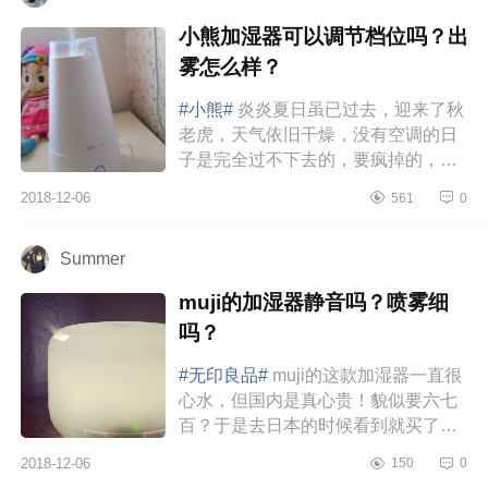
小熊加湿器可以调节档位吗？出
雾怎么样？
#小熊#
炎炎夏日虽已过去，迎来了秋
老虎，天气依旧干燥，没有空调的日
子是完全过不下去的，要疯掉的，唯
一不足的就是空调房里待时间久了会
2018-12-06
561
0
太干燥了，要么嗓子疼，要么鼻...
Summer
muji的加湿器静音吗？喷雾细
吗？
#无印良品#
muji的这款加湿器一直很
心水，但国内是真心贵！貌似要六七
百？于是去日本的时候看到就买了，
呵呵（虽然这么大，占了箱子不少空
2018-12-06
150
0
间）。使用这款东东还需要配几款