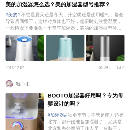
美的加湿器怎么选？美的加湿器型号推荐？
#美的#
不管是夏天还是冬天，开空调还是使用暖气，都会
导致房间很干，这样对身体也不好，需要时刻注意湿度，
一般情况下要准备一个空气加湿器，美的的加湿器型号很
多，而且每款都有...
2018-12-07
251
0
我心里
BOOTO加湿器好用吗？专为母
婴设计的吗？
#加湿器#
秋冬季节，不管是南方还是
北方，都开始准备加湿器了，尤其是
北方和办公室的工作人员，皮肤干燥