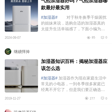
气熙加湿器好吗？气熙加湿器哪
款最好最实用
#加湿器#
对于秋冬换季干燥困扰
的姐妹来说，选购合适的加湿器真的
太提升生活幸福感了，下面小编为大
家介绍下气熙加湿器好吗？气熙加湿
2024-09-07
85
0
器哪款最好最实用 气熙加湿器好
吗 气...
继續愅掵
加湿器知识百科：揭秘加湿器应
该怎么选
#加湿器#
加湿器作为现在家庭生活中
常见的小电器，一到冬季很多家庭已
经离不开它了，但是我们要正确选购
和使用才能发挥它的价值。现在干燥
2019-11-27
277
0
的天气，提高空气的湿度会缓解皮肤
缺水以及...