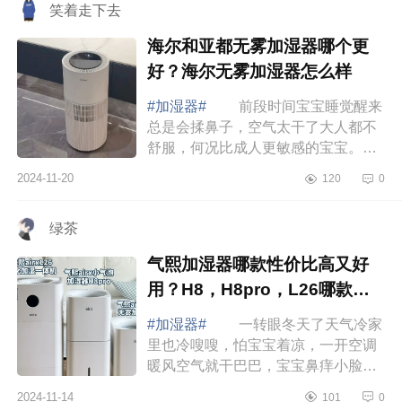
笑着走下去
海尔和亚都无雾加湿器哪个更
好？海尔无雾加湿器怎么样
#加湿器#
前段时间宝宝睡觉醒来
总是会揉鼻子，空气太干了大人都不
舒服，何况比成人更敏感的宝宝。做
了各种攻略后给宝宝安排了无雾加湿
2024-11-20
120
0
器，宝宝的皮痒、鼻敏感等干燥症状
立马缓解...
绿茶
气熙加湿器哪款性价比高又好
用？H8，H8pro，L26哪款值
得入手
#加湿器#
一转眼冬天了天气冷家
里也冷嗖嗖，怕宝宝着凉，一开空调
暖风空气就干巴巴，宝宝鼻痒小脸干
燥泛红，等地暖供热后干燥情况会更
2024-11-14
101
0