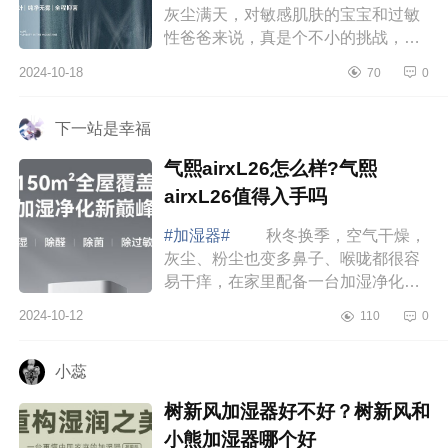
灰尘满天，对敏感肌肤的宝宝和过敏
性爸爸来说，真是个不小的挑战，还
好遇到了斯泰得乐加湿器，下面小编
2024-10-18
70
0
为大家介绍下斯泰得乐加湿器哪款性
价比高？...
下一站是幸福
气熙airxL26怎么样?气熙
airxL26值得入手吗
#加湿器#
秋冬换季，空气干燥，
灰尘、粉尘也变多鼻子、喉咙都很容
易干痒，在家里配备一台加湿净化一
体机很有必要，下面小编为大家介绍
2024-10-12
110
0
下气熙airxL26怎么样?气熙airxL26值
得入手吗...
小蕊
树新风加湿器好不好？树新风和
小熊加湿器哪个好