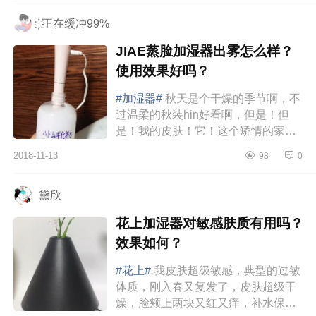
精...
҉ 正在缓冲99%
JIAE蒸脸加湿器出雾怎么样？
使用效果好吗？
#加湿器#
秋天是个干燥的季节啊，不
过温柔的秋装hin好看啊，但是！但
是！我的皮肤！它！这个矫情的家
伙！干燥！起皮！连毛孔都变大了！
2018-11-13
98
0
stupid！那么你咋办呢，毕竟是自己
身...
黛欣
花上加湿器对敏感肤质有用吗？
效果如何？
#花上#
我皮肤超级敏感，典型的过敏
体质，刚入春又复发了，皮肤超级干
燥，脸颊上两块又红又痒，补水保湿