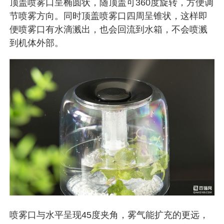
顶盖喷雾口呈椭圆状，随顶盖可360度旋转，方便调
节喷雾方向。同时顶盖喷雾口四周呈锥状，这样即
便喷雾口有水滴溅出，也会回流到水箱，不会喷溅
到机体外部。
喷雾口与水平呈现45度夹角，雾气能扩充的更远，