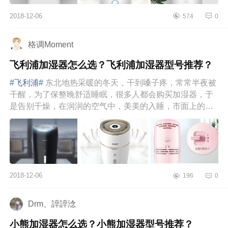
2018-12-06
574
0
格调Moment
飞利浦加湿器怎么选？飞利浦加湿器型号推荐？
#飞利浦#
东北地热采暖的冬天，干到嗓子疼，常常半夜被
干醒，为了保整晚舒适睡眠，很多人都会购买加湿器，于
是告别干燥，在润润的空气中，美美的入睡，市面上的加
湿器品牌和款式太多...
2018-12-06
196
0
Drm、誶誶淰
小熊加湿器怎么选？小熊加湿器型号推荐？