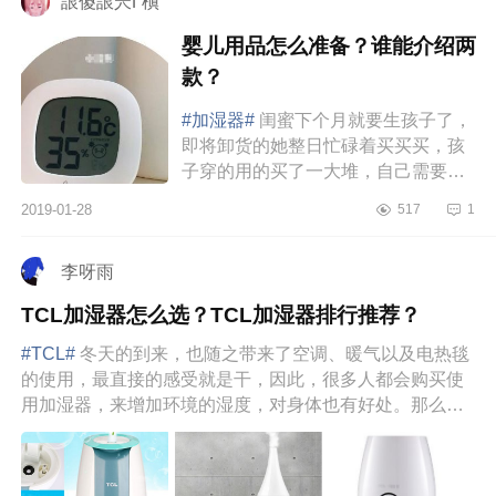
詪傻詪兲Γ槇
婴儿用品怎么准备？谁能介绍两
款？
#加湿器#
闺蜜下个月就要生孩子了，
即将卸货的她整日忙碌着买买买，孩
子穿的用的买了一大堆，自己需要的
也买了好多，毕竟是二胎了，经验也
2019-01-28
517
1
比较丰富，准备的东西也算挺齐全...
李呀雨
TCL加湿器怎么选？TCL加湿器排行推荐？
#TCL#
冬天的到来，也随之带来了空调、暖气以及电热毯
的使用，最直接的感受就是干，因此，很多人都会购买使
用加湿器，来增加环境的湿度，对身体也有好处。那么，
那么多品牌的加湿...