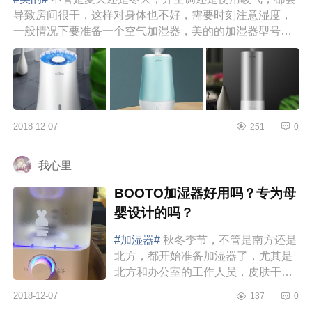
导致房间很干，这样对身体也不好，需要时刻注意湿度，
一般情况下要准备一个空气加湿器，美的的加湿器型号很
多，而且每款都有...
2018-12-07
251
0
我心里
BOOTO加湿器好用吗？专为母
婴设计的吗？
#加湿器#
秋冬季节，不管是南方还是
北方，都开始准备加湿器了，尤其是
北方和办公室的工作人员，皮肤干燥
的恨不得分分钟贴上面膜，对于宝宝
2018-12-07
137
0
而言，更需要加湿器。家里的湿度...