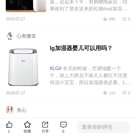
器，迟迟未下手，有购物拖延症，结
果收到了朋友送来的礼物muji加湿
器，惊喜～白色的柔光，还可以调节
2018-07-27
698
0
变色，但是，我还是只用白光，毕竟
其他...
心有微笑
lg加湿器婴儿可以用吗？
#LG#
冬天的时候，空调地暖一个
个，加上大西北干燥大人都扛不住更
何况小宝宝，所以加湿器很必要。LG
婴儿专用高温静音消毒加湿器，这个
2018-07-27
124
0
加湿器100℃高温煮沸杀菌不会让细...
失心
小熊加湿器怎么加水？容量大
发表你的评论
吗？
收藏
分享
1
0