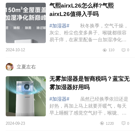
气熙airxL26怎么样?气熙
airxL26值得入手吗
#加湿器#
秋冬换季，空气干燥，
灰尘、粉尘也变多鼻子、喉咙都很容
易干痒，在家里配备一台加湿净化一
体机很有必要，下面小编为大家介绍
2024-10-12
110
0
下气熙airxL26怎么样?气熙airxL26值
得入手吗...
立夏左右
无雾加湿器是智商税吗？蓝宝无
雾加湿器好用吗
#加湿器#
虽然已经换季依旧还是
好热，再加上马上就要开暖气，每天
早上睡醒了感觉空气好干，喉咙、鼻
子都不舒服。偏偏过敏体质，晚上鼻
2024-09-23
1220
0
子呼哧呼哧的睡不踏实，早上醒了吧
就不停的...