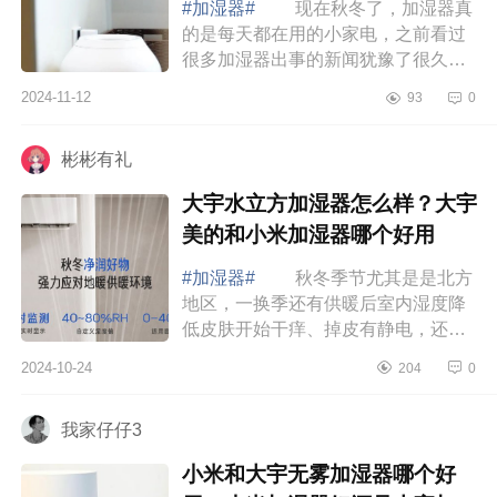
#加湿器#
现在秋冬了，加湿器真
的是每天都在用的小家电，之前看过
很多加湿器出事的新闻犹豫了很久才
入手的。但是不用怕，选对加湿器，
2024-11-12
93
0
用好加湿器其实就不会出问题，下面
小编为大...
彬彬有礼
大宇水立方加湿器怎么样？大宇
美的和小米加湿器哪个好用
#加湿器#
秋冬季节尤其是是北方
地区，一换季还有供暖后室内湿度降
低皮肤开始干痒、掉皮有静电，还有
换季容易不舒服的孩子，都需要一台
2024-10-24
204
0
加湿器来提升室内湿度缓解症状，下
面小编为...
我家仔仔3
小米和大宇无雾加湿器哪个好