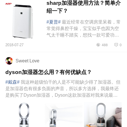
sharp加湿器使用方法？简单介
绍一下？
#夏普#
最近经常在空调房里呆着，常
常觉得鼻腔干燥，宝宝似乎也因为空
气太干睡不踏实，想找一款可爱功能
性好的加湿器很久了，对比了许许多
2018-07-27
488
0
多，不是嫌太大就是有噪音要不...
Sweet Love
dyson加湿器怎么用？有何优缺点？
#戴森#
我这种超级怕干的人是不可能缺少得了加湿器。但
是加湿器也有很多负面的声音，所以多方选择，我最终还
是购买了Dyson加湿器，Dyson这款加湿器对我来说最大
的卖点是...