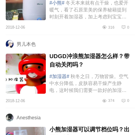
#小熊#
冬天本来就有点干燥，也爱开
暖气，看了石原里美的保养秘籍提到
时刻开着加湿器，加上考虑到宝宝出
来后在恒温恒湿的环境里会比较舒服
2018-12-06
316
0
(有利于预防湿疹啥的)，于是买...
男儿本色
UDGD冲浪熊加湿器怎么样？带
自动关闭吗？
#加湿器#
秋冬之日，万物皆燥。空气
中水分降低，皮肤容易干燥产生静
电，这时候我们需要一款好的加湿
器，放在办公室、卧室、客厅等地
2018-12-06
374
0
方，为肌肤及时补充水分，云雾绕
绕。给...
Anesthesia
小熊加湿器可以调节档位吗？出