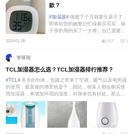
款？
#加湿器#
闺蜜下个月就要生孩子了，
即将卸货的她整日忙碌着买买买，孩
子穿的用的买了一大堆，自己需要的
也买了好多，毕竟是二胎了，经验也
2019-01-28
517
1
比较丰富，准备的东西也算挺齐全...
李呀雨
TCL加湿器怎么选？TCL加湿器排行推荐？
#TCL#
冬天的到来，也随之带来了空调、暖气以及电热毯
的使用，最直接的感受就是干，因此，很多人都会购买使
用加湿器，来增加环境的湿度，对身体也有好处。那么，
那么多品牌的加湿...