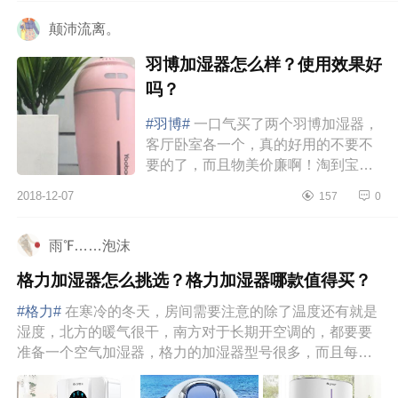
颠沛流离。
羽博加湿器怎么样？使用效果好
吗？
#羽博#
一口气买了两个羽博加湿器，
客厅卧室各一个，真的好用的不要不
要的了，而且物美价廉啊！淘到宝
贝！而且我觉得实物比照片更好看，
2018-12-07
157
0
有三款颜色我选了一个蓝色和一个...
雨℉……泡沫
格力加湿器怎么挑选？格力加湿器哪款值得买？
#格力#
在寒冷的冬天，房间需要注意的除了温度还有就是
湿度，北方的暖气很干，南方对于长期开空调的，都要要
准备一个空气加湿器，格力的加湿器型号很多，而且每款
都有不同的功能，...