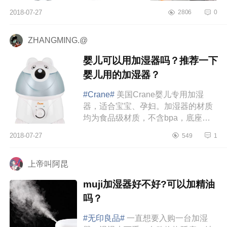
2018-07-27
2806
0
ZHANGMING.@
婴儿可以用加湿器吗？推荐一下
婴儿用的加湿器？
#Crane#
美国Crane婴儿专用加湿
器，适合宝宝、孕妇。加湿器的材质
均为食品级材质，不含bpa，底座是
pp加纳米银能有效的抑制细菌，滤芯
2018-07-27
549
1
是树脂和纳米银。给宝宝用比较放
心。...
上帝叫阿昆
muji加湿器好不好?可以加精油
吗？
#无印良品#
一直想要入购一台加湿