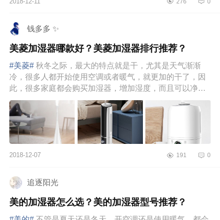
2018-12-11
276
0
钱多多 ✨
美菱加湿器哪款好？美菱加湿器排行推荐？
#美菱#
秋冬之际，最大的特点就是干，尤其是天气渐渐
冷，很多人都开始使用空调或者暖气，就更加的干了，因
此，很多家庭都会购买加湿器，增加湿度，而且可以净化
空气。那么，那么多...
2018-12-07
191
0
追逐阳光
美的加湿器怎么选？美的加湿器型号推荐？
#美的#
不管是夏天还是冬天，开空调还是使用暖气，都会