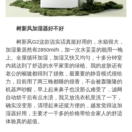
树新风加湿器好不好
树新风G2这款说实话真挺好用的，水箱很大，
加湿量居然有2850ml/h，加一次水妥妥的能用一晚
上。全屋循环加湿，加湿又快又均匀，十多分钟室
内就达到了舒适的水平家里的绿植、我的皮肤还有
老公的喉咙都得到了拯救，最重要的静音模式很给
力，目前用了两三晚都睡的很香，不会被轰隆隆的
机器声吵醒，早上起来鼻子也没那么难受了，滤网
自动烘干后有点水渍，我又放洗衣机里洗了一下，
确实没变形，清理起来还挺方便的，越发觉得这加
湿器好用，主要才一千多的价格带给全家人的舒适
体验真的超值。