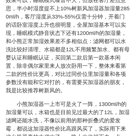
效果可以，睡眠模式噪音不大，但放在客厅差点意
思，半小时湿度提不上10%树新风加湿器加湿量285
0ml/h，客厅湿度从33%-55%仅需十分钟，开着门
的话卧室湿度上升也很明显，全屋加湿基本可以实
现，睡眠模式静音状态下还有1200ml/h的加湿量，
和小熊正常加湿效果差不多相似点：滤网都可以水
洗比较好清理、水箱都是12L不用频繁加水、都有母
婴认证和睡眠认证，买回第二款后第一款基本闲
置，除非偶尔家里来人放次卧用一下，整体来看第
二款的性价比更高，对比过同价位里加湿量和各项
参数没有能和它对打的，有需要买加湿器的朋友，
我是比较推荐树新风的。
小熊加湿器一上市可是火了一阵，1300ml/h的
加湿量可以，水箱也是目前见过最大的了12L，加湿
滤网还能水洗，不像以前用的那种折叠式的爱发
霉，都说这加湿器性价比高跟风买了，实际用下来