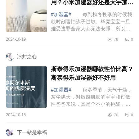
用？小米加湿器好还是大宇加湿
器好
#加湿器#
每到秋冬换季的时候我
就时刻害怕孩子过敏。毕竟宝宝一旦
难受遭罪全家人都无法安睡，所以每
年换季，除螨仪、加湿器、净化器全
2024-10-19
78
0
都安排上。下面小编为大家介绍下小
米和大宇...
冰封之心
斯泰得乐加湿器哪款性价比高？
斯泰得乐加湿器好不好用
#加湿器#
秋冬季节，天气干燥，
灰尘满天，对敏感肌肤的宝宝和过敏
性爸爸来说，真是个不小的挑战，还
好遇到了斯泰得乐加湿器，下面小编
2024-10-18
70
0
为大家介绍下斯泰得乐加湿器哪款性
价比高？...
下一站是幸福