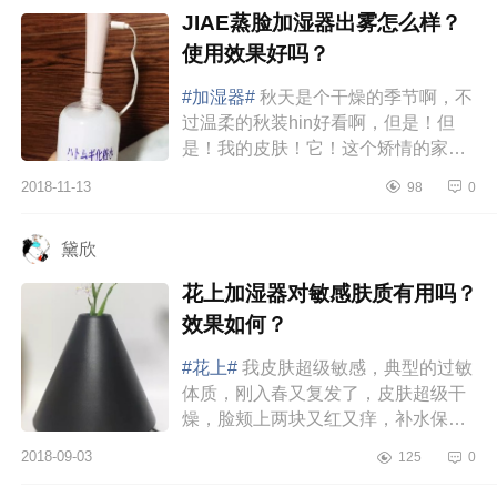
JIAE蒸脸加湿器出雾怎么样？
使用效果好吗？
#加湿器#
秋天是个干燥的季节啊，不
过温柔的秋装hin好看啊，但是！但
是！我的皮肤！它！这个矫情的家
伙！干燥！起皮！连毛孔都变大了！
2018-11-13
98
0
stupid！那么你咋办呢，毕竟是自己
身...
黛欣
花上加湿器对敏感肤质有用吗？
效果如何？
#花上#
我皮肤超级敏感，典型的过敏
体质，刚入春又复发了，皮肤超级干
燥，脸颊上两块又红又痒，补水保湿
都不见效，还有点加剧了脸的过敏。
2018-09-03
125
0
强烈安利一款我最近在用的好物...