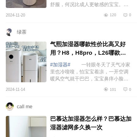
舒服，何况比成人更敏感的宝宝。做
了各种攻略后给宝宝安排了无雾加湿
2024-11-20
120
0
器，宝宝的皮痒、鼻敏感等干燥症状
立马缓解...
绿茶
气熙加湿器哪款性价比高又好
用？H8，H8pro，L26哪款值
得入手
#加湿器#
一转眼冬天了天气冷家
里也冷嗖嗖，怕宝宝着凉，一开空调
暖风空气就干巴巴，宝宝鼻痒小脸干
燥泛红，等地暖供热后干燥情况会更
2024-11-14
101
0
严重，准备安排一台加湿器来改善家
里空气湿...
call me
巴慕达加湿器怎么样？巴慕达加
湿器滤网多久换一次