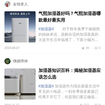
金钱拿人
气熙加湿器好吗？气熙加湿器哪
款最好最实用
#加湿器#
对于秋冬换季干燥困扰
的姐妹来说，选购合适的加湿器真的
太提升生活幸福感了，下面小编为大
家介绍下气熙加湿器好吗？气熙加湿
2024-09-07
85
0
器哪款最好最实用 气熙加湿器好
吗 气...
继續愅掵
加湿器知识百科：揭秘加湿器应
该怎么选
#加湿器#
加湿器作为现在家庭生活中
常见的小电器，一到冬季很多家庭已
经离不开它了，但是我们要正确选购
和使用才能发挥它的价值。现在干燥