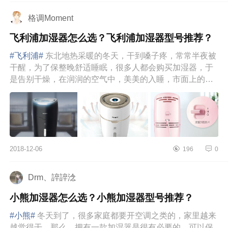
格调Moment
飞利浦加湿器怎么选？飞利浦加湿器型号推荐？
#飞利浦#
东北地热采暖的冬天，干到嗓子疼，常常半夜被
干醒，为了保整晚舒适睡眠，很多人都会购买加湿器，于
是告别干燥，在润润的空气中，美美的入睡，市面上的加
湿器品牌和款式太多...
2018-12-06
196
0
Drm、誶誶淰
小熊加湿器怎么选？小熊加湿器型号推荐？
#小熊#
冬天到了，很多家庭都要开空调之类的，家里越来
越觉得干，那么，拥有一款加湿器是很有必要的，可以保