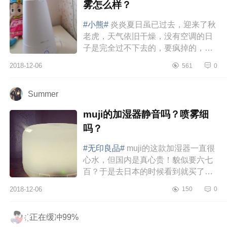
雾怎么样？
#小熊#
炎炎夏日虽已过去，迎来了秋
老虎，天气依旧干燥，没有空调的日
子是完全过不下去的，要疯掉的，唯
一不足的就是空调房里待时间久了会
2018-12-06
561
0
太干燥了，要么嗓子疼，要么鼻...
Summer
muji的加湿器静音吗？喷雾细
吗？
#无印良品#
muji的这款加湿器一直很
心水，但国内是真心贵！貌似要六七
百？于是去日本的时候看到就买了，
呵呵（虽然这么大，占了箱子不少空
2018-12-06
150
0
间）。使用这款东东还需要配几款
精...
҉ 正在缓冲99%