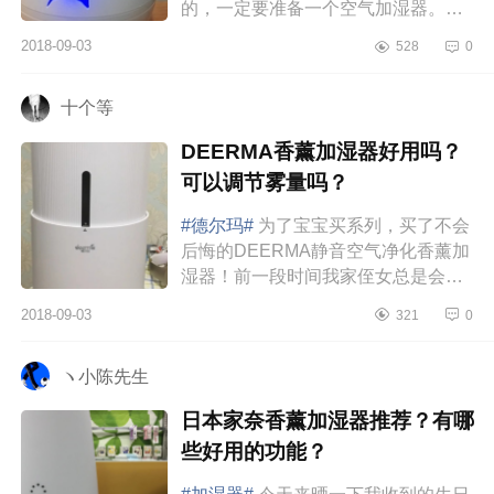
的，一定要准备一个空气加湿器。我
家买了格力的这款加湿器，很好用，
2018-09-03
528
0
推荐给大家。房间空气很干燥，宝...
十个等
DEERMA香薰加湿器好用吗？
可以调节雾量吗？
#德尔玛#
为了宝宝买系列，买了不会
后悔的DEERMA静音空气净化香薰加
湿器！前一段时间我家侄女总是会在
半夜的时候哭醒，说是难受，起床一
2018-09-03
321
0
看，是流鼻血了，一连几天都是这
样...
ヽ小陈先生
日本家奈香薰加湿器推荐？有哪
些好用的功能？