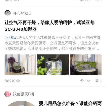
2019-11-27
277
0
的天气，提高空气的湿度会缓解皮肤
缺水以及...
开心的秋天
让空气不再干燥，给家人爱的呵护，试试亚都
SC-S040加湿器
#亚都#
现代人的生活越来越离不开空调，尤其一些南方城
市夏天要避暑冬天要驱寒，空调更是不可少，但是空调有
个弊端就是无论其制冷还是制热，都不可避免的引发空气
过分干燥，我们都...
2019-09-09
152
0
詪傻詪兲Γ槇
婴儿用品怎么准备？谁能介绍两