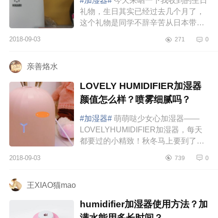
#加湿器#
今天来晒一下我收到的生日
礼物，生日其实已经过去几个月了，
这个礼物是同学不辞辛苦从日本带给
我的，超级感动。秋冬不干燥，香薰
2018-09-03
271
0
加湿器来一套——日本家奈香薰加...
亲善烙水
LOVELY HUMIDIFIER加湿器
颜值怎么样？喷雾细腻吗？
#加湿器#
萌萌哒少女心加湿器——
LOVELYHUMIDIFIER加湿器，每天
都要过的小精致！秋冬马上要到了，
天气很干燥，买个加湿器可以缓解一
2018-09-03
739
0
下，看到这个少女心满满的加湿器忍
不住...
王XIAO猫mao
humidifier加湿器使用方法？加
满水能用多长时间？