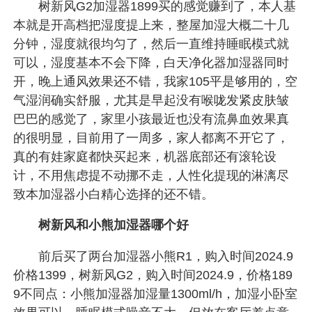
树新风G2加湿器1899买的感觉赚到了，本人基
本就是开高档把湿度提上来，整屋加湿大概二十几
分钟，湿度就很均匀了，然后一直维持睡眠模式就
可以，湿度基本不会下降，白天净化器加湿器同时
开，晚上通风效果还不错，我家105平是够用的，空
气湿润确实舒服，尤其是早起没有喉咙发紧皮肤皱
巴巴的感觉了，家里小孩最近也没有流鼻血效果真
的很明显，目前用了一周多，家人都离不开它了，
真的有娃家庭都快买起来，机器底部还有滚轮设
计，不用焦虑提不动挪不走，人性化提现的淋漓尽
致本加湿器小白精心选择的还不错。
树新风和小熊加湿器哪个好
前后买了两台加湿器小熊R1，购入时间2024.9
价格1399，树新风G2，购入时间2024.9，价格189
9不同点：小熊加湿器加湿量1300ml/h，加湿小卧室