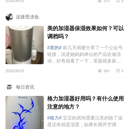
2018-09-03
153
0
看上去觉得很舒服，收到后真的蛮...
这接受淡妆、
美的加湿器保湿效果如何？可以
调档吗？
#美的#
前几天闺蜜分享了一个公众号
链接，说是她妈妈单位的产品在做活
动，好奇就看了一下，里面很多家里
常用的小电器都在打折，感觉很挺奇
2018-09-03
393
0
怪是什么活动，就问了一下，原...
每日资讯
格力加湿器好用吗？有什么使用
注意的地方？
#格力#
宝宝的房间需要注意的除了温
度还有就是湿度，如果长期开空调