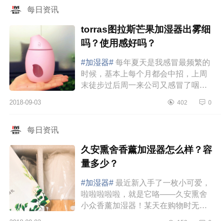
每日资讯
torras图拉斯芒果加湿器出雾细
吗？使用感好吗？
#加湿器#
每年夏天是我感冒最频繁的
时候，基本上每个月都会中招，上周
末徒步过后周一来公司又感冒了咽喉
肿痛，四肢乏力去一个台湾诊所看医
2018-09-03
402
0
生，医师让我注意别常用空调，如...
每日资讯
久安熏舍香薰加湿器怎么样？容
量多少？
#加湿器#
最近新入手了一枚小可爱，
啦啦啦啦啦，就是它咯——久安熏舍
小众香薰加湿器！某天在购物时无意
间发现的，被它的外表所吸引，一眼