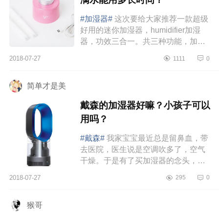
#加湿器#
这次要给大家推荐一款超级
好用的迷你加湿器，humidifier加湿
器，功效三合一。共三种功能，加
湿、风扇、照明完全是办公室好伴
2018-07-27
1111
0
侣。外观：这款迷你加湿器真的是太
漂...
简单才是美
戴森的加湿器好嘛？小孩子可以
用吗？
#戴森#
我家宝宝最近总是留鼻血，带
去医院，医生说是空调吹多了，空气
干燥。于是有了买加湿器的念头，一
开始嫌贵，后来仔细想想反正买就买
2018-07-27
295
0
最好的吧，毕竟会用很久，便宜...
猴哥