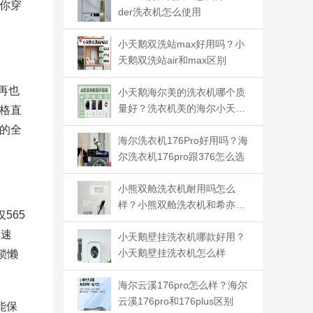
你穿
der洗衣机怎么使用
小天鹅双洗站max好用吗？小
天鹅双洗站air和max区别
再也
小天鹅海尔美的洗衣机哪个质
量好？洗衣机美的海尔小天鹅
格直
哪个更好
的全
海尔洗衣机176Pro好用吗？海
尔洗衣机176pro跟376怎么选
小熊双舱洗衣机耐用吗怎么
样？小熊双舱洗衣机和希亦哪
565
个好
钟速
小天鹅壁挂洗衣机哪款好用？
小天鹅壁挂洗衣机怎么样
锁懒
海尔云溪176pro怎么样？海尔
云溪176pro和176plus区别
能保