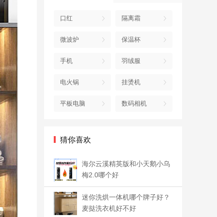
口红
隔离霜
微波炉
保温杯
手机
羽绒服
电火锅
挂烫机
平板电脑
数码相机
猜你喜欢
海尔云溪精英版和小天鹅小乌
梅2.0哪个好
迷你洗烘一体机哪个牌子好？
麦挞洗衣机好不好