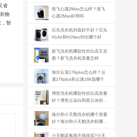
又省
觉飞心愿2Max怎么样？觉飞
衣物
心愿2Max好用吗
衣，智
石头洗衣机到底好不好？石头
H1Air和H1Neo对比哪个好
新飞洗衣机哪款性价比高又实
惠？新飞洗衣机质量怎样
海尔云溪176plus怎么样？云
溪176plus和云溪186选哪个
博世洗衣机哪款性价比高质量
好？博世云朵白和星云灰的区
别
海尔和小天鹅洗衣机哪个质量
好？海尔和小天鹅洗衣机哪个
洗的干净
小天鹅蓝氧值不值得买?小天