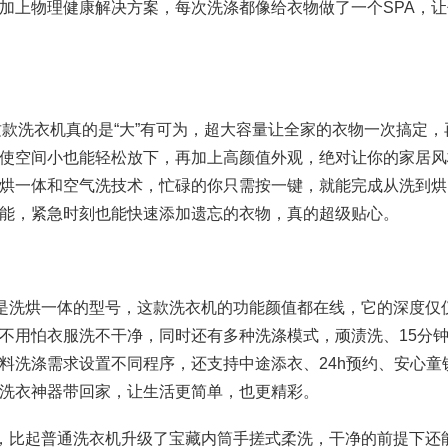
加上物理健康解决方案，每次洗涤都像给衣物做了一个SPA，让
96这款洗衣机真的是“大”有可为，超大容量让全家的衣物一次搞定，
使空间小也能轻松放下，再加上高颜值外观，绝对让你的家居风
烘一体和空气洗技术，忙碌的你只需按一键，就能完成从洗到烘
能，紧急时刻也能快速添加遗忘的衣物，真的超级贴心。
6这是洗烘一体的型号，这款洗衣机的功能颜值都在线，它的深度仅仅
比不用怕衣服洗不干净，同时还有多种洗涤模式，顽渍洗、15分
料洗涤需求设置不同程序，还支持中途添衣、24h预约、安心童
洗衣神器带回家，让生活更简单，也更精彩。
千多，比起普通洗衣机升级了宝藏内筒手搓式柔洗，干净的前提下还