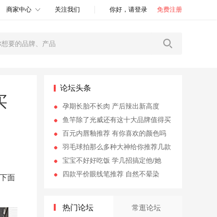
商家中心
关注我们
你好，请登录
免费注册
论坛头条
买
孕期长胎不长肉 产后辣出新高度
鱼竿除了光威还有这十大品牌值得买
百元内唇釉推荐 有你喜欢的颜色吗
羽毛球拍那么多种大神给你推荐几款
宝宝不好好吃饭 学几招搞定他/她
四款平价眼线笔推荐 自然不晕染
下面
热门论坛
常逛论坛