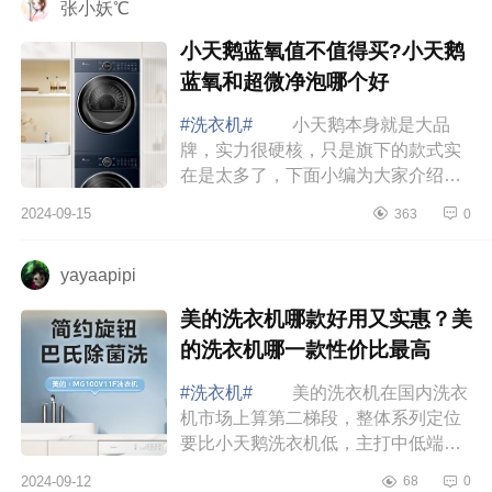
张小妖℃
小天鹅蓝氧值不值得买?小天鹅
蓝氧和超微净泡哪个好
#洗衣机#
小天鹅本身就是大品
牌，实力很硬核，只是旗下的款式实
在是太多了，下面小编为大家介绍下
小天鹅蓝氧值不值得买?小天鹅蓝氧和
2024-09-15
363
0
超微净泡哪个好 小天鹅蓝氧值不
值得买 ...
yayaapipi
美的洗衣机哪款好用又实惠？美
的洗衣机哪一款性价比最高
#洗衣机#
美的洗衣机在国内洗衣
机市场上算第二梯段，整体系列定位
要比小天鹅洗衣机低，主打中低端市
场，因此，价格会更便宜。下面小编
2024-09-12
68
0