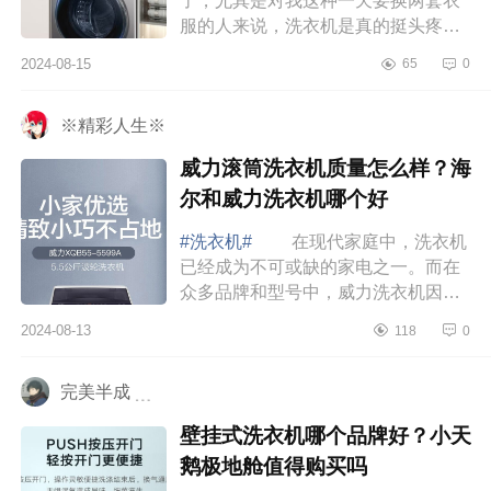
了，尤其是对我这种一天要换两套衣
服的人来说，洗衣机是真的挺头疼，
主要也是因为这段时间的天气确实是
2024-08-15
65
0
很热，一到中午的时候就很容易出
汗，不洗就...
※精彩人生※
威力滚筒洗衣机质量怎么样？海
尔和威力洗衣机哪个好
#洗衣机#
在现代家庭中，洗衣机
已经成为不可或缺的家电之一。而在
众多品牌和型号中，威力洗衣机因其
可靠的性能和实惠的价格，逐渐成为
2024-08-13
118
0
许多消费者的心仪之选。下面小编为
大家介绍...
完美半成 ﹍
壁挂式洗衣机哪个品牌好？小天
鹅极地舱值得购买吗