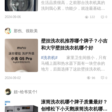
生活品质很高，之前那台洗衣机真的
洗到我心累，功能少，就连最基础的
清洗功能都做的不太好，下面小编为
2024-09-06
122
0
大家介绍下小天鹅双洗站优缺点？小
天鹅双洗...
那伤、很欺美
壁挂洗衣机推荐哪个牌子？小吉
和大宇壁挂洗衣机哪个好
#洗衣机#
家里卫生间很小，只有
马桶上面和热水器下面有一块空余的
地方，后面选择了这款壁挂洗衣机，
简直是太方便了，不管是袜子还是每
2024-09-02
96
0
天换下的衣服，都不用攒一大堆再去
洗，真的...
妞~给爷笑个!
滚筒洗衣机哪个牌子质量最好？
创维松下小天鹅滚筒洗衣机哪个