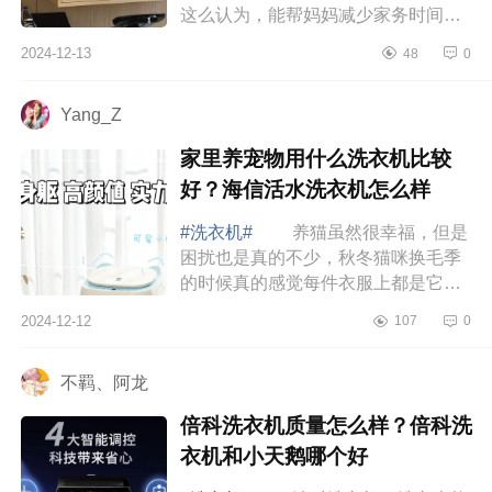
这么认为，能帮妈妈减少家务时间的
家电就是好家电，下面小编为大家介
2024-12-13
48
0
绍下迷你洗烘一体机哪个牌子好？麦
挞洗衣机...
Yang_Z
家里养宠物用什么洗衣机比较
好？海信活水洗衣机怎么样
#洗衣机#
养猫虽然很幸福，但是
困扰也是真的不少，秋冬猫咪换毛季
的时候真的感觉每件衣服上都是它的
毛毛，下面小编为大家介绍下家里养
2024-12-12
107
0
宠物用什么洗衣机比较好？海信活水
洗衣机怎...
不羁、阿龙
倍科洗衣机质量怎么样？倍科洗
衣机和小天鹅哪个好