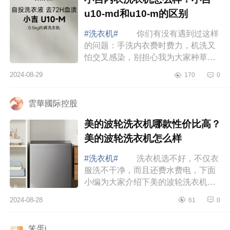
u10-md和u10-m的区别
#洗衣机#
你们有没有遇到过这样
的问题：手洗内衣费时费力，机洗又
怕交叉感染，别担心我为大家种草一
款神器内衣洗衣机，下面小编为大家
2024-08-29
170
0
介绍下小吉内衣洗衣机怎么样？小吉
u10-md和...
雲華國际控股
美的波轮洗衣机哪款性价比高？
美的波轮洗衣机怎么样
#洗衣机#
洗衣机选不好，不仅衣
服洗不干净，而且还费水费电，下面
小编为大家介绍下美的波轮洗衣机哪
款性价比高？美的波轮洗衣机怎么
2024-08-28
61
0
样 美的波轮洗衣机哪款性价比
高 美的12...
笨蛋i