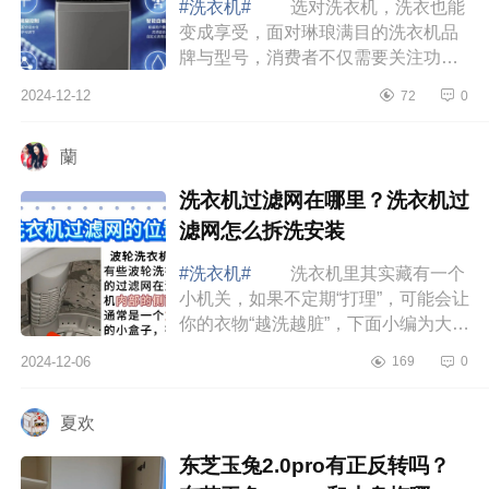
#洗衣机#
选对洗衣机，洗衣也能
变成享受，面对琳琅满目的洗衣机品
牌与型号，消费者不仅需要关注功能
和价格，还需考虑品牌的技术优势和
2024-12-12
72
0
用户口碑。下面小编为大家介绍下倍
科洗衣机...
蘭
洗衣机过滤网在哪里？洗衣机过
滤网怎么拆洗安装
#洗衣机#
洗衣机里其实藏有一个
小机关，如果不定期“打理”，可能会让
你的衣物“越洗越脏”，下面小编为大家
介绍下洗衣机过滤网在哪里？洗衣机
2024-12-06
169
0
过滤网怎么拆洗安装 洗衣机过
滤...
夏欢
东芝玉兔2.0pro有正反转吗？