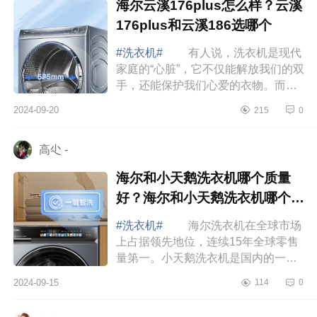
海尔云溪176plus怎么样？云溪
176plus和云溪186选哪个
#洗衣机#
有人说，洗衣机是现代
家庭的“心脏”，它不仅能解放我们的双
手，还能保护我们心爱的衣物。而选
择一台合适的洗衣机，就像找到一个
2024-09-20
215
0
贴心的伙伴，能让家务事变得轻松愉
快。...
高尐 -
海尔和小天鹅洗衣机哪个质量
好？海尔和小天鹅洗衣机哪个洗
的干净
#洗衣机#
海尔洗衣机在全球市场
上占据领先地位，连续15年全球零售
量第一。小天鹅洗衣机是国内的一线
品牌，销量仅次于海尔，产品生产线
2024-09-15
114
0
非常丰富，性价比非常高。很多消费
者在选择...