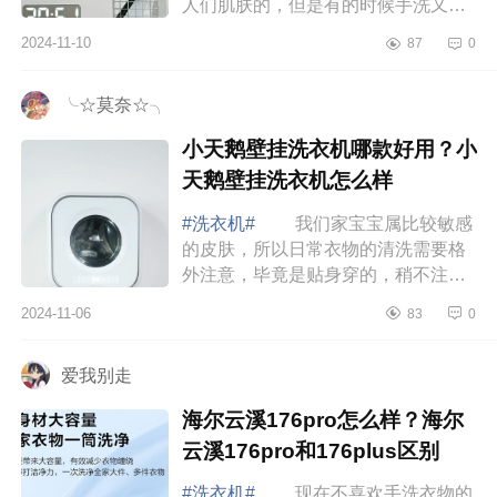
人们肌肤的，但是有的时候手洗又不
一定能清洗的干净，这个时候拥有一
2024-11-10
87
0
台内衣洗衣机就真的非常重要了，下
面小编为...
╰☆莫奈☆╮
小天鹅壁挂洗衣机哪款好用？小
天鹅壁挂洗衣机怎么样
#洗衣机#
我们家宝宝属比较敏感
的皮肤，所以日常衣物的清洗需要格
外注意，毕竟是贴身穿的，稍不注意
就引起皮肤过敏，下面小编为大家介
2024-11-06
83
0
绍下小天鹅壁挂洗衣机哪款好用？小
天鹅壁挂...
爱我别走
海尔云溪176pro怎么样？海尔
云溪176pro和176plus区别
#洗衣机#
现在不喜欢手洗衣物的