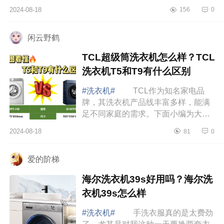
关重要。下面小编为大家介绍下
2024-08-18
156
0
TCLT7H值得入手吗？TCLT7H和T6
洗衣机怎么选 ...
闲云野鹤
TCL超级筒洗衣机怎么样？TCL
洗衣机T5和T9有什么区别
#洗衣机#
TCL作为知名家电品
牌，其洗衣机产品线丰富多样，能满
足不同家庭的需求。下面小编为大家
介绍下TCL超级筒洗衣机怎么样？
2024-08-18
81
0
TCL洗衣机T5和T9有什么区别
TCL超级筒洗衣机怎...
爱的阶梯
海尔洗衣机39s好用吗？海尔洗
衣机39s怎么样
#洗衣机#
手洗衣服真的是太费劲