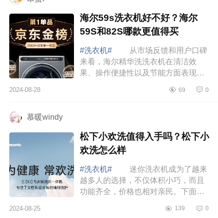
海尔59s洗衣机好不好？海尔
59S和82S哪款更值得买
#洗衣机#
从市场反馈和用户口碑
来看，海尔精华洗洗衣机在清洁效
果、操作便捷性以及节能方面表现得
相当不错。而且，它的多款机型不仅
2024-08-28
69
0
性价比高，还深受用户的好评。下面
小编为大家...
慕暖windy
松下小欢洗值得入手吗？松下小
欢洗怎么样
#洗衣机#
迷你洗衣机成为了越来
越多人的选择，不仅体积小巧，而且
功能齐全，价格也相对亲民。下面小
编为大家介绍下松下小欢洗值得入手
2024-08-25
139
0
吗？松下小欢洗怎么样 松下小欢