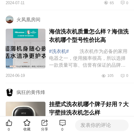
2024-07-11
65
0
面小编为大家介绍下TCL洗衣机质量
好不好？T...
火凤凰房间
海信洗衣机质量怎么样？海信洗
衣机哪个型号性价比高
#洗衣机#
洗衣机作为必备的家用
电器之一，使用频率很高，所以选择
一款质量可靠、信誉有保证的品牌非
常重要，这样才能在日常使用中用得
2024-06-19
105
0
舒心。下面小编为大家介绍下海信洗
衣机质量...
疯狂的黄伟烽
挂壁式洗衣机哪个牌子好用？大
宇壁挂洗衣机怎么样
#洗衣机#
夏天每天都要换洗衣
发表你的评论
收藏
分享
0
0
物，既费水费电不说，什么都混洗特