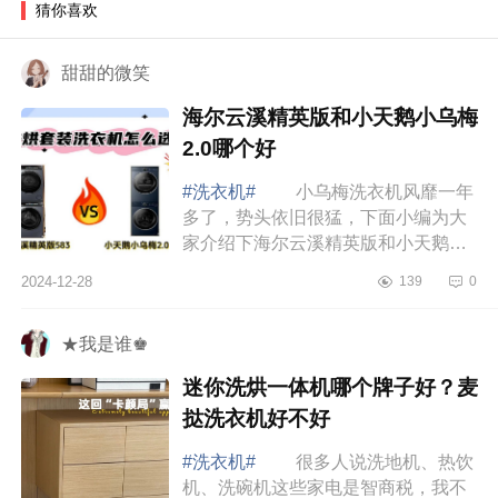
猜你喜欢
甜甜的微笑
海尔云溪精英版和小天鹅小乌梅
2.0哪个好
#洗衣机#
小乌梅洗衣机风靡一年
多了，势头依旧很猛，下面小编为大
家介绍下海尔云溪精英版和小天鹅小
乌梅2.0哪个好 海尔云溪精英版和
2024-12-28
139
0
小天鹅小乌梅2.0哪个好 最近在给
新家挑...
★我是谁♚
迷你洗烘一体机哪个牌子好？麦
挞洗衣机好不好
#洗衣机#
很多人说洗地机、热饮
机、洗碗机这些家电是智商税，我不