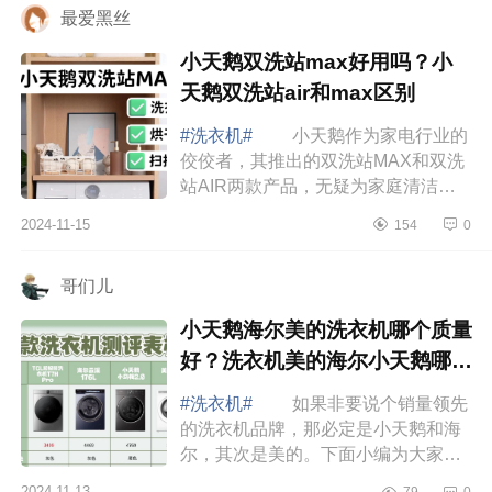
最爱黑丝
小天鹅双洗站max好用吗？小
天鹅双洗站air和max区别
#洗衣机#
小天鹅作为家电行业的
佼佼者，其推出的双洗站MAX和双洗
站AIR两款产品，无疑为家庭清洁和
洗衣带来了革命性的改变，下面小编
2024-11-15
154
0
为大家介绍下小天鹅双洗站max好用
吗？小天鹅双...
哥们儿
小天鹅海尔美的洗衣机哪个质量
好？洗衣机美的海尔小天鹅哪个
更好
#洗衣机#
如果非要说个销量领先
的洗衣机品牌，那必定是小天鹅和海
尔，其次是美的。下面小编为大家介
绍下小天鹅海尔美的洗衣机哪个质量
2024-11-13
79
0