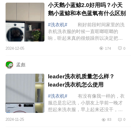
小天鹅小蓝鲸2.0好用吗？小天
鹅小蓝鲸和本色蓝氧有什么区别
#洗衣机#
刚好前段时间家里的洗
衣机洗衣服的时候一直哐啷哐啷的
响，听起来真的很烦躁所以决定把家
里的传统洗衣机换掉，打算入手一套
2024-12-05
174
0
洗烘套装放在阳台上结合我家阳台的
装修，决定...
孟彪
leader洗衣机质量怎么样？
leader洗衣机怎么使用
#洗衣机#
有没有像我一样的，衣
服总是忘记洗，小朋友上学前一晚才
想起来洗衣服，早上起来还没干，和
家属两个人拿吹风机吹这事真没少
2024-11-25
83
0
干，下面小编为大家介绍下leader洗
衣机质量怎...