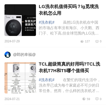
LG洗衣机值得买吗？lg觅境洗
衣机怎么用
#洗衣机#
虽然LG洗衣机在中国
的市场占有率没有海尔、小天鹅、西
门子、松下高,但全球范围内,LG洗衣
机广受好评。下面小编为大家介绍下
2024-07-29
127
0
LG洗衣机值得买吗？lg觅境洗衣机怎
么用 LG...
@郎的幸福@
TCL超级筒真的好用吗?TCL洗
衣机T7H和T5哪个值得买
#洗衣机#
在繁忙的现代生活中，
洗衣早已成为每个家庭必不可少的日
常任务。然而，什么样的洗衣机才能
够满足人们对衣物清洁度的追求，下
2024-07-21
59
0
面小编为大家介绍下TCL超级筒真的