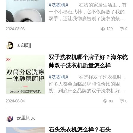
#洗衣机#
在我的家居生活里，有
一个小秘密武器，它不仅解放了我的
双手，还让我彻底告别了洗衣的烦恼
——那就是迷你壁挂洗衣机。下面小
2024-08-06
129
0
编为大家介绍下壁挂式洗衣机哪个品
牌好？小...
￡£朕]]
双子洗衣机哪个牌子好？海尔统
帅双子洗衣机质量怎么样
#洗衣机#
在选择双子洗衣机时，
许多人都会面临品牌和性价比的困
扰。到底什么品牌的双子洗衣机好，
下面小编为大家介绍下双子洗衣机哪
2024-08-04
93
0
个牌子好？海尔统帅双子洗衣机质量
怎么样 ...
云里闲人
石头洗衣机怎么样？石头