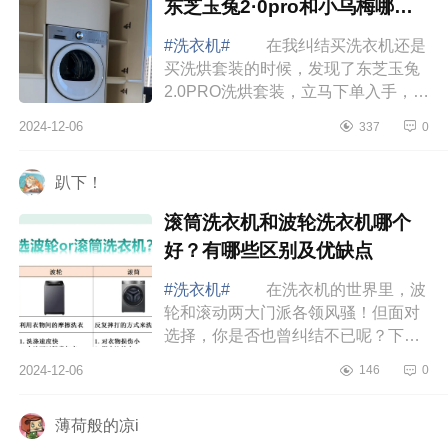
东芝玉兔2·0pro和小乌梅哪个
好
#洗衣机#
在我纠结买洗衣机还是
买洗烘套装的时候，发现了东芝玉兔
2.0PRO洗烘套装，立马下单入手，下
面小编为大家介绍下东芝玉兔2.0pro
2024-12-06
337
0
有正反转吗？东芝玉兔2·0pro和小乌
梅哪个好...
趴下！
滚筒洗衣机和波轮洗衣机哪个
好？有哪些区别及优缺点
#洗衣机#
在洗衣机的世界里，波
轮和滚动两大门派各领风骚！但面对
选择，你是否也曾纠结不已呢？下面
小编为大家介绍下滚筒洗衣机和波轮
2024-12-06
146
0
洗衣机哪个好？滚筒洗衣机和波轮洗
衣机的区...
薄荷般的凉i