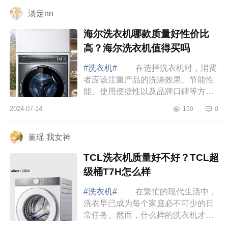
好用吗?TC...
淡定nn
海尔洗衣机哪款质量好性价比
高？海尔洗衣机值得买吗
#洗衣机#
在选择洗衣机时，消费
者应该注重产品的洗涤效果、节能性
能、使用便捷性以及品牌口碑等方
面。下面小编为大家介绍下海尔洗衣
2024-07-14
150
0
机哪款质量好性价比高？海尔洗衣机
值得买吗 ...
董瑶 我女神
TCL洗衣机质量好不好？TCL超
级桶T7H怎么样
#洗衣机#
在繁忙的现代生活中，
洗衣早已成为每个家庭必不可少的日
常任务。然而，什么样的洗衣机才能
够满足人们对衣物清洁度的追求，下