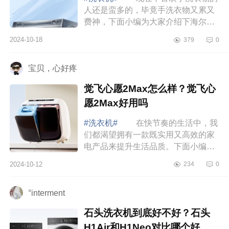
人还是蛮多的，毕竟手洗衣物又累又
费神，下面小编为大家介绍下海尔云
溪176pro怎么样？海尔云溪176pro和
2024-10-18
379
0
176plus区别 海尔云溪176pro怎
么样 海...
宝贝，心好疼
觉飞心愿2Max怎么样？觉飞心
愿2Max好用吗
#洗衣机#
在快节奏的生活中，我
们都渴望拥有一款既实用又高效的家
电产品来提升生活品质。下面小编为
大家介绍下觉飞心愿2Max怎么样？觉
2024-10-12
234
0
飞心愿2Max好用吗 觉飞心愿
2Max怎么样 ...
°interment
石头洗衣机到底好不好？石头
H1Air和H1Neo对比哪个好