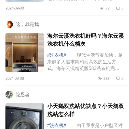
经有很多相关的研究证实，内裤内衣
2024-09-08
72
0
和袜子放到洗衣机洗，干净程度是要
比我们手...
这，就是我
海尔云溪洗衣机好吗？海尔云溪
洗衣机什么档次
#洗衣机#
现代生活节奏加快，越
来越多人追求简约而高效的生活方
式。海尔云溪精英版583洗衣机完美
契合了这种理念，它将智能与高效融
2024-09-08
283
0
为一体，是我家庭中的“全能帮手”。下
面小编为...
隐忍者
小天鹅双洗站优缺点？小天鹅双
洗站怎么样
#洗衣机#
由于我家是小户型又对