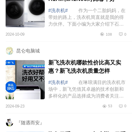
#洗衣机#
作为一个二胎妈妈，在
带娃的路上，洗衣机简直就是我的得
力伙伴。下面小编为大家介绍下石头
洗衣机到底好不好？石头H1Air和
2024-10-09
108
0
H1Neo对比哪个好 石头H1Air和
H1Neo对比哪个...
昆仑电脑城
新飞洗衣机哪款性价比高又实
惠？新飞洗衣机质量怎样
#洗衣机#
在琳琅满目的洗衣机市
场中，新飞凭借其卓越的技术创新和
多样化的产品选择成为消费者关注的
焦点。下面小编为大家介绍下新飞洗
2024-09-23
53
0
衣机哪款性价比高又实惠？新飞洗衣
机质量怎...
『随遇而安』