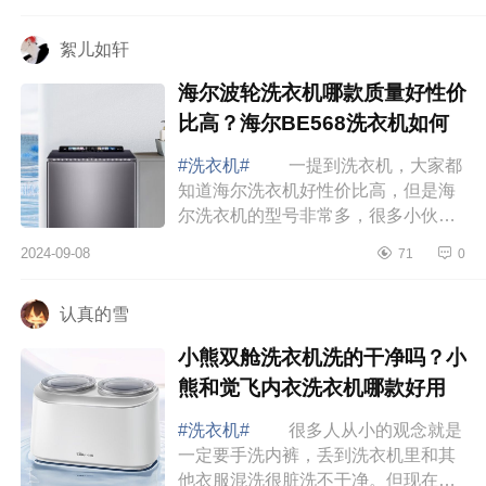
为大家介绍下美的洗衣机哪款好用又
实惠？美...
絮儿如轩
海尔波轮洗衣机哪款质量好性价
比高？海尔BE568洗衣机如何
#洗衣机#
一提到洗衣机，大家都
知道海尔洗衣机好性价比高，但是海
尔洗衣机的型号非常多，很多小伙伴
都不会选，下面小编为大家介绍下海
2024-09-08
71
0
尔波轮洗衣机哪款质量好性价比高？
海尔BE56...
认真的雪
小熊双舱洗衣机洗的干净吗？小
熊和觉飞内衣洗衣机哪款好用
#洗衣机#
很多人从小的观念就是
一定要手洗内裤，丢到洗衣机里和其
他衣服混洗很脏洗不干净。但现在已