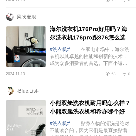
好？ 小天鹅海尔美的洗衣机哪个
质量好 ...
风吹麦浪
海尔洗衣机176Pro好用吗？海
尔洗衣机176pro跟376怎么选
#洗衣机#
在家电市场中，海尔洗
衣机以其卓越的性能和创新的技术，
成为众多消费者的首选。下面小编为
大家介绍下海尔洗衣机176Pro好用
2024-11-10
58
0
吗？海尔洗衣机176pro跟376怎么
选 海尔洗衣...
-Blue.List-
小熊双舱洗衣机耐用吗怎么样？
小熊双舱洗衣机和希亦哪个好
#洗衣机#
贴身衣物的清洗是绝对
不能凑合的，因为它们是最直接贴着