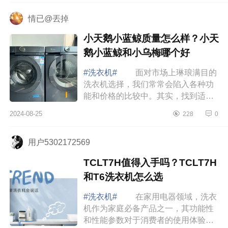
洗值得入...
情已@丟掉
小天鹅小蓝鲸质量怎么样？小天
鹅小蓝鲸和小乌梅哪个好
#洗衣机#
面对市场上琳琅满目的
洗衣机选择，我们常常会陷入各种功
能和价格的比较中。其实，找到适合
自己的洗衣机并不一定需要过于复杂
2024-08-25
228
0
的考量，而是要找到那个最符合自己
需求的选...
用户5302172569
TCLT7H值得入手吗？TCLT7H
和T6洗衣机怎么选
#洗衣机#
在家用电器领域，洗衣
机作为家庭必备产品之一，其功能性
和性能参数对于消费者的使用体验至