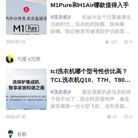
M1Pure和H1Air哪款值得入手
#洗衣机#
在如今这个注重健康生
活的时代，洗衣机的除菌、除病毒、
除螨、除过敏原等健康防护功能显得
尤为重要。下面小编为大家介绍下石
2024-07-31
117
0
头洗衣机怎么样？石头M1Pure和
H1Air哪款值得...
习度 o冗世
tcl洗衣机哪个型号性价比高？
TCL洗衣机Q10、T7H、T800
哪款好用
#洗衣机#
最近我家的老洗衣机终
于撑不住了，脱水时那轰鸣声，像是
家里藏着一台小型飞机，连邻居都忍
不住过来敲门投诉太响了。下面小编
2024-07-30
47
0
为大家介绍下tcl洗衣机哪个型号性价
比高？T...
谷歌