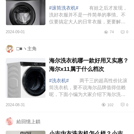
好
#滚筒洗衣机#
有娃之后才发现，
洗好衣服并不是一件简单的事情。不
仅要搞定大人的日常衣服，更要解决
小朋友又脏又臭的衣物。万幸的是我
2024-09-01
74
0
们选对了洗衣机，才让这件本来不简
单的家务变得...
□■ヽ主角
海尔洗衣机哪一款好用又实惠？
海尔x11属于什么档次
#洗衣机#
两千三的超高性价比滚
筒洗衣机，要不说海尔品牌值得信赖
呢，下面小编为大家介绍下海尔洗衣
机哪一款好用又实惠？海尔x11属于什
2024-08-31
102
0
么档次 海尔洗衣机哪一款好用又
实惠 ...
給回憶上鎖
小吉内衣洗衣机怎么样？小吉