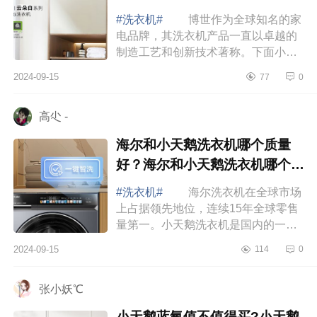
#洗衣机#
博世作为全球知名的家
电品牌，其洗衣机产品一直以卓越的
制造工艺和创新技术著称。下面小编
为大家介绍下博世洗衣机哪款性价比
2024-09-15
77
0
高质量好？博世云朵白和星云灰的区
别 博...
高尐 -
海尔和小天鹅洗衣机哪个质量
好？海尔和小天鹅洗衣机哪个洗
的干净
#洗衣机#
海尔洗衣机在全球市场
上占据领先地位，连续15年全球零售
量第一。小天鹅洗衣机是国内的一线
品牌，销量仅次于海尔，产品生产线
2024-09-15
114
0
非常丰富，性价比非常高。很多消费
者在选择...
张小妖℃
小天鹅蓝氧值不值得买?小天鹅