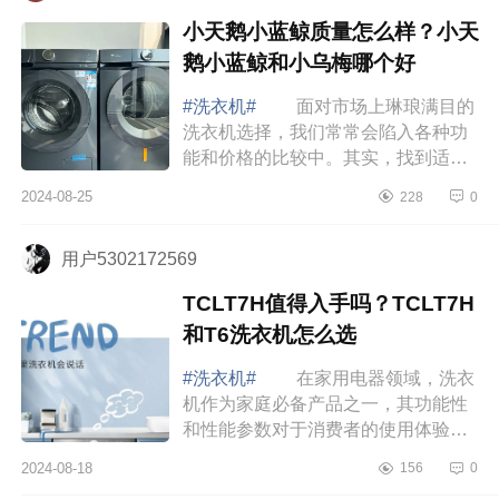
小天鹅小蓝鲸质量怎么样？小天
鹅小蓝鲸和小乌梅哪个好
#洗衣机#
面对市场上琳琅满目的
洗衣机选择，我们常常会陷入各种功
能和价格的比较中。其实，找到适合
自己的洗衣机并不一定需要过于复杂
2024-08-25
228
0
的考量，而是要找到那个最符合自己
需求的选...
用户5302172569
TCLT7H值得入手吗？TCLT7H
和T6洗衣机怎么选
#洗衣机#
在家用电器领域，洗衣
机作为家庭必备产品之一，其功能性
和性能参数对于消费者的使用体验至
关重要。下面小编为大家介绍下
2024-08-18
156
0
TCLT7H值得入手吗？TCLT7H和T6