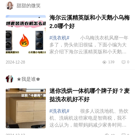
甜甜的微笑
海尔云溪精英版和小天鹅小乌梅
2.0哪个好
#洗衣机#
小乌梅洗衣机风靡一年
多了，势头依旧很猛，下面小编为大
家介绍下海尔云溪精英版和小天鹅小
乌梅2.0哪个好 海尔云溪精英版和
2024-12-28
139
0
小天鹅小乌梅2.0哪个好 最近在给
新家挑...
★我是谁♚
迷你洗烘一体机哪个牌子好？麦
挞洗衣机好不好
#洗衣机#
很多人说洗地机、热饮
机、洗碗机这些家电是智商税，我不
这么认为，能帮妈妈减少家务时间的
家电就是好家电，下面小编为大家介