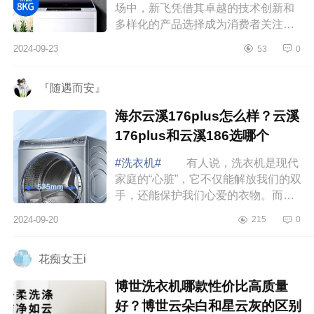
场中，新飞凭借其卓越的技术创新和
多样化的产品选择成为消费者关注的
焦点。下面小编为大家介绍下新飞洗
2024-09-23
53
0
衣机哪款性价比高又实惠？新飞洗衣
机质量怎...
『随遇而安』
海尔云溪176plus怎么样？云溪
176plus和云溪186选哪个
#洗衣机#
有人说，洗衣机是现代
家庭的“心脏”，它不仅能解放我们的双
手，还能保护我们心爱的衣物。而选
择一台合适的洗衣机，就像找到一个
2024-09-20
215
0
贴心的伙伴，能让家务事变得轻松愉
快。...
花痴女王i
博世洗衣机哪款性价比高质量
好？博世云朵白和星云灰的区别