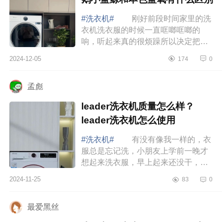
#洗衣机#
刚好前段时间家里的洗
衣机洗衣服的时候一直哐啷哐啷的
响，听起来真的很烦躁所以决定把家
里的传统洗衣机换掉，打算入手一套
2024-12-05
174
0
洗烘套装放在阳台上结合我家阳台的
装修，决定...
孟彪
leader洗衣机质量怎么样？
leader洗衣机怎么使用
#洗衣机#
有没有像我一样的，衣
服总是忘记洗，小朋友上学前一晚才
想起来洗衣服，早上起来还没干，和
家属两个人拿吹风机吹这事真没少
2024-11-25
83
0
干，下面小编为大家介绍下leader洗
衣机质量怎...
最爱黑丝