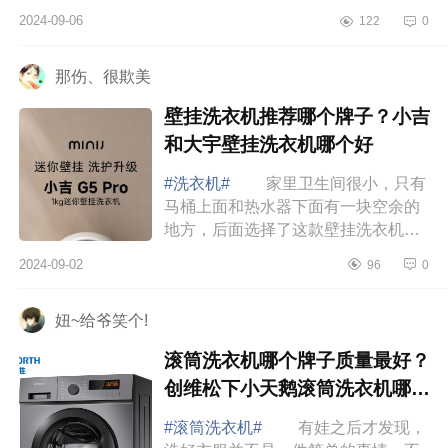
清洗功能都做的不太好，下面小编为
2024-09-06
122
0
大家介绍下小天鹅双洗站优缺点？小
天鹅双洗...
那伤、很欺美
壁挂洗衣机推荐哪个牌子？小吉
和大宇壁挂洗衣机哪个好
#洗衣机#
家里卫生间很小，只有
马桶上面和热水器下面有一块空余的
地方，后面选择了这款壁挂洗衣机，
简直是太方便了，不管是袜子还是每
2024-09-02
96
0
天换下的衣服，都不用攒一大堆再去
洗，真的...
妞~给爷笑个!
滚筒洗衣机哪个牌子质量最好？
创维松下小天鹅滚筒洗衣机哪个
好
#滚筒洗衣机#
有娃之后才发现，