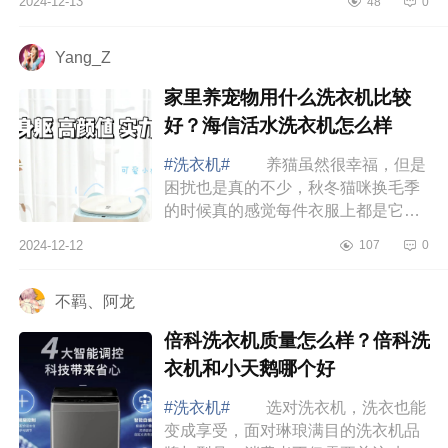
2024-12-13
48
0
绍下迷你洗烘一体机哪个牌子好？麦
挞洗衣机...
Yang_Z
家里养宠物用什么洗衣机比较
好？海信活水洗衣机怎么样
#洗衣机#
养猫虽然很幸福，但是
困扰也是真的不少，秋冬猫咪换毛季
的时候真的感觉每件衣服上都是它的
毛毛，下面小编为大家介绍下家里养
2024-12-12
107
0
宠物用什么洗衣机比较好？海信活水
洗衣机怎...
不羁、阿龙
倍科洗衣机质量怎么样？倍科洗
衣机和小天鹅哪个好
#洗衣机#
选对洗衣机，洗衣也能
变成享受，面对琳琅满目的洗衣机品