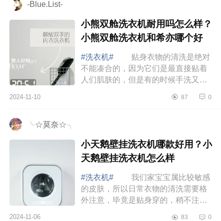
-Blue.List-
小熊双舱洗衣机耐用吗怎么样？
小熊双舱洗衣机和希亦哪个好
#洗衣机#
贴身衣物的清洗是绝对
不能凑合的，因为它们是最直接贴着
人们肌肤的，但是有的时候手洗又不
一定能清洗的干净，这个时候拥有一
2024-11-10
87
0
台内衣洗衣机就真的非常重要了，下
面小编为...
╰☆莫奈☆╮
小天鹅壁挂洗衣机哪款好用？小
天鹅壁挂洗衣机怎么样
#洗衣机#
我们家宝宝属比较敏感
的皮肤，所以日常衣物的清洗需要格
外注意，毕竟是贴身穿的，稍不注意
就引起皮肤过敏，下面小编为大家介
2024-11-06
83
0