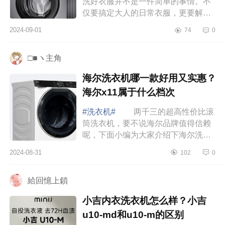
洗好衣服并不是一件简单的事情。不
仅要搞定大人的日常衣服，更要解决
小朋友又脏又臭的衣物。万幸的是我
2024-09-01
74
0
们选对了洗衣机，才让这件本来不简
单的家务变得...
□■ヽ主角
海尔洗衣机哪一款好用又实惠？
海尔x11属于什么档次
#洗衣机#
两千三的超高性价比滚
筒洗衣机，要不说海尔品牌值得信赖
呢，下面小编为大家介绍下海尔洗衣
机哪一款好用又实惠？海尔x11属于什
2024-08-31
102
0
么档次 海尔洗衣机哪一款好用又
实惠 ...
給回憶上鎖
小吉内衣洗衣机怎么样？小吉
u10-md和u10-m的区别