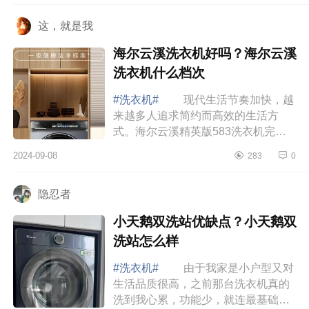
比我们手...
这，就是我
海尔云溪洗衣机好吗？海尔云溪
洗衣机什么档次
#洗衣机#
现代生活节奏加快，越
来越多人追求简约而高效的生活方
式。海尔云溪精英版583洗衣机完美
契合了这种理念，它将智能与高效融
2024-09-08
283
0
为一体，是我家庭中的“全能帮手”。下
面小编为...
隐忍者
小天鹅双洗站优缺点？小天鹅双
洗站怎么样
#洗衣机#
由于我家是小户型又对
生活品质很高，之前那台洗衣机真的
洗到我心累，功能少，就连最基础的