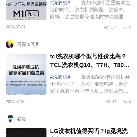
#洗衣机#
在如今这个注重健康生
活的时代，洗衣机的除菌、除病毒、
除螨、除过敏原等健康防护功能显得
尤为重要。下面小编为大家介绍下石
2024-07-31
117
0
头洗衣机怎么样？石头M1Pure和
H1Air哪款值得...
习度 o冗世
tcl洗衣机哪个型号性价比高？
TCL洗衣机Q10、T7H、T800
哪款好用
#洗衣机#
最近我家的老洗衣机终
于撑不住了，脱水时那轰鸣声，像是
家里藏着一台小型飞机，连邻居都忍
不住过来敲门投诉太响了。下面小编
2024-07-30
47
0
为大家介绍下tcl洗衣机哪个型号性价
比高？T...
谷歌
LG洗衣机值得买吗？lg觅境洗