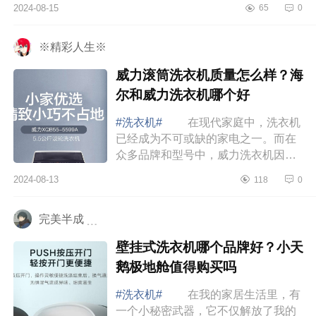
2024-08-15
65
0
很热，一到中午的时候就很容易出
汗，不洗就...
※精彩人生※
威力滚筒洗衣机质量怎么样？海
尔和威力洗衣机哪个好
#洗衣机#
在现代家庭中，洗衣机
已经成为不可或缺的家电之一。而在
众多品牌和型号中，威力洗衣机因其
可靠的性能和实惠的价格，逐渐成为
2024-08-13
118
0
许多消费者的心仪之选。下面小编为
大家介绍...
完美半成 ﹍
壁挂式洗衣机哪个品牌好？小天
鹅极地舱值得购买吗
#洗衣机#
在我的家居生活里，有
一个小秘密武器，它不仅解放了我的