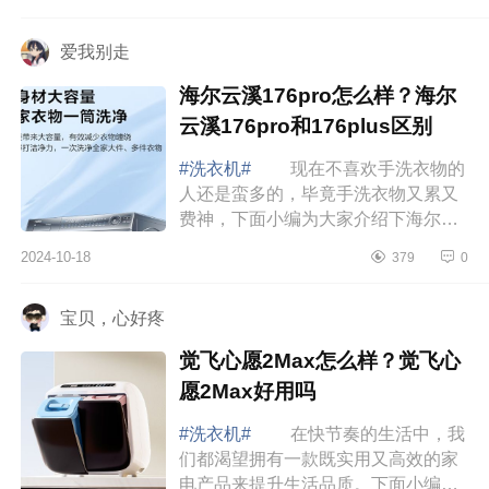
绍下小天鹅壁挂洗衣机哪款好用？小
天鹅壁挂...
爱我别走
海尔云溪176pro怎么样？海尔
云溪176pro和176plus区别
#洗衣机#
现在不喜欢手洗衣物的
人还是蛮多的，毕竟手洗衣物又累又
费神，下面小编为大家介绍下海尔云
溪176pro怎么样？海尔云溪176pro和
2024-10-18
379
0
176plus区别 海尔云溪176pro怎
么样 海...
宝贝，心好疼
觉飞心愿2Max怎么样？觉飞心
愿2Max好用吗
#洗衣机#
在快节奏的生活中，我
们都渴望拥有一款既实用又高效的家
电产品来提升生活品质。下面小编为