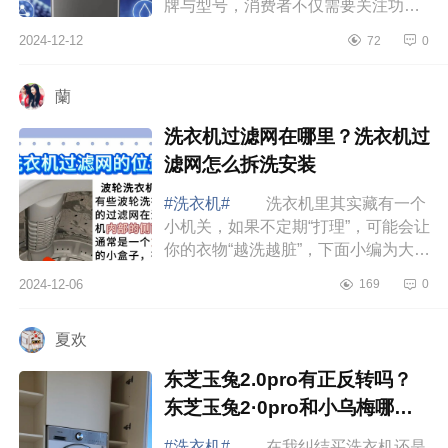
牌与型号，消费者不仅需要关注功能
和价格，还需考虑品牌的技术优势和
2024-12-12
72
0
用户口碑。下面小编为大家介绍下倍
科洗衣机...
蘭
洗衣机过滤网在哪里？洗衣机过
滤网怎么拆洗安装
#洗衣机#
洗衣机里其实藏有一个
小机关，如果不定期“打理”，可能会让
你的衣物“越洗越脏”，下面小编为大家
介绍下洗衣机过滤网在哪里？洗衣机
2024-12-06
169
0
过滤网怎么拆洗安装 洗衣机过
滤...
夏欢
东芝玉兔2.0pro有正反转吗？
东芝玉兔2·0pro和小乌梅哪个
好
#洗衣机#
在我纠结买洗衣机还是