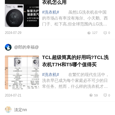
衣机怎么用
#洗衣机#
虽然LG洗衣机在中国
的市场占有率没有海尔、小天鹅、西
门子、松下高,但全球范围内,LG洗衣
机广受好评。下面小编为大家介绍下
2024-07-29
127
0
LG洗衣机值得买吗？lg觅境洗衣机怎
么用 LG...
@郎的幸福@
TCL超级筒真的好用吗?TCL洗
衣机T7H和T5哪个值得买
#洗衣机#
在繁忙的现代生活中，
洗衣早已成为每个家庭必不可少的日
常任务。然而，什么样的洗衣机才能
够满足人们对衣物清洁度的追求，下
2024-07-21
59
0
面小编为大家介绍下TCL超级筒真的
好用吗?TC...
淡定nn