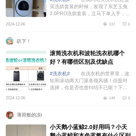
买洗烘套装的时候，发现了东芝玉兔
2.0PRO洗烘套装，立马下单入手，下
面小编为大家介绍下东芝玉兔2.0pro
2024-12-06
337
0
有正反转吗？东芝玉兔2·0pro和小乌
梅哪个好...
趴下！
滚筒洗衣机和波轮洗衣机哪个
好？有哪些区别及优缺点
#洗衣机#
在洗衣机的世界里，波
轮和滚动两大门派各领风骚！但面对
选择，你是否也曾纠结不已呢？下面
小编为大家介绍下滚筒洗衣机和波轮
2024-12-06
146
0
洗衣机哪个好？滚筒洗衣机和波轮洗
衣机的区...
薄荷般的凉i
小天鹅小蓝鲸2.0好用吗？小天
鹅小蓝鲸和本色蓝氧有什么区别