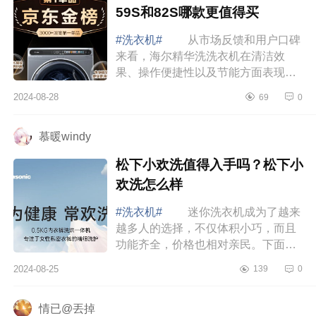
59S和82S哪款更值得买
#洗衣机#
从市场反馈和用户口碑
来看，海尔精华洗洗衣机在清洁效
果、操作便捷性以及节能方面表现得
相当不错。而且，它的多款机型不仅
2024-08-28
69
0
性价比高，还深受用户的好评。下面
小编为大家...
慕暖windy
松下小欢洗值得入手吗？松下小
欢洗怎么样
#洗衣机#
迷你洗衣机成为了越来
越多人的选择，不仅体积小巧，而且
功能齐全，价格也相对亲民。下面小
编为大家介绍下松下小欢洗值得入手
2024-08-25
139
0
吗？松下小欢洗怎么样 松下小欢
洗值得入...
情已@丟掉