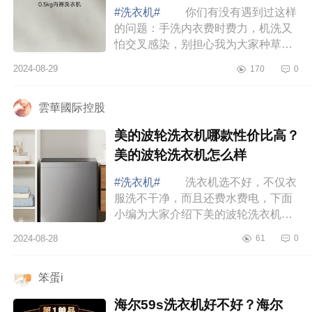
#洗衣机#
你们有没有遇到过这样
的问题：手洗内衣费时费力，机洗又
怕交叉感染，别担心我为大家种草一
款神器内衣洗衣机，下面小编为大家
2024-08-29
170
0
介绍下小吉内衣洗衣机怎么样？小吉
u10-md和...
雲華國际控股
美的波轮洗衣机哪款性价比高？
美的波轮洗衣机怎么样
#洗衣机#
洗衣机选不好，不仅衣
服洗不干净，而且还费水费电，下面
小编为大家介绍下美的波轮洗衣机哪
款性价比高？美的波轮洗衣机怎么
2024-08-28
61
0
样 美的波轮洗衣机哪款性价比
高 美的12...
笨蛋i
海尔59s洗衣机好不好？海尔