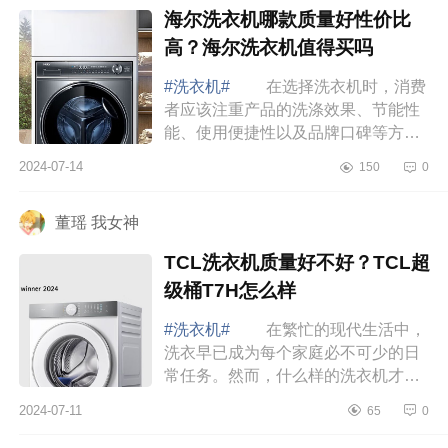
海尔洗衣机哪款质量好性价比
高？海尔洗衣机值得买吗
#洗衣机#
在选择洗衣机时，消费
者应该注重产品的洗涤效果、节能性
能、使用便捷性以及品牌口碑等方
面。下面小编为大家介绍下海尔洗衣
2024-07-14
150
0
机哪款质量好性价比高？海尔洗衣机
值得买吗 ...
董瑶 我女神
TCL洗衣机质量好不好？TCL超
级桶T7H怎么样
#洗衣机#
在繁忙的现代生活中，
洗衣早已成为每个家庭必不可少的日
常任务。然而，什么样的洗衣机才能
够满足人们对衣物清洁度的追求，下
2024-07-11
65
0
面小编为大家介绍下TCL洗衣机质量
好不好？T...