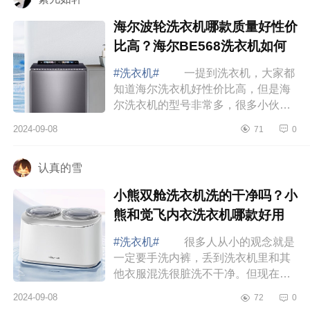
海尔波轮洗衣机哪款质量好性价
比高？海尔BE568洗衣机如何
#洗衣机#
一提到洗衣机，大家都
知道海尔洗衣机好性价比高，但是海
尔洗衣机的型号非常多，很多小伙伴
都不会选，下面小编为大家介绍下海
2024-09-08
71
0
尔波轮洗衣机哪款质量好性价比高？
海尔BE56...
认真的雪
小熊双舱洗衣机洗的干净吗？小
熊和觉飞内衣洗衣机哪款好用
#洗衣机#
很多人从小的观念就是
一定要手洗内裤，丢到洗衣机里和其
他衣服混洗很脏洗不干净。但现在已
经有很多相关的研究证实，内裤内衣
2024-09-08
72
0
和袜子放到洗衣机洗，干净程度是要