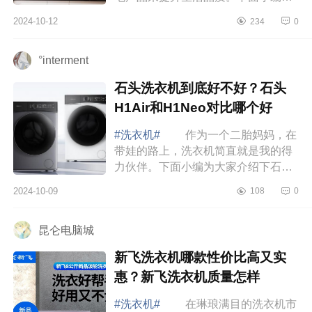
大家介绍下觉飞心愿2Max怎么样？觉
2024-10-12
234
0
飞心愿2Max好用吗 觉飞心愿
2Max怎么样 ...
°interment
石头洗衣机到底好不好？石头
H1Air和H1Neo对比哪个好
#洗衣机#
作为一个二胎妈妈，在
带娃的路上，洗衣机简直就是我的得
力伙伴。下面小编为大家介绍下石头
洗衣机到底好不好？石头H1Air和
2024-10-09
108
0
H1Neo对比哪个好 石头H1Air和
H1Neo对比哪个...
昆仑电脑城
新飞洗衣机哪款性价比高又实
惠？新飞洗衣机质量怎样
#洗衣机#
在琳琅满目的洗衣机市