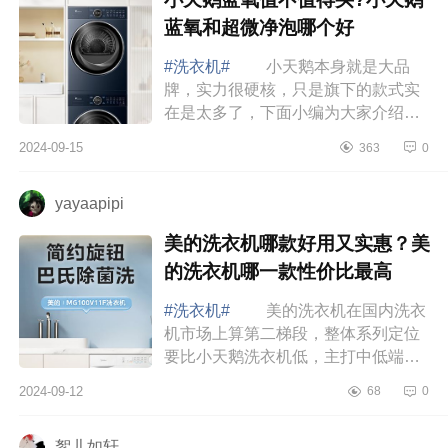
蓝氧和超微净泡哪个好
#洗衣机#
小天鹅本身就是大品
牌，实力很硬核，只是旗下的款式实
在是太多了，下面小编为大家介绍下
小天鹅蓝氧值不值得买?小天鹅蓝氧和
2024-09-15
363
0
超微净泡哪个好 小天鹅蓝氧值不
值得买 ...
yayaapipi
美的洗衣机哪款好用又实惠？美
的洗衣机哪一款性价比最高
#洗衣机#
美的洗衣机在国内洗衣
机市场上算第二梯段，整体系列定位
要比小天鹅洗衣机低，主打中低端市
场，因此，价格会更便宜。下面小编
2024-09-12
68
0
为大家介绍下美的洗衣机哪款好用又
实惠？美...
絮儿如轩