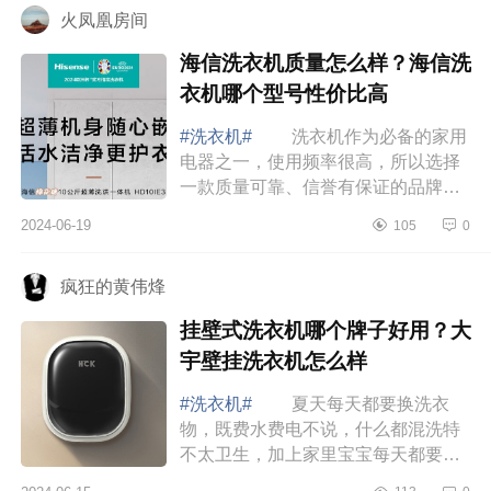
火凤凰房间
海信洗衣机质量怎么样？海信洗
衣机哪个型号性价比高
#洗衣机#
洗衣机作为必备的家用
电器之一，使用频率很高，所以选择
一款质量可靠、信誉有保证的品牌非
常重要，这样才能在日常使用中用得
2024-06-19
105
0
舒心。下面小编为大家介绍下海信洗
衣机质量...
疯狂的黄伟烽
挂壁式洗衣机哪个牌子好用？大
宇壁挂洗衣机怎么样
#洗衣机#
夏天每天都要换洗衣
物，既费水费电不说，什么都混洗特
不太卫生，加上家里宝宝每天都要换
洗小件衣物，自己手洗很麻烦还洗不