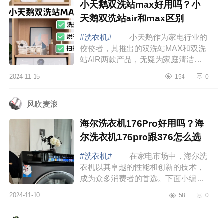
小天鹅双洗站max好用吗？小
天鹅双洗站air和max区别
#洗衣机#
小天鹅作为家电行业的
佼佼者，其推出的双洗站MAX和双洗
站AIR两款产品，无疑为家庭清洁和
洗衣带来了革命性的改变，下面小编
2024-11-15
154
0
为大家介绍下小天鹅双洗站max好用
吗？小天鹅双...
风吹麦浪
海尔洗衣机176Pro好用吗？海
尔洗衣机176pro跟376怎么选
#洗衣机#
在家电市场中，海尔洗
衣机以其卓越的性能和创新的技术，
成为众多消费者的首选。下面小编为
大家介绍下海尔洗衣机176Pro好用
2024-11-10
58
0
吗？海尔洗衣机176pro跟376怎么
选 海尔洗衣...