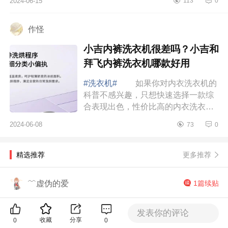
2024-06-15
113
0
干净，下面小编为大家介绍下挂壁式
洗衣机哪个...
作怪
小吉内裤洗衣机很差吗？小吉和
拜飞内裤洗衣机哪款好用
#洗衣机#
如果你对内衣洗衣机的
科普不感兴趣，只想快速选择一款综
合表现出色，性价比高的内衣洗衣
机，那我会推荐以下两款，下面小编
2024-06-08
73
0
为大家介绍下小吉内裤洗衣机很差
吗？小吉和拜...
更多推荐
精选推荐
﹌虚伪的爱
1篇续贴
皖如初见——带您遇见最美的安徽（附攻略）
发表你的评论
收藏
分享
0
0
#天柱山风景区#
领略过黄山秀美，今天带大家领略一下天