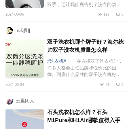
双手，还让我彻底告别了洗衣的烦恼
——那就是迷你壁挂洗衣机。下面小
2024-08-06
129
0
编为大家介绍下壁挂式洗衣机哪个品
牌好？小...
￡£朕]]
双子洗衣机哪个牌子好？海尔统
帅双子洗衣机质量怎么样
#洗衣机#
在选择双子洗衣机时，
许多人都会面临品牌和性价比的困
扰。到底什么品牌的双子洗衣机好，
下面小编为大家介绍下双子洗衣机哪
2024-08-04
93
0
个牌子好？海尔统帅双子洗衣机质量
怎么样 ...
云里闲人
石头洗衣机怎么样？石头
M1Pure和H1Air哪款值得入手