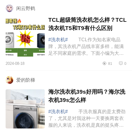
洗衣机怎么选 ...
闲云野鹤
TCL超级筒洗衣机怎么样？TCL
洗衣机T5和T9有什么区别
#洗衣机#
TCL作为知名家电品
牌，其洗衣机产品线丰富多样，能满
足不同家庭的需求。下面小编为大家
介绍下TCL超级筒洗衣机怎么样？
2024-08-18
81
0
TCL洗衣机T5和T9有什么区别
TCL超级筒洗衣机怎...
爱的阶梯
海尔洗衣机39s好用吗？海尔洗
衣机39s怎么样
#洗衣机#
手洗衣服真的是太费劲
了，尤其是对我这种一天要换两套衣
服的人来说，洗衣机是真的挺头疼，
主要也是因为这段时间的天气确实是