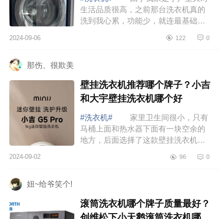
生活品质很高，之前那台洗衣机真的
洗到我心累，功能少，就连最基础的
清洗功能都做的不太好，下面小编为
2024-09-06
122
0
大家介绍下小天鹅双洗站优缺点？小
天鹅双洗...
那伤、很欺美
壁挂洗衣机推荐哪个牌子？小吉
和大宇壁挂洗衣机哪个好
#洗衣机#
家里卫生间很小，只有
马桶上面和热水器下面有一块空余的
地方，后面选择了这款壁挂洗衣机，
简直是太方便了，不管是袜子还是每
2024-09-02
96
0
天换下的衣服，都不用攒一大堆再去
洗，真的...
妞~给爷笑个!
滚筒洗衣机哪个牌子质量最好？
创维松下小天鹅滚筒洗衣机哪个