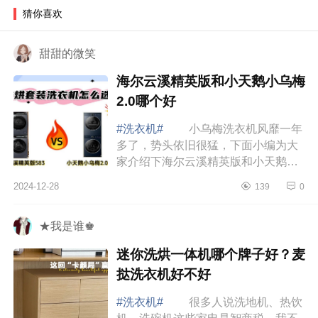
猜你喜欢
甜甜的微笑
海尔云溪精英版和小天鹅小乌梅
2.0哪个好
#洗衣机#
小乌梅洗衣机风靡一年
多了，势头依旧很猛，下面小编为大
家介绍下海尔云溪精英版和小天鹅小
乌梅2.0哪个好 海尔云溪精英版和
2024-12-28
139
0
小天鹅小乌梅2.0哪个好 最近在给
新家挑...
★我是谁♚
迷你洗烘一体机哪个牌子好？麦
挞洗衣机好不好
#洗衣机#
很多人说洗地机、热饮