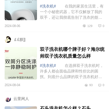
#洗衣机#
在我的家居生活里，有
一个小秘密武器，它不仅解放了我的
双手，还让我彻底告别了洗衣的烦恼
——那就是迷你壁挂洗衣机。下面小
2024-08-06
129
0
编为大家介绍下壁挂式洗衣机哪个品
牌好？小...
￡£朕]]
双子洗衣机哪个牌子好？海尔统
帅双子洗衣机质量怎么样
#洗衣机#
在选择双子洗衣机时，
许多人都会面临品牌和性价比的困
扰。到底什么品牌的双子洗衣机好，
下面小编为大家介绍下双子洗衣机哪
2024-08-04
93
0
个牌子好？海尔统帅双子洗衣机质量
怎么样 ...
云里闲人
石头洗衣机怎么样？石头