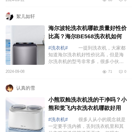
为大家介绍下美的洗衣机哪款好用又
实惠？美...
絮儿如轩
海尔波轮洗衣机哪款质量好性价
比高？海尔BE568洗衣机如何
#洗衣机#
一提到洗衣机，大家都
知道海尔洗衣机好性价比高，但是海
尔洗衣机的型号非常多，很多小伙伴
都不会选，下面小编为大家介绍下海
2024-09-08
71
0
尔波轮洗衣机哪款质量好性价比高？
海尔BE56...
认真的雪
小熊双舱洗衣机洗的干净吗？小
熊和觉飞内衣洗衣机哪款好用
#洗衣机#
很多人从小的观念就是
一定要手洗内裤，丢到洗衣机里和其