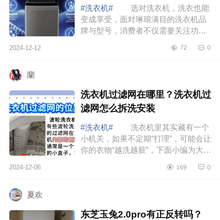
#洗衣机#
选对洗衣机，洗衣也能
变成享受，面对琳琅满目的洗衣机品
牌与型号，消费者不仅需要关注功能
和价格，还需考虑品牌的技术优势和
2024-12-12
72
0
用户口碑。下面小编为大家介绍下倍
科洗衣机...
蘭
洗衣机过滤网在哪里？洗衣机过
滤网怎么拆洗安装
#洗衣机#
洗衣机里其实藏有一个
小机关，如果不定期“打理”，可能会让
你的衣物“越洗越脏”，下面小编为大家
介绍下洗衣机过滤网在哪里？洗衣机
2024-12-06
169
0
过滤网怎么拆洗安装 洗衣机过
滤...
夏欢
东芝玉兔2.0pro有正反转吗？