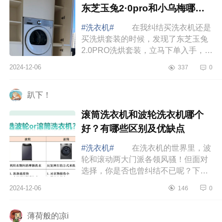
东芝玉兔2·0pro和小乌梅哪个
好
#洗衣机#
在我纠结买洗衣机还是
买洗烘套装的时候，发现了东芝玉兔
2.0PRO洗烘套装，立马下单入手，下
面小编为大家介绍下东芝玉兔2.0pro
2024-12-06
337
0
有正反转吗？东芝玉兔2·0pro和小乌
梅哪个好...
趴下！
滚筒洗衣机和波轮洗衣机哪个
好？有哪些区别及优缺点
#洗衣机#
在洗衣机的世界里，波
轮和滚动两大门派各领风骚！但面对
选择，你是否也曾纠结不已呢？下面
小编为大家介绍下滚筒洗衣机和波轮
2024-12-06
146
0
洗衣机哪个好？滚筒洗衣机和波轮洗
衣机的区...
薄荷般的凉i