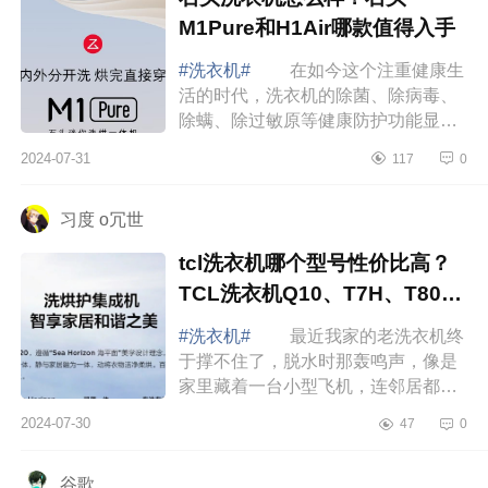
M1Pure和H1Air哪款值得入手
#洗衣机#
在如今这个注重健康生
活的时代，洗衣机的除菌、除病毒、
除螨、除过敏原等健康防护功能显得
尤为重要。下面小编为大家介绍下石
2024-07-31
117
0
头洗衣机怎么样？石头M1Pure和
H1Air哪款值得...
习度 o冗世
tcl洗衣机哪个型号性价比高？
TCL洗衣机Q10、T7H、T800
哪款好用
#洗衣机#
最近我家的老洗衣机终
于撑不住了，脱水时那轰鸣声，像是
家里藏着一台小型飞机，连邻居都忍
不住过来敲门投诉太响了。下面小编
2024-07-30
47
0
为大家介绍下tcl洗衣机哪个型号性价
比高？T...
谷歌