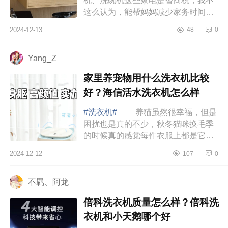
机、洗碗机这些家电是智商税，我不
这么认为，能帮妈妈减少家务时间的
家电就是好家电，下面小编为大家介
2024-12-13
48
0
绍下迷你洗烘一体机哪个牌子好？麦
挞洗衣机...
Yang_Z
家里养宠物用什么洗衣机比较
好？海信活水洗衣机怎么样
#洗衣机#
养猫虽然很幸福，但是
困扰也是真的不少，秋冬猫咪换毛季
的时候真的感觉每件衣服上都是它的
毛毛，下面小编为大家介绍下家里养
2024-12-12
107
0
宠物用什么洗衣机比较好？海信活水
洗衣机怎...
不羁、阿龙
倍科洗衣机质量怎么样？倍科洗
衣机和小天鹅哪个好