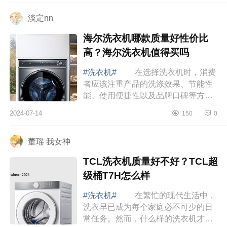
好用吗?TC...
淡定nn
海尔洗衣机哪款质量好性价比
高？海尔洗衣机值得买吗
#洗衣机#
在选择洗衣机时，消费
者应该注重产品的洗涤效果、节能性
能、使用便捷性以及品牌口碑等方
面。下面小编为大家介绍下海尔洗衣
2024-07-14
150
0
机哪款质量好性价比高？海尔洗衣机
值得买吗 ...
董瑶 我女神
TCL洗衣机质量好不好？TCL超
级桶T7H怎么样
#洗衣机#
在繁忙的现代生活中，
洗衣早已成为每个家庭必不可少的日
常任务。然而，什么样的洗衣机才能