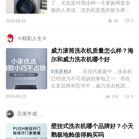
了，尤其是对我这种一天要换两套衣
服的人来说，洗衣机是真的挺头疼，
主要也是因为这段时间的天气确实是
2024-08-15
65
0
很热，一到中午的时候就很容易出
汗，不洗就...
※精彩人生※
威力滚筒洗衣机质量怎么样？海
尔和威力洗衣机哪个好
#洗衣机#
在现代家庭中，洗衣机
已经成为不可或缺的家电之一。而在
众多品牌和型号中，威力洗衣机因其
可靠的性能和实惠的价格，逐渐成为
2024-08-13
118
0
许多消费者的心仪之选。下面小编为
大家介绍...
完美半成 ﹍
壁挂式洗衣机哪个品牌好？小天
鹅极地舱值得购买吗