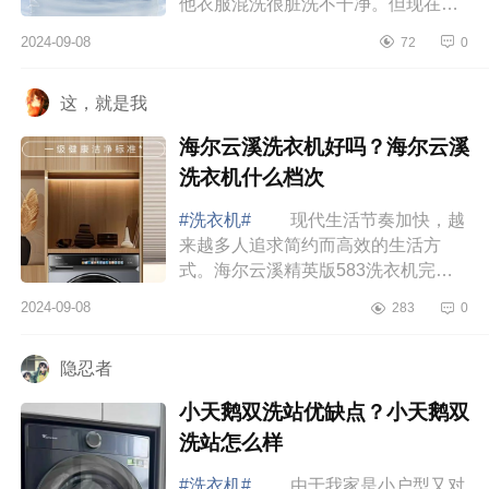
他衣服混洗很脏洗不干净。但现在已
经有很多相关的研究证实，内裤内衣
2024-09-08
72
0
和袜子放到洗衣机洗，干净程度是要
比我们手...
这，就是我
海尔云溪洗衣机好吗？海尔云溪
洗衣机什么档次
#洗衣机#
现代生活节奏加快，越
来越多人追求简约而高效的生活方
式。海尔云溪精英版583洗衣机完美
契合了这种理念，它将智能与高效融
2024-09-08
283
0
为一体，是我家庭中的“全能帮手”。下
面小编为...
隐忍者
小天鹅双洗站优缺点？小天鹅双
洗站怎么样
#洗衣机#
由于我家是小户型又对