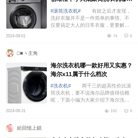
好
#滚筒洗衣机#
有娃之后才发现，
洗好衣服并不是一件简单的事情。不
仅要搞定大人的日常衣服，更要解决
小朋友又脏又臭的衣物。万幸的是我
2024-09-01
74
0
们选对了洗衣机，才让这件本来不简
单的家务变得...
□■ヽ主角
海尔洗衣机哪一款好用又实惠？
海尔x11属于什么档次
#洗衣机#
两千三的超高性价比滚
筒洗衣机，要不说海尔品牌值得信赖
呢，下面小编为大家介绍下海尔洗衣
机哪一款好用又实惠？海尔x11属于什
2024-08-31
102
0
么档次 海尔洗衣机哪一款好用又
实惠 ...
給回憶上鎖