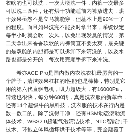
衣啥的也可以洗，一次大概洗一件，内裤一次最多
可以洗三四件，还有烘干功能睡前内裤放进去，烘
干效果虽然不是立马就能穿，但基本上是90%干了
的程度。而且如果洗完不能及时拿出来，系统设定
每半小时就会吹一次风，以免出现发臭的情况，第
二天拿出来香香软软的内裤简直不要太爽，最关键
的是双舱的内胆都是可以拆卸下来清洗的，以及水
路也都是分开的，每次用完顺手拆下来冲洗。
希亦ACE Pro是国内做内衣洗衣机最厉害的一
个牌子，清洁效果杠杠的!性能也是棒棒，特别是它
用的第六代直驱电机，吸力超级大，有16000Pa，
转速也很快，每分钟680转，真是洗衣服的新革命，
还有14个超级牛的黑科技，洗衣服的技术在行内是
数一数二的。除了洗得干净，还有HSM动态滚动流
体技术、WBS2.0超能气泡清洁技术、NTC智能判干
技术、环抱立体风循坏烘干技术等等，完全颠覆了