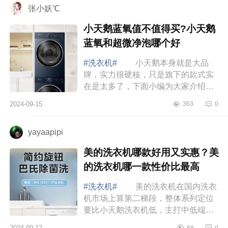
张小妖℃
小天鹅蓝氧值不值得买?小天鹅
蓝氧和超微净泡哪个好
#洗衣机#
小天鹅本身就是大品
牌，实力很硬核，只是旗下的款式实
在是太多了，下面小编为大家介绍下
小天鹅蓝氧值不值得买?小天鹅蓝氧和
2024-09-15
363
0
超微净泡哪个好 小天鹅蓝氧值不
值得买 ...
yayaapipi
美的洗衣机哪款好用又实惠？美
的洗衣机哪一款性价比最高
#洗衣机#
美的洗衣机在国内洗衣
机市场上算第二梯段，整体系列定位
要比小天鹅洗衣机低，主打中低端市
场，因此，价格会更便宜。下面小编
2024-09-12
68
0