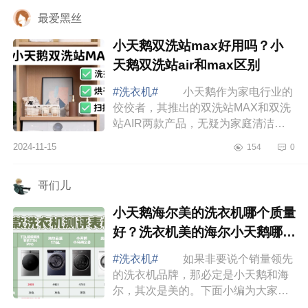
衣机质量怎...
最爱黑丝
小天鹅双洗站max好用吗？小
天鹅双洗站air和max区别
#洗衣机#
小天鹅作为家电行业的
佼佼者，其推出的双洗站MAX和双洗
站AIR两款产品，无疑为家庭清洁和
洗衣带来了革命性的改变，下面小编
2024-11-15
154
0
为大家介绍下小天鹅双洗站max好用
吗？小天鹅双...
哥们儿
小天鹅海尔美的洗衣机哪个质量
好？洗衣机美的海尔小天鹅哪个
更好
#洗衣机#
如果非要说个销量领先
的洗衣机品牌，那必定是小天鹅和海
尔，其次是美的。下面小编为大家介
绍下小天鹅海尔美的洗衣机哪个质量