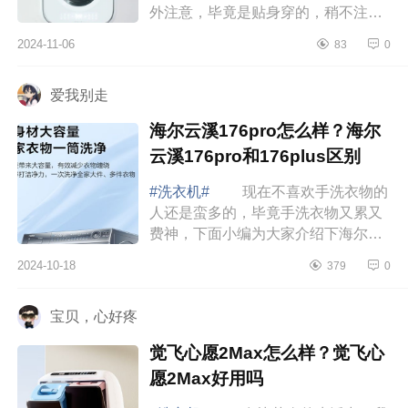
外注意，毕竟是贴身穿的，稍不注意
就引起皮肤过敏，下面小编为大家介
2024-11-06
83
0
绍下小天鹅壁挂洗衣机哪款好用？小
天鹅壁挂...
爱我别走
海尔云溪176pro怎么样？海尔
云溪176pro和176plus区别
#洗衣机#
现在不喜欢手洗衣物的
人还是蛮多的，毕竟手洗衣物又累又
费神，下面小编为大家介绍下海尔云
溪176pro怎么样？海尔云溪176pro和
2024-10-18
379
0
176plus区别 海尔云溪176pro怎
么样 海...
宝贝，心好疼
觉飞心愿2Max怎么样？觉飞心
愿2Max好用吗