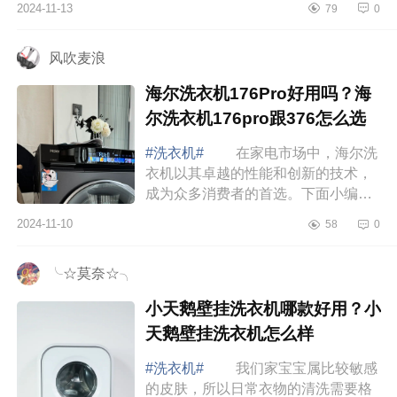
2024-11-13
79
0
好？ 小天鹅海尔美的洗衣机哪个
质量好 ...
风吹麦浪
海尔洗衣机176Pro好用吗？海
尔洗衣机176pro跟376怎么选
#洗衣机#
在家电市场中，海尔洗
衣机以其卓越的性能和创新的技术，
成为众多消费者的首选。下面小编为
大家介绍下海尔洗衣机176Pro好用
2024-11-10
58
0
吗？海尔洗衣机176pro跟376怎么
选 海尔洗衣...
╰☆莫奈☆╮
小天鹅壁挂洗衣机哪款好用？小
天鹅壁挂洗衣机怎么样
#洗衣机#
我们家宝宝属比较敏感
的皮肤，所以日常衣物的清洗需要格