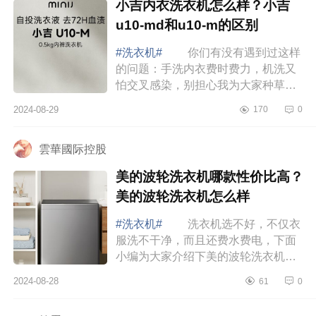
小吉内衣洗衣机怎么样？小吉
u10-md和u10-m的区别
#洗衣机#
你们有没有遇到过这样
的问题：手洗内衣费时费力，机洗又
怕交叉感染，别担心我为大家种草一
款神器内衣洗衣机，下面小编为大家
2024-08-29
170
0
介绍下小吉内衣洗衣机怎么样？小吉
u10-md和...
雲華國际控股
美的波轮洗衣机哪款性价比高？
美的波轮洗衣机怎么样
#洗衣机#
洗衣机选不好，不仅衣
服洗不干净，而且还费水费电，下面
小编为大家介绍下美的波轮洗衣机哪
款性价比高？美的波轮洗衣机怎么
2024-08-28
61
0
样 美的波轮洗衣机哪款性价比
高 美的12...