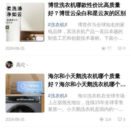
博世洗衣机哪款性价比高质量
好？博世云朵白和星云灰的区别
#洗衣机#
博世作为全球知名的家
电品牌，其洗衣机产品一直以卓越的
制造工艺和创新技术著称。下面小编
为大家介绍下博世洗衣机哪款性价比
2024-09-15
77
0
高质量好？博世云朵白和星云灰的区
别 博...
高尐 -
海尔和小天鹅洗衣机哪个质量
好？海尔和小天鹅洗衣机哪个洗
的干净
#洗衣机#
海尔洗衣机在全球市场
上占据领先地位，连续15年全球零售
量第一。小天鹅洗衣机是国内的一线
品牌，销量仅次于海尔，产品生产线
2024-09-15
114
0
非常丰富，性价比非常高。很多消费
者在选择...