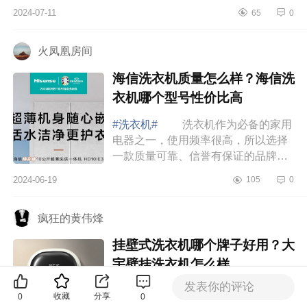
够满足人们对衣物清洁度的追求，下
2024-07-11
65
0
面小编为大家介绍下TCL洗衣机质量
好不好？T...
火凤凰房间
海信洗衣机质量怎么样？海信洗
衣机哪个型号性价比高
#洗衣机#
洗衣机作为必备的家用
电器之一，使用频率很高，所以选择
一款质量可靠、信誉有保证的品牌非
常重要，这样才能在日常使用中用得
2024-06-19
105
0
舒心。下面小编为大家介绍下海信洗
衣机质量...
疯狂的黄伟烽
挂壁式洗衣机哪个牌子好用？大
宇壁挂洗衣机怎么样
发表你的评论
#洗衣机#
夏天每天都要换洗衣
收藏
分享
0
0
物，既费水费电不说，什么都混洗特