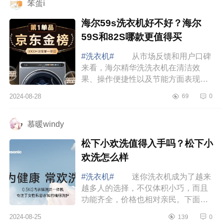
笨蛋i
海尔59s洗衣机好不好？海尔
59S和82S哪款更值得买
#洗衣机#
从市场反馈和用户口碑
来看，海尔精华洗洗衣机在清洁效
果、操作便捷性以及节能方面表现得
相当不错。而且，它的多款机型不仅
2024-08-28
69
0
性价比高，还深受用户的好评。下面
小编为大家...
慕暖windy
松下小欢洗值得入手吗？松下小
欢洗怎么样
#洗衣机#
迷你洗衣机成为了越来
越多人的选择，不仅体积小巧，而且
功能齐全，价格也相对亲民。下面小
编为大家介绍下松下小欢洗值得入手
2024-08-25
139
0