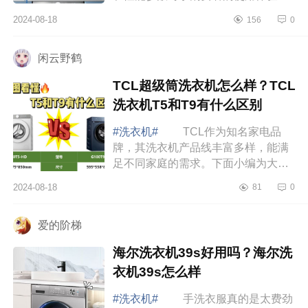
关重要。下面小编为大家介绍下
2024-08-18
156
0
TCLT7H值得入手吗？TCLT7H和T6
洗衣机怎么选 ...
闲云野鹤
TCL超级筒洗衣机怎么样？TCL
洗衣机T5和T9有什么区别
#洗衣机#
TCL作为知名家电品
牌，其洗衣机产品线丰富多样，能满
足不同家庭的需求。下面小编为大家
介绍下TCL超级筒洗衣机怎么样？
2024-08-18
81
0
TCL洗衣机T5和T9有什么区别
TCL超级筒洗衣机怎...
爱的阶梯
海尔洗衣机39s好用吗？海尔洗
衣机39s怎么样
#洗衣机#
手洗衣服真的是太费劲