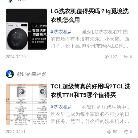
LG洗衣机值得买吗？lg觅境洗
衣机怎么用
#洗衣机#
虽然LG洗衣机在中国
的市场占有率没有海尔、小天鹅、西
门子、松下高,但全球范围内,LG洗衣
机广受好评。下面小编为大家介绍下
2024-07-29
127
0
LG洗衣机值得买吗？lg觅境洗衣机怎
么用 LG...
@郎的幸福@
TCL超级筒真的好用吗?TCL洗
衣机T7H和T5哪个值得买
#洗衣机#
在繁忙的现代生活中，
洗衣早已成为每个家庭必不可少的日
常任务。然而，什么样的洗衣机才能
够满足人们对衣物清洁度的追求，下
2024-07-21
59
0
面小编为大家介绍下TCL超级筒真的