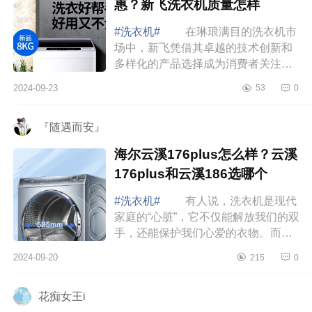
惠？新飞洗衣机质量怎样
#洗衣机#
在琳琅满目的洗衣机市
场中，新飞凭借其卓越的技术创新和
多样化的产品选择成为消费者关注的
焦点。下面小编为大家介绍下新飞洗
2024-09-23
53
0
衣机哪款性价比高又实惠？新飞洗衣
机质量怎...
『随遇而安』
海尔云溪176plus怎么样？云溪
176plus和云溪186选哪个
#洗衣机#
有人说，洗衣机是现代
家庭的“心脏”，它不仅能解放我们的双
手，还能保护我们心爱的衣物。而选
择一台合适的洗衣机，就像找到一个
2024-09-20
215
0
贴心的伙伴，能让家务事变得轻松愉
快。...
花痴女王i