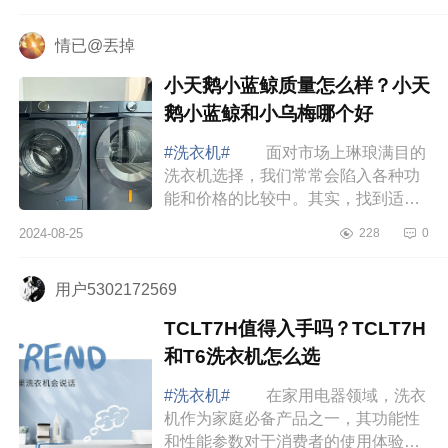
吗？松下小欢洗怎么样 松下小欢
洗值得入...
情已@丟掉
小天鹅小蓝鲸质量怎么样？小天
鹅小蓝鲸和小乌梅哪个好
#洗衣机#
面对市场上琳琅满目的
洗衣机选择，我们常常会陷入各种功
能和价格的比较中。其实，找到适合
自己的洗衣机并不一定需要过于复杂
2024-08-25
228
0
的考量，而是要找到那个最符合自己
需求的选...
用户5302172569
TCLT7H值得入手吗？TCLT7H
和T6洗衣机怎么选
#洗衣机#
在家用电器领域，洗衣
机作为家庭必备产品之一，其功能性
和性能参数对于消费者的使用体验至