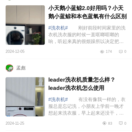
小天鹅小蓝鲸2.0好用吗？小天
鹅小蓝鲸和本色蓝氧有什么区别
#洗衣机#
刚好前段时间家里的洗
衣机洗衣服的时候一直哐啷哐啷的
响，听起来真的很烦躁所以决定把家
里的传统洗衣机换掉，打算入手一套
2024-12-05
174
0
洗烘套装放在阳台上结合我家阳台的
装修，决定...
孟彪
leader洗衣机质量怎么样？
leader洗衣机怎么使用
#洗衣机#
有没有像我一样的，衣
服总是忘记洗，小朋友上学前一晚才
想起来洗衣服，早上起来还没干，和
家属两个人拿吹风机吹这事真没少
2024-11-25
83
0
干，下面小编为大家介绍下leader洗