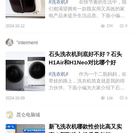
#洗衣机#
在快节奏的生活中，我
们都渴望拥有一款既实用又高效的家
电产品来提升生活品质。下面小编为
大家介绍下觉飞心愿2Max怎么样？觉
2024-10-12
234
0
飞心愿2Max好用吗 觉飞心愿
2Max怎么样 ...
°interment
石头洗衣机到底好不好？石头
H1Air和H1Neo对比哪个好
#洗衣机#
作为一个二胎妈妈，在
带娃的路上，洗衣机简直就是我的得
力伙伴。下面小编为大家介绍下石头
洗衣机到底好不好？石头H1Air和
2024-10-09
108
0
H1Neo对比哪个好 石头H1Air和
H1Neo对比哪个...
昆仑电脑城
新飞洗衣机哪款性价比高又实