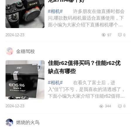
#相机#
许多朋友在做直播时都会
问,哪款数码相机最适合直播使用，下
面小编为大家介绍下直播相机哪个好
用？佳能r3和索尼a7m4哪个好 直
2024-12-23
97
0
播相机哪个好用 佳能r3和索尼
a7m4哪个...
金穗驾校
佳能r62值得买吗？佳能r62优
缺点有哪些
#相机#
在看久了富士后，进
入“佳”门不亏，是我喜欢的清透感了，
下面小编为大家介绍下佳能r62值得买
吗？佳能r62优缺点有哪些 佳能
2024-12-23
344
0
r62值得买吗 佳能r62优缺点有哪
些 ...
燃烧的火鸟