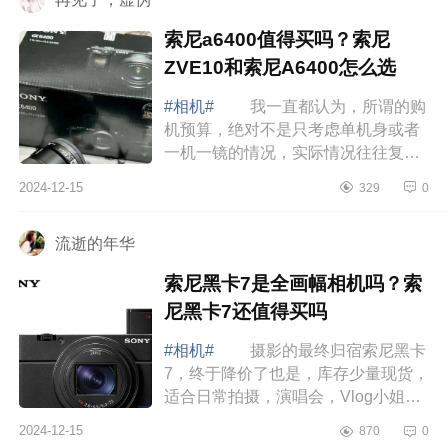
索尼a6400值得买吗？索尼
ZVE10和索尼A6400怎么选
#相机#
我一直都认为，所谓的购
机预算，绝对不是只考虑单机身或者
一机一镜的情况，实际情况往往复杂
得多，一定要考虑到同时产生的配件
2024-12-15
329
0
费用，不然就会陷入无限制的花费
中，下面...
流逝的年华
索尼黑卡7是全画幅相机吗？索
尼黑卡7还值得买吗
#相机#
摄影的最终归宿索尼黑卡
7，终于降价了也是，库存少量现货，
适合日常拍摄，演唱会，Vlog小姐
姐，下面小编为大家介绍下索尼黑卡7
2024-12-15
870
0
是全画幅相机吗？索尼黑卡7还值得买