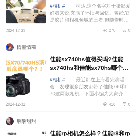
#相机#
柯达,这个名字对于摄影爱
好者来说,充满了怀旧与回忆。曾经,它
是胶片和相机领域的王者,但随着时间
的推移,尤其是数字时代的到来,柯达逐
2024-12-31
276
0
渐走下了巅峰。下面小编为大家介
绍...
情聖情商
佳能sx740hs值得买吗?佳能
sx740hs和佳能sx70hs哪个更
适合演唱会
#相机#
最近刚在上海看完演唱
会，发现很多朋友都带了佳能740和
70这两款相机，下面小编为大家介绍
下佳能sx740hs值得买吗?佳能
2024-12-31
416
0
sx740hs和佳能sx70hs哪个更适合演
唱会 佳能sx74...
酸酸甜甜
佳能rp相机怎么样？佳能r8和rp