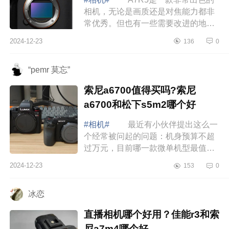
相机，无论是画质还是对焦能力都非
常优秀。但也有一些需要改进的地
方，例如价格和续航表现。下面小编
2024-12-23
136
0
为大家介绍下索尼a7r5值得买么？索
尼a7r5搭配...
“pemr 莫忘”
索尼a6700值得买吗?索尼
a6700和松下s5m2哪个好
#相机#
最近有小伙伴提出这么一
个经常被问起的问题：机身预算不超
过万元，目前哪一款微单机型最值得
考虑，下面小编为大家介绍下索尼
2024-12-23
153
0
a6700值得买吗?索尼a6700和松下
s5m2哪个好 ...
冰恋
直播相机哪个好用？佳能r3和索
尼a7m4哪个好