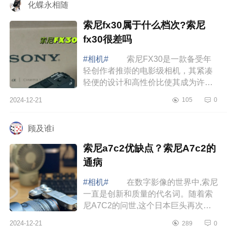
化蝶永相随
索尼fx30属于什么档次?索尼
fx30很差吗
#相机#
索尼FX30是一款备受年
轻创作者推崇的电影级相机，其紧凑
轻便的设计和高性价比使其成为许多
新手和专业视频制作者的理想选择，
2024-12-21
105
0
下面小编为大家介绍下索尼fx30属于
什么档次...
顾及谁i
索尼a7c2优缺点？索尼A7c2的
通病
#相机#
在数字影像的世界中,索尼
一直是创新和质量的代名词。随着索
尼A7C2的问世,这个日本巨头再次证
明了它在为摄影师提供强大而用户友
2024-12-21
289
0