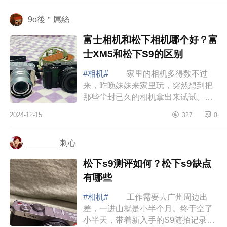
吗 ...
9o後＂屌絲
富士相机和松下相机哪个好？富
士XM5和松下S9的区别
#相机#
家里的相机多得数不过
来，昨晚妹妹来家里玩，突然想到把
那些尘封已久的相机拿出来试试。下
面小编为大家介绍下富士相机和松下
2024-12-15
327
0
相机哪个好？富士XM5和松下S9的区
别 富士...
_______刺心
松下s9测评如何？松下s9缺点
有哪些
#相机#
工作需要去广州周边出
差，一进山就是小半个月。终于空了
小半天，带着新入手的S9随拍记录