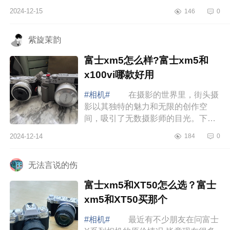
下。下面小编为大家介绍下松下s9测
2024-12-15
146
0
评如何？松下s9缺点有哪些 松下
s9测评如何...
紫旋茉韵
富士xm5怎么样?富士xm5和
x100vi哪款好用
#相机#
在摄影的世界里，街头摄
影以其独特的魅力和无限的创作空
间，吸引了无数摄影师的目光。下面
小编为大家介绍下富士xm5怎么样?富
2024-12-14
184
0
士xm5和x100vi哪款好用 富士
xm5怎么样 ...
无法言说的伤
富士xm5和XT50怎么选？富士
xm5和XT50买那个
#相机#
最近有不少朋友在问富士