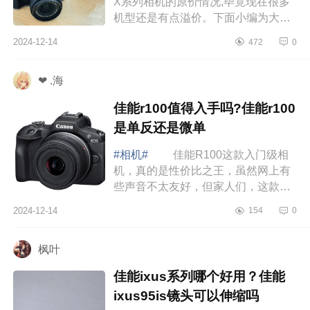
X系列相机的原价情况,毕竟现在很多
机型还是有点溢价。下面小编为大家
介绍下富士xm5和XT50怎么选？富士
2024-12-14
472
0
xm5和XT50买那个 富士xm5和
XT50怎么选 ...
❤ .海
佳能r100值得入手吗?佳能r100
是单反还是微单
#相机#
佳能R100这款入门级相
机，真的是性价比之王，虽然网上有
些声音不太友好，但家人们，这款相
机的性价比真的无可挑剔，下面小编
2024-12-14
154
0
为大家介绍下佳能r100值得入手吗?佳
能r100是...
枫叶
佳能ixus系列哪个好用？佳能
ixus95is镜头可以伸缩吗