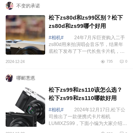
不变的承诺
松下zs80d和zs99区别？松下
zs80d和zs99哪个好用
#相机#
24年7月斥巨资购入二手
zs80d用来拍演唱会音乐节，结果年
底松下发布了下一代长焦卡片机，以
下对两款机型的对比结论： 松下
2024-12-24
735
0
新发布的LumixDC-ZS99（在北美以
外地区称为...
哪郦愙悳
松下zs99和zs110该怎么选？
松下zs99和zs110哪款好用
#相机#
2024年12月17日,松下公
司推出了一款便携式卡片相机
LUMIXZS99，下面小编为大家介绍下
松下zs99和zs110该怎么选？松下