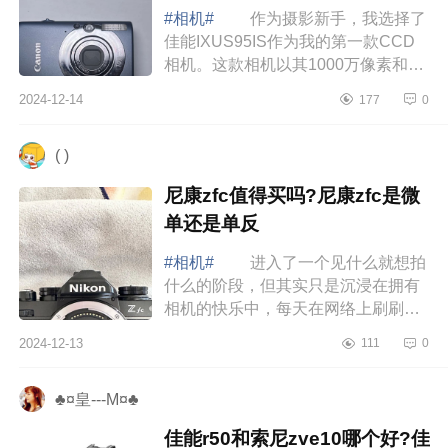
#相机#
作为摄影新手，我选择了
佳能IXUS95IS作为我的第一款CCD
相机。这款相机以其1000万像素和合
理的价格受到市场的青睐，下面小编
2024-12-14
177
0
为大家介绍下佳能ixus系列哪个好
用？佳能ixu...
( )
尼康zfc值得买吗?尼康zfc是微
单还是单反
#相机#
进入了一个见什么就想拍
什么的阶段，但其实只是沉浸在拥有
相机的快乐中，每天在网络上刷刷构
图教学就觉得自己什么都懂了。那时
2024-12-13
111
0
候认为只要拍的够多就一定可以驯服
好相机...
♣¤皇---M¤♣
佳能r50和索尼zve10哪个好?佳