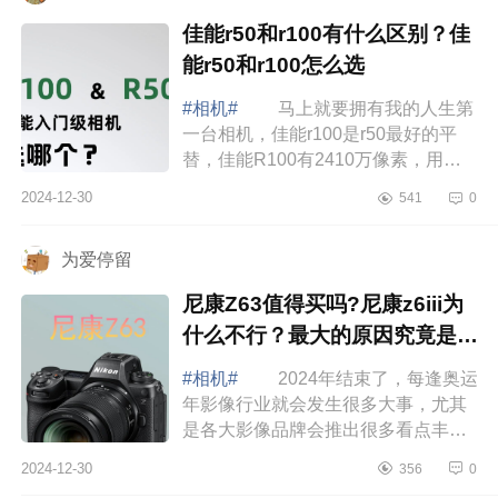
佳能r50和r100有什么区别？佳
能r50和r100怎么选
#相机#
马上就要拥有我的人生第
一台相机，佳能r100是r50最好的平
替，佳能R100有2410万像素，用来
拍照片其实还是很香的，当个旅游家
2024-12-30
541
0
用拍照的小相机用方便小巧。下面小
编为大家介...
为爱停留
尼康Z63值得买吗?尼康z6iii为
什么不行？最大的原因究竟是什
么
#相机#
2024年结束了，每逢奥运
年影像行业就会发生很多大事，尤其
是各大影像品牌会推出很多看点丰富
的新品。身为影像行业支柱品牌之一
2024-12-30
356
0
的尼康，在2024年也发布了多款非常