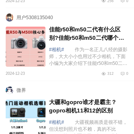
2024-12-23
256
0
zs99和zs110哪款好用 松下zs99
和zs110该怎么选？ ...
用户5308135040
佳能r50和m50二代有什么区
别?佳能r50和m50二代哪个值
得买
#相机#
作为一名正儿八经的摄影
师，大大小小也用过不少相机，下面
小编为大家介绍下佳能r50和m50二代
有什么区别?佳能r50和m50二代哪个
2024-12-23
312
0
值得买 佳能r50和m50二代有什么
区别 ...
微界
大疆和gopro谁才是霸主？
gopro相机11和12的区别
#相机#
大疆视频画质是很不错，
但没想到照片也不赖，真的不比