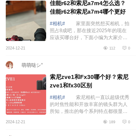
佳能r62和索尼a7m4怎么选？
佳能r62和索尼a7m4哪个更好
#相机#
家里面突然想买相机，拍
照占8成吧，那在接近2025年的现在
应该买哪台好，下面小编为大家介绍
下佳能r62和索尼a7m4怎么选？佳能
2024-12-21
112
0
r62和索尼a7m4哪个更好 佳能r62
和索尼a7...
ゞ萌萌哒シ°
索尼zve1和Fx30哪个好？索尼
zve1和fx30区别
#相机#
索尼相机一直以超级优秀
的对焦性能和开放丰富的镜头群为人
所知，推出的每个系列特点都很显
明，下面小编为大家介绍下索尼zve1
2024-12-21
189
0
和Fx30哪个好？索尼zve1和fx30区
别 索尼...