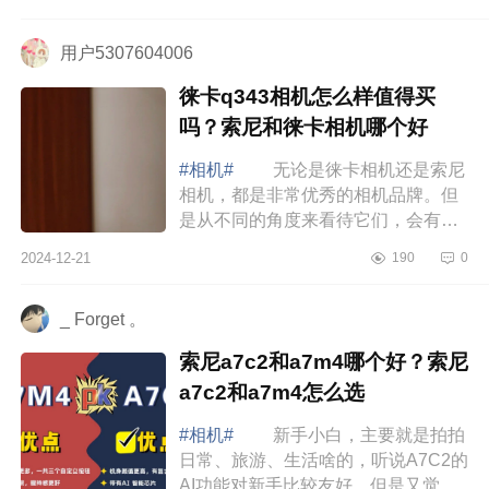
好的工具方面的承诺。下面小编为大
家介绍...
用户5307604006
徕卡q343相机怎么样值得买
吗？索尼和徕卡相机哪个好
#相机#
无论是徕卡相机还是索尼
相机，都是非常优秀的相机品牌。但
是从不同的角度来看待它们，会有不
同的优缺点。下面小编为大家介绍下
2024-12-21
190
0
徕卡q343相机怎么样值得买吗？索尼
和徕卡...
_ Forget 。
索尼a7c2和a7m4哪个好？索尼
a7c2和a7m4怎么选
#相机#
新手小白，主要就是拍拍
日常、旅游、生活啥的，听说A7C2的
AI功能对新手比较友好，但是又觉得