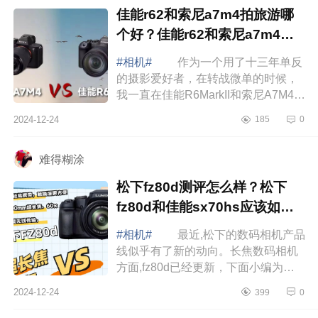
佳能r62和索尼a7m4拍旅游哪
个好？佳能r62和索尼a7m4画
质对比
#相机#
作为一个用了十三年单反
的摄影爱好者，在转战微单的时候，
我一直在佳能R6MarkII和索尼A7M4之
间纠结了两年多。终于有时间坐下来
2024-12-24
185
0
好好整理一下我的心路历程，希望能
给同样...
难得糊涂
松下fz80d测评怎么样？松下
fz80d和佳能sx70hs应该如何
选
#相机#
最近,松下的数码相机产品
线似乎有了新的动向。长焦数码相机
方面,fz80d已经更新，下面小编为大
家介绍下松下fz80d测评怎么样？松下
2024-12-24
399
0
fz80d和佳能sx70hs应该如何选 松
下f...