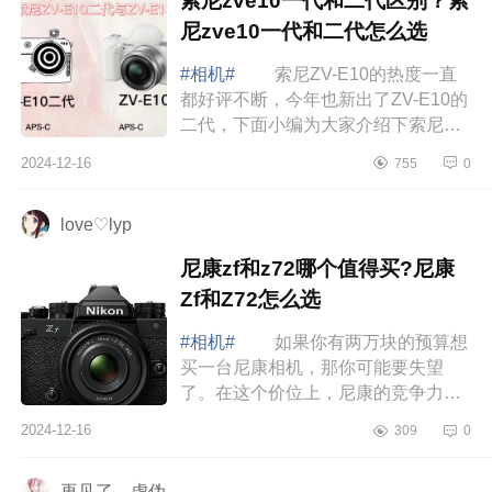
索尼zve10一代和二代区别？索
尼zve10一代和二代怎么选
#相机#
索尼ZV-E10的热度一直
都好评不断，今年也新出了ZV-E10的
二代，下面小编为大家介绍下索尼
zve10一代和二代区别？索尼zve10一
2024-12-16
755
0
代和二代怎么选 索尼zve10一代
和二代区别 ...
love♡lyp
尼康zf和z72哪个值得买?尼康
Zf和Z72怎么选
#相机#
如果你有两万块的预算想
买一台尼康相机，那你可能要失望
了。在这个价位上，尼康的竞争力并
不强。不过，别急，我还是有一些推
2024-12-16
309
0
荐的。下面小编为大家介绍下尼康zf
和z72哪个...
再见了，虚伪