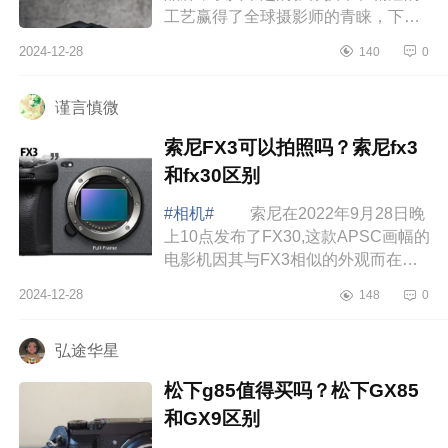
工艺赢得了全球摄影师的青睐，下面
小编为大家介绍下哈苏x2d值得买吗？
2024-12-28
140
0
哈苏镜头怎么选 哈苏x2d值得买
吗 ...
谨言慎微
索尼FX3可以拍照吗？索尼fx3
和fx30区别
#相机#
索尼在2022年9月28日晚
上10点发布了FX30,这款APSC画幅的
电影机因其与FX3相似的外观而在网
上引起了热议，下面小编为大家介绍
2024-12-28
148
0
下索尼FX3可以拍照吗？索尼fx3和
fx30区别 ...
弘途华星
松下g85值得买吗？松下GX85
和GX9区别