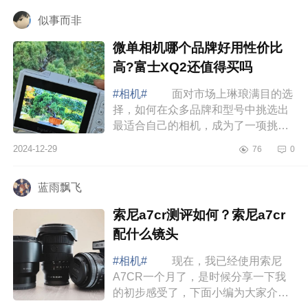
强大的...
似事而非
微单相机哪个品牌好用性价比
高?富士XQ2还值得买吗
#相机#
面对市场上琳琅满目的选
择，如何在众多品牌和型号中挑选出
最适合自己的相机，成为了一项挑
战，下面小编为大家介绍下微单相机
2024-12-29
76
0
哪个品牌好用性价比高?富士XQ2还值
得买吗 ...
蓝雨飘飞
索尼a7cr测评如何？索尼a7cr
配什么镜头
#相机#
现在，我已经使用索尼
A7CR一个月了，是时候分享一下我
的初步感受了，下面小编为大家介绍