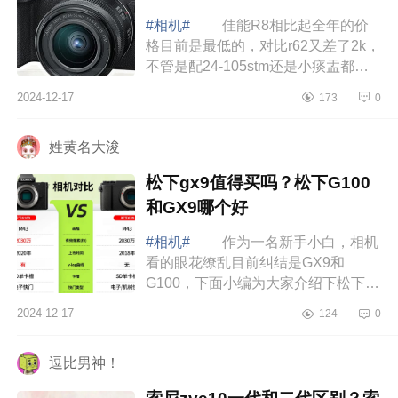
#相机#
佳能R8相比起全年的价
格目前是最低的，对比r62又差了2k，
不管是配24-105stm还是小痰盂都是
比单r62划算很多，下面小编为大家介
2024-12-17
173
0
绍下佳能R8值得买吗？佳能r8优缺
点 佳能...
姓黄名大浚
松下gx9值得买吗？松下G100
和GX9哪个好
#相机#
作为一名新手小白，相机
看的眼花缭乱目前纠结是GX9和
G100，下面小编为大家介绍下松下
gx9值得买吗？松下G100和GX9哪个
2024-12-17
124
0
好 松下gx9值得买吗 松下gx9
没想到还有这么多...
逗比男神！