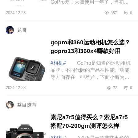
GoPro差！大疆使用一年了，当初买
的时候纠结了很久，最后因为两个原
2024-12-23
857
0
因退坑了，下面小编为大家介绍下大
疆和gopro谁...
龙哥
gopro和360运动相机怎么选？
gopro13和360x4哪款好用
#相机#
GoPro是知名的运动相机
品牌，不同代际的产品在性能、功能
等方面存在一些差异，下面小编为大
家介绍下gopro和360运动相机怎么
2024-12-23
72
0
选？gopro13和360x4哪款好用
gopro13和36...
益目瞭苒
索尼a7r5值得买么？索尼a7r5
搭配70-200gm测评怎么样
#相机#
A7R5是一款非常出色的