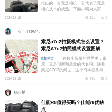
推出的一台无反相机，它代表了无反
相机技术的成熟。下面小编为大家介
绍下索尼a7m3是不是太老了？索尼
2024-12-18
101
0
a7m3和a7m4买哪个更合适 索尼
a7m3是不是太...
ゞ☆T=TOW.ㄣ
索尼a7c2拍摄模式怎么设置？
索尼A7c2拍照模式设置图解
#相机#
在数字影像的世界中，索
尼一直是创新和质量的代名词。随着
索尼A7C2的问世，这个日本巨头再次
证明了它在为摄影师提供强大而用户
2024-12-18
981
0
友好的工具方面的承诺，下面小编为
大家介...
杨少博
佳能R8值得买吗？佳能r8优缺
点