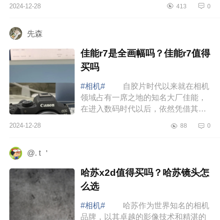
下索尼a7cr测评如何？索尼a7cr配什
2024-12-28
413
0
么镜头 索尼a7cr测评如何 索
尼A7CR的设...
先森
佳能r7是全画幅吗？佳能r7值得
买吗
#相机#
自胶片时代以来就在相机
领域占有一席之地的知名大厂佳能，
在进入数码时代以后，依然凭借其资
深的光学制造技术，搭配为数众多的
2024-12-28
88
0
原厂镜头群，在一波波竞争下不断维
持自身...
@. t ＇
哈苏x2d值得买吗？哈苏镜头怎
么选
#相机#
哈苏作为世界知名的相机
品牌，以其卓越的影像技术和精湛的