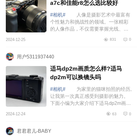
a7c和佳能r8怎么选比较好
#相机#
人像是摄影艺术中最富有
个性魅力和挑战性的领域。一张精彩
的人像作品，不仅需要掌握光线、构
图等专业技巧，更蕴含着摄影师对被
2024-12-25
831
0
摄者内在情感的独特诠释。而要拥有
出色的...
用户5311937440
适马dp2m画质怎么样?适马
dp2m可以换镜头吗
#相机#
为家里的猫咪拍照的经历,
让我第一次真正感受到摄影的魅力。
下面小编为大家介绍下适马dp2m画质
怎么样?适马dp2m可以换镜头吗
2024-12-24
63
0
适马dp2m画质怎么样 今天想跟你
们分享...
君君君儿-BABY