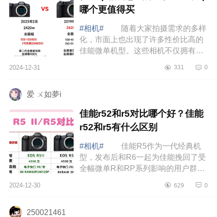
哪个更值得买
#相机#
随着大家拍摄需求的多样
化，市面上也出现了许多性价比高的
佳能微单机型。这些相机不仅拥有出
色的画质，操作也很简单，适合各种
2024-12-31
331
0
拍摄场景，是真正的“用得起”的好选
择。...
爱 ㄨ如夢i
佳能r52和r5对比哪个好？佳能
r52和r5有什么区别
#相机#
佳能R5作为一代经典机
型，发布后和R6一起为佳能挽回了受
全幅微单R和RP系列影响的用户群
体，上市之后全程热卖，成为了佳能
2024-12-30
629
0
无反机身的一代经典。下面小编为大
家介绍下佳能...
250021461