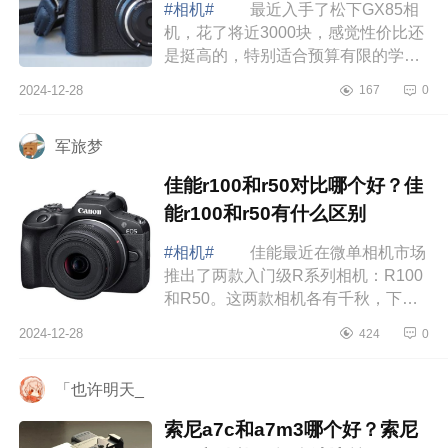
#相机#
最近入手了松下GX85相
机，花了将近3000块，感觉性价比还
是挺高的，特别适合预算有限的学生
党。其实一开始我就是被它的小巧便
2024-12-28
167
0
携吸引的，拿到手后发现真的超级
轻，几乎感...
军旅梦
佳能r100和r50对比哪个好？佳
能r100和r50有什么区别
#相机#
佳能最近在微单相机市场
推出了两款入门级R系列相机：R100
和R50。这两款相机各有千秋，下面
小编为大家介绍下佳能r100和r50对比
2024-12-28
424
0
哪个好？佳能r100和r50有什么区
别 佳能...
「也许明天_
索尼a7c和a7m3哪个好？索尼