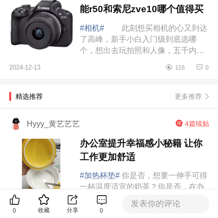
能r50和索尼zve10哪个值得买
#相机#
此刻想买相机的心又到达
了高峰，新手小白入门级到底选哪
个，想出去玩拍照和人像，五千内的
预算，锁定这两款，看了佳能R50镜
2024-12-13
116
0
头贵且少，索尼zve10又都说拍照像
手机直出，...
更多推荐
精选推荐
Hyyy_黄艺艺艺
4篇续贴
办公室提升幸福感小秘籍 让你
工作更加舒适
#加热杯垫#
你是否，想要一伸手可得
一杯温度适宜的奶茶？你是否，在办
公室忙了一会，刚冲的咖啡就凉了？
发表你的评论
你是否，开水壶烧完的水太烫，总是
收藏
分享
0
0
2020-08-25
3561
43