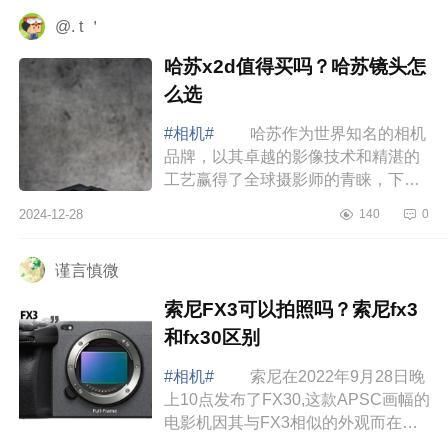
持自身...
@. t ＇
哈苏x2d值得买吗？哈苏镜头怎
么选
#相机#
哈苏作为世界知名的相机
品牌，以其卓越的影像技术和精湛的
工艺赢得了全球摄影师的青睐，下面
小编为大家介绍下哈苏x2d值得买吗？
2024-12-28
140
0
哈苏镜头怎么选 哈苏x2d值得买
吗 ...
谨言慎微
索尼FX3可以拍照吗？索尼fx3
和fx30区别
#相机#
索尼在2022年9月28日晚
上10点发布了FX30,这款APSC画幅的
电影机因其与FX3相似的外观而在网
上引起了热议，下面小编为大家介绍