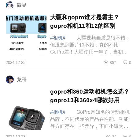
微界
大疆和gopro谁才是霸主？
gopro相机11和12的区别
#相机#
大疆视频画质是很不错，
但没想到照片也不赖，真的不比
GoPro差！大疆使用一年了，当初买
的时候纠结了很久，最后因为两个原
2024-12-23
857
0
因退坑了，下面小编为大家介绍下大
疆和gopro谁...
龙哥
gopro和360运动相机怎么选？
gopro13和360x4哪款好用
#相机#
GoPro是知名的运动相机
品牌，不同代际的产品在性能、功能
等方面存在一些差异，下面小编为大
家介绍下gopro和360运动相机怎么
2024-12-23
72
0