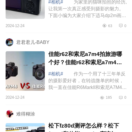
#相机#
为家里的猫咪拍照的经历,
让我第一次真正感受到摄影的魅力。
下面小编为大家介绍下适马dp2m画质
怎么样?适马dp2m可以换镜头吗
2024-12-24
63
0
适马dp2m画质怎么样 今天想跟你
们分享...
君君君儿-BABY
佳能r62和索尼a7m4拍旅游哪
个好？佳能r62和索尼a7m4画
质对比
#相机#
作为一个用了十三年单反
的摄影爱好者，在转战微单的时候，
我一直在佳能R6MarkII和索尼A7M4之
间纠结了两年多。终于有时间坐下来
2024-12-24
185
0
好好整理一下我的心路历程，希望能
给同样...
难得糊涂
松下fz80d测评怎么样？松下