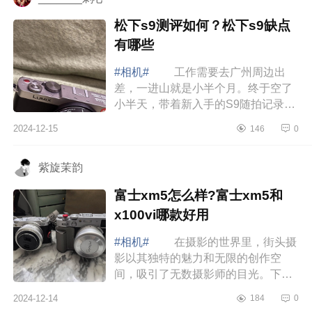
松下s9测评如何？松下s9缺点
有哪些
#相机#
工作需要去广州周边出
差，一进山就是小半个月。终于空了
小半天，带着新入手的S9随拍记录
下。下面小编为大家介绍下松下s9测
2024-12-15
146
0
评如何？松下s9缺点有哪些 松下
s9测评如何...
紫旋茉韵
富士xm5怎么样?富士xm5和
x100vi哪款好用
#相机#
在摄影的世界里，街头摄
影以其独特的魅力和无限的创作空
间，吸引了无数摄影师的目光。下面
小编为大家介绍下富士xm5怎么样?富
2024-12-14
184
0
士xm5和x100vi哪款好用 富士