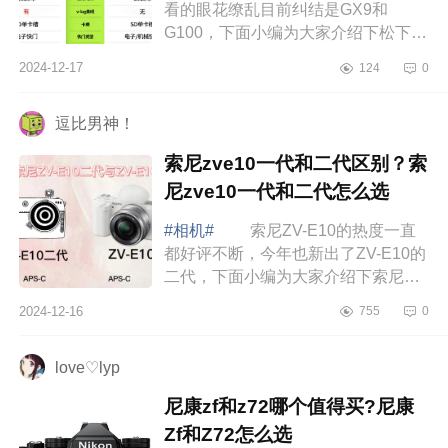
看的眼花缭乱目前纠结是GX9和
G100，下面小编为大家介绍下松下
gx9值得买吗？松下G100和GX9哪个
2024-12-17
124
0
好 松下gx9值得买吗 松下gx9
没想到还有这么多...
逗比男神！
索尼zve10一代和二代区别？索
尼zve10一代和二代怎么选
#相机#
索尼ZV-E10的热度一直
都好评不断，今年也新出了ZV-E10的
二代，下面小编为大家介绍下索尼
zve10一代和二代区别？索尼zve10一
2024-12-16
755
0
代和二代怎么选 索尼zve10一代
和二代区别 ...
love♡lyp
尼康zf和z72哪个值得买?尼康
Zf和Z72怎么选