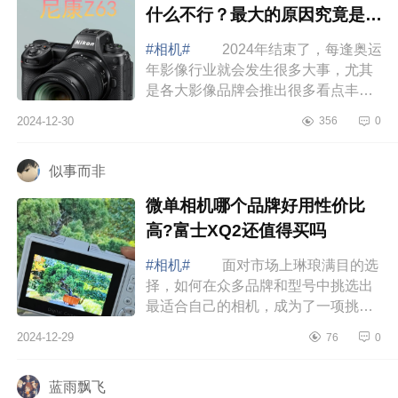
什么不行？最大的原因究竟是什
么
#相机#
2024年结束了，每逢奥运
年影像行业就会发生很多大事，尤其
是各大影像品牌会推出很多看点丰富
的新品。身为影像行业支柱品牌之一
2024-12-30
356
0
的尼康，在2024年也发布了多款非常
强大的...
似事而非
微单相机哪个品牌好用性价比
高?富士XQ2还值得买吗
#相机#
面对市场上琳琅满目的选
择，如何在众多品牌和型号中挑选出
最适合自己的相机，成为了一项挑
战，下面小编为大家介绍下微单相机
2024-12-29
76
0
哪个品牌好用性价比高?富士XQ2还值
得买吗 ...
蓝雨飘飞