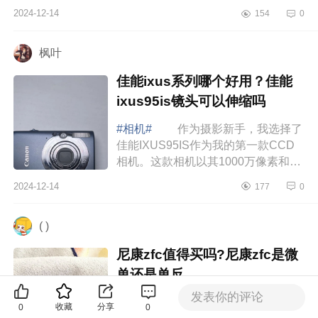
机的性价比真的无可挑剔，下面小编
2024-12-14
154
0
为大家介绍下佳能r100值得入手吗?佳
能r100是...
枫叶
佳能ixus系列哪个好用？佳能
ixus95is镜头可以伸缩吗
#相机#
作为摄影新手，我选择了
佳能IXUS95IS作为我的第一款CCD
相机。这款相机以其1000万像素和合
理的价格受到市场的青睐，下面小编
2024-12-14
177
0
为大家介绍下佳能ixus系列哪个好
用？佳能ixu...
( )
尼康zfc值得买吗?尼康zfc是微
单还是单反
发表你的评论
#相机#
进入了一个见什么就想拍
收藏
分享
0
0