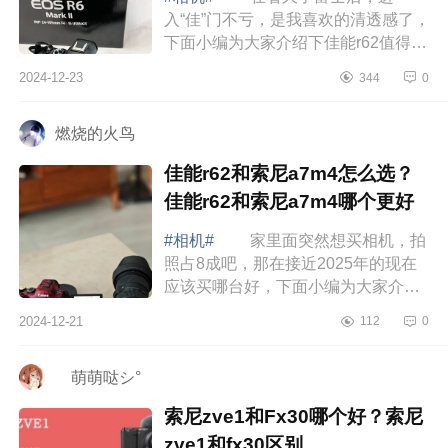
入“佳”门不亏，是我喜欢的清透感了，
下面小编为大家介绍下佳能r62值得买
吗？佳能r62优缺点有哪些 佳能
2024-12-23
344
0
r62值得买吗 佳能r62优缺点有哪
些 ...
燃烧的火鸟
佳能r62和索尼a7m4怎么选？
佳能r62和索尼a7m4哪个更好
#相机#
家里面突然想买相机，拍
照占8成吧，那在接近2025年的现在
应该买哪台好，下面小编为大家介绍
下佳能r62和索尼a7m4怎么选？佳能
2024-12-21
112
0
r62和索尼a7m4哪个更好 佳能r62
和索尼a7...
ゞ萌萌哒シ°
索尼zve1和Fx30哪个好？索尼
zve1和fx30区别