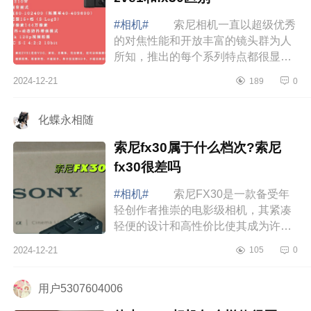
#相机#
索尼相机一直以超级优秀
的对焦性能和开放丰富的镜头群为人
所知，推出的每个系列特点都很显
明，下面小编为大家介绍下索尼zve1
2024-12-21
189
0
和Fx30哪个好？索尼zve1和fx30区
别 索尼...
化蝶永相随
索尼fx30属于什么档次?索尼
fx30很差吗
#相机#
索尼FX30是一款备受年
轻创作者推崇的电影级相机，其紧凑
轻便的设计和高性价比使其成为许多
新手和专业视频制作者的理想选择，
2024-12-21
105
0
下面小编为大家介绍下索尼fx30属于
什么档次...
用户5307604006