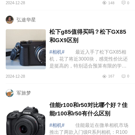
2024-12-28
148
0
下索尼FX3可以拍照吗？索尼fx3和
fx30区别 ...
弘途华星
松下g85值得买吗？松下GX85
和GX9区别
#相机#
最近入手了松下GX85相
机，花了将近3000块，感觉性价比还
是挺高的，特别适合预算有限的学生
党。其实一开始我就是被它的小巧便
2024-12-28
167
0
携吸引的，拿到手后发现真的超级
轻，几乎感...
军旅梦
佳能r100和r50对比哪个好？佳
能r100和r50有什么区别
#相机#
佳能最近在微单相机市场
推出了两款入门级R系列相机：R100