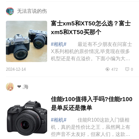
xm5怎么样 ...
无法言说的伤
富士xm5和XT50怎么选？富士
xm5和XT50买那个
#相机#
最近有不少朋友在问富士
X系列相机的原价情况,毕竟现在很多
机型还是有点溢价。下面小编为大家
介绍下富士xm5和XT50怎么选？富士
2024-12-14
472
0
xm5和XT50买那个 富士xm5和
XT50怎么选 ...
❤ .海
佳能r100值得入手吗?佳能r100
是单反还是微单
#相机#
佳能R100这款入门级相
机，真的是性价比之王，虽然网上有
些声音不太友好，但家人们，这款相