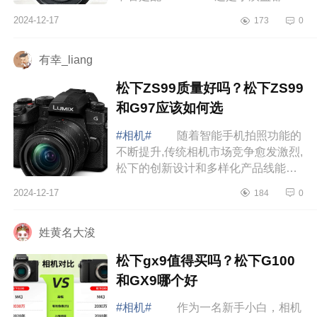
比单r62划算很多，下面小编为大家介
2024-12-17
173
0
绍下佳能R8值得买吗？佳能r8优缺
点 佳能...
有幸_liang
松下ZS99质量好吗？松下ZS99
和G97应该如何选
#相机#
随着智能手机拍照功能的
不断提升,传统相机市场竞争愈发激烈,
松下的创新设计和多样化产品线能否
赢得消费者的青睐,成为了值得关注的
2024-12-17
184
0
焦点，下面小编为大家介绍下松下
ZS99质...
姓黄名大浚
松下gx9值得买吗？松下G100
和GX9哪个好
#相机#
作为一名新手小白，相机