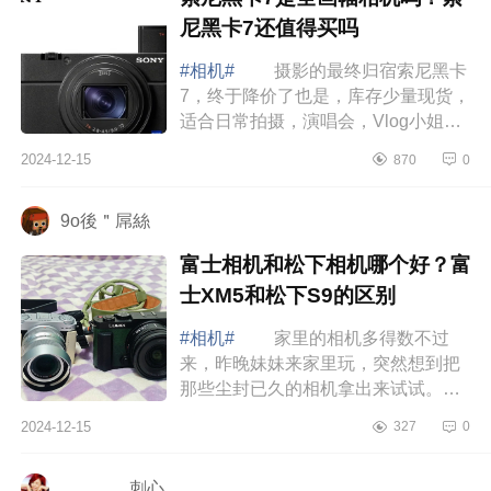
尼黑卡7还值得买吗
#相机#
摄影的最终归宿索尼黑卡
7，终于降价了也是，库存少量现货，
适合日常拍摄，演唱会，Vlog小姐
姐，下面小编为大家介绍下索尼黑卡7
2024-12-15
870
0
是全画幅相机吗？索尼黑卡7还值得买
吗 ...
9o後＂屌絲
富士相机和松下相机哪个好？富
士XM5和松下S9的区别
#相机#
家里的相机多得数不过
来，昨晚妹妹来家里玩，突然想到把
那些尘封已久的相机拿出来试试。下
面小编为大家介绍下富士相机和松下
2024-12-15
327
0
相机哪个好？富士XM5和松下S9的区
别 富士...
_______刺心