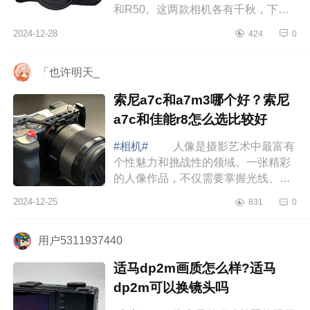
和R50。这两款相机各有千秋，下面
小编为大家介绍下佳能r100和r50对比
2024-12-28
424
0
哪个好？佳能r100和r50有什么区
别 佳能...
「也许明天_
索尼a7c和a7m3哪个好？索尼
a7c和佳能r8怎么选比较好
#相机#
人像是摄影艺术中最富有
个性魅力和挑战性的领域。一张精彩
的人像作品，不仅需要掌握光线、构
图等专业技巧，更蕴含着摄影师对被
2024-12-25
831
0
摄者内在情感的独特诠释。而要拥有
出色的...
用户5311937440
适马dp2m画质怎么样?适马
dp2m可以换镜头吗