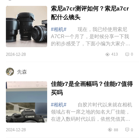
索尼a7cr测评如何？索尼a7cr
配什么镜头
#相机#
现在，我已经使用索尼
A7CR一个月了，是时候分享一下我
的初步感受了，下面小编为大家介绍
下索尼a7cr测评如何？索尼a7cr配什
2024-12-28
413
0
么镜头 索尼a7cr测评如何 索
尼A7CR的设...
先森
佳能r7是全画幅吗？佳能r7值得
买吗
#相机#
自胶片时代以来就在相机
领域占有一席之地的知名大厂佳能，
在进入数码时代以后，依然凭借其资
深的光学制造技术，搭配为数众多的
2024-12-28
88
0
原厂镜头群，在一波波竞争下不断维