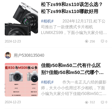
松下zs99和zs110该怎么选？
松下zs99和zs110哪款好用
#相机#
2024年12月17日,松下公
司推出了一款便携式卡片相机
LUMIXZS99，下面小编为大家介绍下
松下zs99和zs110该怎么选？松下
2024-12-23
256
0
zs99和zs110哪款好用 松下zs99
和zs110该怎么选？ ...
用户5308135040
佳能r50和m50二代有什么区
别?佳能r50和m50二代哪个值
得买
#相机#
作为一名正儿八经的摄影
师，大大小小也用过不少相机，下面
小编为大家介绍下佳能r50和m50二代
有什么区别?佳能r50和m50二代哪个
2024-12-23
312
0
值得买 佳能r50和m50二代有什么
区别 ...