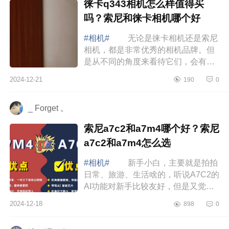
徕卡q343相机怎么样值得买
吗？索尼和徕卡相机哪个好
#相机#
无论是徕卡相机还是索尼
相机，都是非常优秀的相机品牌。但
是从不同的角度来看待它们，会有不
同的优缺点。下面小编为大家介绍下
2024-12-21
190
0
徕卡q343相机怎么样值得买吗？索尼
和徕卡...
_ Forget 。
索尼a7c2和a7m4哪个好？索尼
a7c2和a7m4怎么选
#相机#
新手小白，主要就是拍拍
日常、旅游、生活啥的，听说A7C2的
AI功能对新手比较友好，但是又觉得
M4看上去好专业好难选，下面小编为
2024-12-18
898
0
大家介绍下索尼a7c2和a7m4哪个
好？索尼a7...