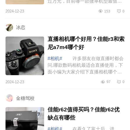
过万元，目前哪一款微单机型最值得
考虑，下面小编为大家介绍下索尼
2024-12-23
153
0
a6700值得买吗?索尼a6700和松下
s5m2哪个好 ...
冰恋
直播相机哪个好用？佳能r3和索
尼a7m4哪个好
#相机#
许多朋友在做直播时都会
问,哪款数码相机最适合直播使用，下
面小编为大家介绍下直播相机哪个好
用？佳能r3和索尼a7m4哪个好 直
2024-12-23
97
0
播相机哪个好用 佳能r3和索尼
a7m4哪个...
金穗驾校
佳能r62值得买吗？佳能r62优
缺点有哪些
#相机#
在看久了富士后，进