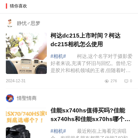
猜你喜欢
静忧♂思梦
柯达dc215上市时间？柯达
dc215相机怎么使用
#相机#
柯达,这个名字对于摄影爱
好者来说,充满了怀旧与回忆。曾经,它
是胶片和相机领域的王者,但随着时间
的推移,尤其是数字时代的到来,柯达逐
2024-12-31
276
0
渐走下了巅峰。下面小编为大家介
绍...
情聖情商
佳能sx740hs值得买吗?佳能
sx740hs和佳能sx70hs哪个更
适合演唱会
#相机#
最近刚在上海看完演唱