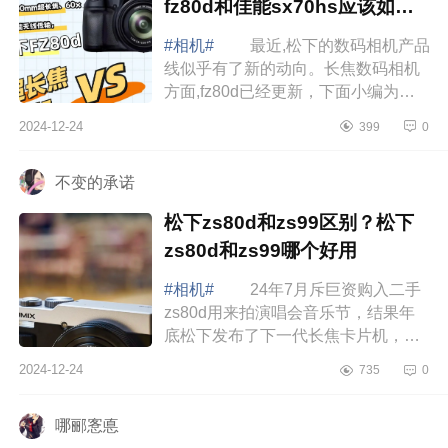
fz80d和佳能sx70hs应该如何
选
#相机#
最近,松下的数码相机产品
线似乎有了新的动向。长焦数码相机
方面,fz80d已经更新，下面小编为大
家介绍下松下fz80d测评怎么样？松下
2024-12-24
399
0
fz80d和佳能sx70hs应该如何选 松
下f...
不变的承诺
松下zs80d和zs99区别？松下
zs80d和zs99哪个好用
#相机#
24年7月斥巨资购入二手
zs80d用来拍演唱会音乐节，结果年
底松下发布了下一代长焦卡片机，以
下对两款机型的对比结论： 松下
2024-12-24
735
0
新发布的LumixDC-ZS99（在北美以
外地区称为...
哪郦愙悳