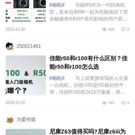
#相机#
佳能R5作为一代经典机
型，发布后和R6一起为佳能挽回了受
全幅微单R和RP系列影响的用户群
体，上市之后全程热卖，成为了佳能
2024-12-30
629
0
无反机身的一代经典。下面小编为大
家介绍下佳能...
250021461
佳能r50和r100有什么区别？佳
能r50和r100怎么选
#相机#
马上就要拥有我的人生第
一台相机，佳能r100是r50最好的平
替，佳能R100有2410万像素，用来
拍照片其实还是很香的，当个旅游家
2024-12-30
541
0
用拍照的小相机用方便小巧。下面小
编为大家介...
为爱停留
尼康Z63值得买吗?尼康z6iii为