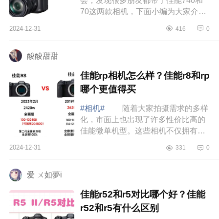
会，发现很多朋友都带了佳能740和
70这两款相机，下面小编为大家介绍
下佳能sx740hs值得买吗?佳能
2024-12-31
416
0
sx740hs和佳能sx70hs哪个更适合演
唱会 佳能sx74...
酸酸甜甜
佳能rp相机怎么样？佳能r8和rp
哪个更值得买
#相机#
随着大家拍摄需求的多样
化，市面上也出现了许多性价比高的
佳能微单机型。这些相机不仅拥有出
色的画质，操作也很简单，适合各种
2024-12-31
331
0
拍摄场景，是真正的“用得起”的好选
择。...
爱 ㄨ如夢i
佳能r52和r5对比哪个好？佳能
r52和r5有什么区别