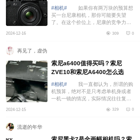
#相机#
如果你有两万块的预算想
买一台尼康相机，那你可能要失望
了。在这个价位上，尼康的竞争力并
不强。不过，别急，我还是有一些推
2024-12-16
309
0
荐的。下面小编为大家介绍下尼康zf
和z72哪个...
再见了，虚伪
索尼a6400值得买吗？索尼
ZVE10和索尼A6400怎么选
#相机#
我一直都认为，所谓的购
机预算，绝对不是只考虑单机身或者
一机一镜的情况，实际情况往往复杂
得多，一定要考虑到同时产生的配件
2024-12-15
329
0
费用，不然就会陷入无限制的花费
中，下面...
流逝的年华
索尼黑卡7是全画幅相机吗？索