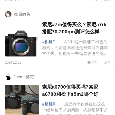
选？gopro13和360x4哪款好用
gopro13和36...
益目瞭苒
索尼a7r5值得买么？索尼a7r5
搭配70-200gm测评怎么样
#相机#
A7R5是一款非常出色的
相机，无论是画质还是对焦能力都非
常优秀。但也有一些需要改进的地
方，例如价格和续航表现。下面小编
2024-12-23
136
0
为大家介绍下索尼a7r5值得买么？索
尼a7r5搭配...
“pemr 莫忘”
索尼a6700值得买吗?索尼
a6700和松下s5m2哪个好
#相机#
最近有小伙伴提出这么一
个经常被问起的问题：机身预算不超