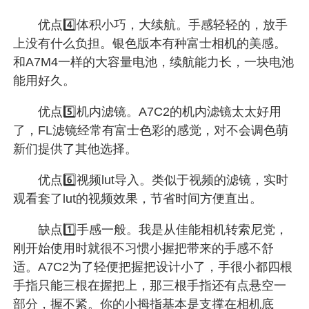
优点4️⃣体积小巧，大续航。手感轻轻的，放手
上没有什么负担。银色版本有种富士相机的美感。
和A7M4一样的大容量电池，续航能力长，一块电池
能用好久。
优点5️⃣机内滤镜。A7C2的机内滤镜太太好用
了，FL滤镜经常有富士色彩的感觉，对不会调色萌
新们提供了其他选择。
优点6️⃣视频lut导入。类似于视频的滤镜，实时
观看套了lut的视频效果，节省时间方便直出。
缺点1️⃣手感一般。我是从佳能相机转索尼党，
刚开始使用时就很不习惯小握把带来的手感不舒
适。A7C2为了轻便把握把设计小了，手很小都四根
手指只能三根在握把上，那三根手指还有点悬空一
部分，握不紧。你的小拇指基本是支撑在相机底