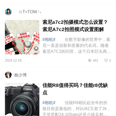
a7m3和a7m4买哪个更合适 索尼
a7m3是不是太...
ゞ☆T=TOW.ㄣ
索尼a7c2拍摄模式怎么设置？
索尼A7c2拍照模式设置图解
#相机#
在数字影像的世界中，索
尼一直是创新和质量的代名词。随着
索尼A7C2的问世，这个日本巨头再次
证明了它在为摄影师提供强大而用户
2024-12-18
981
0
友好的工具方面的承诺，下面小编为
大家介...
杨少博
佳能R8值得买吗？佳能r8优缺
点
#相机#
佳能R8相比起全年的价
格目前是最低的，对比r62又差了2k，
不管是配24-105stm还是小痰盂都是