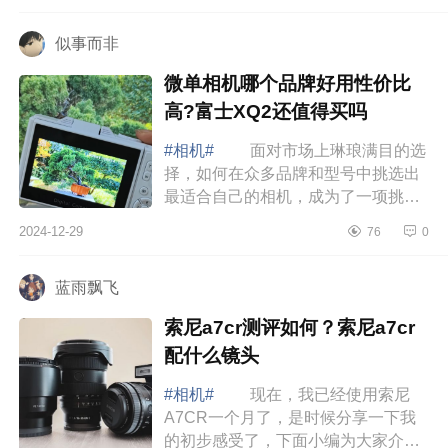
强大的...
似事而非
微单相机哪个品牌好用性价比
高?富士XQ2还值得买吗
#相机#
面对市场上琳琅满目的选
择，如何在众多品牌和型号中挑选出
最适合自己的相机，成为了一项挑
战，下面小编为大家介绍下微单相机
2024-12-29
76
0
哪个品牌好用性价比高?富士XQ2还值
得买吗 ...
蓝雨飘飞
索尼a7cr测评如何？索尼a7cr
配什么镜头
#相机#
现在，我已经使用索尼
A7CR一个月了，是时候分享一下我
的初步感受了，下面小编为大家介绍