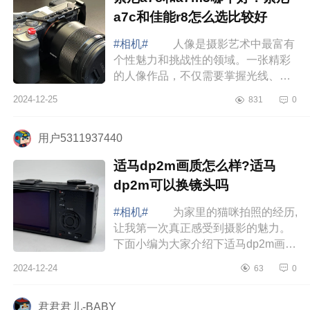
a7c和佳能r8怎么选比较好
#相机#
人像是摄影艺术中最富有
个性魅力和挑战性的领域。一张精彩
的人像作品，不仅需要掌握光线、构
图等专业技巧，更蕴含着摄影师对被
2024-12-25
831
0
摄者内在情感的独特诠释。而要拥有
出色的...
用户5311937440
适马dp2m画质怎么样?适马
dp2m可以换镜头吗
#相机#
为家里的猫咪拍照的经历,
让我第一次真正感受到摄影的魅力。
下面小编为大家介绍下适马dp2m画质
怎么样?适马dp2m可以换镜头吗
2024-12-24
63
0
适马dp2m画质怎么样 今天想跟你
们分享...
君君君儿-BABY