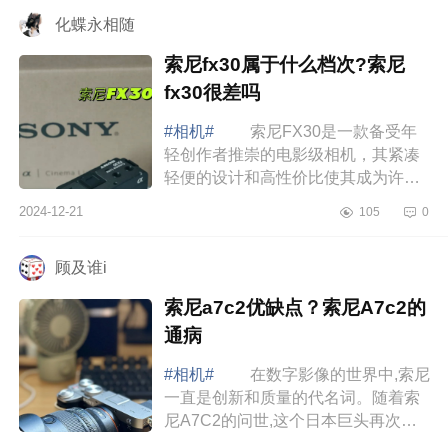
别 索尼...
化蝶永相随
索尼fx30属于什么档次?索尼
fx30很差吗
#相机#
索尼FX30是一款备受年
轻创作者推崇的电影级相机，其紧凑
轻便的设计和高性价比使其成为许多
新手和专业视频制作者的理想选择，
2024-12-21
105
0
下面小编为大家介绍下索尼fx30属于
什么档次...
顾及谁i
索尼a7c2优缺点？索尼A7c2的
通病
#相机#
在数字影像的世界中,索尼
一直是创新和质量的代名词。随着索
尼A7C2的问世,这个日本巨头再次证
明了它在为摄影师提供强大而用户友