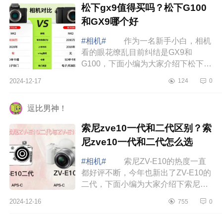
松下gx9值得买吗？松下G100
和GX9哪个好
#相机#
作为一名新手小白，相机
看的眼花缭乱目前纠结是GX9和
G100，下面小编为大家介绍下松下
gx9值得买吗？松下G100和GX9哪个
2024-12-17
124
0
好 松下gx9值得买吗 松下gx9
没想到还有这么多...
逗比男神！
索尼zve10一代和二代区别？索
尼zve10一代和二代怎么选
#相机#
索尼ZV-E10的热度一直
都好评不断，今年也新出了ZV-E10的
二代，下面小编为大家介绍下索尼
zve10一代和二代区别？索尼zve10一
2024-12-16
755
0
代和二代怎么选 索尼zve10一代
和二代区别 ...