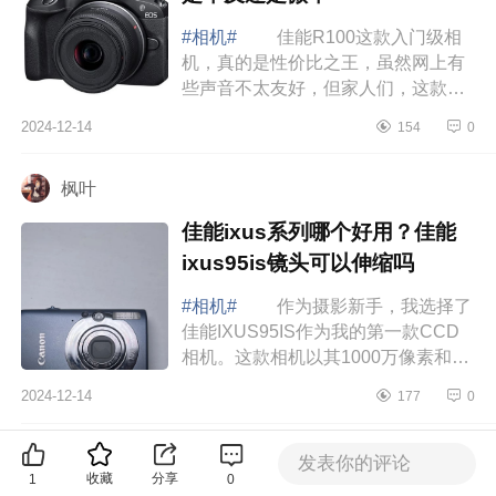
#相机#
佳能R100这款入门级相
机，真的是性价比之王，虽然网上有
些声音不太友好，但家人们，这款相
机的性价比真的无可挑剔，下面小编
2024-12-14
154
0
为大家介绍下佳能r100值得入手吗?佳
能r100是...
枫叶
佳能ixus系列哪个好用？佳能
ixus95is镜头可以伸缩吗
#相机#
作为摄影新手，我选择了
佳能IXUS95IS作为我的第一款CCD
相机。这款相机以其1000万像素和合
理的价格受到市场的青睐，下面小编
2024-12-14
177
0
为大家介绍下佳能ixus系列哪个好
用？佳能ixu...
( )
发表你的评论
收藏
分享
1
0