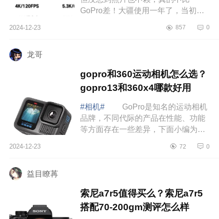
GoPro差！大疆使用一年了，当初买
的时候纠结了很久，最后因为两个原
2024-12-23
857
0
因退坑了，下面小编为大家介绍下大
疆和gopro谁...
龙哥
gopro和360运动相机怎么选？
gopro13和360x4哪款好用
#相机#
GoPro是知名的运动相机
品牌，不同代际的产品在性能、功能
等方面存在一些差异，下面小编为大
家介绍下gopro和360运动相机怎么
2024-12-23
72
0
选？gopro13和360x4哪款好用
gopro13和36...
益目瞭苒
索尼a7r5值得买么？索尼a7r5
搭配70-200gm测评怎么样