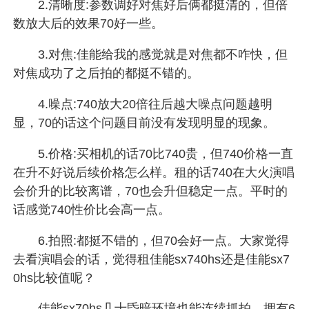
2.清晰度:参数调好对焦好后俩都挺清的，但倍
数放大后的效果70好一些。
3.对焦:佳能给我的感觉就是对焦都不咋快，但
对焦成功了之后拍的都挺不错的。
4.噪点:740放大20倍往后越大噪点问题越明
显，70的话这个问题目前没有发现明显的现象。
5.价格:买相机的话70比740贵，但740价格一直
在升不好说后续价格怎么样。租的话740在大火演唱
会价升的比较离谱，70也会升但稳定一点。平时的
话感觉740性价比会高一点。
6.拍照:都挺不错的，但70会好一点。大家觉得
去看演唱会的话，觉得租佳能sx740hs还是佳能sx7
0hs比较值呢？
佳能sx70hs几十昏暗环境也能连续抓拍，拥有6