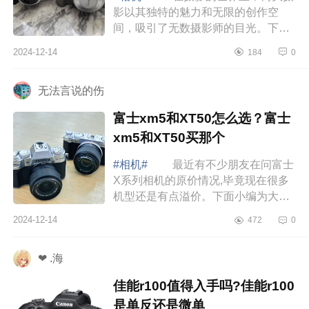
影以其独特的魅力和无限的创作空
间，吸引了无数摄影师的目光。下面
小编为大家介绍下富士xm5怎么样?富
2024-12-14
184
0
士xm5和x100vi哪款好用 富士
xm5怎么样 ...
无法言说的伤
富士xm5和XT50怎么选？富士
xm5和XT50买那个
#相机#
最近有不少朋友在问富士
X系列相机的原价情况,毕竟现在很多
机型还是有点溢价。下面小编为大家
介绍下富士xm5和XT50怎么选？富士
2024-12-14
472
0
xm5和XT50买那个 富士xm5和
XT50怎么选 ...
❤ .海
佳能r100值得入手吗?佳能r100
是单反还是微单