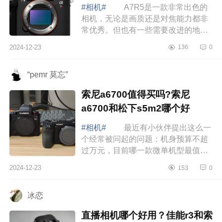
#相机#
A7R5是一款非常出色的
相机，无论是画质还是对焦能力都非
常优秀。但也有一些需要改进的地
方，例如价格和续航表现。下面小编
2024-12-23
136
0
为大家介绍下索尼a7r5值得买么？索
尼a7r5搭配...
“pemr 莫忘”
索尼a6700值得买吗?索尼
a6700和松下s5m2哪个好
#相机#
最近有小伙伴提出这么一
个经常被问起的问题：机身预算不超
过万元，目前哪一款微单机型最值得
考虑，下面小编为大家介绍下索尼
2024-12-23
153
0
a6700值得买吗?索尼a6700和松下
s5m2哪个好 ...
冰恋
直播相机哪个好用？佳能r3和索