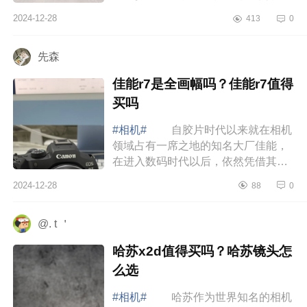
下索尼a7cr测评如何？索尼a7cr配什
2024-12-28
413
0
么镜头 索尼a7cr测评如何 索
尼A7CR的设...
先森
佳能r7是全画幅吗？佳能r7值得
买吗
#相机#
自胶片时代以来就在相机
领域占有一席之地的知名大厂佳能，
在进入数码时代以后，依然凭借其资
深的光学制造技术，搭配为数众多的
2024-12-28
88
0
原厂镜头群，在一波波竞争下不断维
持自身...
@. t ＇
哈苏x2d值得买吗？哈苏镜头怎
么选
#相机#
哈苏作为世界知名的相机