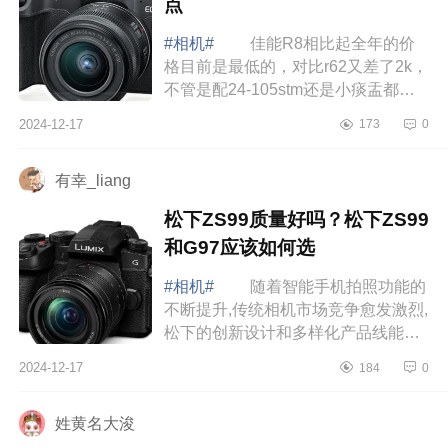
点
#相机#
佳能R8相比起全年的价
格目前是最低的，对比r62又差了2k，
不管是配24-105stm还是小痰盂都是
比单r62划算很多，下面小编为大家介
2024-12-17
173
0
绍下佳能R8值得买吗？佳能r8优缺
点 佳能...
有幸_liang
松下ZS99质量好吗？松下ZS99
和G97应该如何选
#相机#
随着智能手机拍照功能的
不断提升,传统相机市场竞争愈发激烈,
松下的创新设计和多样化产品线能否
赢得消费者的青睐,成为了值得关注的
2024-12-17
184
0
焦点，下面小编为大家介绍下松下
ZS99质...
姓黄名大浚