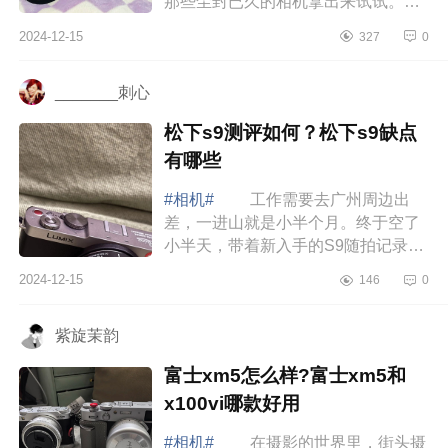
那些尘封已久的相机拿出来试试。下
面小编为大家介绍下富士相机和松下
2024-12-15
327
0
相机哪个好？富士XM5和松下S9的区
别 富士...
_______刺心
松下s9测评如何？松下s9缺点
有哪些
#相机#
工作需要去广州周边出
差，一进山就是小半个月。终于空了
小半天，带着新入手的S9随拍记录
下。下面小编为大家介绍下松下s9测
2024-12-15
146
0
评如何？松下s9缺点有哪些 松下
s9测评如何...
紫旋茉韵
富士xm5怎么样?富士xm5和
x100vi哪款好用
#相机#
在摄影的世界里，街头摄