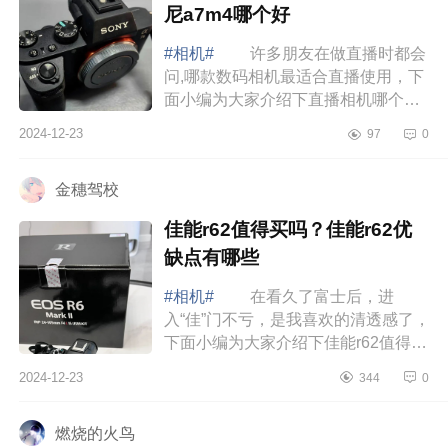
尼a7m4哪个好
#相机#
许多朋友在做直播时都会
问,哪款数码相机最适合直播使用，下
面小编为大家介绍下直播相机哪个好
用？佳能r3和索尼a7m4哪个好 直
2024-12-23
97
0
播相机哪个好用 佳能r3和索尼
a7m4哪个...
金穗驾校
佳能r62值得买吗？佳能r62优
缺点有哪些
#相机#
在看久了富士后，进
入“佳”门不亏，是我喜欢的清透感了，
下面小编为大家介绍下佳能r62值得买
吗？佳能r62优缺点有哪些 佳能
2024-12-23
344
0
r62值得买吗 佳能r62优缺点有哪
些 ...
燃烧的火鸟