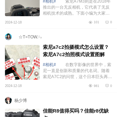
#相机#
索尼A7M3则是在2018年
推出的一台无反相机，它代表了无反
相机技术的成熟。下面小编为大家介
绍下索尼a7m3是不是太老了？索尼
2024-12-18
101
0
a7m3和a7m4买哪个更合适 索尼
a7m3是不是太...
ゞ☆T=TOW.ㄣ
索尼a7c2拍摄模式怎么设置？
索尼A7c2拍照模式设置图解
#相机#
在数字影像的世界中，索
尼一直是创新和质量的代名词。随着
索尼A7C2的问世，这个日本巨头再次
证明了它在为摄影师提供强大而用户
2024-12-18
981
0
友好的工具方面的承诺，下面小编为
大家介...
杨少博
佳能R8值得买吗？佳能r8优缺