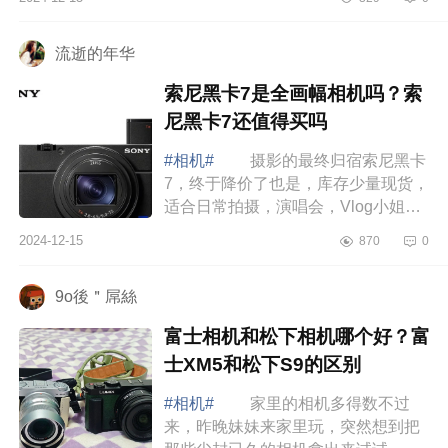
费用，不然就会陷入无限制的花费
中，下面...
流逝的年华
索尼黑卡7是全画幅相机吗？索
尼黑卡7还值得买吗
#相机#
摄影的最终归宿索尼黑卡
7，终于降价了也是，库存少量现货，
适合日常拍摄，演唱会，Vlog小姐
姐，下面小编为大家介绍下索尼黑卡7
2024-12-15
870
0
是全画幅相机吗？索尼黑卡7还值得买
吗 ...
9o後＂屌絲
富士相机和松下相机哪个好？富
士XM5和松下S9的区别
#相机#
家里的相机多得数不过
来，昨晚妹妹来家里玩，突然想到把