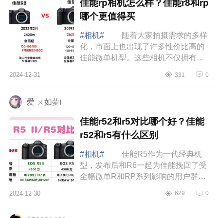
佳能rp相机怎么样？佳能r8和rp
哪个更值得买
#相机#
随着大家拍摄需求的多样
化，市面上也出现了许多性价比高的
佳能微单机型。这些相机不仅拥有出
色的画质，操作也很简单，适合各种
2024-12-31
331
0
拍摄场景，是真正的“用得起”的好选
择。...
爱 ㄨ如夢i
佳能r52和r5对比哪个好？佳能
r52和r5有什么区别
#相机#
佳能R5作为一代经典机
型，发布后和R6一起为佳能挽回了受
全幅微单R和RP系列影响的用户群
体，上市之后全程热卖，成为了佳能
2024-12-30
629
0
无反机身的一代经典。下面小编为大
家介绍下佳能...