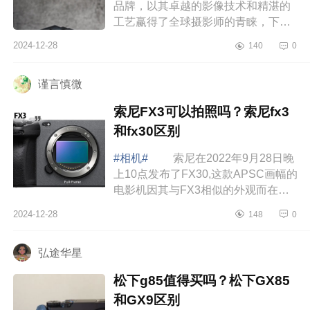
品牌，以其卓越的影像技术和精湛的
工艺赢得了全球摄影师的青睐，下面
小编为大家介绍下哈苏x2d值得买吗？
2024-12-28
140
0
哈苏镜头怎么选 哈苏x2d值得买
吗 ...
谨言慎微
索尼FX3可以拍照吗？索尼fx3
和fx30区别
#相机#
索尼在2022年9月28日晚
上10点发布了FX30,这款APSC画幅的
电影机因其与FX3相似的外观而在网
上引起了热议，下面小编为大家介绍
2024-12-28
148
0
下索尼FX3可以拍照吗？索尼fx3和
fx30区别 ...
弘途华星
松下g85值得买吗？松下GX85
和GX9区别