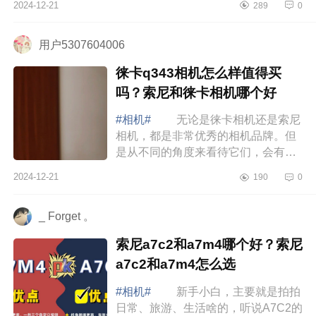
2024-12-21
289
0
好的工具方面的承诺。下面小编为大
家介绍...
用户5307604006
徕卡q343相机怎么样值得买
吗？索尼和徕卡相机哪个好
#相机#
无论是徕卡相机还是索尼
相机，都是非常优秀的相机品牌。但
是从不同的角度来看待它们，会有不
同的优缺点。下面小编为大家介绍下
2024-12-21
190
0
徕卡q343相机怎么样值得买吗？索尼
和徕卡...
_ Forget 。
索尼a7c2和a7m4哪个好？索尼
a7c2和a7m4怎么选
#相机#
新手小白，主要就是拍拍
日常、旅游、生活啥的，听说A7C2的