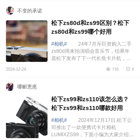
下f...
不变的承诺
松下zs80d和zs99区别？松下
zs80d和zs99哪个好用
#相机#
24年7月斥巨资购入二手
zs80d用来拍演唱会音乐节，结果年
底松下发布了下一代长焦卡片机，以
下对两款机型的对比结论： 松下
2024-12-24
735
0
新发布的LumixDC-ZS99（在北美以
外地区称为...
哪郦愙悳
松下zs99和zs110该怎么选？
松下zs99和zs110哪款好用
#相机#
2024年12月17日,松下公
司推出了一款便携式卡片相机
LUMIXZS99，下面小编为大家介绍下