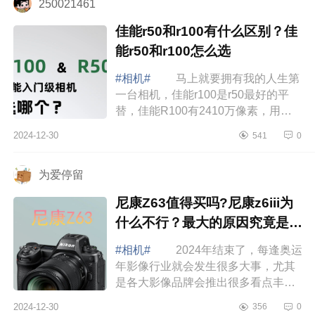
250021461
佳能r50和r100有什么区别？佳
能r50和r100怎么选
#相机#
马上就要拥有我的人生第
一台相机，佳能r100是r50最好的平
替，佳能R100有2410万像素，用来
拍照片其实还是很香的，当个旅游家
2024-12-30
541
0
用拍照的小相机用方便小巧。下面小
编为大家介...
为爱停留
尼康Z63值得买吗?尼康z6iii为
什么不行？最大的原因究竟是什
么
#相机#
2024年结束了，每逢奥运
年影像行业就会发生很多大事，尤其
是各大影像品牌会推出很多看点丰富
的新品。身为影像行业支柱品牌之一
2024-12-30
356
0
的尼康，在2024年也发布了多款非常