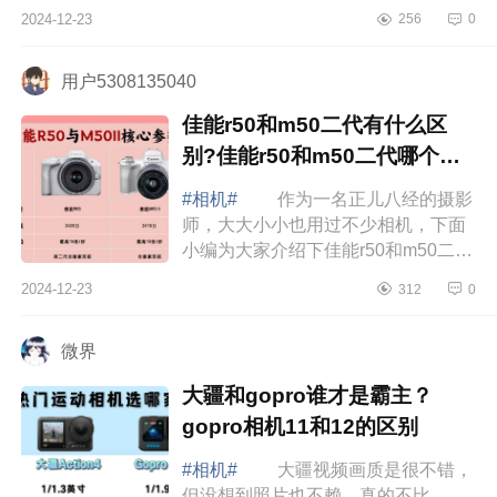
松下zs99和zs110该怎么选？松下
2024-12-23
256
0
zs99和zs110哪款好用 松下zs99
和zs110该怎么选？ ...
用户5308135040
佳能r50和m50二代有什么区
别?佳能r50和m50二代哪个值
得买
#相机#
作为一名正儿八经的摄影
师，大大小小也用过不少相机，下面
小编为大家介绍下佳能r50和m50二代
有什么区别?佳能r50和m50二代哪个
2024-12-23
312
0
值得买 佳能r50和m50二代有什么
区别 ...
微界
大疆和gopro谁才是霸主？
gopro相机11和12的区别
#相机#
大疆视频画质是很不错，
但没想到照片也不赖，真的不比