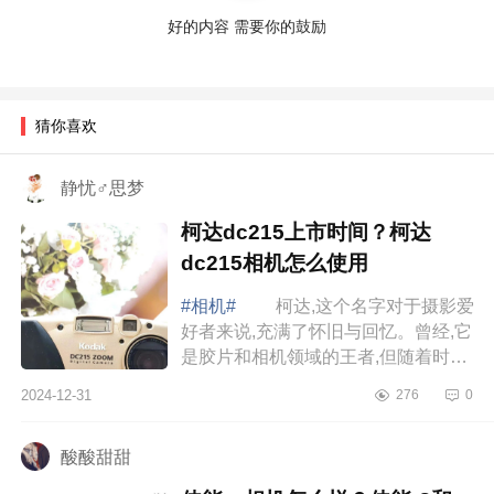
好的内容 需要你的鼓励
猜你喜欢
静忧♂思梦
柯达dc215上市时间？柯达
dc215相机怎么使用
#相机#
柯达,这个名字对于摄影爱
好者来说,充满了怀旧与回忆。曾经,它
是胶片和相机领域的王者,但随着时间
的推移,尤其是数字时代的到来,柯达逐
2024-12-31
276
0
渐走下了巅峰。下面小编为大家介
绍...
酸酸甜甜