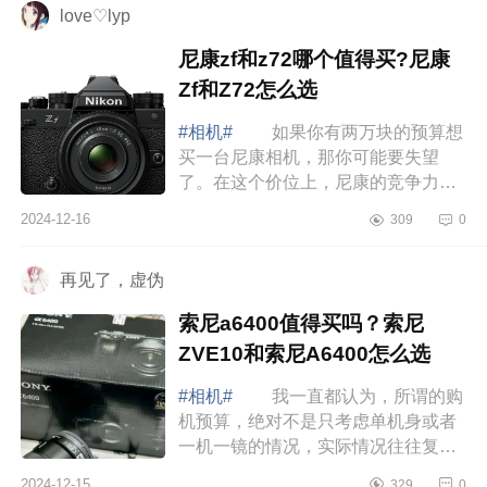
love♡lyp
尼康zf和z72哪个值得买?尼康
Zf和Z72怎么选
#相机#
如果你有两万块的预算想
买一台尼康相机，那你可能要失望
了。在这个价位上，尼康的竞争力并
不强。不过，别急，我还是有一些推
2024-12-16
309
0
荐的。下面小编为大家介绍下尼康zf
和z72哪个...
再见了，虚伪
索尼a6400值得买吗？索尼
ZVE10和索尼A6400怎么选
#相机#
我一直都认为，所谓的购
机预算，绝对不是只考虑单机身或者
一机一镜的情况，实际情况往往复杂
得多，一定要考虑到同时产生的配件
2024-12-15
329
0