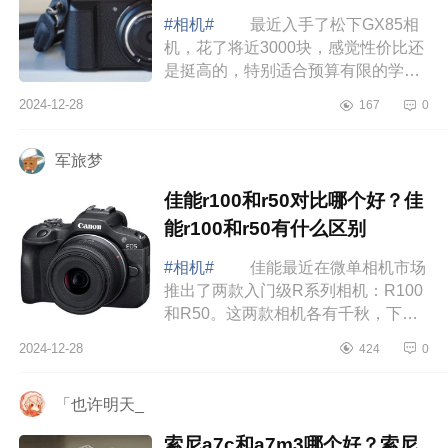
#相机#
最近入手了松下GX85相
机，花了将近3000块，感觉性价比还
是挺高的，特别适合预算有限的学生
党。其实一开始我就是被它的小巧便
2024-12-28
167
0
携吸引的，拿到手后发现真的超级
轻，几乎感...
军旅梦
佳能r100和r50对比哪个好？佳
能r100和r50有什么区别
#相机#
佳能最近在微单相机市场
推出了两款入门级R系列相机：R100
和R50。这两款相机各有千秋，下面
小编为大家介绍下佳能r100和r50对比
2024-12-28
424
0
哪个好？佳能r100和r50有什么区
别 佳能...
「也许明天_
索尼a7c和a7m3哪个好？索尼