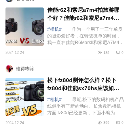
佳能r62和索尼a7m4拍旅游哪
个好？佳能r62和索尼a7m4画
质对比
#相机#
作为一个用了十三年单反
的摄影爱好者，在转战微单的时候，
我一直在佳能R6MarkII和索尼A7M4之
间纠结了两年多。终于有时间坐下来
2024-12-24
185
0
好好整理一下我的心路历程，希望能
给同样...
难得糊涂
松下fz80d测评怎么样？松下
fz80d和佳能sx70hs应该如何
选
#相机#
最近,松下的数码相机产品
线似乎有了新的动向。长焦数码相机
方面,fz80d已经更新，下面小编为大
家介绍下松下fz80d测评怎么样？松下
2024-12-24
399
0
fz80d和佳能sx70hs应该如何选 松