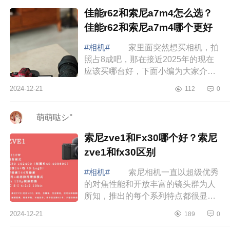
佳能r62和索尼a7m4怎么选？
佳能r62和索尼a7m4哪个更好
#相机#
家里面突然想买相机，拍
照占8成吧，那在接近2025年的现在
应该买哪台好，下面小编为大家介绍
下佳能r62和索尼a7m4怎么选？佳能
2024-12-21
112
0
r62和索尼a7m4哪个更好 佳能r62
和索尼a7...
ゞ萌萌哒シ°
索尼zve1和Fx30哪个好？索尼
zve1和fx30区别
#相机#
索尼相机一直以超级优秀
的对焦性能和开放丰富的镜头群为人
所知，推出的每个系列特点都很显
明，下面小编为大家介绍下索尼zve1
2024-12-21
189
0
和Fx30哪个好？索尼zve1和fx30区