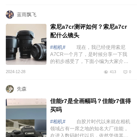
哪个品牌好用性价比高?富士XQ2还值
得买吗 ...
蓝雨飘飞
索尼a7cr测评如何？索尼a7cr
配什么镜头
#相机#
现在，我已经使用索尼
A7CR一个月了，是时候分享一下我
的初步感受了，下面小编为大家介绍
下索尼a7cr测评如何？索尼a7cr配什
2024-12-28
413
0
么镜头 索尼a7cr测评如何 索
尼A7CR的设...
先森
佳能r7是全画幅吗？佳能r7值得
买吗
#相机#
自胶片时代以来就在相机
领域占有一席之地的知名大厂佳能，
在进入数码时代以后，依然凭借其资