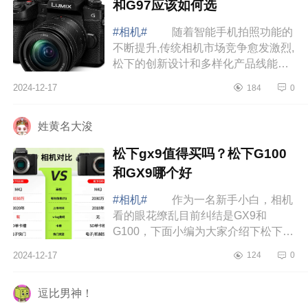
和G97应该如何选
#相机#
随着智能手机拍照功能的
不断提升,传统相机市场竞争愈发激烈,
松下的创新设计和多样化产品线能否
赢得消费者的青睐,成为了值得关注的
2024-12-17
184
0
焦点，下面小编为大家介绍下松下
ZS99质...
姓黄名大浚
松下gx9值得买吗？松下G100
和GX9哪个好
#相机#
作为一名新手小白，相机
看的眼花缭乱目前纠结是GX9和
G100，下面小编为大家介绍下松下
gx9值得买吗？松下G100和GX9哪个
2024-12-17
124
0
好 松下gx9值得买吗 松下gx9
没想到还有这么多...
逗比男神！