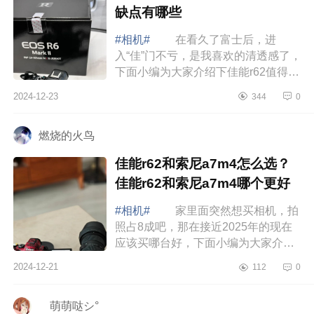
缺点有哪些
#相机#
在看久了富士后，进
入“佳”门不亏，是我喜欢的清透感了，
下面小编为大家介绍下佳能r62值得买
吗？佳能r62优缺点有哪些 佳能
2024-12-23
344
0
r62值得买吗 佳能r62优缺点有哪
些 ...
燃烧的火鸟
佳能r62和索尼a7m4怎么选？
佳能r62和索尼a7m4哪个更好
#相机#
家里面突然想买相机，拍
照占8成吧，那在接近2025年的现在
应该买哪台好，下面小编为大家介绍
下佳能r62和索尼a7m4怎么选？佳能
2024-12-21
112
0
r62和索尼a7m4哪个更好 佳能r62
和索尼a7...
ゞ萌萌哒シ°