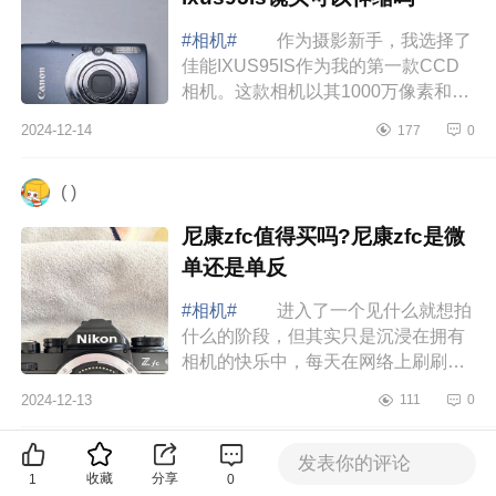
#相机#
作为摄影新手，我选择了
佳能IXUS95IS作为我的第一款CCD
相机。这款相机以其1000万像素和合
理的价格受到市场的青睐，下面小编
2024-12-14
177
0
为大家介绍下佳能ixus系列哪个好
用？佳能ixu...
( )
尼康zfc值得买吗?尼康zfc是微
单还是单反
#相机#
进入了一个见什么就想拍
什么的阶段，但其实只是沉浸在拥有
相机的快乐中，每天在网络上刷刷构
图教学就觉得自己什么都懂了。那时
2024-12-13
111
0
候认为只要拍的够多就一定可以驯服
好相机...
♣¤皇---M¤♣
发表你的评论
收藏
分享
1
0