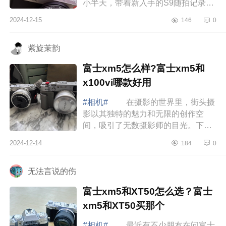
小半天，带着新入手的S9随拍记录
下。下面小编为大家介绍下松下s9测
2024-12-15
146
0
评如何？松下s9缺点有哪些 松下
s9测评如何...
紫旋茉韵
富士xm5怎么样?富士xm5和
x100vi哪款好用
#相机#
在摄影的世界里，街头摄
影以其独特的魅力和无限的创作空
间，吸引了无数摄影师的目光。下面
小编为大家介绍下富士xm5怎么样?富
2024-12-14
184
0
士xm5和x100vi哪款好用 富士
xm5怎么样 ...
无法言说的伤
富士xm5和XT50怎么选？富士
xm5和XT50买那个
#相机#
最近有不少朋友在问富士