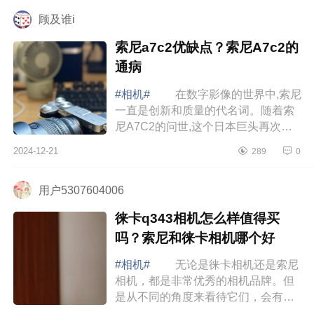
什么档次...
顾及谁i
索尼a7c2优缺点？索尼A7c2的
通病
#相机#
在数字影像的世界中,索尼
一直是创新和质量的代名词。随着索
尼A7C2的问世,这个日本巨头再次证
明了它在为摄影师提供强大而用户友
2024-12-21
289
0
好的工具方面的承诺。下面小编为大
家介绍...
用户5307604006
徕卡q343相机怎么样值得买
吗？索尼和徕卡相机哪个好
#相机#
无论是徕卡相机还是索尼
相机，都是非常优秀的相机品牌。但
是从不同的角度来看待它们，会有不
同的优缺点。下面小编为大家介绍下