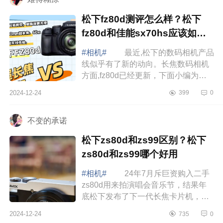
松下fz80d测评怎么样？松下
fz80d和佳能sx70hs应该如何
选
#相机#
最近,松下的数码相机产品
线似乎有了新的动向。长焦数码相机
方面,fz80d已经更新，下面小编为大
家介绍下松下fz80d测评怎么样？松下
2024-12-24
399
0
fz80d和佳能sx70hs应该如何选 松
下f...
不变的承诺
松下zs80d和zs99区别？松下
zs80d和zs99哪个好用
#相机#
24年7月斥巨资购入二手
zs80d用来拍演唱会音乐节，结果年
底松下发布了下一代长焦卡片机，以
下对两款机型的对比结论： 松下
2024-12-24
735
0
新发布的LumixDC-ZS99（在北美以