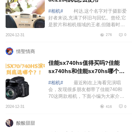
#相机#
柯达,这个名字对于摄影爱
好者来说,充满了怀旧与回忆。曾经,它
是胶片和相机领域的王者,但随着时间
的推移,尤其是数字时代的到来,柯达逐
2024-12-31
276
0
渐走下了巅峰。下面小编为大家介
绍...
情聖情商
佳能sx740hs值得买吗?佳能
sx740hs和佳能sx70hs哪个更
适合演唱会
#相机#
最近刚在上海看完演唱
会，发现很多朋友都带了佳能740和
70这两款相机，下面小编为大家介绍
下佳能sx740hs值得买吗?佳能
2024-12-31
416
0
sx740hs和佳能sx70hs哪个更适合演
唱会 佳能sx74...
酸酸甜甜