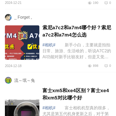
2024-12-21
190
0
徕卡q343相机怎么样值得买吗？索尼
和徕卡...
_ Forget 。
索尼a7c2和a7m4哪个好？索尼
a7c2和a7m4怎么选
#相机#
新手小白，主要就是拍拍
日常、旅游、生活啥的，听说A7C2的
AI功能对新手比较友好，但是又觉得
M4看上去好专业好难选，下面小编为
2024-12-18
898
0
大家介绍下索尼a7c2和a7m4哪个
好？索尼a7...
流～氓～兔
富士xm5和xe4区别？富士xe4
和xm5对比哪个好
#相机#
富士相机机型真的很多，
尤其是第五代机身更新之后，对于第