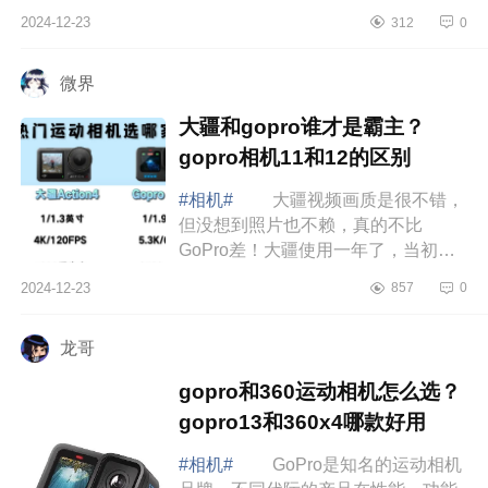
有什么区别?佳能r50和m50二代哪个
2024-12-23
312
0
值得买 佳能r50和m50二代有什么
区别 ...
微界
大疆和gopro谁才是霸主？
gopro相机11和12的区别
#相机#
大疆视频画质是很不错，
但没想到照片也不赖，真的不比
GoPro差！大疆使用一年了，当初买
的时候纠结了很久，最后因为两个原
2024-12-23
857
0
因退坑了，下面小编为大家介绍下大
疆和gopro谁...
龙哥
gopro和360运动相机怎么选？
gopro13和360x4哪款好用
#相机#
GoPro是知名的运动相机