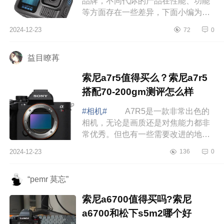
品牌，不同代际的产品在性能、功能
等方面存在一些差异，下面小编为大
家介绍下gopro和360运动相机怎么
2024-12-23
72
0
选？gopro13和360x4哪款好用
gopro13和36...
益目瞭苒
索尼a7r5值得买么？索尼a7r5
搭配70-200gm测评怎么样
#相机#
A7R5是一款非常出色的
相机，无论是画质还是对焦能力都非
常优秀。但也有一些需要改进的地
方，例如价格和续航表现。下面小编
2024-12-23
136
0
为大家介绍下索尼a7r5值得买么？索
尼a7r5搭配...
“pemr 莫忘”
索尼a6700值得买吗?索尼
a6700和松下s5m2哪个好