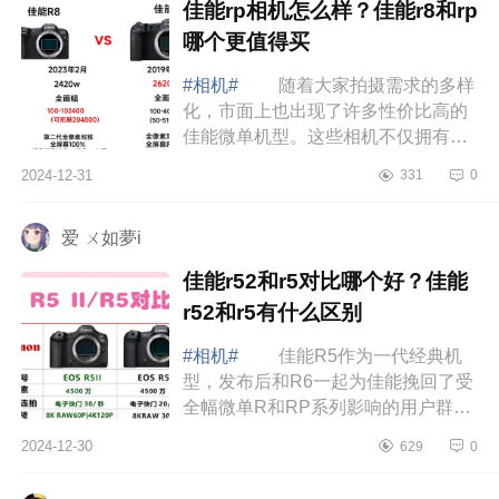
佳能rp相机怎么样？佳能r8和rp
哪个更值得买
#相机#
随着大家拍摄需求的多样
化，市面上也出现了许多性价比高的
佳能微单机型。这些相机不仅拥有出
色的画质，操作也很简单，适合各种
2024-12-31
331
0
拍摄场景，是真正的“用得起”的好选
择。...
爱 ㄨ如夢i
佳能r52和r5对比哪个好？佳能
r52和r5有什么区别
#相机#
佳能R5作为一代经典机
型，发布后和R6一起为佳能挽回了受
全幅微单R和RP系列影响的用户群
体，上市之后全程热卖，成为了佳能
2024-12-30
629
0
无反机身的一代经典。下面小编为大
家介绍下佳能...