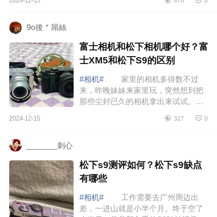
2024-12-15
870
0
是全画幅相机吗？索尼黑卡7还值得买
吗 ...
9o後＂屌絲
富士相机和松下相机哪个好？富
士XM5和松下S9的区别
#相机#
家里的相机多得数不过
来，昨晚妹妹来家里玩，突然想到把
那些尘封已久的相机拿出来试试。下
面小编为大家介绍下富士相机和松下
2024-12-15
327
0
相机哪个好？富士XM5和松下S9的区
别 富士...
_______刺心
松下s9测评如何？松下s9缺点
有哪些
#相机#
工作需要去广州周边出
差，一进山就是小半个月。终于空了