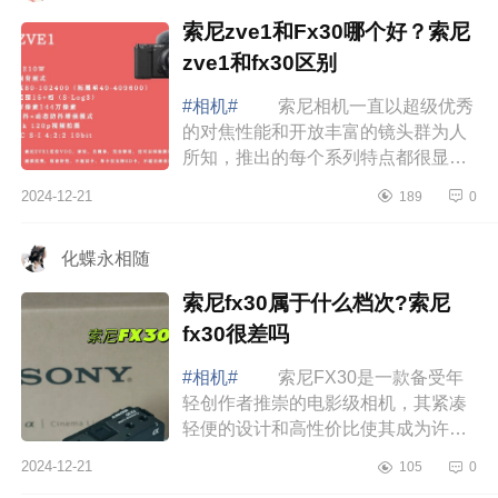
索尼zve1和Fx30哪个好？索尼
zve1和fx30区别
#相机#
索尼相机一直以超级优秀
的对焦性能和开放丰富的镜头群为人
所知，推出的每个系列特点都很显
明，下面小编为大家介绍下索尼zve1
2024-12-21
189
0
和Fx30哪个好？索尼zve1和fx30区
别 索尼...
化蝶永相随
索尼fx30属于什么档次?索尼
fx30很差吗
#相机#
索尼FX30是一款备受年
轻创作者推崇的电影级相机，其紧凑
轻便的设计和高性价比使其成为许多
新手和专业视频制作者的理想选择，
2024-12-21
105
0
下面小编为大家介绍下索尼fx30属于