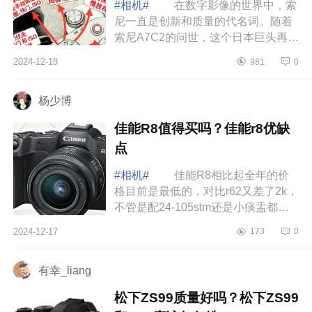
#相机#
在数字影像的世界中，索
尼一直是创新和质量的代名词。随着
索尼A7C2的问世，这个日本巨头再次
证明了它在为摄影师提供强大而用户
2024-12-18
981
0
友好的工具方面的承诺，下面小编为
大家介...
杨少博
佳能R8值得买吗？佳能r8优缺
点
#相机#
佳能R8相比起全年的价
格目前是最低的，对比r62又差了2k，
不管是配24-105stm还是小痰盂都是
比单r62划算很多，下面小编为大家介
2024-12-17
173
0
绍下佳能R8值得买吗？佳能r8优缺
点 佳能...
有幸_liang
松下ZS99质量好吗？松下ZS99