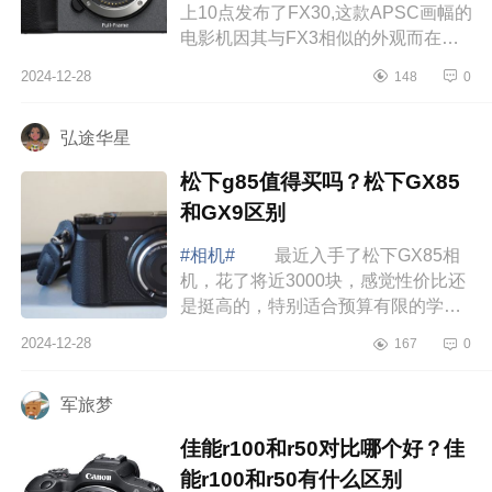
上10点发布了FX30,这款APSC画幅的
电影机因其与FX3相似的外观而在网
上引起了热议，下面小编为大家介绍
2024-12-28
148
0
下索尼FX3可以拍照吗？索尼fx3和
fx30区别 ...
弘途华星
松下g85值得买吗？松下GX85
和GX9区别
#相机#
最近入手了松下GX85相
机，花了将近3000块，感觉性价比还
是挺高的，特别适合预算有限的学生
党。其实一开始我就是被它的小巧便
2024-12-28
167
0
携吸引的，拿到手后发现真的超级
轻，几乎感...
军旅梦
佳能r100和r50对比哪个好？佳
能r100和r50有什么区别