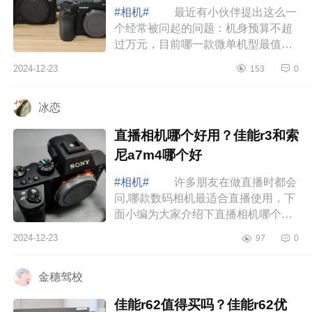
#相机#
最近有小伙伴提出这么一
个经常被问起的问题：机身预算不超
过万元，目前哪一款微单机型最值得
考虑，下面小编为大家介绍下索尼
2024-12-23
153
0
a6700值得买吗?索尼a6700和松下
s5m2哪个好 ...
冰恋
直播相机哪个好用？佳能r3和索
尼a7m4哪个好
#相机#
许多朋友在做直播时都会
问,哪款数码相机最适合直播使用，下
面小编为大家介绍下直播相机哪个好
用？佳能r3和索尼a7m4哪个好 直
2024-12-23
97
0
播相机哪个好用 佳能r3和索尼
a7m4哪个...
金穗驾校
佳能r62值得买吗？佳能r62优