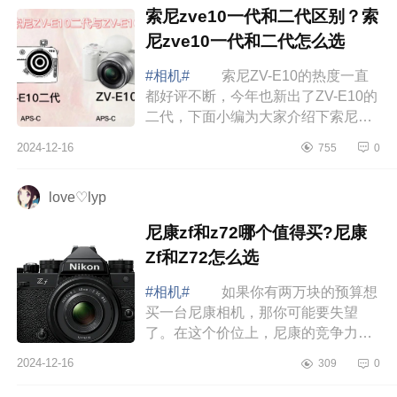
索尼zve10一代和二代区别？索
尼zve10一代和二代怎么选
#相机#
索尼ZV-E10的热度一直
都好评不断，今年也新出了ZV-E10的
二代，下面小编为大家介绍下索尼
zve10一代和二代区别？索尼zve10一
2024-12-16
755
0
代和二代怎么选 索尼zve10一代
和二代区别 ...
love♡lyp
尼康zf和z72哪个值得买?尼康
Zf和Z72怎么选
#相机#
如果你有两万块的预算想
买一台尼康相机，那你可能要失望
了。在这个价位上，尼康的竞争力并
不强。不过，别急，我还是有一些推
2024-12-16
309
0
荐的。下面小编为大家介绍下尼康zf
和z72哪个...