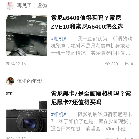
再见了，虚伪
索尼a6400值得买吗？索尼
ZVE10和索尼A6400怎么选
#相机#
我一直都认为，所谓的购
机预算，绝对不是只考虑单机身或者
一机一镜的情况，实际情况往往复杂
得多，一定要考虑到同时产生的配件
2024-12-15
329
0
费用，不然就会陷入无限制的花费
中，下面...
流逝的年华
索尼黑卡7是全画幅相机吗？索
尼黑卡7还值得买吗
#相机#
摄影的最终归宿索尼黑卡
7，终于降价了也是，库存少量现货，
适合日常拍摄，演唱会，Vlog小姐
姐，下面小编为大家介绍下索尼黑卡7