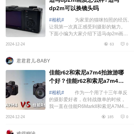
dp2m可以换镜头吗
#相机#
为家里的猫咪拍照的经历,
让我第一次真正感受到摄影的魅力。
下面小编为大家介绍下适马dp2m画质
怎么样?适马dp2m可以换镜头吗
2024-12-24
63
0
适马dp2m画质怎么样 今天想跟你
们分享...
君君君儿-BABY
佳能r62和索尼a7m4拍旅游哪
个好？佳能r62和索尼a7m4画
质对比
#相机#
作为一个用了十三年单反
的摄影爱好者，在转战微单的时候，
我一直在佳能R6MarkII和索尼A7M4之
间纠结了两年多。终于有时间坐下来
2024-12-24
185
0
好好整理一下我的心路历程，希望能
给同样...
难得糊涂