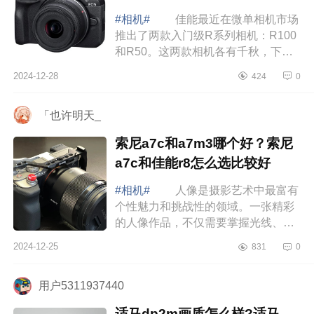
#相机#
佳能最近在微单相机市场
推出了两款入门级R系列相机：R100
和R50。这两款相机各有千秋，下面
小编为大家介绍下佳能r100和r50对比
2024-12-28
424
0
哪个好？佳能r100和r50有什么区
别 佳能...
「也许明天_
索尼a7c和a7m3哪个好？索尼
a7c和佳能r8怎么选比较好
#相机#
人像是摄影艺术中最富有
个性魅力和挑战性的领域。一张精彩
的人像作品，不仅需要掌握光线、构
图等专业技巧，更蕴含着摄影师对被
2024-12-25
831
0
摄者内在情感的独特诠释。而要拥有
出色的...
用户5311937440
适马dp2m画质怎么样?适马