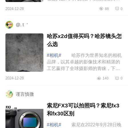
深的光学制造技术，搭配为数众多的
2024-12-28
88
0
原厂镜头群，在一波波竞争下不断维
持自身...
@. t ＇
哈苏x2d值得买吗？哈苏镜头怎
么选
#相机#
哈苏作为世界知名的相机
品牌，以其卓越的影像技术和精湛的
工艺赢得了全球摄影师的青睐，下面
小编为大家介绍下哈苏x2d值得买吗？
2024-12-28
140
0
哈苏镜头怎么选 哈苏x2d值得买
吗 ...
谨言慎微
索尼FX3可以拍照吗？索尼fx3
和fx30区别
#相机#
索尼在2022年9月28日晚