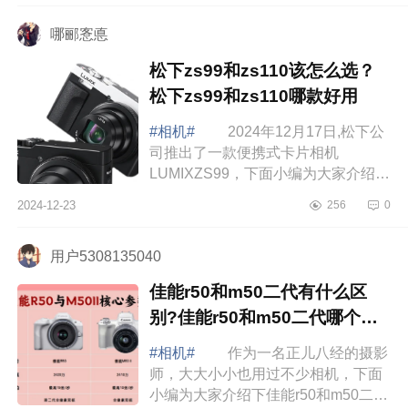
外地区称为...
哪郦愙悳
松下zs99和zs110该怎么选？
松下zs99和zs110哪款好用
#相机#
2024年12月17日,松下公
司推出了一款便携式卡片相机
LUMIXZS99，下面小编为大家介绍下
松下zs99和zs110该怎么选？松下
2024-12-23
256
0
zs99和zs110哪款好用 松下zs99
和zs110该怎么选？ ...
用户5308135040
佳能r50和m50二代有什么区
别?佳能r50和m50二代哪个值
得买
#相机#
作为一名正儿八经的摄影
师，大大小小也用过不少相机，下面
小编为大家介绍下佳能r50和m50二代