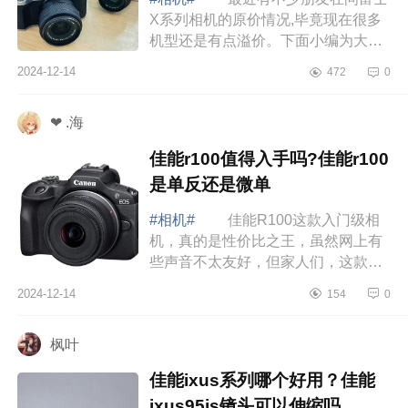
X系列相机的原价情况,毕竟现在很多
机型还是有点溢价。下面小编为大家
介绍下富士xm5和XT50怎么选？富士
2024-12-14
472
0
xm5和XT50买那个 富士xm5和
XT50怎么选 ...
❤ .海
佳能r100值得入手吗?佳能r100
是单反还是微单
#相机#
佳能R100这款入门级相
机，真的是性价比之王，虽然网上有
些声音不太友好，但家人们，这款相
机的性价比真的无可挑剔，下面小编
2024-12-14
154
0
为大家介绍下佳能r100值得入手吗?佳
能r100是...
枫叶
佳能ixus系列哪个好用？佳能
ixus95is镜头可以伸缩吗