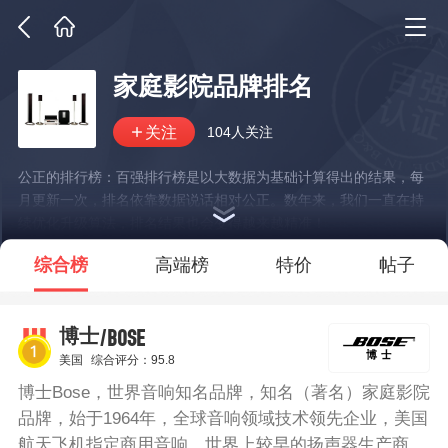
家庭影院品牌排名
104人关注
公正的排行榜：百强排行榜是以大数据为基础计算得出的结果，每
月更新一次，排名依靠数据说话相对公正。数年来，我们一直在持
续优化升级算法，排名结果也会变得越来越精准！
*说明：仅展示部分数据
综合榜
高端榜
特价
帖子
/BOSE
博士
美国
综合评分：95.8
博士Bose，世界音响知名品牌，知名（著名）家庭影院
品牌，始于1964年，全球音响领域技术领先企业，美国
航天飞机指定商用音响，世界上较早的扬声器生产商之