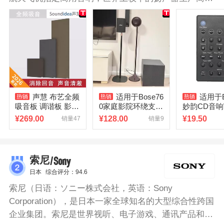
一，全球音响企业中销量较大的扬声器制造公司之一。
声慧 布艺全频
适用于Bose76
适用于
吸音板 调谐板 影音
0家庭影院环绕支架
妙韵CD音响
室录音棚琴房家庭
780音箱架子DM3S
遥控器1-4代
¥
269.00
¥
128.00
¥
19.50
销量47
销量9
影院博士
E落地支架DM2SE
C7 AWRC
影院
/Sony
索尼
日本
综合评分：94.6
索尼（日语：ソニー株式会社，英语：Sony
Corporation），是日本一家全球知名的大型综合性跨国
企业集团。索尼是世界视听、电子游戏、通讯产品和信