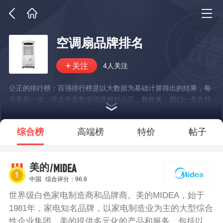
空调扇品牌排名
4人关注
公正的排行榜：百强排行榜是以大数据为基础计算得出的结果，每
月更新一次，排名依靠数据说话相对公正。数年来，我们一直在持
续优化升级算法，排名结果也会变得越来越精准！
*说明：仅展示部分数据
综合榜
高端榜
特价
帖子
/MIDEA
美的
中国
综合评分：96.8
世界级白色家电制造商和品牌商。美的MIDEA，始于
1981年，家电知名品牌，以家电制造业为主的大型综合
性企业集团。美的提供多元化的产品和服务，包括以厨