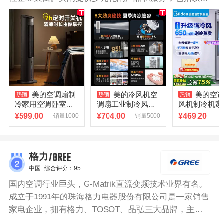
房家电、冰箱、洗衣机、及各类小家电的消费电器业
务、以家用空调、中央空调、供暖及通风系统的暖通空
调业务。美的空调扇可快速制热制冷，舒适温度不等
待。滤网采用高密度银离子滤网，抗菌率达99%，有效
阻挡毛发、棉絮等污尘进入空调内部。内置第三代自清
洁技术，烘干后蒸发器洁净如新，吹出健康清新风。机
身小巧，智能联动，随心响应更便捷。
美的空调扇制
美的冷风机空
美的空
冷家用空调卧室小
调扇工业制冷风扇
风机制冷机
型家用音轻冷风机
家用商用冷气扇工
气水冷小风
¥
599.00
¥
704.00
¥
469.20
销量1000
销量5000
宿舍移动水冷空调
厂车间商铺水空调
电风扇202
/GREE
格力
中国
综合评分：95
国内空调行业巨头，G-Matrik直流变频技术业界有名。
成立于1991年的珠海格力电器股份有限公司是一家销售
家电企业，拥有格力、TOSOT、晶弘三大品牌，主营