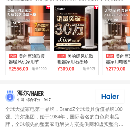
房家电、冰箱、洗衣机、及各类小家电的消费电器业
务、以家用空调、中央空调、供暖及通风系统的暖通空
调业务。美的电暖器功率大加热快，全屋速热升温，持
久聚热暖透全身。内置优质恒温导热油，升温迅速，断
电后可持续供暖，节能省电。搭配3档加热设计，适配
不同房间大小，每度电都用得恰到好处。
美的巨浪取暖
美的暖风机取
美的巨
器暖风机家用节能
暖器家用石墨烯电
器家用电暖
浴室大面积电暖气
暖气炉节能小太阳2
屋大面积取
¥
2556.00
¥
309.00
¥
2779.00
销量2000
销量9万
片2025新款烤火炉
026新款神器冬季
加热取暖神
/HAIER
海尔
中国
综合评分：94.7
全球大型家电第一品牌，BrandZ全球最具价值品牌100
强。海尔集团，始于1984年，国际著名的白色家电品
牌，全球领先的整套家电解决方案提供商和虚实整合通