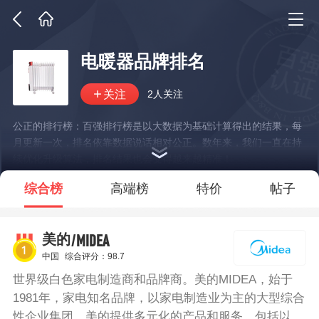
电暖器品牌排名
2人关注
公正的排行榜：百强排行榜是以大数据为基础计算得出的结果，每
月更新一次，排名依靠数据说话相对公正。数年来，我们一直在持
续优化升级算法，排名结果也会变得越来越精准！
*说明：仅展示部分数据
综合榜
高端榜
特价
帖子
/MIDEA
美的
中国
综合评分：98.7
世界级白色家电制造商和品牌商。美的MIDEA，始于
1981年，家电知名品牌，以家电制造业为主的大型综合
性企业集团。美的提供多元化的产品和服务，包括以厨