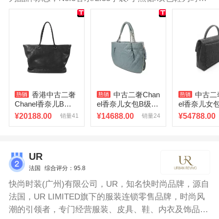
界的经典，各大时装周的宠儿。
香港中古二奢
中古二奢Chan
中古二奢
Chanel香奈儿B级9
el香奈儿女包B级9
el香奈儿女包
新tote手提袋牛皮托
新tote手提袋牛皮托
ndle Bag
¥
20188.00
¥
14688.00
¥
54788.00
销量41
销量24
特包黑色正品
特包蓝色
仔布手提包
UR
法国
综合评分：95.8
快尚时装(广州)有限公司，UR，知名快时尚品牌，源自
法国，UR LIMITED旗下的服装连锁零售品牌，时尚风
潮的引领者，专门经营服装、皮具、鞋、内衣及饰品的