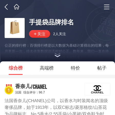
手提袋品牌排名
2人关注
公正的排行榜：百强排行榜是以大数据为基础计算得出的结果，每
月更新一次，排名依靠数据说话相对公正。数年来，我们一直在持
续优化升级算法，排名结果也会变得越来越精准！
*说明：仅展示部分数据
综合榜
高端榜
特价
帖子
/CHANEL
香奈儿
法国
综合评分：96.7
法国香奈儿(CHANEL)公司，以香水与时装闻名的顶级
奢侈品牌，始于1913年，以双C标志/菱形格纹/山茶花
为品牌标志，No.5香水/2.55手袋/小黑裙/双色鞋为时尚