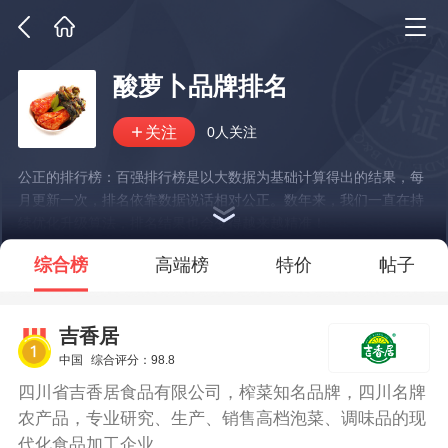
酸萝卜品牌排名
0人关注
公正的排行榜：百强排行榜是以大数据为基础计算得出的结果，每
月更新一次，排名依靠数据说话相对公正。数年来，我们一直在持
续优化升级算法，排名结果也会变得越来越精准！
*说明：仅展示部分数据
综合榜
高端榜
特价
帖子
吉香居
中国
综合评分：98.8
四川省吉香居食品有限公司，榨菜知名品牌，四川名牌
农产品，专业研究、生产、销售高档泡菜、调味品的现
代化食品加工企业。