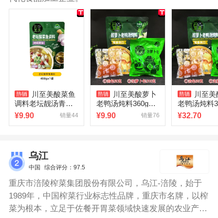
川至美酸菜鱼
川至美酸萝卜
川至美
调料老坛靓汤青花
老鸭汤炖料360g老
老鸭汤炖料3
椒藤椒麻辣酸爽吉
鸭汤酸萝卜老鸭汤
骨汤料正宗
¥
9.90
¥
9.90
¥
32.70
销量44
销量76
香居酸萝卜老鸭汤
料吉香居火锅底料
味酸汤煲汤
乌江
中国
综合评分：97.5
重庆市涪陵榨菜集团股份有限公司，乌江-涪陵，始于
1989年，中国榨菜行业标志性品牌，重庆市名牌，以榨
菜为根本，立足于佐餐开胃菜领域快速发展的农业产业