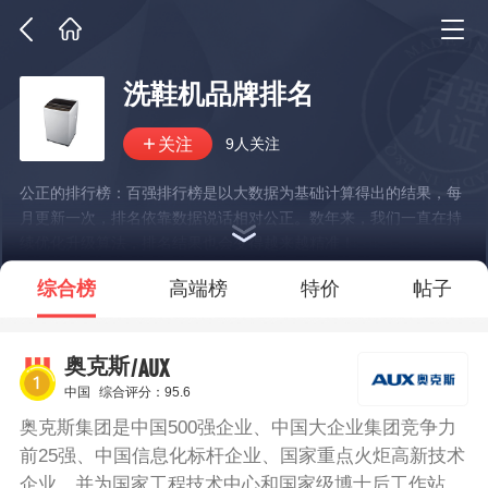
洗鞋机品牌排名
9人关注
公正的排行榜：百强排行榜是以大数据为基础计算得出的结果，每
月更新一次，排名依靠数据说话相对公正。数年来，我们一直在持
续优化升级算法，排名结果也会变得越来越精准！
*说明：仅展示部分数据
综合榜
高端榜
特价
帖子
/AUX
奥克斯
中国
综合评分：95.6
奥克斯集团是中国500强企业、中国大企业集团竞争力
前25强、中国信息化标杆企业、国家重点火炬高新技术
企业，并为国家工程技术中心和国家级博士后工作站的