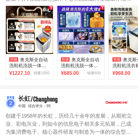
常设单位，在宁波、上海、深圳、南昌建立了四大研究
院；拥有“三星”和“奥克斯”两项跨行业的中国驰名商标
和2个中国名牌产品。公司产业涵盖电力、家电、通
讯、地产、医疗、投资六大领域，在宁波、南昌、上
海、天津、深圳、东莞等地建有七大产业基地。奥克斯
洗鞋机采用特质尼龙毛刷，深入纤维内部，360°全方位
清洁，刷起鞋来不伤鞋更放心；同时内配置蓝光灯，洗
奥克斯全自动
奥克斯全自动
奥克斯
鞋的同时360°蓝光抑菌，10分钟鞋子焕然一新，清洁效
洗鞋机洗脱一体家
洗鞋机洗脱一体家
洗鞋机洗衣
果十分惊艳；机身采用的是全新PP塑料，拒绝致癌回
用小型带热烘干壁
用小型烘干洗鞋神
热烘干洗脱
¥
1227.10
¥
685.00
¥
968.00
销量1000
销量600
刷智能专用刷鞋机
器智能专用刷鞋机
型家用懒人
生料；机身小巧，不占地，可摆放在厨房，卫生间，客
厅等地，满足日常所需。
/Changhong
长虹
中国
综合评分：95
创建于1958年的长虹，历经几十余年的发展，从期初立
业、彩电兴业，到如今的信息电子相关多元拓展，已成
为集消费电子、核心器件研发与制造为一体的综合型跨