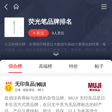
荧光笔品牌排名
0人关注
公正的排行榜：百强排行榜是以大数据为基础计算得出的结果，每
月更新一次，排名依靠数据说话相对公正。数年来，我们一直在持
续优化升级算法，排名结果也会变得越来越精准！
*说明：仅展示部分数据
综合榜
高端榜
特价
帖子
/MUJI
无印良品
日本
综合评分：96.1
提倡没有商标与优质的杂货品牌。MUJI 无印良品是日
本生活方式类品牌，在日文中意为无品牌标志的好产
品。产品注重纯朴、简洁、环保、以人为本等理念，在