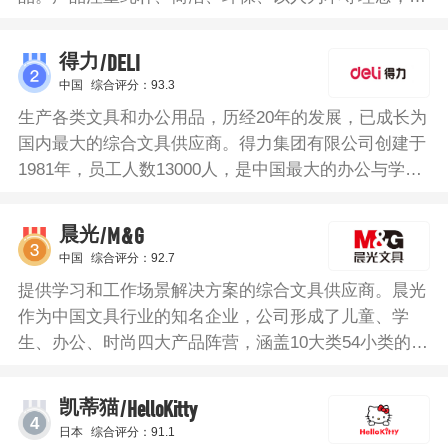
包装与产品设计上皆无品牌标志。MUJI荧光笔使用聚
丙烯按压式荧光笔笔芯，透明笔身，握感舒适，颜色多
/DELI
得力
样，满足不同的需求。
中国
综合评分：93.3
生产各类文具和办公用品，历经20年的发展，已成长为
国内最大的综合文具供应商。得力集团有限公司创建于
1981年，员工人数13000人，是中国最大的办公与学习
用品产业集团，多工作场景整体解决方案的领导者，产
品集群实现企业级用户采购，产品体系有： 文管产
/M&G
晨光
品、桌面文具、商用机器、书写工具、纸制品、保险
中国
综合评分：92.7
柜、办公电子、办公生活用品、学生文具等。得力荧光
提供学习和工作场景解决方案的综合文具供应商。晨光
笔墨水充足，油墨附着力强不易褪色，笔夹设计方便携
作为中国文具行业的知名企业，公司形成了儿童、学
带，笔头有保护套，防止漏墨不易发挥，斜粗头笔头设
生、办公、时尚四大产品阵营，涵盖10大类54小类的文
计，不同的握笔方式，写出粗细不同的笔迹，灵活运
具产品系列，产品线的广度和深度均位居国内文具产业
用。
前列。晨光荧光笔采用三角笔杆设计，抓握舒适，斧形
/HelloKitty
凯蒂猫
笔头，不同角度不同粗细，可根据需要画出不同的线
4
日本
综合评分：91.1
条；色彩鲜艳标记好写，易于文字内容标注查找，半透