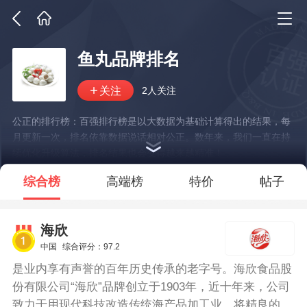
鱼丸品牌排名
2人关注
公正的排行榜：百强排行榜是以大数据为基础计算得出的结果，每
月更新一次，排名依靠数据说话相对公正。数年来，我们一直在持
续优化升级算法，排名结果也会变得越来越精准！
*说明：仅展示部分数据
综合榜
高端榜
特价
帖子
海欣
中国
综合评分：97.2
是业内享有声誉的百年历史传承的老字号。海欣食品股
份有限公司“海欣”品牌创立于1903年，近十年来，公司
致力于用现代科技改造传统海产品加工业，将精良的食