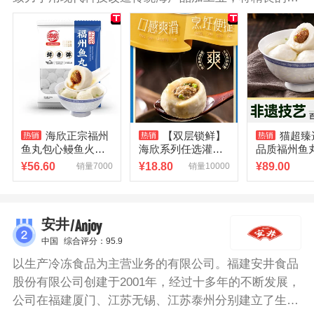
品工程技术、生物技术应用于海洋水产品的精深和高值
化加工方面并取得突出成绩。海欣鱼丸采用新鲜鱼肉为
主的优质原材料加工而成，肉馅饱满，汤汁美味，吃起
来入口顺滑，适合火锅涮煮，油炸烧烤等烹饪方法。
海欣正宗福州
【双层锁鲜】
猫超臻
鱼丸包心鳗鱼火锅
海欣系列任选灌汤
品质福州鱼
食材福建特产百年
福州鱼丸虾滑牛肉
非遗技艺特
¥
56.60
¥
18.80
¥
89.00
销量7000
销量10000
鱼丸纯丸子非手工
丸组合特产火锅丸
吃正宗鳗鱼丸
/Anjoy
安井
中国
综合评分：95.9
以生产冷冻食品为主营业务的有限公司。福建安井食品
股份有限公司创建于2001年，经过十多年的不断发展，
公司在福建厦门、江苏无锡、江苏泰州分别建立了生产