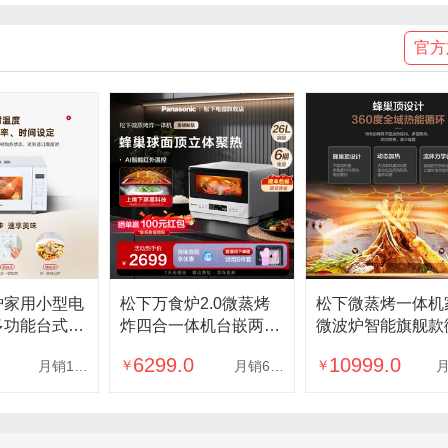
官方
炉家用小型电
松下万食炉2.0微蒸烤
松下微蒸烤一体机
多功能台式智
炸四合一体机台嵌两用
微波炉智能旗舰款
机GF系列
变频微波炉电烤箱
烤炸一体机蜂神
6299.0
10999.0
￥
￥
月销1000
月销600
月
DS262
CS3000