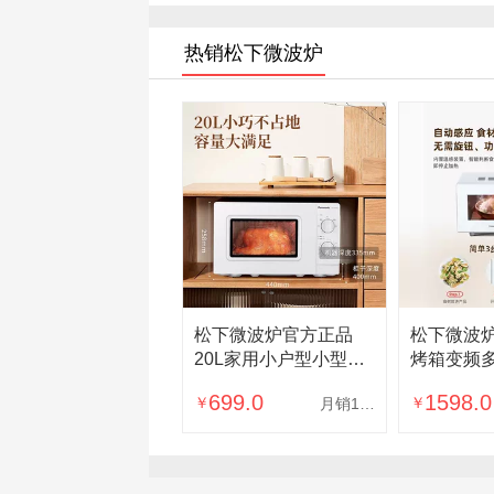
热销松下微波炉
松下微波炉官方正品
松下微波
20L家用小户型小型机
烤箱变频
台式转盘式速热SM30
能微烤一体
699.0
1598.0
￥
￥
月销10000
系列