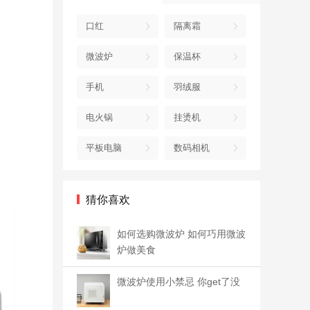
口红
隔离霜
微波炉
保温杯
手机
羽绒服
电火锅
挂烫机
平板电脑
数码相机
猜你喜欢
如何选购微波炉 如何巧用微波
炉做美食
微波炉使用小禁忌 你get了没