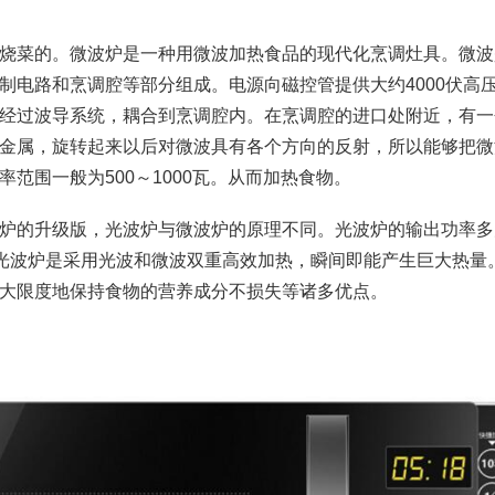
烧菜的。微波炉是一种用微波加热食品的现代化烹调灶具。微波
制电路和烹调腔等部分组成。电源向磁控管提供大约4000伏高
经过波导系统，耦合到烹调腔内。在烹调腔的进口处附近，有一
金属，旋转起来以后对微波具有各个方向的反射，所以能够把微
范围一般为500～1000瓦。从而加热食物。
炉的升级版，光波炉与微波炉的原理不同。光波炉的输出功率多
。光波炉是采用光波和微波双重高效加热，瞬间即能产生巨大热量
大限度地保持食物的营养成分不损失等诸多优点。