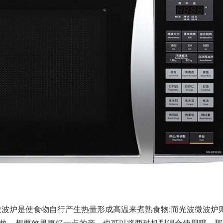
微波炉是使食物自行产生热量形成高温来煮熟食物;而光波微波炉