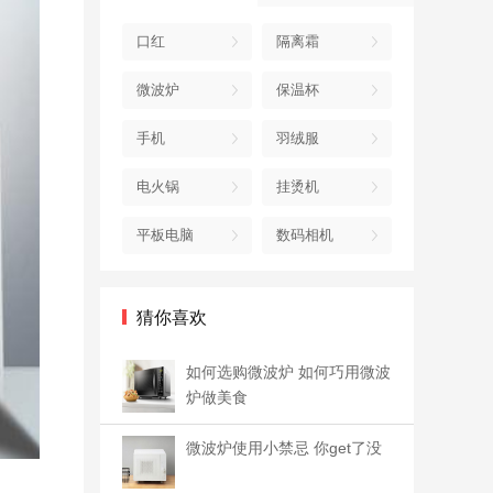
口红
隔离霜
微波炉
保温杯
手机
羽绒服
电火锅
挂烫机
平板电脑
数码相机
猜你喜欢
如何选购微波炉 如何巧用微波
炉做美食
微波炉使用小禁忌 你get了没