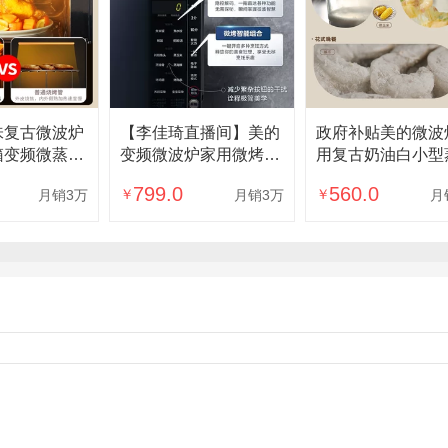
味复古微波炉
【李佳琦直播间】美的
政府补贴美的微波
箱变频微蒸烤
变频微波炉家用微烤一
用复古奶油白小型
正品C1G2
体208E
炖热多功能一体M2
799.0
560.0
￥
￥
月销3万
月销3万
月