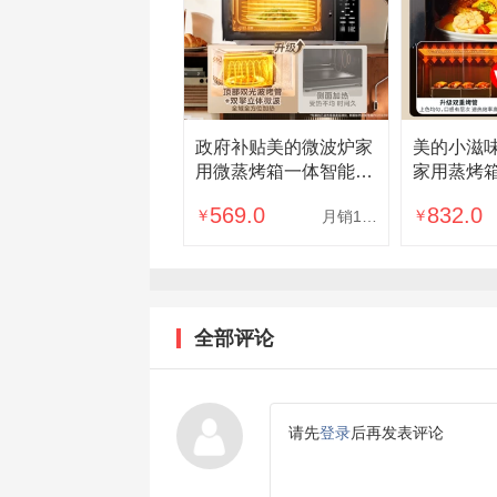
政府补贴美的微波炉家
美的小滋
用微蒸烤箱一体智能小
家用蒸烤
型新款平板光波炉
一体机官方
569.0
832.0
￥
￥
月销10万
201B
全部评论
请先
登录
后再发表评论