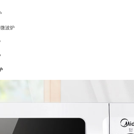
炉
快捷微波炉
炉
炉
炉