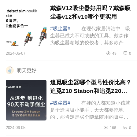
戴森V12吸尘器好用吗？戴森吸
尘器v12和v10哪个更实用
#吸尘器#
在现代家居清洁中，吸
尘器已成为不可或缺的工具。戴森作
为吸尘器领域的佼佼者，其多款产品
都受到了消费者的广泛好评。下面小
2024-06-07
49
0
编为大家介绍下戴森V12吸尘器好用
吗？戴森吸...
明天更好
追觅吸尘器哪个型号性价比高？
追觅Z10 Station和追觅Z20
Station怎么选
#吸尘器#
有娃的人都知道小孩就
是个造垃圾小能手，天天都要拖地
的，那肯定是买个随拿随用的吸尘器
更实用，下面小编为大家介绍下追觅
2024-06-05
168
0
吸尘器哪个型号性价比高？追觅