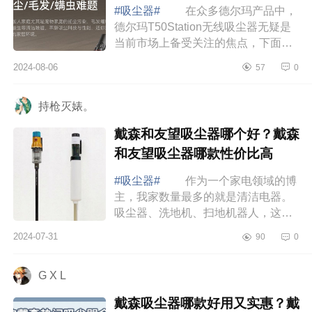
#吸尘器#
在众多德尔玛产品中，
德尔玛T50Station无线吸尘器无疑是
当前市场上备受关注的焦点，下面小
编为大家介绍下德尔玛吸尘器哪个型
2024-08-06
57
0
号好用？德尔玛t50station续航好不
好 德...
持枪灭婊。
戴森和友望吸尘器哪个好？戴森
和友望吸尘器哪款性价比高
#吸尘器#
作为一个家电领域的博
主，我家数量最多的就是清洁电器。
吸尘器、洗地机、扫地机器人，这三
种清洁电器我几乎每天都要用到，其
2024-07-31
90
0
中使用频率最高的还是吸尘器，下面
小编为大...
G X L
戴森吸尘器哪款好用又实惠？戴