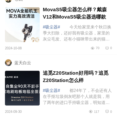
MovaS5吸尘器怎么样？戴森
V12和MovaS5吸尘器选哪款
#吸尘器#
今天给家里来个秋日换
季大扫除，还好我有吸尘器，家里的
灰尘毛发、还有小猫咪带出来的猫粮
猫砂全都能搞定，真是我的打扫好帮
2024-10-08
70
0
手。下面小编为大家介绍下MovaS5
吸尘器怎么...
蓝天白云
追觅Z20Station好用吗？追觅
Z20Station怎么样
#吸尘器#
都24年了，不会还有人
在手抠垃圾倒灰吧那个人就是我，用
了两年的进口手持吸尘器，明知道鸡
肋还是舍不得扔，直到更新了追觅
2024-09-30
117
0
Z20Station，下面小编为大家介绍下