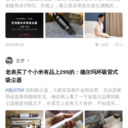
刷版售价299元。外观上，吸尘器采用波尔多红酒瓶的外
观设计，头部位置设有隐...
2019-09-16
1153
2
造梦 〃
老表买了个小米有品上299的：德尔玛环吸背式
吸尘器
#德尔玛#
说到吸尘器，大家应该都不会陌生吧，无论是家
用还是商用都很常见。俺在网上看了一下发现大品牌的吸
尘器都是动辄几千，在某宝上也有几十块的，不知道买啥
好？哦！有了，上小...