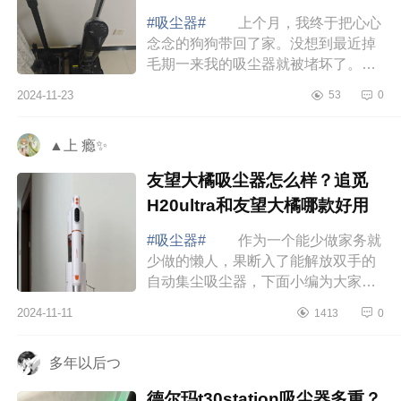
#吸尘器#
上个月，我终于把心心
念念的狗狗带回了家。没想到最近掉
毛期一来我的吸尘器就被堵坏了。正
好赶上双十一，决定换个能一机多用
2024-11-23
53
0
的洗地机试试。经过一番挑选最终选
择了追觅...
▲上 瘾✨
友望大橘吸尘器怎么样？追觅
H20ultra和友望大橘哪款好用
#吸尘器#
作为一个能少做家务就
少做的懒人，果断入了能解放双手的
自动集尘吸尘器，下面小编为大家介
绍下友望大橘吸尘器怎么样？追觅
2024-11-11
1413
0
H20ultra和友望大橘哪款好用 友
望大橘吸尘...
多年以后つ
德尔玛t30station吸尘器多重？