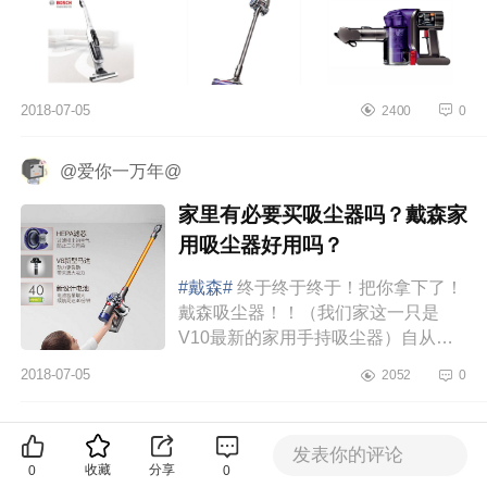
2018-07-05
2400
0
@爱你一万年@
家里有必要买吸尘器吗？戴森家
用吸尘器好用吗？
#戴森#
终于终于终于！把你拿下了！
戴森吸尘器！！（我们家这一只是
V10最新的家用手持吸尘器）自从我
入了戴森吹风机后，我就暗暗发誓，
2018-07-05
2052
0
我要好好挣钱，可以毫不犹豫得买
下...
柠檬々恋爱记
发表你的评论
收藏
分享
0
0
家用吸尘器哪种好？deerma德