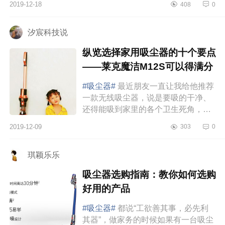
2019-12-18
408
0
的毛发，又不得不把自己撑起来，勉
强清理...
汐宸科技说
纵览选择家用吸尘器的十个要点
——莱克魔洁M12S可以得满分
#吸尘器#
最近朋友一直让我给他推荐
一款无线吸尘器，说是要吸的干净、
还得能吸到家里的各个卫生死角，并
且噪音还不能太大，续航至少要在1个
2019-12-09
303
0
小时左右，倒灰方便，清洁容易等等
好多要求...
琪颖乐乐
吸尘器选购指南：教你如何选购
好用的产品
#吸尘器#
都说“工欲善其事，必先利
其器”，做家务的时候如果有一台吸尘