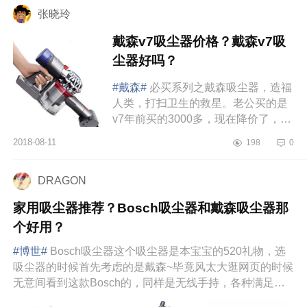
张晓玲
戴森v7吸尘器价格？戴森v7吸
尘器好吗？
#戴森#
必买系列之戴森吸尘器，造福
人类，打扫卫生的救星。老公买的是
v7年前买的3000多，现在降价了，可
以入一个，干净看得见！必买系列之
2018-08-11
198
0
小米电动无线拖把，这个是最近...
DRAGON
家用吸尘器推荐？Bosch吸尘器和戴森吸尘器那
个好用？
#博世#
Bosch吸尘器这个吸尘器是本宝宝的520礼物，选
吸尘器的时候首先考虑的是戴森~毕竟风太大逛网页的时候
无意间看到这款Bosch的，同样是无线手持，各种满足我
的需要并...