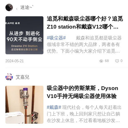
Z10Station和追...
、迷途~`
追觅和戴森吸尘器哪个好？追觅
Z10 station和戴森V12哪个更
值得购买
#吸尘器#
戴森和追觅都是吸尘器
领域非常不错的两大品牌，两者各有
优势。下面小编为大家介绍下追觅和
戴森吸尘器哪个好？追觅Z10station
2024-05-21
68
0
和戴森V12哪个更值得购买 追觅
Z10statio...
艾嘉兒
吸尘器中的劳斯莱斯，Dyson
V10手持无绳吸尘器使用体验
#戴森#
现代社会，每个人每天赶着出
门上下班，晚上回到家只想让自己躺
在沙发上休息，不过看着地板沙发上
不知从何时积攒起的灰尘和宠物四散