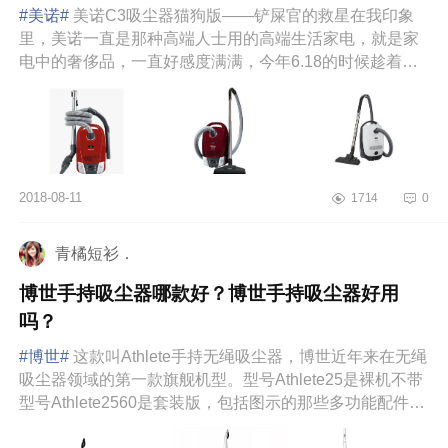
#美诺#
美诺C3吸尘器猫狗版――铲屎官的救星在我印象
里，美诺一直是那种高端人士用的高端生活家电，就是家
电中的奢侈品，一直好感度满满，今年6.18的时候趁着活
动终于拔...
2018-08-11
1714
0
青橘短衫．
博世手持吸尘器哪款好？博世手持吸尘器好用
吗？
#博世#
这款叫Athlete手持无绳吸尘器，博世近年来在无绳
吸尘器领域的第一款旗舰机型。型号Athlete25是裸机不带
型号Athlete2560是套装版，包括图示的那些多功能配件。
套装...