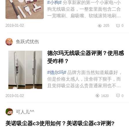
#小狗#
分享新家的第一个小家电~小
狗无线吸尘器，一整套里面包含二合
一宽嘴刷、扁吸嘴、软绒滚筒地刷、
电动除螨刷四个刷头，兼具吸尘、除
2019-01-02
205
0
螨两大功能！价格也很便宜，不到...
鱼跃式忧伤
德尔玛无线吸尘器评测？使用感
受咋样？
#德尔玛#
品牌方面当然知道戴森好，
但是价格太感人，没舍得下狠手，而
且觉得吸尘器这么贵普通家用也不
值。简单说，我想要买对的不买贵
2019-01-02
1620
0
的。家里的吸尘器用得还算挺多的，
有...
可人儿^^
美诺吸尘器c3使用如何？美诺吸尘器c3评测?