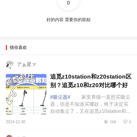
0
好的内容 需要你的鼓励
猜你喜欢
アぁ星ァ
追觅z10station和z20station区
别？追觅z10和z20对比哪个好
#吸尘器#
家里养猫一直想买吸尘
器，但是不知道买哪款，终于决定买
自动集尘了，又在追觅z10station和追
觅z20station之间犯难，索性一咬牙全
2024-12-30
268
0
都买了。下面小编为大家介绍下追觅
z10s...