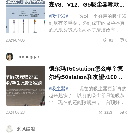
森V8、V12、G5吸尘器哪款好
用
#吸尘器#
选对一个好用的吸尘器
到底有多重要，选到踩雷的吸尘器真
的又浪费钱又提高不了清洁效率，对
于我这样的小户型宠物家长，1千档的
2024-07-03
83
0
吸尘器真的就够用了，很多小伙伴在
选择戴森...
tourbeggar
德尔玛T50station怎么样？德
尔玛t50station和友望v100对
比哪个好
#吸尘器#
现在的吸尘器更新真的
越来越快了，以前的吸尘器只能吸灰
尘，现在的还能除螨虫，一台顶好几
台，倒垃圾也方便，不仅有手动倒尘
2024-06-28
2223
0
还有自动集尘，用起来是越来越方便
了。下面...
乘风破浪