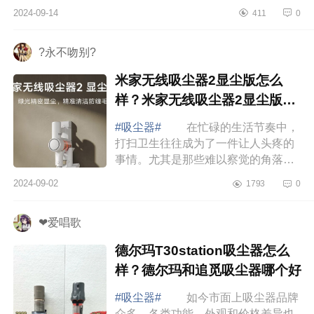
家介绍下友望吸尘器哪个型号好？友
2024-09-14
411
0
望吸尘器v300和v200哪个好 友望
吸尘器...
?永不吻别?
米家无线吸尘器2显尘版怎么
样？米家无线吸尘器2显尘版怎
么用
#吸尘器#
在忙碌的生活节奏中，
打扫卫生往往成为了一件让人头疼的
事情。尤其是那些难以察觉的角落和
缝隙里的灰尘、宠物毛发，总是让人
2024-09-02
1793
0
束手无策。下面小编为大家介绍下米
家无线吸...
❤爱唱歌
德尔玛T30station吸尘器怎么
样？德尔玛和追觅吸尘器哪个好
#吸尘器#
如今市面上吸尘器品牌
众多，各类功能、外观和价格差异也