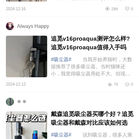
个新的吸尘器MovaS5，下面小编为
2024-12-16
288
0
大家介绍下mova吸尘器s5测评怎么
样？MovaS5和戴...
Always Happy
追觅v16proaqua测评怎么样?
追觅v16proaqua值得入手吗
#吸尘器#
当我开始养猫时，大数
据推荐了很多吸尘器。当时猫咪还
小，我觉得吸尘器用处不大。但现
在，我简直离不开它，下面小编为大
2024-12-12
76
0
家介绍下追觅v16proaqua测评怎么
样?追觅v16proa...
✵ ✵
戴森追觅吸尘器买哪个好？追觅
吸尘器和戴森对比应该如何选
#吸尘器#
说到吸尘器，很多人第