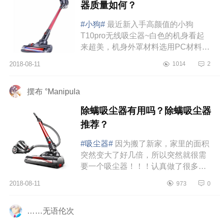
器质量如何？
#小狗#
最近新入手高颜值的小狗
T10pro无线吸尘器~白色的机身看起
来超美，机身外罩材料选用PC材料，
坚固耐磨抗划痕，就算用再久颜色也
2018-08-11
1014
2
不会发黄~主机很轻，仅有1.5KG左
右，...
摆布 °Manipula
除螨吸尘器有用吗？除螨吸尘器
推荐？
#吸尘器#
因为搬了新家，家里的面积
突然变大了好几倍，所以突然就很需
要一个吸尘器！！！认真做了很多功
课，然后默默长草了小狗T10Pro无线
2018-08-11
973
0
吸尘器，这是超级适合女生用的吸...
……无语伦次