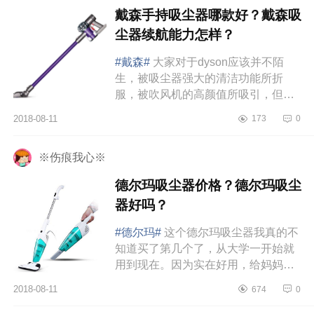
戴森手持吸尘器哪款好？戴森吸
尘器续航能力怎样？
#戴森#
大家对于dyson应该并不陌
生，被吸尘器强大的清洁功能所折
服，被吹风机的高颜值所吸引，但是
如何去选择一台合适的家用型号，很
2018-08-11
173
0
多人并不清楚吧……先自我介绍一
下，...
※伤痕我心※
德尔玛吸尘器价格？德尔玛吸尘
器好吗？
#德尔玛#
这个德尔玛吸尘器我真的不
知道买了第几个了，从大学一开始就
用到现在。因为实在好用，给妈妈，
给朋友送过很多。不仅才99块算是平
2018-08-11
674
0
价中的战斗机，而且几乎挑不出任...