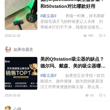
和t50station对比哪款好用
#吸尘器#
养猫一时爽，掉毛期家
里猫毛满天飞的时候更让人头疼，扫
帚根本打扫不干净，我朋友说猫毛还
是得靠吸尘器，吸尘器是真香，下面
2024-11-10
490
0
小编为大家介绍下德尔玛t30station吸
尘器多...
如果你愿意
美的Q9station吸尘器的缺点？
德尔玛、戴森、美的吸尘器哪款
值得入手
#吸尘器#
如果您正在寻找一款功
能强大、操作便捷、能为您的家居清
洁工作带来便捷的吸尘器，那么美的
Q9station无疑是您的理想选择。下面
2024-10-26
59
0
小编为大家介绍下美的Q9station吸尘
器的缺...
心跳