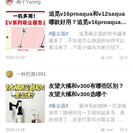
梅子Yaning
追觅v16proaqua和v12saqua
哪款好用？追觅v16proaqua和
v12saqua如何选
#吸尘器#
追觅吸尘器的型号越来
越多了，不知道怎么挑选的伙伴可以
看过来了，下面小编为大家介绍下追
觅v16proaqua和v12saqua哪款好
2024-12-29
107
0
用？追觅v16proaqua和v12saqua如
何选 追觅v1...
一杯烈酒1991
友望大橘和v300有哪些区别？
友望大橘和v300选哪个
#吸尘器#
最掉毛的猫咪一定是银
渐层！随便扒拉一下就掉超多毛，真
的崩溃了，还是打算买台吸尘器，然
而在选择上却迟迟拿不定主意，最终
2024-12-28
244
0