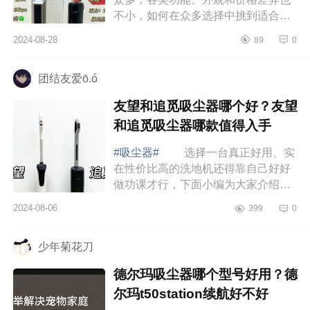
不小，如何在众多选择中挑到适合自
己的那一款并不容易，下面小编为大
2024-08-28
89
0
家介绍下德尔玛T30station吸尘器怎
么样？德...
团结友爱ō.ó
友望和追觅吸尘器哪个好？友望
和追觅吸尘器哪款值得入手
#吸尘器#
选择一台真正好用、实
在性价比高的洗地机还得靠自己好好
做功课才行，下面小编为大家介绍下
友望和追觅吸尘器哪个好？友望和追
2024-08-06
399
0
觅吸尘器哪款值得入手 友望和追
觅吸尘器...
少年菊花刀
德尔玛吸尘器哪个型号好用？德
尔玛t50station续航好不好