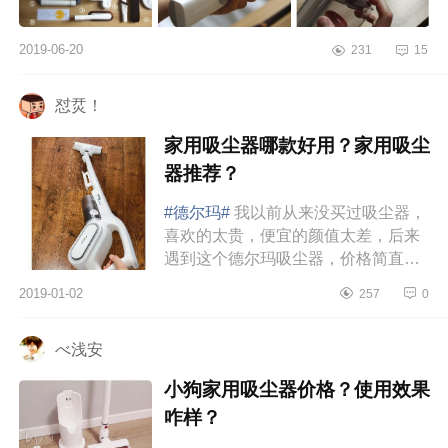
2019-06-20
231
15
怼烎！
家用吸尘器哪款好用？家用吸尘
器推荐？
#德尔玛#
我以前从来没买过吸尘器，
喜欢的太贵，便宜的颜值太差，后来
遇到这个德尔玛吸尘器，价格简直是
平价中的战斗机，颜值也很高大尚，
2019-01-02
257
0
果断入手。用了一段时没有任何问...
べ浅安
小狗家用吸尘器价格？使用效果
咋样？