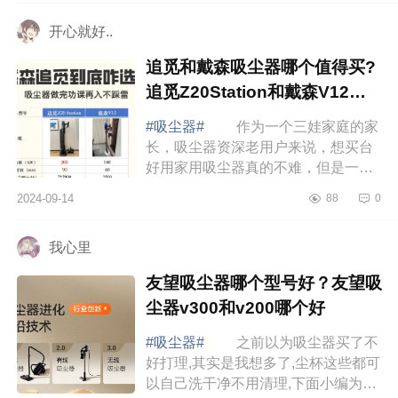
追觅Z20Sta...
开心就好..
追觅和戴森吸尘器哪个值得买?
追觅Z20Station和戴森V12到
底买哪个
#吸尘器#
作为一个三娃家庭的家
长，吸尘器资深老用户来说，想买台
好用家用吸尘器真的不难，但是一定
要做足攻略再入手，下面小编为大家
2024-09-14
88
0
介绍下追觅和戴森吸尘器哪个值得买?
追觅Z20...
我心里
友望吸尘器哪个型号好？友望吸
尘器v300和v200哪个好
#吸尘器#
之前以为吸尘器买了不
好打理,其实是我想多了,尘杯这些都可
以自己洗干净不用清理,下面小编为大