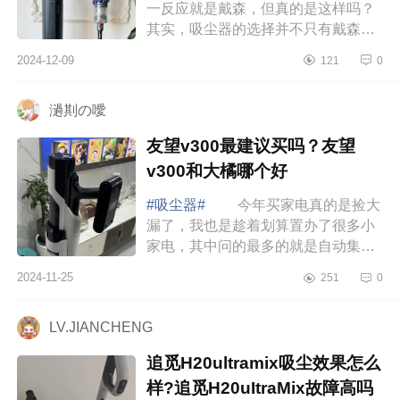
一反应就是戴森，但真的是这样吗？
其实，吸尘器的选择并不只有戴森一
种。最近很火的国产追觅Z20Station
2024-12-09
121
0
吸尘器和进口戴森V12吸尘器，到底
哪个更好用...
濄剘の噯
友望v300最建议买吗？友望
v300和大橘哪个好
#吸尘器#
今年买家电真的是捡大
漏了，我也是趁着划算置办了很多小
家电，其中问的最多的就是自动集尘
吸尘器了，和传统吸尘器需要手动倒
2024-11-25
251
0
灰相比，自动集尘确实能省下很多力
气，但是...
LV.JIANCHENG
追觅H20ultramix吸尘效果怎么
样?追觅H20uItraMix故障高吗