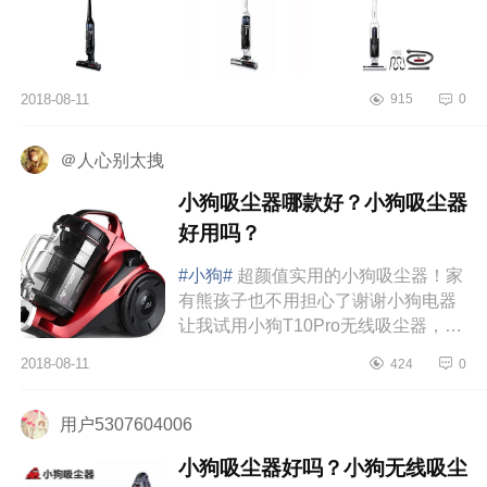
2018-08-11
915
0
＠人心别太拽
小狗吸尘器哪款好？小狗吸尘器
好用吗？
#小狗#
超颜值实用的小狗吸尘器！家
有熊孩子也不用担心了谢谢小狗电器
让我试用小狗T10Pro无线吸尘器，已
经自留了️家里有个熊孩子（侄子），
2018-08-11
424
0
超可爱的同时也到了调皮的阶...
用户5307604006
小狗吸尘器好吗？小狗无线吸尘