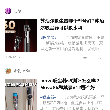
决定买自动集尘款的，下面小编为大
家介绍下...
云梦
苏泊尔吸尘器哪个型号好?苏泊
尔吸尘器可以吸水吗
#吸尘器#
养猫的家庭谁懂，不是
一地猫砂猫粮，就是猫毛满天飞，家
里之前一直用的是洗地机，发现吸这
种干垃圾不太合适，不注意清洁滚刷
2024-12-17
108
0
还臭臭的，还是决定入手一台吸尘
器，看了推...
余勃-VBo
mova吸尘器s5测评怎么样？
MovaS5和戴森V12哪个好
#吸尘器#
之前我家跟风买的一只
用戴森V12吸地，但是自从上个月它
坏了，维修费用又太昂贵，我就换了