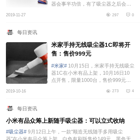
器会事半功倍，有了吸尘器之后会让
家里面的灰尘无处藏身，家里每次的
2019-11-27
297
0
大扫除也不会弄得家里到处都是灰
尘，家里...
每日资讯
米家手持无线吸尘器1C即将开
售：售价999元
#米家#
10月15日，米家手持无线吸尘
器1C在小米有品上架，10月16日10
点开售，限量1000台，售价999元，
抢先预定，先到先得。米家1C吸尘器
2019-10-16
273
4
主机将马达和电池后置于手柄处，力
矩缩短，内...
每日资讯
小米有品众筹上新随手吸尘器：可以立式收纳
#吸尘器#
9月12日上午，一款“顺造无线随手多用吸尘
器”在小米有品众筹上架，白色有刷版售价149元，黑色无