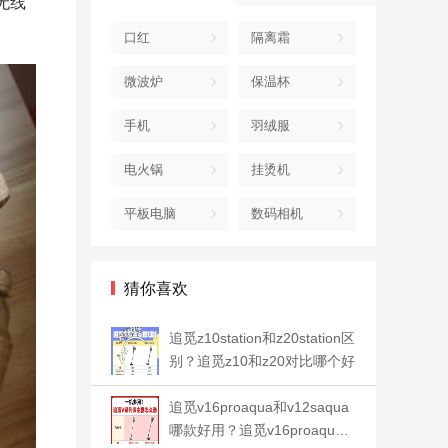
无线
口红
隔离霜
微波炉
保温杯
手机
羽绒服
电火锅
挂烫机
平板电脑
数码相机
猜你喜欢
追觅z10station和z20station区
别？追觅z10和z20对比哪个好
追觅v16proaqua和v12saqua
哪款好用？追觅v16proaqua