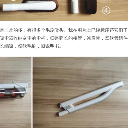
是非常的多，有很多个毛刷吸头。我在图片上已经标序还它们了
吸尘器收纳灰尘的尘杯，③是延长的接管，④肩带，⑤软管组件
长编吸，⑨软毛刷，⑩说明书。