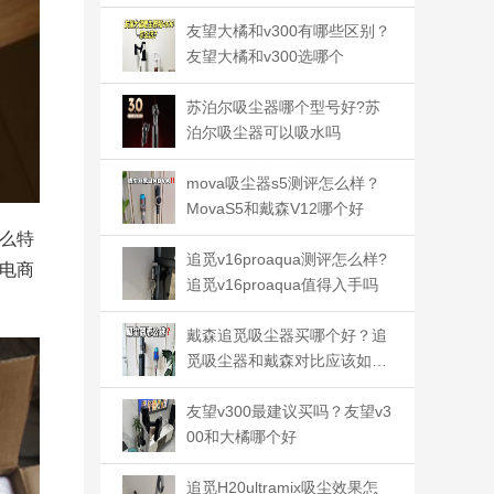
和v12saqua如何选
友望大橘和v300有哪些区别？
友望大橘和v300选哪个
苏泊尔吸尘器哪个型号好?苏
泊尔吸尘器可以吸水吗
mova吸尘器s5测评怎么样？
MovaS5和戴森V12哪个好
么特
追觅v16proaqua测评怎么样?
电商
追觅v16proaqua值得入手吗
戴森追觅吸尘器买哪个好？追
觅吸尘器和戴森对比应该如何
选
友望v300最建议买吗？友望v3
00和大橘哪个好
追觅H20ultramix吸尘效果怎