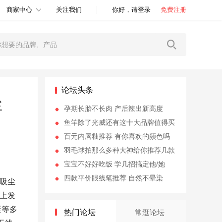
商家中心
关注我们
你好，请登录
免费注册
论坛头条
尘
孕期长胎不长肉 产后辣出新高度
鱼竿除了光威还有这十大品牌值得买
百元内唇釉推荐 有你喜欢的颜色吗
羽毛球拍那么多种大神给你推荐几款
宝宝不好好吃饭 学几招搞定他/她
四款平价眼线笔推荐 自然不晕染
吸尘
上发
蜓等多
热门论坛
常逛论坛