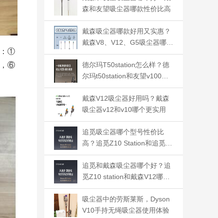
森和友望吸尘器哪款性价比高
戴森吸尘器哪款好用又实惠？
戴森V8、V12、G5吸尘器哪款
：①
好用
，⑥
德尔玛T50station怎么样？德
尔玛t50station和友望v100对
比哪个好
戴森V12吸尘器好用吗？戴森
吸尘器v12和v10哪个更实用
追觅吸尘器哪个型号性价比
高？追觅Z10 Station和追觅Z
20 Station怎么选
追觅和戴森吸尘器哪个好？追
觅Z10 station和戴森V12哪个
更值得购买
吸尘器中的劳斯莱斯，Dyson
V10手持无绳吸尘器使用体验