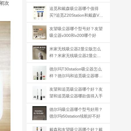
初次
追觅和戴森吸尘器哪个值得
买?追觅Z20Station和戴森V12
到底买哪个
友望吸尘器哪个型号好？友望
吸尘器v300和v200哪个好
米家无线吸尘器2显尘版怎么
样？米家无线吸尘器2显尘版
怎么用
德尔玛T30station吸尘器怎么
样？德尔玛和追觅吸尘器哪个
好
友望和追觅吸尘器哪个好？友
望和追觅吸尘器哪款值得入手
德尔玛吸尘器哪个型号好用？
德尔玛t50station续航好不好
戴森和友望吸尘器哪个好？戴