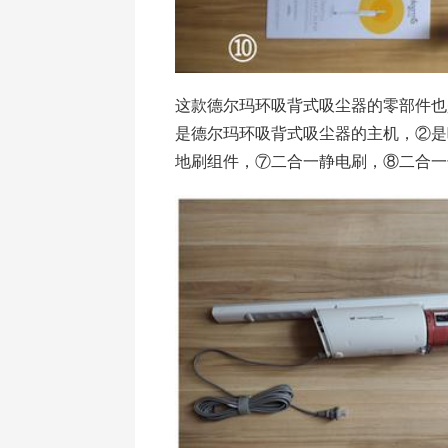
这款德尔玛环吸背式吸尘器的零部件也
是德尔玛环吸背式吸尘器的主机，②是
地刷组件，⑦二合一静电刷，⑧二合一