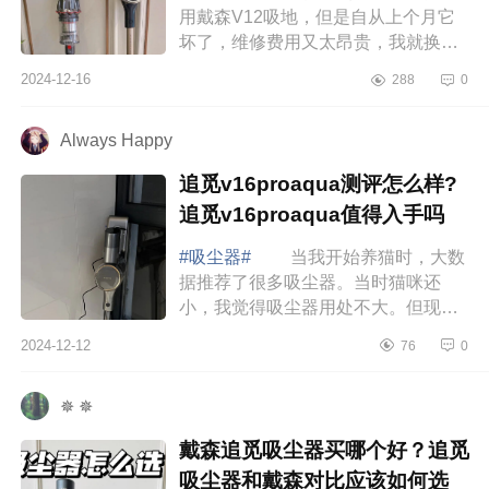
用戴森V12吸地，但是自从上个月它
坏了，维修费用又太昂贵，我就换了
个新的吸尘器MovaS5，下面小编为
2024-12-16
288
0
大家介绍下mova吸尘器s5测评怎么
样？MovaS5和戴...
Always Happy
追觅v16proaqua测评怎么样?
追觅v16proaqua值得入手吗
#吸尘器#
当我开始养猫时，大数
据推荐了很多吸尘器。当时猫咪还
小，我觉得吸尘器用处不大。但现
在，我简直离不开它，下面小编为大
2024-12-12
76
0
家介绍下追觅v16proaqua测评怎么
样?追觅v16proa...
✵ ✵
戴森追觅吸尘器买哪个好？追觅
吸尘器和戴森对比应该如何选