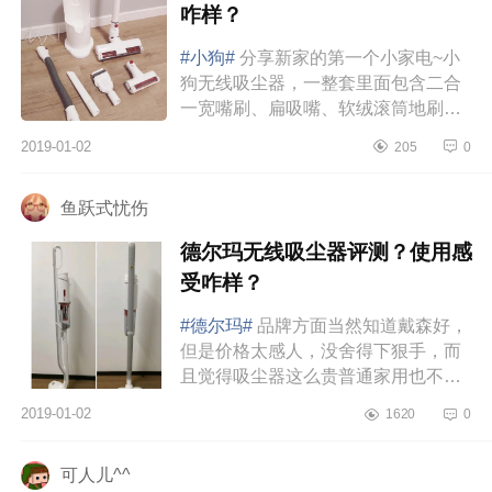
咋样？
#小狗#
分享新家的第一个小家电~小
狗无线吸尘器，一整套里面包含二合
一宽嘴刷、扁吸嘴、软绒滚筒地刷、
电动除螨刷四个刷头，兼具吸尘、除
2019-01-02
205
0
螨两大功能！价格也很便宜，不到...
鱼跃式忧伤
德尔玛无线吸尘器评测？使用感
受咋样？
#德尔玛#
品牌方面当然知道戴森好，
但是价格太感人，没舍得下狠手，而
且觉得吸尘器这么贵普通家用也不
值。简单说，我想要买对的不买贵
2019-01-02
1620
0
的。家里的吸尘器用得还算挺多的，
有...
可人儿^^