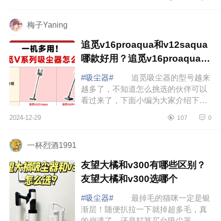
都买了。下面小编为大家介绍下追觅
z10s...
梅子Yaning
追觅v16proaqua和v12saqua
哪款好用？追觅v16proaqua和
v12saqua如何选
#吸尘器#
追觅吸尘器的型号越来
越多了，不知道怎么挑选的伙伴可以
看过来了，下面小编为大家介绍下追
觅v16proaqua和v12saqua哪款好
2024-12-29
107
0
用？追觅v16proaqua和v12saqua如
何选 追觅v1...
一杯烈酒1991
友望大橘和v300有哪些区别？
友望大橘和v300选哪个
#吸尘器#
最掉毛的猫咪一定是银
渐层！随便扒拉一下就掉超多毛，真
的崩溃了，还是打算买台吸尘器，然