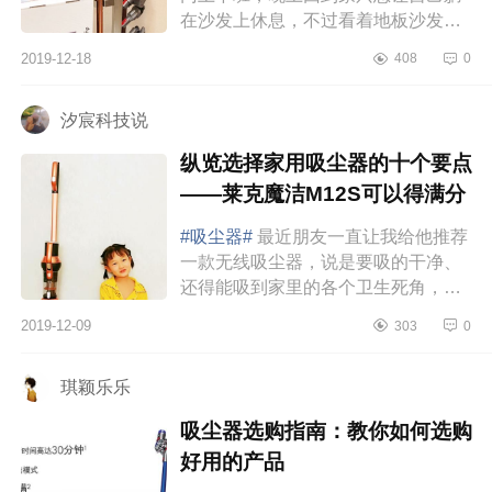
在沙发上休息，不过看着地板沙发上
不知从何时积攒起的灰尘和宠物四散
2019-12-18
408
0
的毛发，又不得不把自己撑起来，勉
强清理...
汐宸科技说
纵览选择家用吸尘器的十个要点
——莱克魔洁M12S可以得满分
#吸尘器#
最近朋友一直让我给他推荐
一款无线吸尘器，说是要吸的干净、
还得能吸到家里的各个卫生死角，并
且噪音还不能太大，续航至少要在1个
2019-12-09
303
0
小时左右，倒灰方便，清洁容易等等
好多要求...
琪颖乐乐
吸尘器选购指南：教你如何选购
好用的产品