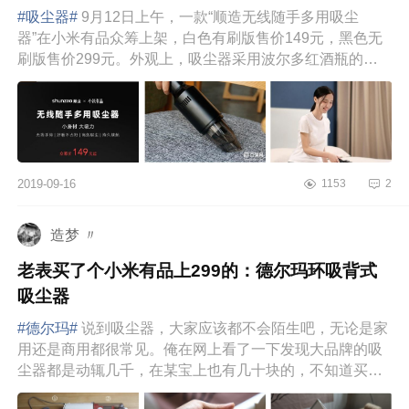
#吸尘器#
9月12日上午，一款“顺造无线随手多用吸尘
器”在小米有品众筹上架，白色有刷版售价149元，黑色无
刷版售价299元。外观上，吸尘器采用波尔多红酒瓶的外
观设计，头部位置设有隐...
2019-09-16
1153
2
造梦 〃
老表买了个小米有品上299的：德尔玛环吸背式
吸尘器
#德尔玛#
说到吸尘器，大家应该都不会陌生吧，无论是家
用还是商用都很常见。俺在网上看了一下发现大品牌的吸
尘器都是动辄几千，在某宝上也有几十块的，不知道买啥
好？哦！有了，上小...