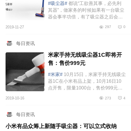
#吸尘器#
都说“工欲善其事，必先利
其器”，做家务的时候如果有一台吸尘
器会事半功倍，有了吸尘器之后会让
家里面的灰尘无处藏身，家里每次的
2019-11-27
297
0
大扫除也不会弄得家里到处都是灰
尘，家里...
每日资讯
米家手持无线吸尘器1C即将开
售：售价999元
#米家#
10月15日，米家手持无线吸尘
器1C在小米有品上架，10月16日10
点开售，限量1000台，售价999元，
抢先预定，先到先得。米家1C吸尘器
2019-10-16
273
4
主机将马达和电池后置于手柄处，力
矩缩短，内...
每日资讯
小米有品众筹上新随手吸尘器：可以立式收纳