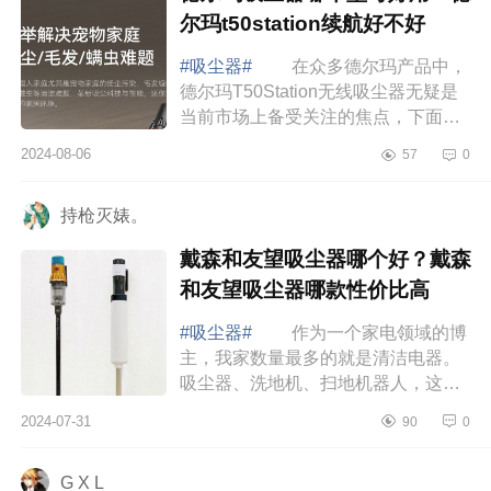
尔玛t50station续航好不好
#吸尘器#
在众多德尔玛产品中，
德尔玛T50Station无线吸尘器无疑是
当前市场上备受关注的焦点，下面小
编为大家介绍下德尔玛吸尘器哪个型
2024-08-06
57
0
号好用？德尔玛t50station续航好不
好 德...
持枪灭婊。
戴森和友望吸尘器哪个好？戴森
和友望吸尘器哪款性价比高
#吸尘器#
作为一个家电领域的博
主，我家数量最多的就是清洁电器。
吸尘器、洗地机、扫地机器人，这三
种清洁电器我几乎每天都要用到，其
2024-07-31
90
0
中使用频率最高的还是吸尘器，下面
小编为大...
G X L