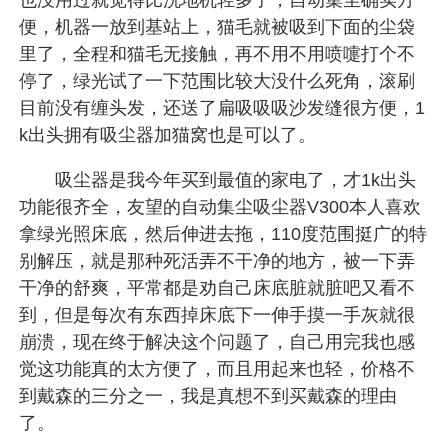
便，机器一放到基站上，猫毛就被吸到下面的尘袋
里了，全程和猫毛无接触，再不用不用喷嚏打个不
停了，绿光试了一下范围比较大没什么死角，滚刷
目前没有缠头发，还送了扁吸吸吸沙发缝很方便，1
k出头拥有吸尘器加猫窝也是可以了。
吸尘器是我今年买到最值的家电了，才1k出头
功能很齐全，友望的自动集尘吸尘器V300
本人喜欢
拿绿光照床底，然后伸进去拖，110度范围挺广的特
别解压，就是那种死活弄不干净的地方，被一下弄
干净的舒爽，平常都是劝自己床底脏就脏吧又看不
到，但是每次有东西掉床底下一伸手摸一手灰就很
崩溃，现在终于解决这个问题了，自己用完我也感
觉这功能真的太方便了，而且用起来也轻，价格不
到戴森的三分之一，我是真想不到买戴森的理由
了。