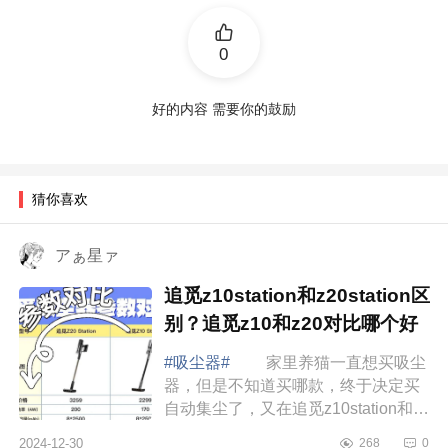
0
好的内容 需要你的鼓励
猜你喜欢
アぁ星ァ
追觅z10station和z20station区
别？追觅z10和z20对比哪个好
#吸尘器#
家里养猫一直想买吸尘
器，但是不知道买哪款，终于决定买
自动集尘了，又在追觅z10station和追
觅z20station之间犯难，索性一咬牙全
2024-12-30
268
0