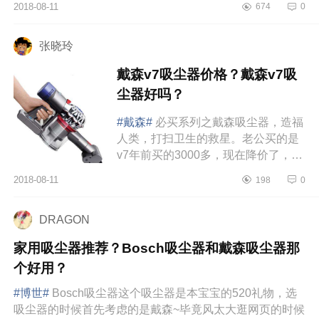
2018-08-11
674
0
价中的战斗机，而且几乎挑不出任...
张晓玲
戴森v7吸尘器价格？戴森v7吸
尘器好吗？
#戴森#
必买系列之戴森吸尘器，造福
人类，打扫卫生的救星。老公买的是
v7年前买的3000多，现在降价了，可
以入一个，干净看得见！必买系列之
2018-08-11
198
0
小米电动无线拖把，这个是最近...
DRAGON
家用吸尘器推荐？Bosch吸尘器和戴森吸尘器那
个好用？
#博世#
Bosch吸尘器这个吸尘器是本宝宝的520礼物，选
吸尘器的时候首先考虑的是戴森~毕竟风太大逛网页的时候