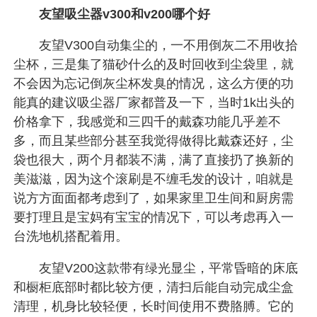
友望吸尘器v300和v200哪个好
友望V300自动集尘的，一不用倒灰二不用收拾
尘杯，三是集了猫砂什么的及时回收到尘袋里，就
不会因为忘记倒灰尘杯发臭的情况，这么方便的功
能真的建议吸尘器厂家都普及一下，当时1k出头的
价格拿下，我感觉和三四千的戴森功能几乎差不
多，而且某些部分甚至我觉得做得比戴森还好，尘
袋也很大，两个月都装不满，满了直接扔了换新的
美滋滋，因为这个滚刷是不缠毛发的设计，咱就是
说方方面面都考虑到了，如果家里卫生间和厨房需
要打理且是宝妈有宝宝的情况下，可以考虑再入一
台洗地机搭配着用。
友望V200这款带有绿光显尘，平常昏暗的床底
和橱柜底部时都比较方便，清扫后能自动完成尘盒
清理，机身比较轻便，长时间使用不费胳膊。它的