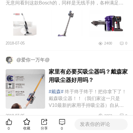
无意间看到这款Bosch的，同样是无线手持，各种满足我
的需要并...
2018-07-05
2400
0
@爱你一万年@
家里有必要买吸尘器吗？戴森家
用吸尘器好用吗？
#戴森#
终于终于终于！把你拿下了！
戴森吸尘器！！（我们家这一只是
V10最新的家用手持吸尘器）自从我
入了戴森吹风机后，我就暗暗发誓，
2018-07-05
2052
0
我要好好挣钱，可以毫不犹豫得买
发表你的评论
下...
收藏
分享
0
0
柠檬々恋爱记