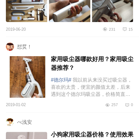
2019-06-20
231
15
怼烎！
家用吸尘器哪款好用？家用吸尘
器推荐？
#德尔玛#
我以前从来没买过吸尘器，
喜欢的太贵，便宜的颜值太差，后来
遇到这个德尔玛吸尘器，价格简直是
平价中的战斗机，颜值也很高大尚，
2019-01-02
257
0
果断入手。用了一段时没有任何问...
べ浅安
小狗家用吸尘器价格？使用效果