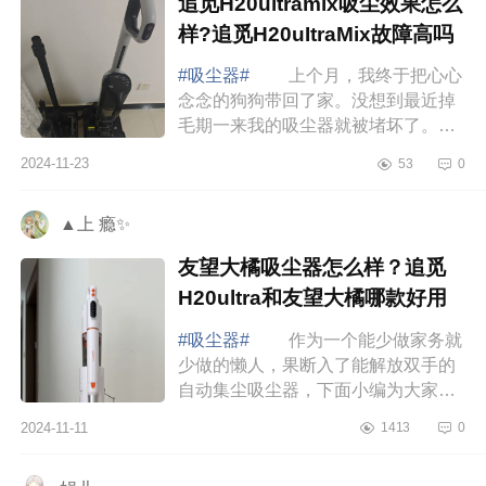
追觅H20ultramix吸尘效果怎么
样?追觅H20uItraMix故障高吗
#吸尘器#
上个月，我终于把心心
念念的狗狗带回了家。没想到最近掉
毛期一来我的吸尘器就被堵坏了。正
好赶上双十一，决定换个能一机多用
2024-11-23
53
0
的洗地机试试。经过一番挑选最终选
择了追觅...
▲上 瘾✨
友望大橘吸尘器怎么样？追觅
H20ultra和友望大橘哪款好用
#吸尘器#
作为一个能少做家务就
少做的懒人，果断入了能解放双手的
自动集尘吸尘器，下面小编为大家介
绍下友望大橘吸尘器怎么样？追觅
2024-11-11
1413
0
H20ultra和友望大橘哪款好用 友
望大橘吸尘...