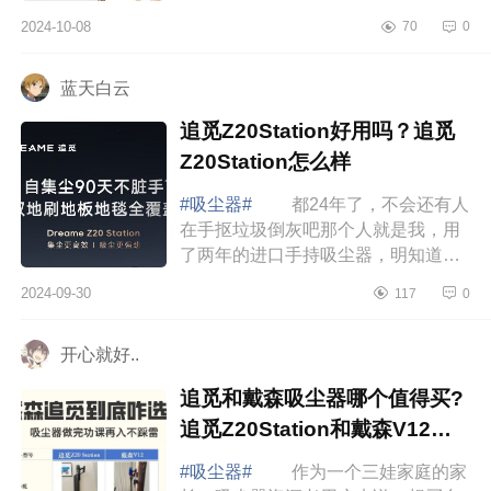
猫砂全都能搞定，真是我的打扫好帮
2024-10-08
70
0
手。下面小编为大家介绍下MovaS5
吸尘器怎么...
蓝天白云
追觅Z20Station好用吗？追觅
Z20Station怎么样
#吸尘器#
都24年了，不会还有人
在手抠垃圾倒灰吧那个人就是我，用
了两年的进口手持吸尘器，明知道鸡
肋还是舍不得扔，直到更新了追觅
2024-09-30
117
0
Z20Station，下面小编为大家介绍下
追觅Z20Sta...
开心就好..
追觅和戴森吸尘器哪个值得买?
追觅Z20Station和戴森V12到
底买哪个
#吸尘器#
作为一个三娃家庭的家