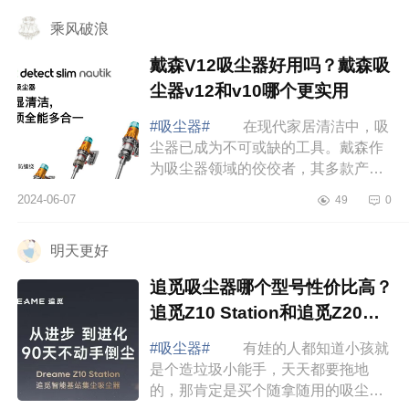
了。下面...
乘风破浪
戴森V12吸尘器好用吗？戴森吸
尘器v12和v10哪个更实用
#吸尘器#
在现代家居清洁中，吸
尘器已成为不可或缺的工具。戴森作
为吸尘器领域的佼佼者，其多款产品
都受到了消费者的广泛好评。下面小
2024-06-07
49
0
编为大家介绍下戴森V12吸尘器好用
吗？戴森吸...
明天更好
追觅吸尘器哪个型号性价比高？
追觅Z10 Station和追觅Z20
Station怎么选
#吸尘器#
有娃的人都知道小孩就
是个造垃圾小能手，天天都要拖地
的，那肯定是买个随拿随用的吸尘器