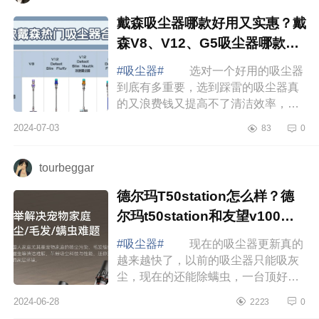
戴森吸尘器哪款好用又实惠？戴
森V8、V12、G5吸尘器哪款好
用
#吸尘器#
选对一个好用的吸尘器
到底有多重要，选到踩雷的吸尘器真
的又浪费钱又提高不了清洁效率，对
于我这样的小户型宠物家长，1千档的
2024-07-03
83
0
吸尘器真的就够用了，很多小伙伴在
选择戴森...
tourbeggar
德尔玛T50station怎么样？德
尔玛t50station和友望v100对
比哪个好
#吸尘器#
现在的吸尘器更新真的
越来越快了，以前的吸尘器只能吸灰
尘，现在的还能除螨虫，一台顶好几
台，倒垃圾也方便，不仅有手动倒尘
2024-06-28
2223
0
还有自动集尘，用起来是越来越方便