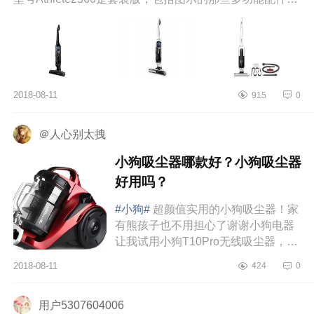
套装...
2018-08-11
915
0
＠人心别太拽
小狗吸尘器哪款好？小狗吸尘器
好用吗？
#小狗#
超颜值实用的小狗吸尘器！家
有熊孩子也不用担心了谢谢小狗电器
让我试用小狗T10Pro无线吸尘器，已
经自留了️家里有个熊孩子（侄子），
2018-08-11
424
0
超可爱的同时也到了调皮的阶...
用户5307604006