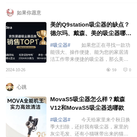
尘器多...
如果你愿意
美的Q9station吸尘器的缺点？
德尔玛、戴森、美的吸尘器哪款
值得入手
#吸尘器#
如果您正在寻找一款功
能强大、操作便捷、能为您的家居清
洁工作带来便捷的吸尘器，那么美的
Q9station无疑是您的理想选择。下面
2024-10-26
59
0
小编为大家介绍下美的Q9station吸尘
器的缺...
心跳
MovaS5吸尘器怎么样？戴森
V12和MovaS5吸尘器选哪款
#吸尘器#
今天给家里来个秋日换
季大扫除，还好我有吸尘器，家里的
灰尘毛发、还有小猫咪带出来的猫粮