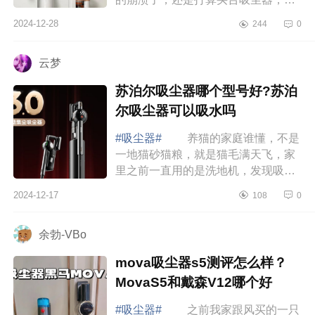
而在选择上却迟迟拿不定主意，最终
2024-12-28
244
0
决定买自动集尘款的，下面小编为大
家介绍下...
云梦
苏泊尔吸尘器哪个型号好?苏泊
尔吸尘器可以吸水吗
#吸尘器#
养猫的家庭谁懂，不是
一地猫砂猫粮，就是猫毛满天飞，家
里之前一直用的是洗地机，发现吸这
种干垃圾不太合适，不注意清洁滚刷
2024-12-17
108
0
还臭臭的，还是决定入手一台吸尘
器，看了推...
余勃-VBo
mova吸尘器s5测评怎么样？
MovaS5和戴森V12哪个好
#吸尘器#
之前我家跟风买的一只