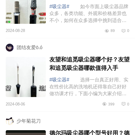
#吸尘器#
如今市面上吸尘器品牌
众多，各类功能、外观和价格差异也
不小，如何在众多选择中挑到适合自
己的那一款并不容易，下面小编为大
2024-08-28
89
0
家介绍下德尔玛T30station吸尘器怎
么样？德...
团结友爱ō.ó
友望和追觅吸尘器哪个好？友望
和追觅吸尘器哪款值得入手
#吸尘器#
选择一台真正好用、实
在性价比高的洗地机还得靠自己好好
做功课才行，下面小编为大家介绍下
友望和追觅吸尘器哪个好？友望和追
2024-08-06
399
0
觅吸尘器哪款值得入手 友望和追
觅吸尘器...
少年菊花刀
德尔玛吸尘器哪个型号好用？德