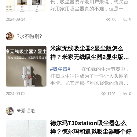
长，吸尘器资深老用户来说，想买台
好用家用吸尘器真的不难，但是一定
要做足攻略再入手，下面小编为大家
2024-09-14
88
0
介绍下追觅和戴森吸尘器哪个值得买?
追觅Z20...
?永不吻别?
米家无线吸尘器2显尘版怎么
样？米家无线吸尘器2显尘版怎
么用
#吸尘器#
在忙碌的生活节奏中，
打扫卫生往往成为了一件让人头疼的
事情。尤其是那些难以察觉的角落和
缝隙里的灰尘、宠物毛发，总是让人
2024-09-02
1793
0
束手无策。下面小编为大家介绍下米
家无线吸...
❤爱唱歌
德尔玛T30station吸尘器怎么
样？德尔玛和追觅吸尘器哪个好