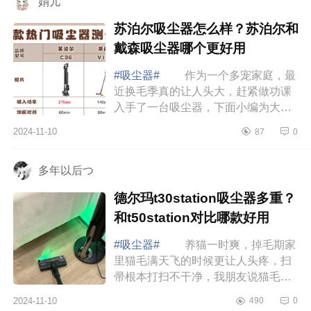
娟儿
苏泊尔吸尘器怎么样？苏泊尔和
戴森吸尘器哪个更好用
#吸尘器#
作为一个多宠家庭，最
近换毛季真的让人头大，赶紧做功课
入手了一台吸尘器，下面小编为大家
介绍下苏泊尔吸尘器怎么样？苏泊尔
2024-11-10
87
0
和戴森吸尘器哪个更好用 苏泊尔
吸尘器怎...
多年以后つ
德尔玛t30station吸尘器多重？
和t50station对比哪款好用
#吸尘器#
养猫一时爽，掉毛期家
里猫毛满天飞的时候更让人头疼，扫
帚根本打扫不干净，我朋友说猫毛还
是得靠吸尘器，吸尘器是真香，下面
2024-11-10
490
0
小编为大家介绍下德尔玛t30station吸