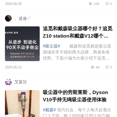
更实用，下面小编为大家介绍下追觅
2024-06-05
168
0
吸尘器哪个型号性价比高？追觅
Z10Station和追...
、迷途~`
追觅和戴森吸尘器哪个好？追觅
Z10 station和戴森V12哪个更
值得购买
#吸尘器#
戴森和追觅都是吸尘器
领域非常不错的两大品牌，两者各有
优势。下面小编为大家介绍下追觅和
戴森吸尘器哪个好？追觅Z10station
2024-05-21
68
0
和戴森V12哪个更值得购买 追觅
Z10statio...
艾嘉兒
吸尘器中的劳斯莱斯，Dyson
V10手持无绳吸尘器使用体验
#戴森#
现代社会，每个人每天赶着出
门上下班，晚上回到家只想让自己躺