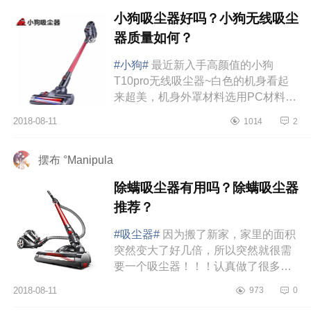
小狗吸尘器好吗？小狗无线吸尘
器质量如何？
#小狗#
最近新入手高颜值的小狗
T10pro无线吸尘器~白色的机身看起
来超美，机身外罩材料选用PC材料，
坚固耐磨抗划痕，就算用再久颜色也
2018-08-11
1014
2
不会发黄~主机很轻，仅有1.5KG左
右，...
摆布 °Manipula
除螨吸尘器有用吗？除螨吸尘器
推荐？
#吸尘器#
因为搬了新家，家里的面积
突然变大了好几倍，所以突然就很需
要一个吸尘器！！！认真做了很多功
课，然后默默长草了小狗T10Pro无线
2018-08-11
973
0
吸尘器，这是超级适合女生用的吸...