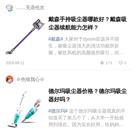
……无语伦次
戴森手持吸尘器哪款好？戴森吸
尘器续航能力怎样？
#戴森#
大家对于dyson应该并不陌
生，被吸尘器强大的清洁功能所折
服，被吹风机的高颜值所吸引，但是
如何去选择一台合适的家用型号，很
2018-08-11
173
0
多人并不清楚吧……先自我介绍一
下，...
※伤痕我心※
德尔玛吸尘器价格？德尔玛吸尘
器好吗？
#德尔玛#
这个德尔玛吸尘器我真的不
知道买了第几个了，从大学一开始就
用到现在。因为实在好用，给妈妈，
给朋友送过很多。不仅才99块算是平