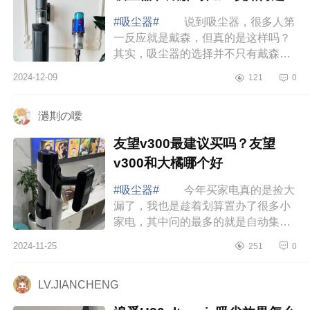
#吸尘器#
说到吸尘器，很多人第
一反应就是戴森，但真的是这样吗？
其实，吸尘器的选择并不只有戴森一
种。最近很火的国产追觅Z20Station
2024-12-09
121
0
吸尘器和进口戴森V12吸尘器，到底
哪个更好用...
濄剘の噯
友望v300最建议买吗？友望
v300和大橘哪个好
#吸尘器#
今年买家电真的是捡大
漏了，我也是趁着划算置办了很多小
家电，其中问的最多的就是自动集尘
吸尘器了，和传统吸尘器需要手动倒
2024-11-25
251
0
灰相比，自动集尘确实能省下很多力
气，但是...
LV.JIANCHENG