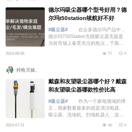
德尔玛吸尘器哪个型号好用？德
尔玛t50station续航好不好
#吸尘器#
在众多德尔玛产品中，
德尔玛T50Station无线吸尘器无疑是
当前市场上备受关注的焦点，下面小
编为大家介绍下德尔玛吸尘器哪个型
2024-08-06
57
0
号好用？德尔玛t50station续航好不
好 德...
持枪灭婊。
戴森和友望吸尘器哪个好？戴森
和友望吸尘器哪款性价比高
#吸尘器#
作为一个家电领域的博
主，我家数量最多的就是清洁电器。
吸尘器、洗地机、扫地机器人，这三
种清洁电器我几乎每天都要用到，其
2024-07-31
90
0
中使用频率最高的还是吸尘器，下面