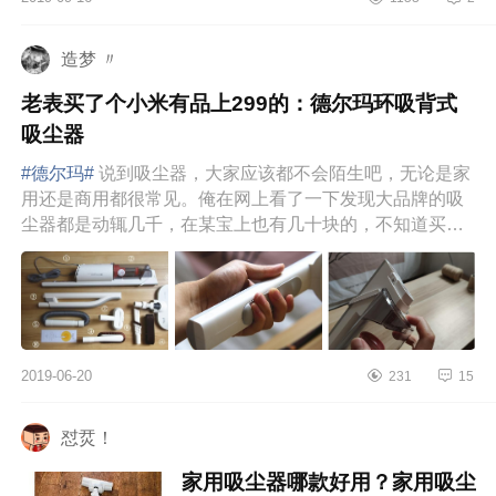
造梦 〃
老表买了个小米有品上299的：德尔玛环吸背式
吸尘器
#德尔玛#
说到吸尘器，大家应该都不会陌生吧，无论是家
用还是商用都很常见。俺在网上看了一下发现大品牌的吸
尘器都是动辄几千，在某宝上也有几十块的，不知道买啥
好？哦！有了，上小...
2019-06-20
231
15
怼烎！
家用吸尘器哪款好用？家用吸尘