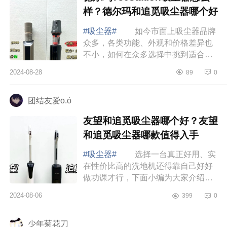
样？德尔玛和追觅吸尘器哪个好
#吸尘器#
如今市面上吸尘器品牌
众多，各类功能、外观和价格差异也
不小，如何在众多选择中挑到适合自
己的那一款并不容易，下面小编为大
2024-08-28
89
0
家介绍下德尔玛T30station吸尘器怎
么样？德...
团结友爱ō.ó
友望和追觅吸尘器哪个好？友望
和追觅吸尘器哪款值得入手
#吸尘器#
选择一台真正好用、实
在性价比高的洗地机还得靠自己好好
做功课才行，下面小编为大家介绍下
友望和追觅吸尘器哪个好？友望和追
2024-08-06
399
0
觅吸尘器哪款值得入手 友望和追
觅吸尘器...
少年菊花刀