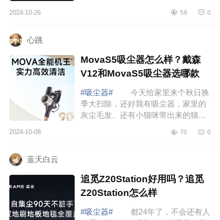
Q9station无疑是您的理想选择。下面
2024-10-26
59
0
小编为大家介绍下美的Q9station吸尘
器的缺...
心跳
MovaS5吸尘器怎么样？戴森
V12和MovaS5吸尘器选哪款
#吸尘器#
今天给家里来个秋日换
季大扫除，还好我有吸尘器，家里的
灰尘毛发、还有小猫咪带出来的猫粮
猫砂全都能搞定，真是我的打扫好帮
2024-10-08
70
0
手。下面小编为大家介绍下MovaS5
吸尘器怎么...
蓝天白云
追觅Z20Station好用吗？追觅
Z20Station怎么样
#吸尘器#
都24年了，不会还有人