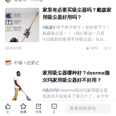
家里有必要买吸尘器吗？戴森家
用吸尘器好用吗？
#戴森#
终于终于终于！把你拿下了！
戴森吸尘器！！（我们家这一只是
V10最新的家用手持吸尘器）自从我
入了戴森吹风机后，我就暗暗发誓，
2018-07-05
2052
0
我要好好挣钱，可以毫不犹豫得买
下...
柠檬々恋爱记
家用吸尘器哪种好？deerma德
尔玛家用吸尘器好不好用？
#德尔玛#
deerma德尔玛家用吸尘器
我真的不知道买了第几个了，从大学
一开始就用到现在。因为实在好用，
发表你的评论
给妈妈，给朋友送过很多。不仅才99
2018-07-05
704
0
收藏
分享
0
0
块算是平价中的战斗机，而且几乎