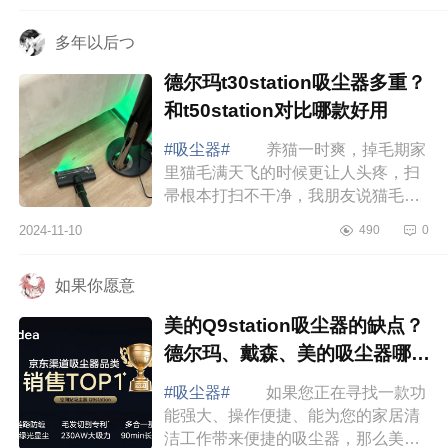
吸尘器怎...
多年以后つ
德尔玛t30station吸尘器多重？
和t50station对比哪款好用
#吸尘器#
养猫一时爽，掉毛期家
里猫毛满天飞的时候更让人头疼，扫
帚根本打扫不干净，我朋友说猫毛还
是得靠吸尘器，吸尘器是真香，下面
2024-11-10
490
0
小编为大家介绍下德尔玛t30station吸
尘器多...
如果你愿意
美的Q9station吸尘器的缺点？
德尔玛、戴森、美的吸尘器哪款
值得入手
#吸尘器#
如果您正在寻找一款功
能强大、操作便捷、能为您的家居清
洁工作带来便捷的吸尘器，那么美的