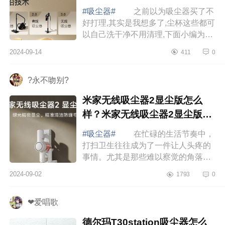
#吸尘器#
之前以为吸尘器买了不
好打理,其实是我想多了,尘杯这些都可
以自己洗干净不用清理,下面小编为大
家介绍下友望吸尘器哪个型号好？友
2024-09-14
411
0
望吸尘器v300和v200哪个好 友望
吸尘器...
?永不吻别?
米家无线吸尘器2显尘版怎么
样？米家无线吸尘器2显尘版怎
么用
#吸尘器#
在忙碌的生活节奏中，
打扫卫生往往成为了一件让人头疼的
事情。尤其是那些难以察觉的角落和
缝隙里的灰尘、宠物毛发，总是让人
2024-09-02
1793
0
束手无策。下面小编为大家介绍下米
家无线吸...
❤爱唱歌
德尔玛T30station吸尘器怎么