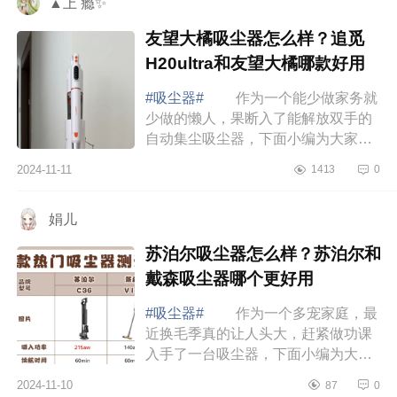
▲上 瘾✨
友望大橘吸尘器怎么样？追觅
H20ultra和友望大橘哪款好用
#吸尘器#
作为一个能少做家务就
少做的懒人，果断入了能解放双手的
自动集尘吸尘器，下面小编为大家介
绍下友望大橘吸尘器怎么样？追觅
2024-11-11
1413
0
H20ultra和友望大橘哪款好用 友
望大橘吸尘...
娟儿
苏泊尔吸尘器怎么样？苏泊尔和
戴森吸尘器哪个更好用
#吸尘器#
作为一个多宠家庭，最
近换毛季真的让人头大，赶紧做功课
入手了一台吸尘器，下面小编为大家
介绍下苏泊尔吸尘器怎么样？苏泊尔
2024-11-10
87
0
和戴森吸尘器哪个更好用 苏泊尔