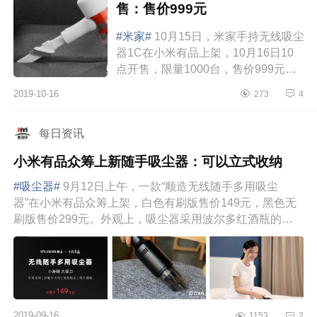
售：售价999元
#米家#
10月15日，米家手持无线吸尘
器1C在小米有品上架，10月16日10
点开售，限量1000台，售价999元，
抢先预定，先到先得。米家1C吸尘器
2019-10-16
273
4
主机将马达和电池后置于手柄处，力
矩缩短，内...
每日资讯
小米有品众筹上新随手吸尘器：可以立式收纳
#吸尘器#
9月12日上午，一款“顺造无线随手多用吸尘
器”在小米有品众筹上架，白色有刷版售价149元，黑色无
刷版售价299元。外观上，吸尘器采用波尔多红酒瓶的外
观设计，头部位置设有隐...
2019-09-16
1153
2