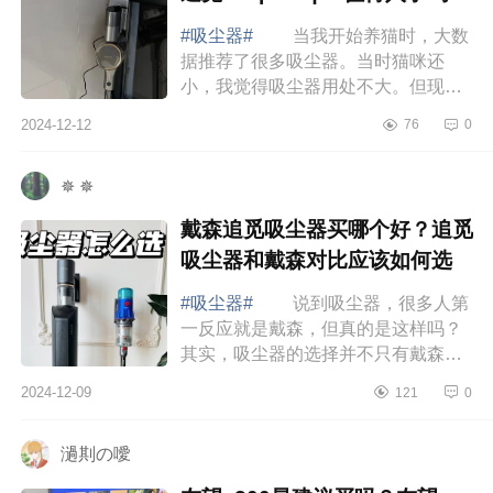
#吸尘器#
当我开始养猫时，大数
据推荐了很多吸尘器。当时猫咪还
小，我觉得吸尘器用处不大。但现
在，我简直离不开它，下面小编为大
2024-12-12
76
0
家介绍下追觅v16proaqua测评怎么
样?追觅v16proa...
✵ ✵
戴森追觅吸尘器买哪个好？追觅
吸尘器和戴森对比应该如何选
#吸尘器#
说到吸尘器，很多人第
一反应就是戴森，但真的是这样吗？
其实，吸尘器的选择并不只有戴森一
种。最近很火的国产追觅Z20Station
2024-12-09
121
0
吸尘器和进口戴森V12吸尘器，到底
哪个更好用...
濄剘の噯