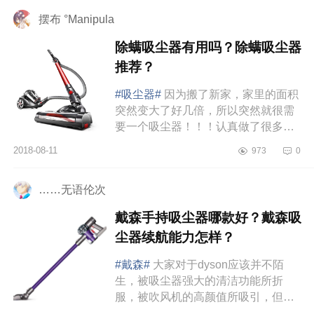
右，...
摆布 °Manipula
除螨吸尘器有用吗？除螨吸尘器
推荐？
#吸尘器#
因为搬了新家，家里的面积
突然变大了好几倍，所以突然就很需
要一个吸尘器！！！认真做了很多功
课，然后默默长草了小狗T10Pro无线
2018-08-11
973
0
吸尘器，这是超级适合女生用的吸...
……无语伦次
戴森手持吸尘器哪款好？戴森吸
尘器续航能力怎样？
#戴森#
大家对于dyson应该并不陌
生，被吸尘器强大的清洁功能所折
服，被吹风机的高颜值所吸引，但是
如何去选择一台合适的家用型号，很