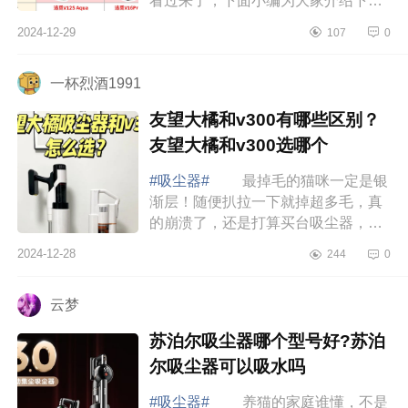
看过来了，下面小编为大家介绍下追
觅v16proaqua和v12saqua哪款好
2024-12-29
107
0
用？追觅v16proaqua和v12saqua如
何选 追觅v1...
一杯烈酒1991
友望大橘和v300有哪些区别？
友望大橘和v300选哪个
#吸尘器#
最掉毛的猫咪一定是银
渐层！随便扒拉一下就掉超多毛，真
的崩溃了，还是打算买台吸尘器，然
而在选择上却迟迟拿不定主意，最终
2024-12-28
244
0
决定买自动集尘款的，下面小编为大
家介绍下...
云梦
苏泊尔吸尘器哪个型号好?苏泊
尔吸尘器可以吸水吗
#吸尘器#
养猫的家庭谁懂，不是