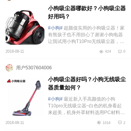
小狗吸尘器哪款好？小狗吸尘器
好用吗？
#小狗#
超颜值实用的小狗吸尘器！家
有熊孩子也不用担心了谢谢小狗电器
让我试用小狗T10Pro无线吸尘器，已
经自留了️家里有个熊孩子（侄子），
2018-08-11
424
0
超可爱的同时也到了调皮的阶...
用户5307604006
小狗吸尘器好吗？小狗无线吸尘
器质量如何？
#小狗#
最近新入手高颜值的小狗
T10pro无线吸尘器~白色的机身看起
来超美，机身外罩材料选用PC材料，
坚固耐磨抗划痕，就算用再久颜色也
2018-08-11
1014
2
不会发黄~主机很轻，仅有1.5KG左