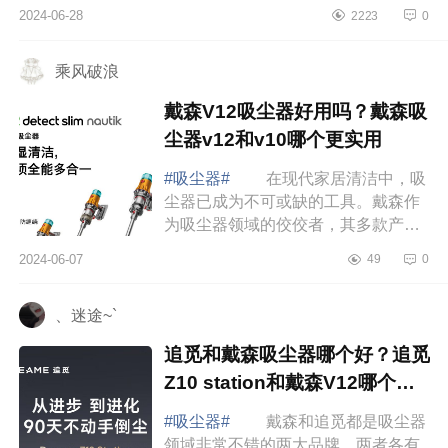
台，倒垃圾也方便，不仅有手动倒尘
2024-06-28
2223
0
还有自动集尘，用起来是越来越方便
了。下面...
乘风破浪
戴森V12吸尘器好用吗？戴森吸
尘器v12和v10哪个更实用
#吸尘器#
在现代家居清洁中，吸
尘器已成为不可或缺的工具。戴森作
为吸尘器领域的佼佼者，其多款产品
都受到了消费者的广泛好评。下面小
2024-06-07
49
0
编为大家介绍下戴森V12吸尘器好用
吗？戴森吸...
、迷途~`
追觅和戴森吸尘器哪个好？追觅
Z10 station和戴森V12哪个更
值得购买
#吸尘器#
戴森和追觅都是吸尘器
领域非常不错的两大品牌，两者各有