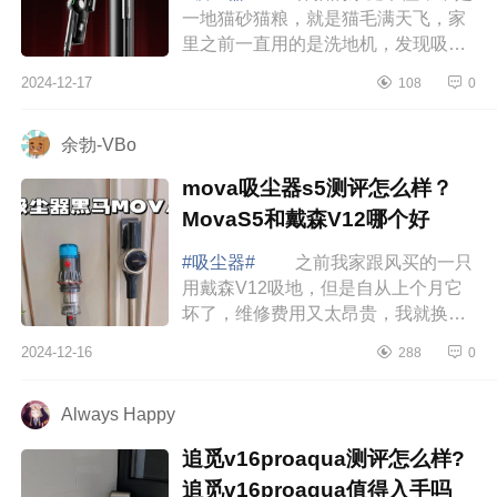
一地猫砂猫粮，就是猫毛满天飞，家
里之前一直用的是洗地机，发现吸这
种干垃圾不太合适，不注意清洁滚刷
2024-12-17
108
0
还臭臭的，还是决定入手一台吸尘
器，看了推...
余勃-VBo
mova吸尘器s5测评怎么样？
MovaS5和戴森V12哪个好
#吸尘器#
之前我家跟风买的一只
用戴森V12吸地，但是自从上个月它
坏了，维修费用又太昂贵，我就换了
个新的吸尘器MovaS5，下面小编为
2024-12-16
288
0
大家介绍下mova吸尘器s5测评怎么
样？MovaS5和戴...
Always Happy
追觅v16proaqua测评怎么样?
追觅v16proaqua值得入手吗