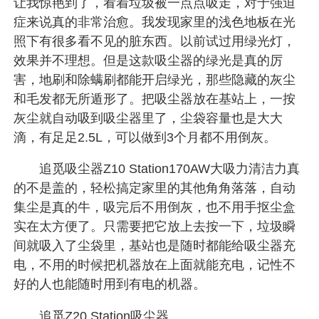
让我惊艳到了，看着垃圾被一点点吸走，对于强迫
症来说真的非常治愈。我发现家里的浅色地板在光
照下有很多看不见的脏东西。以前试过用绿光灯，
效果并不理想。但是这款吸尘器的绿光是真的厉
害，地刷和除螨刷都能开启绿光，那些隐藏的灰尘
和毛发都无所遁形了。把吸尘器放在基站上，一按
灰尘就自动吸到吸尘器里了，尘袋容量也是大大
滴，有足足2.5L，可以做到3个月都不用倒灰。
追觅吸尘器Z10 Station170AW大吸力清洁力真
的不是盖的，轻松搞定家里的其他角角落落，自动
集尘是真的牛，吸完后不用倒灰，也不用手抠尘盒
实在太方便了。只需要把它放上去按一下，垃圾瞬
间就吸入了尘袋里，基站也是随时都能给吸尘器充
电，不用的时候把机器放在上面就能充电，记性不
好的人也能随时用到有电的机器。
追觅Z20 Station吸尘器