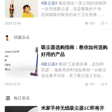
#吸尘器#
最近朋友一直让我给他推荐
一款无线吸尘器，说是要吸的干净、
还得能吸到家里的各个卫生死角，并
且噪音还不能太大，续航至少要在1个
2019-12-09
303
0
小时左右，倒灰方便，清洁容易等等
好多要求...
琪颖乐乐
吸尘器选购指南：教你如何选购
好用的产品
#吸尘器#
都说“工欲善其事，必先利
其器”，做家务的时候如果有一台吸尘
器会事半功倍，有了吸尘器之后会让
家里面的灰尘无处藏身，家里每次的
2019-11-27
297
0
大扫除也不会弄得家里到处都是灰
尘，家里...
每日资讯
米家手持无线吸尘器1C即将开