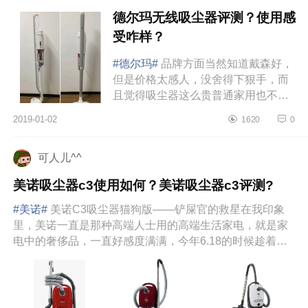
德尔玛无线吸尘器评测？使用感
受咋样？
#德尔玛#
品牌方面当然知道戴森好，
但是价格太感人，没舍得下狠手，而
且觉得吸尘器这么贵普通家用也不
值。简单说，我想要买对的不买贵
2019-01-02
1620
0
的。家里的吸尘器用得还算挺多的，
有...
可人儿^^
美诺吸尘器c3使用如何？美诺吸尘器c3评测?
#美诺#
美诺C3吸尘器猫狗版――铲屎官的救星在我印象
里，美诺一直是那种高端人士用的高端生活家电，就是家
电中的奢侈品，一直好感度满满，今年6.18的时候趁着活
动终于拔...