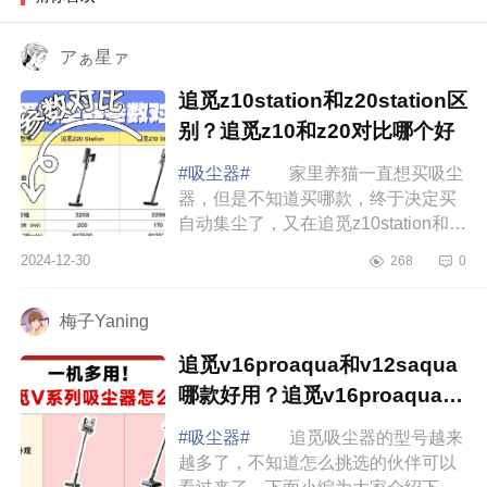
アぁ星ァ
追觅z10station和z20station区
别？追觅z10和z20对比哪个好
#吸尘器#
家里养猫一直想买吸尘
器，但是不知道买哪款，终于决定买
自动集尘了，又在追觅z10station和追
觅z20station之间犯难，索性一咬牙全
2024-12-30
268
0
都买了。下面小编为大家介绍下追觅
z10s...
梅子Yaning
追觅v16proaqua和v12saqua
哪款好用？追觅v16proaqua和
v12saqua如何选
#吸尘器#
追觅吸尘器的型号越来
越多了，不知道怎么挑选的伙伴可以