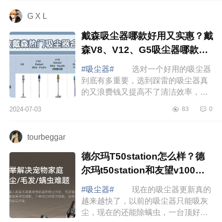
小编为大...
G X L
戴森吸尘器哪款好用又实惠？戴
森V8、V12、G5吸尘器哪款好
用
#吸尘器#
选对一个好用的吸尘器
到底有多重要，选到踩雷的吸尘器真
的又浪费钱又提高不了清洁效率，对
于我这样的小户型宠物家长，1千档的
2024-07-03
83
0
吸尘器真的就够用了，很多小伙伴在
选择戴森...
tourbeggar
德尔玛T50station怎么样？德
尔玛t50station和友望v100对
比哪个好
#吸尘器#
现在的吸尘器更新真的
越来越快了，以前的吸尘器只能吸灰
尘，现在的还能除螨虫，一台顶好几