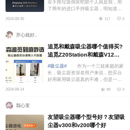
在手抠垃圾倒灰吧那个人就是我，用
了两年的进口手持吸尘器，明知道鸡
肋还是舍不得扔，直到更新了追觅
2024-09-30
117
0
Z20Station，下面小编为大家介绍下
追觅Z20Sta...
开心就好..
追觅和戴森吸尘器哪个值得买?
追觅Z20Station和戴森V12到
底买哪个
#吸尘器#
作为一个三娃家庭的家
长，吸尘器资深老用户来说，想买台
好用家用吸尘器真的不难，但是一定
要做足攻略再入手，下面小编为大家
2024-09-14
88
0
介绍下追觅和戴森吸尘器哪个值得买?
追觅Z20...
我心里
友望吸尘器哪个型号好？友望吸
尘器v300和v200哪个好