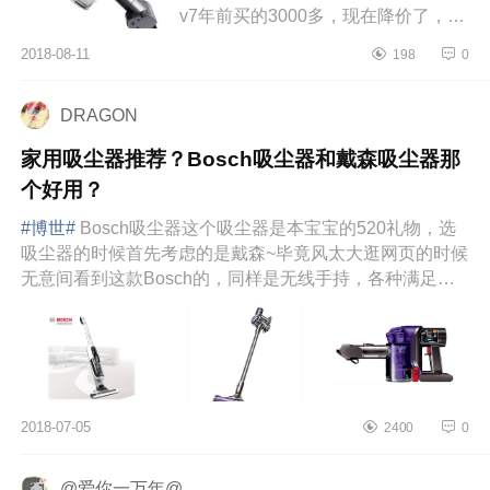
v7年前买的3000多，现在降价了，可
以入一个，干净看得见！必买系列之
2018-08-11
198
0
小米电动无线拖把，这个是最近...
DRAGON
家用吸尘器推荐？Bosch吸尘器和戴森吸尘器那
个好用？
#博世#
Bosch吸尘器这个吸尘器是本宝宝的520礼物，选
吸尘器的时候首先考虑的是戴森~毕竟风太大逛网页的时候
无意间看到这款Bosch的，同样是无线手持，各种满足我
的需要并...
2018-07-05
2400
0
@爱你一万年@