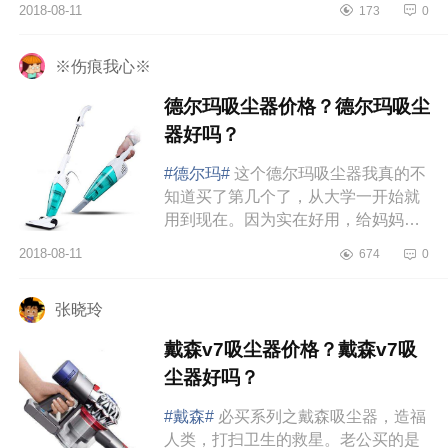
2018-08-11
173
0
多人并不清楚吧……先自我介绍一
下，...
※伤痕我心※
德尔玛吸尘器价格？德尔玛吸尘
器好吗？
#德尔玛#
这个德尔玛吸尘器我真的不
知道买了第几个了，从大学一开始就
用到现在。因为实在好用，给妈妈，
给朋友送过很多。不仅才99块算是平
2018-08-11
674
0
价中的战斗机，而且几乎挑不出任...
张晓玲
戴森v7吸尘器价格？戴森v7吸
尘器好吗？
#戴森#
必买系列之戴森吸尘器，造福
人类，打扫卫生的救星。老公买的是