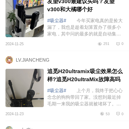
友望v300最建议买吗？友望
v300和大橘哪个好
#吸尘器#
今年买家电真的是捡大
漏了，我也是趁着划算置办了很多小
家电，其中问的最多的就是自动集尘
吸尘器了，和传统吸尘器需要手动倒
2024-11-25
251
0
灰相比，自动集尘确实能省下很多力
气，但是...
LV.JIANCHENG
追觅H20ultramix吸尘效果怎么
样?追觅H20uItraMix故障高吗
#吸尘器#
上个月，我终于把心心
念念的狗狗带回了家。没想到最近掉
毛期一来我的吸尘器就被堵坏了。正
好赶上双十一，决定换个能一机多用
2024-11-23
53
0
的洗地机试试。经过一番挑选最终选
择了追觅...