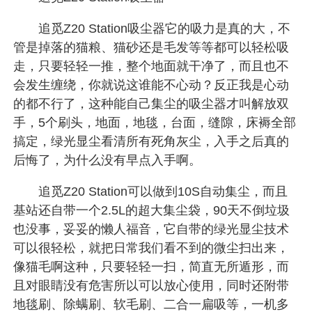
追觅Z20 Station吸尘器它的吸力是真的大，不
管是掉落的猫粮、猫砂还是毛发等等都可以轻松吸
走，只要轻轻一推，整个地面就干净了，而且也不
会发生缠绕，你就说这谁能不心动？反正我是心动
的都不行了，这种能自己集尘的吸尘器才叫解放双
手，5个刷头，地面，地毯，台面，缝隙，床褥全部
搞定，绿光显尘看清所有死角灰尘，入手之后真的
后悔了，为什么没有早点入手啊。
追觅Z20 Station可以做到10S自动集尘，而且
基站还自带一个2.5L的超大集尘袋，90天不倒垃圾
也没事，妥妥的懒人福音，它自带的绿光显尘技术
可以很轻松，就把日常我们看不到的微尘扫出来，
像猫毛啊这种，只要轻轻一扫，简直无所遁形，而
且对眼睛没有危害所以可以放心使用，同时还附带
地毯刷、除螨刷、软毛刷、二合一扁吸等，一机多