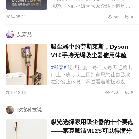
优势。下面小编为大家介绍下追觅和
戴森吸尘器哪个好？追觅Z10station
2024-05-21
68
0
和戴森V12哪个更值得购买 追觅
Z10statio...
艾嘉兒
吸尘器中的劳斯莱斯，Dyson
V10手持无绳吸尘器使用体验
#戴森#
现代社会，每个人每天赶着出
门上下班，晚上回到家只想让自己躺
在沙发上休息，不过看着地板沙发上
不知从何时积攒起的灰尘和宠物四散
2019-12-18
408
0
的毛发，又不得不把自己撑起来，勉
强清理...
汐宸科技说
纵览选择家用吸尘器的十个要点
——莱克魔洁M12S可以得满分