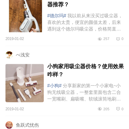
器推荐？
#德尔玛#
我以前从来没买过吸尘器，
喜欢的太贵，便宜的颜值太差，后来
遇到这个德尔玛吸尘器，价格简直是
平价中的战斗机，颜值也很高大尚，
2019-01-02
257
0
果断入手。用了一段时没有任何问...
べ浅安
小狗家用吸尘器价格？使用效果
咋样？
#小狗#
分享新家的第一个小家电~小
狗无线吸尘器，一整套里面包含二合
一宽嘴刷、扁吸嘴、软绒滚筒地刷、
电动除螨刷四个刷头，兼具吸尘、除
2019-01-02
205
0
螨两大功能！价格也很便宜，不到...
鱼跃式忧伤