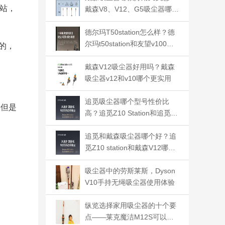
站，
戴森V8、V12、G5吸尘器哪款
好用
德尔玛T50station怎么样？德
尔玛t50station和友望v100对
的，
比哪个好
戴森V12吸尘器好用吗？戴森
吸尘器v12和v10哪个更实用
追觅吸尘器哪个型号性价比
，但是
高？追觅Z10 Station和追觅Z
20 Station怎么选
追觅和戴森吸尘器哪个好？追
觅Z10 station和戴森V12哪个
更值得购买
吸尘器中的劳斯莱斯，Dyson
V10手持无绳吸尘器使用体验
纵览选择家用吸尘器的十个要
点——莱克魔洁M12S可以得