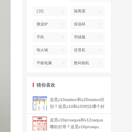
口红
隔离霜
微波炉
保温杯
手机
羽绒服
电火锅
挂烫机
平板电脑
数码相机
猜你喜欢
追觅z10station和z20station区
别？追觅z10和z20对比哪个好
追觅v16proaqua和v12saqua
哪款好用？追觅v16proaqua