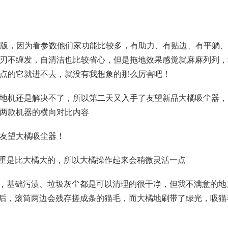
旋锋版，因为看参数他们家功能比较多，有助力、有贴边、有平躺
刃不缠发，自清洁也比较省心，但是拖地效果感觉就麻麻列列，
点的它就进不去，就没有我想象的那么厉害吧！
机还是解决不了，所以第二天又入手了友望新品大橘吸尘器，
两款机器的横向对比内容
友望大橘吸尘器！
重是比大橘大的，所以大橘操作起来会稍微灵活一点
，基础污渍、垃圾灰尘都是可以清理的很干净，但我不满意的地
束后，滚筒两边会残存搓成条的猫毛，而大橘地刷带了绿光，吸猫