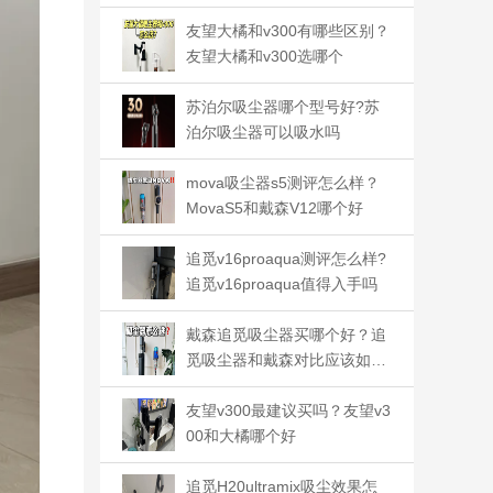
和v12saqua如何选
友望大橘和v300有哪些区别？
友望大橘和v300选哪个
苏泊尔吸尘器哪个型号好?苏
泊尔吸尘器可以吸水吗
mova吸尘器s5测评怎么样？
MovaS5和戴森V12哪个好
追觅v16proaqua测评怎么样?
追觅v16proaqua值得入手吗
戴森追觅吸尘器买哪个好？追
觅吸尘器和戴森对比应该如何
选
友望v300最建议买吗？友望v3
00和大橘哪个好
追觅H20ultramix吸尘效果怎