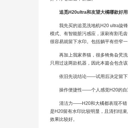
追觅H20ultra和友望大橘哪款好用
我先买的追觅洗地机H20 ultra
模式、有智能脏污感应，滚刷有割毛齿
很容易就留下水印。包括躺平有些窄一
再加上我家养猫，很多犄角旮旯洗地
只用过这两款机器，因此本篇会包含该
依旧先说结论——试用后决定留下
操作便捷性——个人感觉H20的自
清洁力——H20和大橘都表现不错
是H20留有水印比较明显，且清扫结
效果比较好。