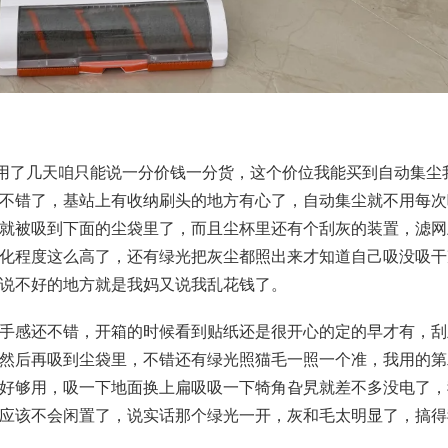
用了几天咱只能说一分价钱一分货，这个价位我能买到自动集尘
不错了，基站上有收纳刷头的地方有心了，自动集尘就不用每次
就被吸到下面的尘袋里了，而且尘杯里还有个刮灰的装置，滤网
化程度这么高了，还有绿光把灰尘都照出来才知道自己吸没吸干
说不好的地方就是我妈又说我乱花钱了。
感还不错，开箱的时候看到贴纸还是很开心的定的早才有，刮
然后再吸到尘袋里，不错还有绿光照猫毛一照一个准，我用的第
好够用，吸一下地面换上扁吸吸一下犄角旮旯就差不多没电了，
应该不会闲置了，说实话那个绿光一开，灰和毛太明显了，搞得