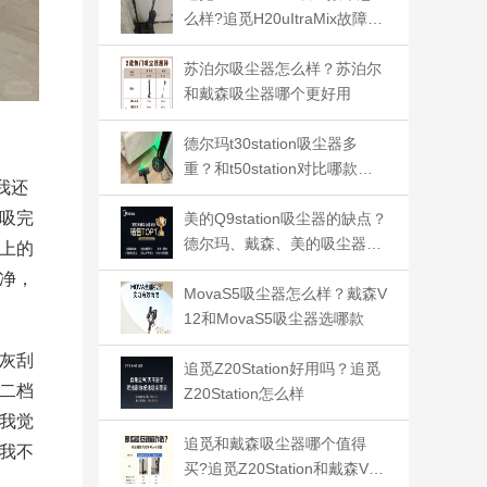
么样?追觅H20uItraMix故障高
吗
苏泊尔吸尘器怎么样？苏泊尔
和戴森吸尘器哪个更好用
德尔玛t30station吸尘器多
重？和t50station对比哪款好
我还
用
吸完
美的Q9station吸尘器的缺点？
德尔玛、戴森、美的吸尘器哪
上的
款值得入手
净，
MovaS5吸尘器怎么样？戴森V
12和MovaS5吸尘器选哪款
灰刮
追觅Z20Station好用吗？追觅
二档
Z20Station怎么样
我觉
追觅和戴森吸尘器哪个值得
我不
买?追觅Z20Station和戴森V12