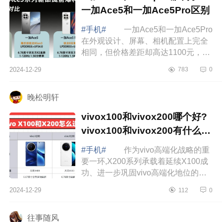
一加Ace5和一加Ace5Pro区别
#手机#
一加Ace5和一加Ace5Pro
在外观设计、屏幕、相机配置上完全
相同，但价格差距却高达1100元，起
售价分别为2299元和3399元，这个差
2024-12-29
783
0
价让不少消费者陷入了困惑，究竟值
不值得为...
晚松明轩
vivox100和vivox200哪个好?
vivox100和vivox200有什么区
别
#手机#
作为vivo高端化战略的重
要一环,X200系列承载着延续X100成
功、进一步巩固vivo高端化地位的期
望。下面小编为大家介绍下vivox100
2024-12-29
112
0
和vivox200哪个好?vivox100和
vivox200有什...
往事随风