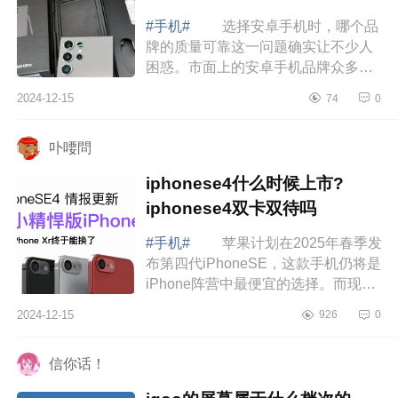
#手机#
选择安卓手机时，哪个品
牌的质量可靠这一问题确实让不少人
困惑。市面上的安卓手机品牌众多，
质量参差不齐，有些品牌注重设计美
2024-12-15
74
0
学，有些则在性能优化上不遗余力。
然而，...
卟喓問
iphonese4什么时候上市?
iphonese4双卡双待吗
#手机#
苹果计划在2025年春季发
布第四代iPhoneSE，这款手机仍将是
iPhone阵营中最便宜的选择。而现
在，关于iPhoneSE4的价格，又有了
2024-12-15
926
0
进一步爆料。下面小编为大家介绍下
iphonese4...
信你话！