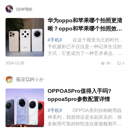
个好？红...
zyantpp
华为oppo和苹果哪个拍照更清
晰？oppo和苹果哪个拍照效果
好
#手机#
在这个视觉为王的时代，
手机摄影已不仅仅是一种记录生活的
方式，它更成为了一种艺术表达。随
着科技的飞速发展，手机摄像头的性
2024-12-28
90
0
能也在不断提升，甚至在某些方面已
经能够...
莪没笖鈳☆か
OPPOA5Pro值得入手吗?
oppoa5pro参数配置详情
#手机#
OPPOA系列自称耐用战
神系列，我觉得还是名副其实的，很
多耐用可靠的特性连自家旗舰都不一