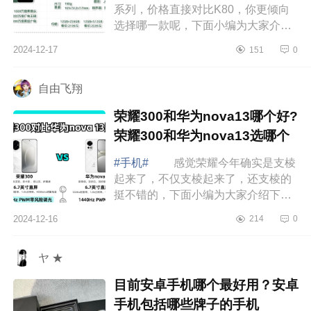
系列，价格直接对比K80，你更倾向
选择哪一款呢，下面小编为大家介绍
下荣耀gt和红米k80哪个好？荣耀gt和
2024-12-17
151
0
红米k80对比应该如何选 荣耀gt和
红米k80...
自由飞翔
荣耀300和华为nova13哪个好?
荣耀300和华为nova13选哪个
#手机#
感觉荣耀今年确实是支棱
起来了，不仅支棱起来了，还支棱的
挺不错的，下面小编为大家介绍下荣
耀300和华为nova13哪个好?荣耀300
2024-12-16
214
0
和华为nova13选哪个 荣耀300和
华为nova...
ヤ ★
目前安卓手机哪个最好用？安卓
手机包括哪些牌子的手机