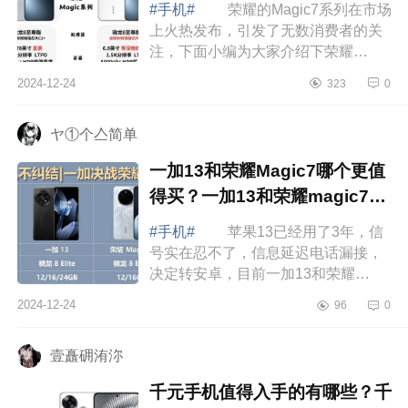
#手机#
荣耀的Magic7系列在市场
上火热发布，引发了无数消费者的关
注，下面小编为大家介绍下荣耀
magic7和7pro参数对比？荣耀magic7
2024-12-24
323
0
和7pro有什么区别 荣耀magic7和
7pro参数对...
ヤ①个亼简单
一加13和荣耀Magic7哪个更值
得买？一加13和荣耀magic7哪
个更护眼
#手机#
苹果13已经用了3年，信
号实在忍不了，信息延迟电话漏接，
决定转安卓，目前一加13和荣耀
Magic7二选一，不玩游戏，系统屏幕
2024-12-24
96
0
拍照均衡些选哪个合适呀，下面小编
为大家介绍下...
壹矗砽洧沵
千元手机值得入手的有哪些？千