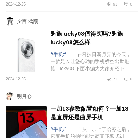
定齐全，更别说友商了。下面小编为
2024-12-25
91
0
大家介绍下OPPOA5Pro值得入手吗?
oppoa5pro参...
夕言 戏颜
魅族lucky08值得买吗?魅族
lucky08怎么样
#手机#
在科技日新月异的今天，
一款足以让您心动的手机横空出世魅
族Lucky08,下面小编为大家介绍下魅
族lucky08值得买吗?魅族lucky08怎么
2024-12-25
71
0
样 魅族lucky08值得买吗 魅族
luck...
明月心
一加13参数配置如何？一加13
是直屏还是曲屏手机
#手机#
自从一加上了哈苏之后，
它家手机的拍照能力简直飞跃式进