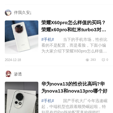
介绍下华为X6和三星W25哪个好？华
为X6和三...
伴我久安¡
荣耀X60pro怎么样值的买吗？
荣耀x60pro和红米turbo3对比
哪个好
#手机#
当下的手机市场，性价比
看的不是配置，而是看脸，下面小编
为大家介绍下荣耀X60pro怎么样值的
买吗？荣耀x60pro和红米turbo3对比
2024-12-18
283
0
哪个好 荣耀X60pro怎么样值的买
吗 ...
渗透
华为nova13的性价比高吗?华
为nova13和nova13pro哪个好
#手机#
国产手机大厂今年迅速崛
起，中端机型也跟着顺势崛起啦，特
别是有些Pro版的配置真的很能打，下