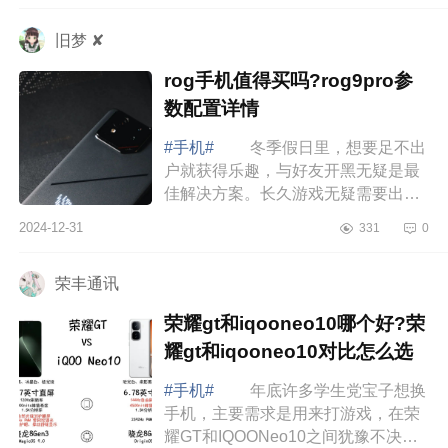
为大家介...
旧梦 ✘
rog手机值得买吗?rog9pro参
数配置详情
#手机#
冬季假日里，想要足不出
户就获得乐趣，与好友开黑无疑是最
佳解决方案。长久游戏无疑需要出色
的性能、持久的续航以及卓越的散热
2024-12-31
331
0
表现。作为目前开黑装备的独一档选
择，RO...
荣丰通讯
荣耀gt和iqooneo10哪个好?荣
耀gt和iqooneo10对比怎么选
#手机#
年底许多学生党宝子想换
手机，主要需求是用来打游戏，在荣
耀GT和IQOONeo10之间犹豫不决，