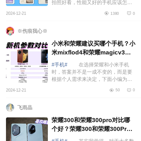
拍照好看，性能又好的手机应该怎么
选，下面小编为大家介绍下三千拍照
2024-12-21
1380
0
最建议买的3款手机有哪些？3000元
拍照手机...
※伤痕我心※
小米和荣耀建议买哪个手机？小
米mixflod4和荣耀magicv3应
该如何选
#手机#
在选择荣耀和小米手机
时，答案并不是一成不变的，而是要
根据个人需求来决定，下面小编为大
家介绍下小米和荣耀建议买哪个手
2024-12-21
50
0
机？小米mixflod4和荣耀magicv3应该
如何选 ...
飞雨晶
荣耀300和荣耀300pro对比哪
个好？荣耀300和荣耀300Pro
的区别