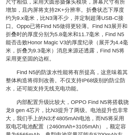
尺寸相似，采用大圆形摄像头模块，屏幕尺寸有所
增加，且内屏将支持2K+分辨率。折叠状态下厚度
约为9.x毫米，比N3薄不少，并定制超薄USB-C接
口。Oppo已将Find N5做得更轻薄。Find N3展开和
折叠时的厚度分别为5.8毫米和11.7毫米，Find N5
能否击败Honor Magic V3的厚度纪录（展开为4.4毫
米，折叠为9.3毫米）消息来源还透露，Find N5将
采用更坚固的边框。
Find N5的防泼水性能将有所提高，这意味着其
整体构造将得到改善。不仅支持IP68级别的防尘防
水，还可能支持无线充电功能‌。
内部配置升级比较大，OPPO Find N5将搭载骁
龙8 gen 4芯片，比N3提升了两级。电池提升也非常
大，我们手上的N3才4805mAh电池，而N5将采用
双电芯电池配置（2460mAh+3105mAh），额定容
量为5565mAh，典型电池容量可能在5700mAh左