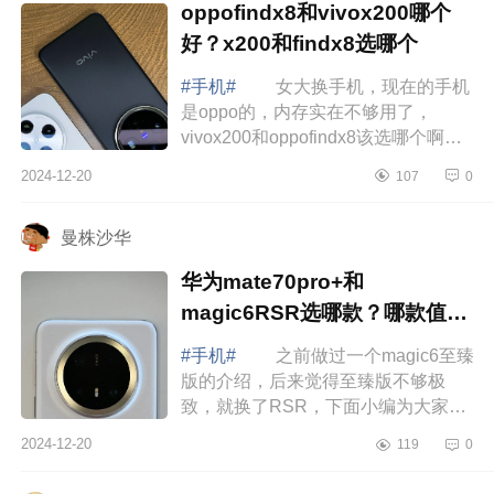
oppofindx8和vivox200哪个
好？x200和findx8选哪个
#手机#
女大换手机，现在的手机
是oppo的，内存实在不够用了，
vivox200和oppofindx8该选哪个啊，
好纠结.下面小编为大家介绍下
2024-12-20
107
0
oppofindx8和vivox200哪个好？x200
和findx8选哪个 ...
曼株沙华
华为mate70pro+和
magic6RSR选哪款？哪款值得
入手
#手机#
之前做过一个magic6至臻
版的介绍，后来觉得至臻版不够极
致，就换了RSR，下面小编为大家介
绍下华为mate70pro+和magic6RSR
2024-12-20
119
0
选哪款？哪款值得入手 华为
mate70pro+和magi...