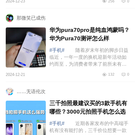
2024-12-23
256
0
好的，下面小编为大家介绍下小米15
和荣耀...
那微笑已成伤
华为pura70pro是纯血鸿蒙吗？
华为Pura70测评怎么样
#手机#
随着岁末年初的脚步日益
临近，一年一度的换机迎新年活动如
约而至，为消费者带来了前所未有的
购机盛宴。在众多品牌中，华为作为
2024-12-21
132
0
国产品质手机，始终以其卓越的品
质、创新...
……无语伦次
三千拍照最建议买的3款手机有
哪些？3000元拍照手机怎么选
#手机#
近期各家发布的中高端手
机有没有能打的，三千价位想要一款