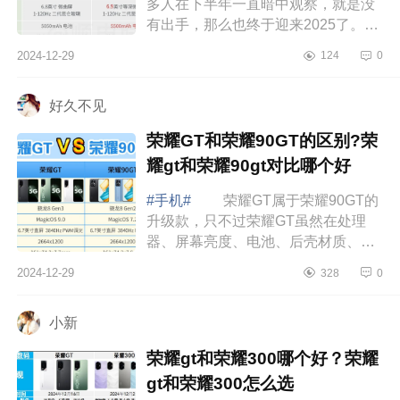
多人在下半年一直暗中观察，就是没
有出手，那么也终于迎来2025了。做
正确的事，还要在正确的时间做事，
2024-12-29
124
0
都是比较重要的。如果买笔记本，评
价君推...
好久不见
荣耀GT和荣耀90GT的区别?荣
耀gt和荣耀90gt对比哪个好
#手机#
荣耀GT属于荣耀90GT的
升级款，只不过荣耀GT虽然在处理
器、屏幕亮度、电池、后壳材质、
WiFi和充电协议上升级了，但相机、
2024-12-29
328
0
屏幕和有线充电基本没变。并且荣耀
GT还砍掉了独...
小新
荣耀gt和荣耀300哪个好？荣耀
gt和荣耀300怎么选