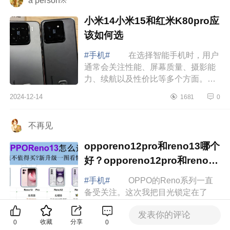
a person※
小米14小米15和红米K80pro应
该如何选
#手机#
在选择智能手机时，用户
通常会关注性能、屏幕质量、摄影能
力、续航以及性价比等多个方面。小
米15、小米14和红米K80作为小米品
2024-12-14
1681
0
牌下的热门机型，各自具有独特的优
点和缺点...
不再见
opporeno12pro和reno13哪个
好？opporeno12pro和reno13
对比如何选
#手机#
OPPO的Reno系列一直
备受关注。这次我把目光锁定在了
Reno12和Reno13上，两款手机都在
发表你的评论
3000元左右，但究竟哪款更值得入手
2024-12-14
164
0
收藏
分享
0
0
呢 opporeno12pro和reno13哪个