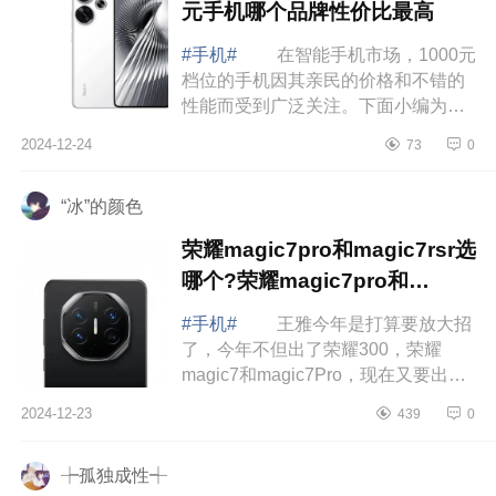
元手机哪个品牌性价比最高
#手机#
在智能手机市场，1000元
档位的手机因其亲民的价格和不错的
性能而受到广泛关注。下面小编为大
家介绍下千元手机值得入手的有哪
2024-12-24
73
0
些？千元手机哪个品牌性价比最
高 千元手...
“冰”的颜色
荣耀magic7pro和magic7rsr选
哪个?荣耀magic7pro和
magic7rsr对比哪个好
#手机#
王雅今年是打算要放大招
了，今年不但出了荣耀300，荣耀
magic7和magic7Pro，现在又要出一
款荣耀magic7RSR，就问你期不期
2024-12-23
439
0
待。下面小编为大家介绍下荣耀
magic7pro和magic7...
┾孤独成性┽