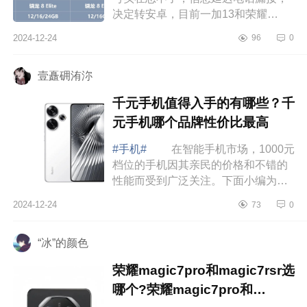
决定转安卓，目前一加13和荣耀
Magic7二选一，不玩游戏，系统屏幕
2024-12-24
96
0
拍照均衡些选哪个合适呀，下面小编
为大家介绍下...
壹矗砽洧沵
千元手机值得入手的有哪些？千
元手机哪个品牌性价比最高
#手机#
在智能手机市场，1000元
档位的手机因其亲民的价格和不错的
性能而受到广泛关注。下面小编为大
家介绍下千元手机值得入手的有哪
2024-12-24
73
0
些？千元手机哪个品牌性价比最
高 千元手...
“冰”的颜色
荣耀magic7pro和magic7rsr选
哪个?荣耀magic7pro和