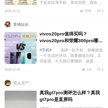
于喜欢轻薄手机、喜欢拍照、喜欢外
观好看的伙伴们该如何选择这三款手
2024-12-21
1584
0
机呢，下面小编为大家介绍下荣耀华
为oppo手...
青橘短衫．
vivos20pro值得买吗？
vivos20pro和荣耀300pro哪个
好
#手机#
选择一款手机，就像挑选
一个合适的伴侣，既要颜值在线，又
得靠谱。今天我们要聊的，就是
vivoS20Pro，正如它的名字那样，既
2024-12-20
233
0
时尚又具备实力，让你一眼就心动。
下面小编为...
可人儿^^
真我gt7pro测评怎么样？真我
gt7pro是直屏吗