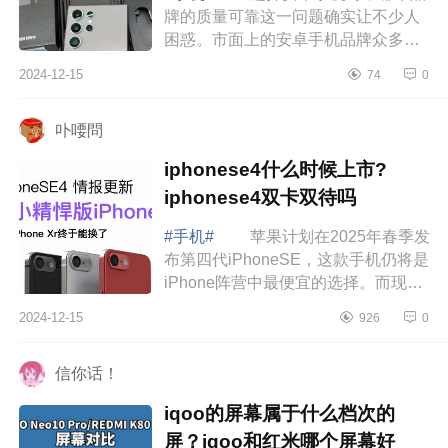
牌的质量可靠这一问题确实让不少人
困惑。市面上的安卓手机品牌众多，
质量参差不齐，有些品牌注重设计美
2024-12-15
74
0
学，有些则在性能优化上不遗余力。
然而，...
卟喓問
iphonese4什么时候上市?
iphonese4双卡双待吗
#手机#
苹果计划在2025年春季发
布第四代iPhoneSE，这款手机仍将是
iPhone阵营中最便宜的选择。而现
在，关于iPhoneSE4的价格，又有了
2024-12-15
926
0
进一步爆料。下面小编为大家介绍下
iphonese4...
信你话！
iqoo的屏幕属于什么档次的
屏？iqoo和红米哪个屏幕好