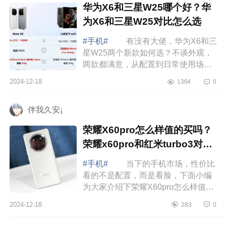
华为X6和三星W25哪个好？华
为X6和三星W25对比怎么选
#手机#
有没有大佬，华为X6和三
星W25两个新款如何选？不谈外观，
两款都满意，从配置到日常使用场景
来说，哪款更值得，下面小编为大家
2024-12-18
1364
0
介绍下华为X6和三星W25哪个好？华
为X6和三...
伴我久安¡
荣耀X60pro怎么样值的买吗？
荣耀x60pro和红米turbo3对比
哪个好
#手机#
当下的手机市场，性价比
看的不是配置，而是看脸，下面小编
为大家介绍下荣耀X60pro怎么样值的
买吗？荣耀x60pro和红米turbo3对比
2024-12-18
283
0
哪个好 荣耀X60pro怎么样值的买
吗 ...