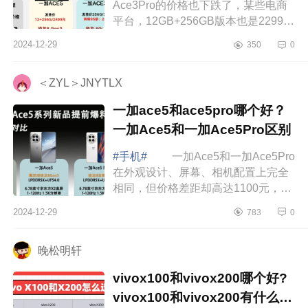
Ace3Pro的价格也下跌了，某些电商
平台，12GB+256GB版本也是2299元
左右，和一加Ace5差不多，考虑到两
2024-12-29
350
0
款手机都使用了下来8Gen3处理器，
这个时候，很...
＜ZYL＞JNYTLX
一加ace5和ace5pro哪个好？
一加Ace5和一加Ace5Pro区别
#手机#
一加Ace5和一加Ace5Pro
在外观设计、屏幕、相机配置上完全
相同，但价格差距却高达1100元，起
售价分别为2299元和3399元，这个差
2024-12-29
783
0
价让不少消费者陷入了困惑，究竟值
不值得为...
晚松明轩
vivox100和vivox200哪个好?
vivox100和vivox200有什么区