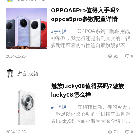
OPPOA5Pro值得入手吗?
oppoa5pro参数配置详情
#手机#
OPPOA系列自称耐用战
神系列，我觉得还是名副其实的，很
多耐用可靠的特性连自家旗舰都不一
定齐全，更别说友商了。下面小编为
2024-12-25
91
0
大家介绍下OPPOA5Pro值得入手吗?
oppoa5pro参...
夕言 戏颜
魅族lucky08值得买吗?魅族
lucky08怎么样
#手机#
在科技日新月异的今天，
一款足以让您心动的手机横空出世魅
族Lucky08,下面小编为大家介绍下魅
族lucky08值得买吗?魅族lucky08怎么
2024-12-25
71
0
样 魅族lucky08值得买吗 魅族