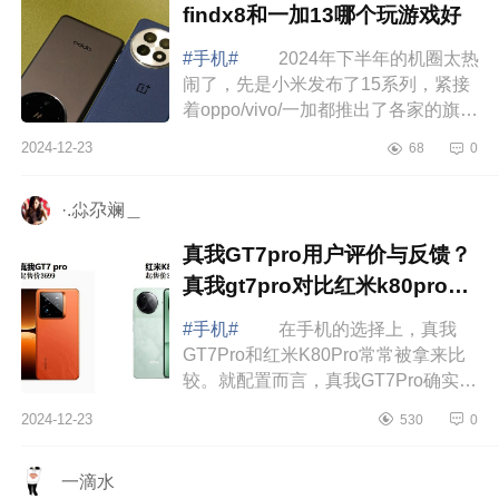
findx8和一加13哪个玩游戏好
#手机#
2024年下半年的机圈太热
闹了，先是小米发布了15系列，紧接
着oppo/vivo/一加都推出了各家的旗舰
机型，让人看花眼。下面小编为大家
2024-12-23
68
0
介绍下oppofindx8和一加13买哪个？
find...
·.尛尕斓＿
真我GT7pro用户评价与反馈？
真我gt7pro对比红米k80pro对
比哪个好
#手机#
在手机的选择上，真我
GT7Pro和红米K80Pro常常被拿来比
较。就配置而言，真我GT7Pro确实有
其优势之处，不过也必须承认，它存
2024-12-23
530
0
在一个较为明显的短板，那就是其售
后服务方面...
一滴水