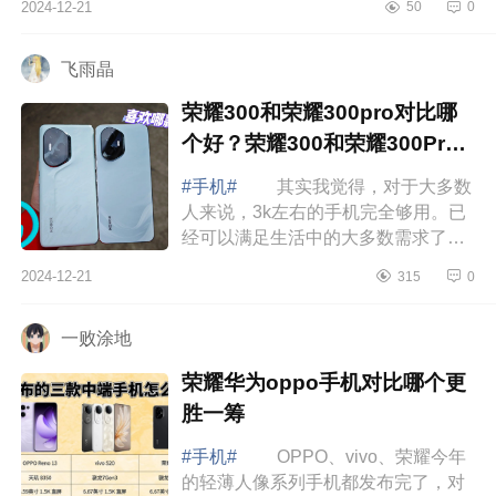
2024-12-21
50
0
机？小米mixflod4和荣耀magicv3应该
如何选 ...
飞雨晶
荣耀300和荣耀300pro对比哪
个好？荣耀300和荣耀300Pro
的区别
#手机#
其实我觉得，对于大多数
人来说，3k左右的手机完全够用。已
经可以满足生活中的大多数需求了。
下面小编为大家介绍下荣耀300和荣
2024-12-21
315
0
耀300pro对比哪个好？荣耀300和荣
耀300Pro...
一败涂地
荣耀华为oppo手机对比哪个更
胜一筹
#手机#
OPPO、vivo、荣耀今年
的轻薄人像系列手机都发布完了，对