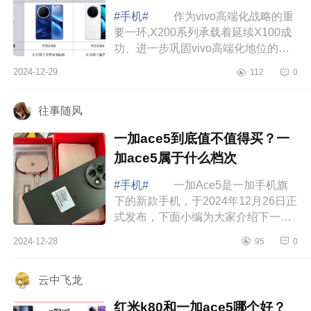
别
#手机#
作为vivo高端化战略的重
要一环,X200系列承载着延续X100成
功、进一步巩固vivo高端化地位的期
望。下面小编为大家介绍下vivox100
2024-12-29
112
0
和vivox200哪个好?vivox100和
vivox200有什...
往事随风
一加ace5到底值不值得买？一
加ace5属于什么档次
#手机#
一加Ace5是一加手机旗
下的新款手机，于2024年12月26日正
式发布，下面小编为大家介绍下一加
ace5到底值不值得买？一加ace5属于
2024-12-28
95
0
什么档次 一加ace5到底值不值得
买 一...
云中飞龙
红米k80和一加ace5哪个好？