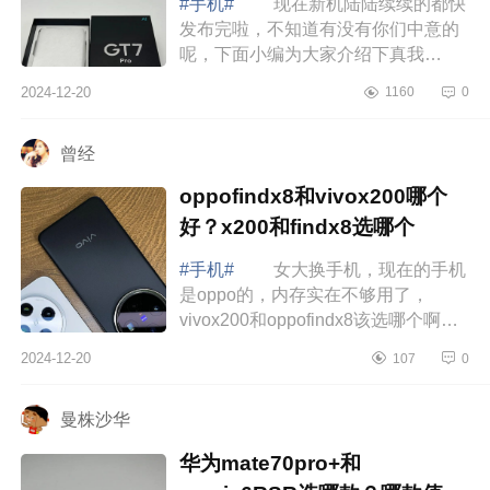
#手机#
现在新机陆陆续续的都快
发布完啦，不知道有没有你们中意的
呢，下面小编为大家介绍下真我
gt7pro测评怎么样？真我gt7pro是直屏
2024-12-20
1160
0
吗 真我gt7pro测评怎么样 十
一月份入...
曾经
oppofindx8和vivox200哪个
好？x200和findx8选哪个
#手机#
女大换手机，现在的手机
是oppo的，内存实在不够用了，
vivox200和oppofindx8该选哪个啊，
好纠结.下面小编为大家介绍下
2024-12-20
107
0
oppofindx8和vivox200哪个好？x200
和findx8选哪个 ...
曼株沙华
华为mate70pro+和