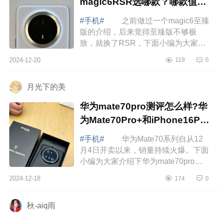
magic6RSR选哪款？哪款值得
入手
#手机#
之前做过一个magic6至臻
版的介绍，后来觉得至臻版不够极
致，就换了RSR，下面小编为大家介
绍下华为mate70pro+和magic6RSR
2024-12-20
119
0
选哪款？哪款值得入手 华为
mate70pro+和magi...
月光下的美
华为mate70pro测评怎么样?华
为Mate70Pro+和iPhone16Pro
哪款拍照好
#手机#
华为Mate70系列自从12
月4日开卖以来，销量持续火爆。下面
小编为大家介绍下华为mate70pro测
评怎么样?华为Mate70Pro+和
2024-12-18
174
0
iPhone16Pro哪款拍照好 华为
mate70pro测评怎么样...
秋-aiq雨