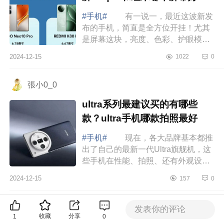
#手机#
有一说一，最近这波新发
布的手机，简直是全方位开挂！尤其
是屏幕这块，亮度、色彩、护眼模
式，每一项都飙到了新高度，下面小
2024-12-15
1022
0
编为大家介绍下iqoo的屏幕属于什么
档次的屏...
張小0_0
ultra系列最建议买的有哪些
款？ultra手机哪款拍照最好
#手机#
现在，各大品牌基本都推
出了自己的最新一代Ultra旗舰机，这
些手机在性能、拍照、还有外观设计
上基本都是顶尖水平，把各大品牌最
2024-12-15
157
0
厉害的技术和最新奇的创意都打包进
去了，...
a person※
发表你的评论
收藏
分享
1
0