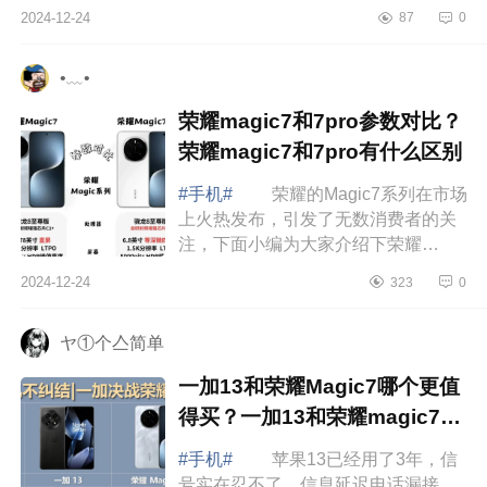
一样。下面小编为大家介绍下华为,荣
2024-12-24
87
0
耀,oppo,vivo哪个性价比高？男生用哪
个比...
•﹏•
荣耀magic7和7pro参数对比？
荣耀magic7和7pro有什么区别
#手机#
荣耀的Magic7系列在市场
上火热发布，引发了无数消费者的关
注，下面小编为大家介绍下荣耀
magic7和7pro参数对比？荣耀magic7
2024-12-24
323
0
和7pro有什么区别 荣耀magic7和
7pro参数对...
ヤ①个亼简单
一加13和荣耀Magic7哪个更值
得买？一加13和荣耀magic7哪
个更护眼
#手机#
苹果13已经用了3年，信
号实在忍不了，信息延迟电话漏接，