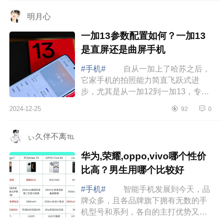
luck...
明月心
一加13参数配置如何？一加13
是直屏还是曲屏手机
#手机#
自从一加上了哈苏之后，
它家手机的拍照能力简直飞跃式进
步，尤其是从一加12到一加13，专业
感拉满，下面小编为大家介绍下一加
2024-12-25
92
0
13参数配置如何？一加13是直屏还是
曲屏手机...
ぃ久伴不离℡
华为,荣耀,oppo,vivo哪个性价
比高？男生用哪个比较好
#手机#
智能手机发展到今天，品
牌众多，且各品牌旗下拥有无数的手
机型号和系列，各自的主打优势又不