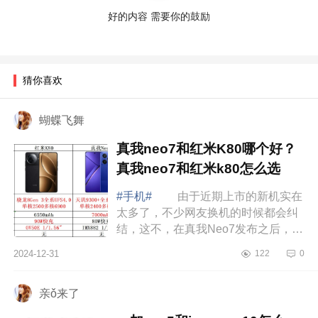
好的内容 需要你的鼓励
猜你喜欢
蝴蝶飞舞
真我neo7和红米K80哪个好？
真我neo7和红米k80怎么选
#手机#
由于近期上市的新机实在
太多了，不少网友换机的时候都会纠
结，这不，在真我Neo7发布之后，不
少网友都开始纠结了，因为这款手机
2024-12-31
122
0
比红米K80便宜了400元，标准版低至
2099元...
亲ǒ来了