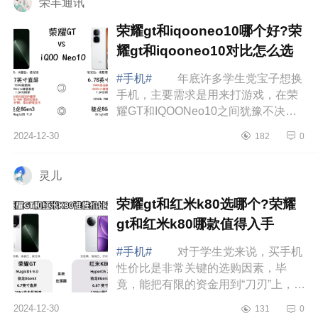
荣丰通讯
荣耀gt和iqooneo10哪个好?荣
耀gt和iqooneo10对比怎么选
#手机#
年底许多学生党宝子想换
手机，主要需求是用来打游戏，在荣
耀GT和IQOONeo10之间犹豫不决，
下面小编为大家介绍下荣耀gt和
2024-12-30
182
0
iqooneo10哪个好?荣耀gt和
iqooneo10对比怎么选 ...
灵儿
荣耀gt和红米k80选哪个?荣耀
gt和红米k80哪款值得入手
#手机#
对于学生党来说，买手机
性价比是非常关键的选购因素，毕
竟，能把有限的资金用到“刀刃”上，才
能实现更大的价值，那么今天就和大
2024-12-30
131
0
家说下目前提及较多的荣耀GT和红米