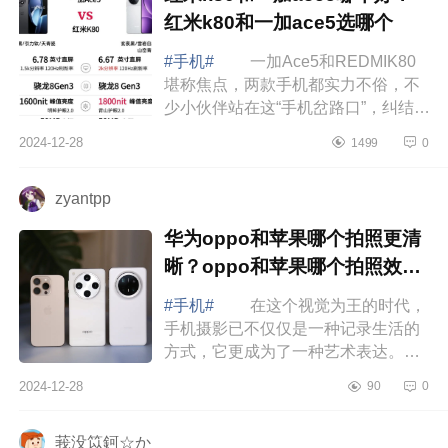
红米k80和一加ace5选哪个
#手机#
一加Ace5和REDMIK80
堪称焦点，两款手机都实力不俗，不
少小伙伴站在这“手机岔路口”，纠结得
直挠头：到底该选哪款呢？下面小编
2024-12-28
1499
0
为大家介绍下红米k80和一加ace5哪
个好？红...
zyantpp
华为oppo和苹果哪个拍照更清
晰？oppo和苹果哪个拍照效果
好
#手机#
在这个视觉为王的时代，
手机摄影已不仅仅是一种记录生活的
方式，它更成为了一种艺术表达。随
着科技的飞速发展，手机摄像头的性
2024-12-28
90
0
能也在不断提升，甚至在某些方面已
经能够...
莪没笖鈳☆か