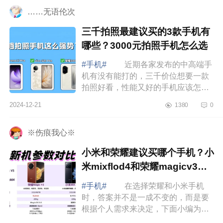
质、创新...
……无语伦次
三千拍照最建议买的3款手机有
哪些？3000元拍照手机怎么选
#手机#
近期各家发布的中高端手
机有没有能打的，三千价位想要一款
拍照好看，性能又好的手机应该怎么
选，下面小编为大家介绍下三千拍照
2024-12-21
1380
0
最建议买的3款手机有哪些？3000元
拍照手机...
※伤痕我心※
小米和荣耀建议买哪个手机？小
米mixflod4和荣耀magicv3应
该如何选
#手机#
在选择荣耀和小米手机
时，答案并不是一成不变的，而是要
根据个人需求来决定，下面小编为大
家介绍下小米和荣耀建议买哪个手