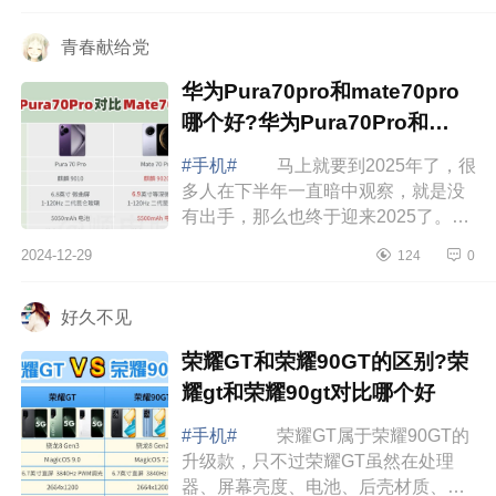
K80两...
青春献给党
华为Pura70pro和mate70pro
哪个好?华为Pura70Pro和
mate70Pro区别
#手机#
马上就要到2025年了，很
多人在下半年一直暗中观察，就是没
有出手，那么也终于迎来2025了。做
正确的事，还要在正确的时间做事，
2024-12-29
124
0
都是比较重要的。如果买笔记本，评
价君推...
好久不见
荣耀GT和荣耀90GT的区别?荣
耀gt和荣耀90gt对比哪个好
#手机#
荣耀GT属于荣耀90GT的
升级款，只不过荣耀GT虽然在处理
器、屏幕亮度、电池、后壳材质、