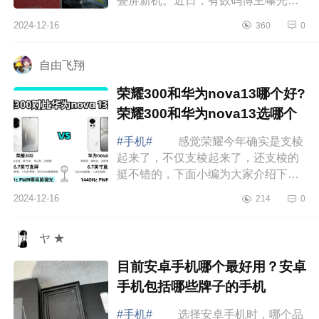
叠屏新机。近日，有数码博主曝光了
OPPOFindN5的功能配置，并称它
2024-12-16
360
0
是“明年上半年最强折叠。”下面小编为
大家介...
自由飞翔
荣耀300和华为nova13哪个好?
荣耀300和华为nova13选哪个
#手机#
感觉荣耀今年确实是支棱
起来了，不仅支棱起来了，还支棱的
挺不错的，下面小编为大家介绍下荣
耀300和华为nova13哪个好?荣耀300
2024-12-16
214
0
和华为nova13选哪个 荣耀300和
华为nova...
ヤ ★
目前安卓手机哪个最好用？安卓
手机包括哪些牌子的手机
#手机#
选择安卓手机时，哪个品