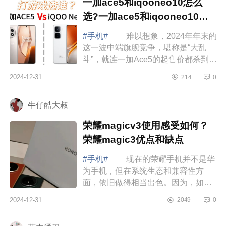
一加ace5和iqooneo10怎么
选?一加ace5和iqooneo10对
比哪个好
#手机#
难以想象，2024年年末的
这一波中端旗舰竞争，堪称是“大乱
斗”，就连一加Ace5的起售价都杀到了
2299元，和iQOONeo10的价格一
2024-12-31
214
0
样，这个时候，很多网友都开始纠结
了，那么，...
牛仔酷大叔
荣耀magicv3使用感受如何？
荣耀magic3优点和缺点
#手机#
现在的荣耀手机并不是华
为手机，但在系统生态和兼容性方
面，依旧做得相当出色。因为，如果
你目前使用了很多华为的设备，选购
2024-12-31
2049
0
荣耀手机也是不错的选择，下面小编
为大家介...