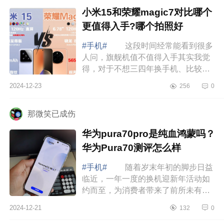
小米15和荣耀magic7对比哪个
更值得入手?哪个拍照好
#手机#
这段时间经常能看到很多
人问，旗舰机值不值得入手其实我觉
得，对于不想三四年换手机、比较看
重手机性能的人来说，旗舰机还是很
2024-12-23
256
0
好的，下面小编为大家介绍下小米15
和荣耀...
那微笑已成伤
华为pura70pro是纯血鸿蒙吗？
华为Pura70测评怎么样
#手机#
随着岁末年初的脚步日益
临近，一年一度的换机迎新年活动如
约而至，为消费者带来了前所未有的
购机盛宴。在众多品牌中，华为作为
2024-12-21
132
0
国产品质手机，始终以其卓越的品