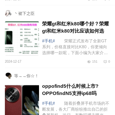
荣耀200和荣耀300pro对比哪个
好 先说结...
丶裙下之臣
荣耀gt和红米k80哪个好？荣耀
gt和红米k80对比应该如何选
#手机#
荣耀正式发布了全新GT
系列，价格直接对比K80，你更倾向
选择哪一款呢，下面小编为大家介绍
下荣耀gt和红米k80哪个好？荣耀gt和
2024-12-17
151
0
红米k80对比应该如何选 荣耀gt和
红米k80...
等→→你☆！
oppofind5什么时候上市?
OPPOfindN5支持ip68吗
#手机#
随着折叠屏手机市场的不
断发展，各大厂商纷纷推出自己的折