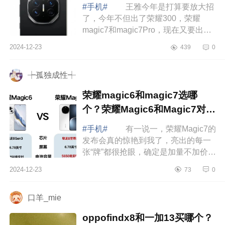
magic7rsr对比哪个好
#手机#
王雅今年是打算要放大招
了，今年不但出了荣耀300，荣耀
magic7和magic7Pro，现在又要出一
款荣耀magic7RSR，就问你期不期
2024-12-23
439
0
待。下面小编为大家介绍下荣耀
magic7pro和magic7...
┾孤独成性┽
荣耀magic6和magic7选哪
个？荣耀Magic6和Magic7对比
哪个好
#手机#
有一说一，荣耀Magic7的
发布会真的惊艳到我了，亮出的每一
张“牌”都很抢眼，确定是加量不加价无
疑了。下面小编为大家介绍下荣耀
2024-12-23
73
0
magic6和magic7选哪个？荣耀
Magic6和Ma...
口羊_mie
oppofindx8和一加13买哪个？