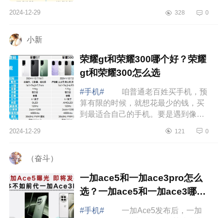
WiFi和充电协议上升级了，但相机、
2024-12-29
328
0
屏幕和有线充电基本没变。并且荣耀
GT还砍掉了独...
小新
荣耀gt和荣耀300哪个好？荣耀
gt和荣耀300怎么选
#手机#
咱普通老百姓买手机，预
算有限的时候，就想花最少的钱，买
到最适合自己的手机。要是遇到像荣
耀300和荣耀GT这样价格差不多的手
2024-12-29
121
0
机，那可真是让人纠结得很，下面小
编为大家...
（奋斗）
一加ace5和一加ace3pro怎么
选？一加ace5和一加ace3哪个
好
#手机#
一加Ace5发布后，一加