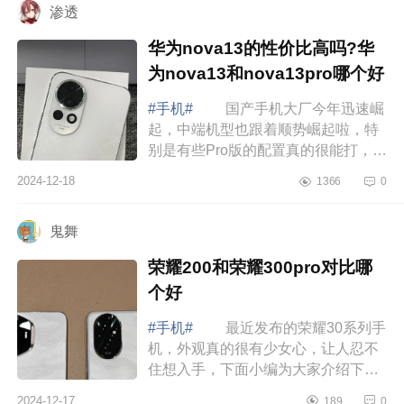
渗透
华为nova13的性价比高吗?华
为nova13和nova13pro哪个好
#手机#
国产手机大厂今年迅速崛
起，中端机型也跟着顺势崛起啦，特
别是有些Pro版的配置真的很能打，下
面小编为大家介绍下华为nova13的性
2024-12-18
1366
0
价比高吗?华为nova13和nova13pro哪
个好 ...
鬼舞
荣耀200和荣耀300pro对比哪
个好
#手机#
最近发布的荣耀30系列手
机，外观真的很有少女心，让人忍不
住想入手，下面小编为大家介绍下荣
耀200和荣耀300pro对比哪个好
2024-12-17
189
0