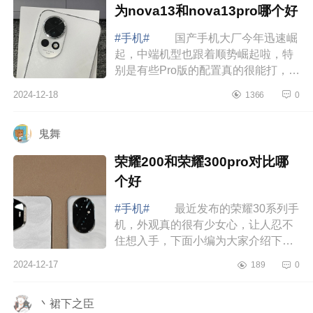
为nova13和nova13pro哪个好
#手机#
国产手机大厂今年迅速崛
起，中端机型也跟着顺势崛起啦，特
别是有些Pro版的配置真的很能打，下
面小编为大家介绍下华为nova13的性
2024-12-18
1366
0
价比高吗?华为nova13和nova13pro哪
个好 ...
鬼舞
荣耀200和荣耀300pro对比哪
个好
#手机#
最近发布的荣耀30系列手
机，外观真的很有少女心，让人忍不
住想入手，下面小编为大家介绍下荣
耀200和荣耀300pro对比哪个好
2024-12-17
189
0
荣耀200和荣耀300pro对比哪个
好 先说结...
丶裙下之臣