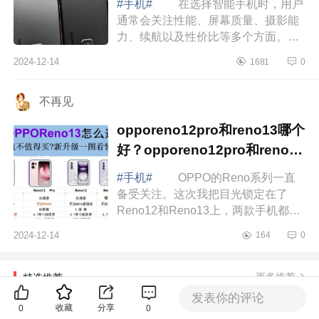
#手机#
在选择智能手机时，用户
通常会关注性能、屏幕质量、摄影能
力、续航以及性价比等多个方面。小
米15、小米14和红米K80作为小米品
2024-12-14
1681
0
牌下的热门机型，各自具有独特的优
点和缺点...
不再见
opporeno12pro和reno13哪个
好？opporeno12pro和reno13
对比如何选
#手机#
OPPO的Reno系列一直
备受关注。这次我把目光锁定在了
Reno12和Reno13上，两款手机都在
3000元左右，但究竟哪款更值得入手
2024-12-14
164
0
呢 opporeno12pro和reno13哪个
好 Reno12Pro...
更多推荐
精选推荐
发表你的评论
收藏
分享
0
0
﹌虚伪的爱
1篇续贴