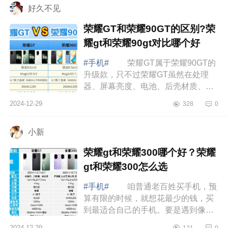
好久不见
荣耀GT和荣耀90GT的区别?荣
耀gt和荣耀90gt对比哪个好
#手机#
荣耀GT属于荣耀90GT的
升级款，只不过荣耀GT虽然在处理
器、屏幕亮度、电池、后壳材质、
WiFi和充电协议上升级了，但相机、
2024-12-29
328
0
屏幕和有线充电基本没变。并且荣耀
GT还砍掉了独...
小新
荣耀gt和荣耀300哪个好？荣耀
gt和荣耀300怎么选
#手机#
咱普通老百姓买手机，预
算有限的时候，就想花最少的钱，买
到最适合自己的手机。要是遇到像荣
耀300和荣耀GT这样价格差不多的手
2024-12-29
121
0