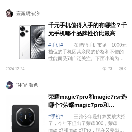
拍照均衡些选哪个合适呀，下面小编
为大家介绍下...
壹矗砽洧沵
千元手机值得入手的有哪些？千
元手机哪个品牌性价比最高
#手机#
在智能手机市场，1000元
档位的手机因其亲民的价格和不错的
性能而受到广泛关注。下面小编为大
家介绍下千元手机值得入手的有哪
2024-12-24
73
0
些？千元手机哪个品牌性价比最
高 千元手...
“冰”的颜色
荣耀magic7pro和magic7rsr选
哪个?荣耀magic7pro和
magic7rsr对比哪个好
#手机#
王雅今年是打算要放大招
了，今年不但出了荣耀300，荣耀
magic7和magic7Pro，现在又要出一