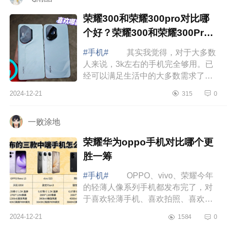
荣耀300和荣耀300pro对比哪
个好？荣耀300和荣耀300Pro
的区别
#手机#
其实我觉得，对于大多数
人来说，3k左右的手机完全够用。已
经可以满足生活中的大多数需求了。
下面小编为大家介绍下荣耀300和荣
2024-12-21
315
0
耀300pro对比哪个好？荣耀300和荣
耀300Pro...
一败涂地
荣耀华为oppo手机对比哪个更
胜一筹
#手机#
OPPO、vivo、荣耀今年
的轻薄人像系列手机都发布完了，对
于喜欢轻薄手机、喜欢拍照、喜欢外
观好看的伙伴们该如何选择这三款手
2024-12-21
1584
0
机呢，下面小编为大家介绍下荣耀华