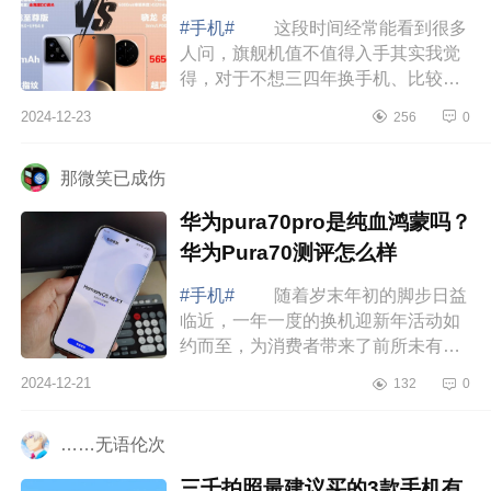
#手机#
这段时间经常能看到很多
人问，旗舰机值不值得入手其实我觉
得，对于不想三四年换手机、比较看
重手机性能的人来说，旗舰机还是很
2024-12-23
256
0
好的，下面小编为大家介绍下小米15
和荣耀...
那微笑已成伤
华为pura70pro是纯血鸿蒙吗？
华为Pura70测评怎么样
#手机#
随着岁末年初的脚步日益
临近，一年一度的换机迎新年活动如
约而至，为消费者带来了前所未有的
购机盛宴。在众多品牌中，华为作为
2024-12-21
132
0
国产品质手机，始终以其卓越的品
质、创新...
……无语伦次
三千拍照最建议买的3款手机有