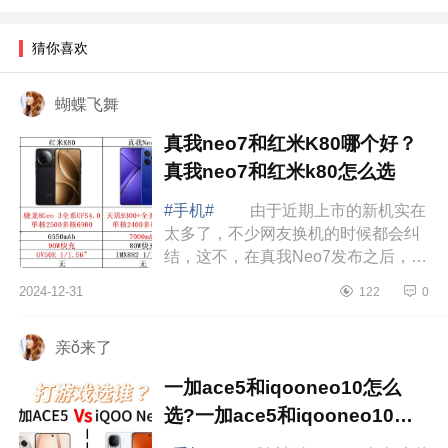
猜你喜欢
蝴蝶飞舞
真我neo7和红米K80哪个好？
真我neo7和红米k80怎么选
#手机#
由于近期上市的新机实在
太多了，不少网友换机的时候都会纠
结，这不，在真我Neo7发布之后，不
少网友都开始纠结了，因为这款手机
2024-12-31
122
0
比红米K80便宜了400元，标准版低至
2099元...
亲ǒ来了
一加ace5和iqooneo10怎么
选?一加ace5和iqooneo10对
比哪个好