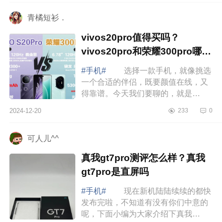
为oppo手...
青橘短衫．
vivos20pro值得买吗？
vivos20pro和荣耀300pro哪个
好
#手机#
选择一款手机，就像挑选
一个合适的伴侣，既要颜值在线，又
得靠谱。今天我们要聊的，就是
vivoS20Pro，正如它的名字那样，既
2024-12-20
233
0
时尚又具备实力，让你一眼就心动。
下面小编为...
可人儿^^
真我gt7pro测评怎么样？真我
gt7pro是直屏吗
#手机#
现在新机陆陆续续的都快
发布完啦，不知道有没有你们中意的
呢，下面小编为大家介绍下真我