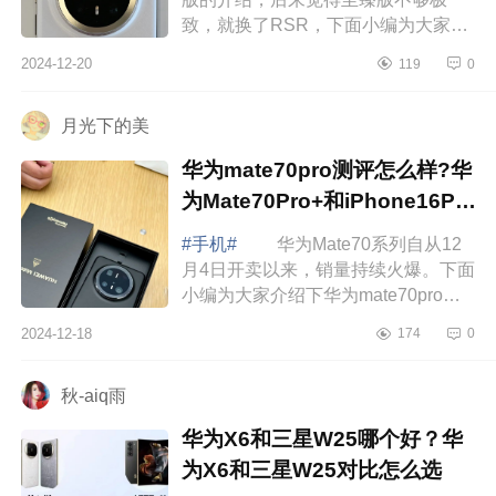
致，就换了RSR，下面小编为大家介
绍下华为mate70pro+和magic6RSR
2024-12-20
119
0
选哪款？哪款值得入手 华为
mate70pro+和magi...
月光下的美
华为mate70pro测评怎么样?华
为Mate70Pro+和iPhone16Pro
哪款拍照好
#手机#
华为Mate70系列自从12
月4日开卖以来，销量持续火爆。下面
小编为大家介绍下华为mate70pro测
评怎么样?华为Mate70Pro+和
2024-12-18
174
0
iPhone16Pro哪款拍照好 华为
mate70pro测评怎么样...
秋-aiq雨
华为X6和三星W25哪个好？华
为X6和三星W25对比怎么选