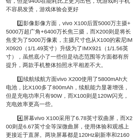
错，但是9400在能耗比上更为出色，玩游戏时手机
不容易发烫，游戏体验会更好
2️⃣影像影像方面，vivo X100后置5000万主摄+
5000万超广角+6400万长焦三摄，而X200则是将长
焦变为了5000万像素，主摄尺寸也从X100的索尼IM
X0920（1/1.49英寸）升级为了IMX921（1/1.56英
寸），虽然底小了一些但是动态范围等方面都有所
提升，两款手机整体拍照水平相差不大。
3️⃣续航续航方面vivo X200使用了5800mAh大
电池，比X100多了800mAh，续航能力显著增强，
但是充电功率只有90W，而X100则是120W闪充，
充电效率更高一些。
4️⃣屏幕vivo X100采用了6.78英寸双曲屏，而X2
00则是6.67英寸全等深微曲屏，使用体验和观感上
更接近于直屏。两块屏幕都是120Hz刷新率和2160