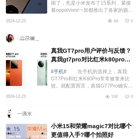
闹了，先是小米发布了15系列，紧接
着oppo/vivo/一加都推出了各家的旗舰
机型，让人看花眼。下面小编为大家
2024-12-23
68
0
介绍下oppofindx8和一加13买哪个？
find...
·.尛尕斓＿
真我GT7pro用户评价与反馈？
真我gt7pro对比红米k80pro对
比哪个好
#手机#
在手机的选择上，真我
GT7Pro和红米K80Pro常常被拿来比
较。就配置而言，真我GT7Pro确实有
其优势之处，不过也必须承认，它存
2024-12-23
530
0
在一个较为明显的短板，那就是其售
后服务方面...
一滴水
小米15和荣耀magic7对比哪个
更值得入手?哪个拍照好