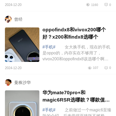
gt7pro测评怎么样？真我gt7pro是直屏
2024-12-20
1160
0
吗 真我gt7pro测评怎么样 十
一月份入...
曾经
oppofindx8和vivox200哪个
好？x200和findx8选哪个
#手机#
女大换手机，现在的手机
是oppo的，内存实在不够用了，
vivox200和oppofindx8该选哪个啊，
好纠结.下面小编为大家介绍下
2024-12-20
107
0
oppofindx8和vivox200哪个好？x200
和findx8选哪个 ...
曼株沙华
华为mate70pro+和
magic6RSR选哪款？哪款值得
入手
#手机#
之前做过一个magic6至臻
版的介绍，后来觉得至臻版不够极