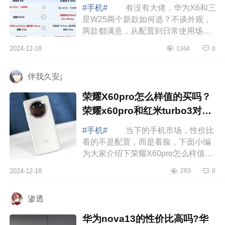
#手机#
有没有大佬，华为X6和三
星W25两个新款如何选？不谈外观，
两款都满意，从配置到日常使用场景
来说，哪款更值得，下面小编为大家
2024-12-18
1364
0
介绍下华为X6和三星W25哪个好？华
为X6和三...
伴我久安¡
荣耀X60pro怎么样值的买吗？
荣耀x60pro和红米turbo3对比
哪个好
#手机#
当下的手机市场，性价比
看的不是配置，而是看脸，下面小编
为大家介绍下荣耀X60pro怎么样值的
买吗？荣耀x60pro和红米turbo3对比
2024-12-18
283
0
哪个好 荣耀X60pro怎么样值的买
吗 ...
渗透
华为nova13的性价比高吗?华