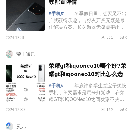
数配置详情
#手机#
冬季假日里，想要足不出
户就获得乐趣，与好友开黑无疑是最
佳解决方案。长久游戏无疑需要出色
的性能、持久的续航以及卓越的散热
2024-12-31
331
0
表现。作为目前开黑装备的独一档选
择，RO...
荣丰通讯
荣耀gt和iqooneo10哪个好?荣
耀gt和iqooneo10对比怎么选
#手机#
年底许多学生党宝子想换
手机，主要需求是用来打游戏，在荣
耀GT和IQOONeo10之间犹豫不决，
下面小编为大家介绍下荣耀gt和
2024-12-30
182
0
iqooneo10哪个好?荣耀gt和
iqooneo10对比怎么选 ...
灵儿