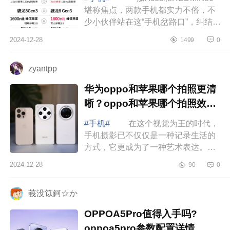
堪称焦点，两款手机都实力不俗，不
少小伙伴站在这“手机岔路口”，纠结得
直挠头：到底该选哪款呢？下面小编
2024-12-28
1499
0
为大家介绍下红米k80和一加ace5哪
个好？红...
zyantpp
华为oppo和苹果哪个拍照更清
晰？oppo和苹果哪个拍照效果
好
#手机#
在这个视觉为王的时代，
手机摄影已不仅仅是一种记录生活的
方式，它更成为了一种艺术表达。随
着科技的飞速发展，手机摄像头的性
2024-12-28
90
0
能也在不断提升，甚至在某些方面已
经能够...
莪没笖鈳☆か
OPPOA5Pro值得入手吗?
oppoa5pro参数配置详情