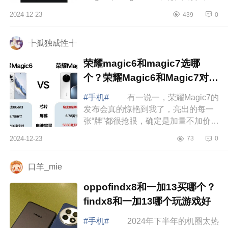
款荣耀magic7RSR，就问你期不期
2024-12-23
439
0
待。下面小编为大家介绍下荣耀
magic7pro和magic7...
┾孤独成性┽
荣耀magic6和magic7选哪
个？荣耀Magic6和Magic7对比
哪个好
#手机#
有一说一，荣耀Magic7的
发布会真的惊艳到我了，亮出的每一
张“牌”都很抢眼，确定是加量不加价无
疑了。下面小编为大家介绍下荣耀
2024-12-23
73
0
magic6和magic7选哪个？荣耀
Magic6和Ma...
口羊_mie
oppofindx8和一加13买哪个？
findx8和一加13哪个玩游戏好
#手机#
2024年下半年的机圈太热