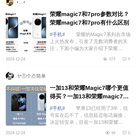
•﹏•
荣耀magic7和7pro参数对比？
荣耀magic7和7pro有什么区别
#手机#
荣耀的Magic7系列在市场
上火热发布，引发了无数消费者的关
注，下面小编为大家介绍下荣耀
magic7和7pro参数对比？荣耀magic7
2024-12-24
323
0
和7pro有什么区别 荣耀magic7和
7pro参数对...
ヤ①个亼简单
一加13和荣耀Magic7哪个更值
得买？一加13和荣耀magic7哪
个更护眼
#手机#
苹果13已经用了3年，信
号实在忍不了，信息延迟电话漏接，
决定转安卓，目前一加13和荣耀
Magic7二选一，不玩游戏，系统屏幕
2024-12-24
96
0