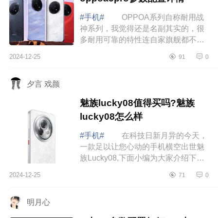
#手机#
OPPOA系列自称耐用战
神系列，我觉得还是名副其实的，很
多耐用可靠的特性连自家旗舰都不一
定齐全，更别说友商了。下面小编为
2024-12-25
91
0
大家介绍下OPPOA5Pro值得入手吗?
oppoa5pro参...
夕言 戏颜
魅族lucky08值得买吗?魅族
lucky08怎么样
#手机#
在科技日新月异的今天，
一款足以让您心动的手机横空出世魅
族Lucky08,下面小编为大家介绍下魅
族lucky08值得买吗?魅族lucky08怎么
2024-12-25
71
0
样 魅族lucky08值得买吗 魅族
luck...
明月心