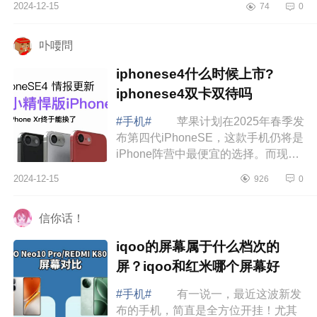
2024-12-15
74
0
学，有些则在性能优化上不遗余力。
然而，...
卟喓問
iphonese4什么时候上市?
iphonese4双卡双待吗
#手机#
苹果计划在2025年春季发
布第四代iPhoneSE，这款手机仍将是
iPhone阵营中最便宜的选择。而现
在，关于iPhoneSE4的价格，又有了
2024-12-15
926
0
进一步爆料。下面小编为大家介绍下
iphonese4...
信你话！
iqoo的屏幕属于什么档次的
屏？iqoo和红米哪个屏幕好
#手机#
有一说一，最近这波新发
布的手机，简直是全方位开挂！尤其