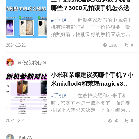
哪些？3000元拍照手机怎么选
#手机#
近期各家发布的中高端手
机有没有能打的，三千价位想要一款
拍照好看，性能又好的手机应该怎么
选，下面小编为大家介绍下三千拍照
2024-12-21
1380
0
最建议买的3款手机有哪些？3000元
拍照手机...
※伤痕我心※
小米和荣耀建议买哪个手机？小
米mixflod4和荣耀magicv3应
该如何选
#手机#
在选择荣耀和小米手机
时，答案并不是一成不变的，而是要
根据个人需求来决定，下面小编为大
家介绍下小米和荣耀建议买哪个手
2024-12-21
50
0
机？小米mixflod4和荣耀magicv3应该
如何选 ...
飞雨晶