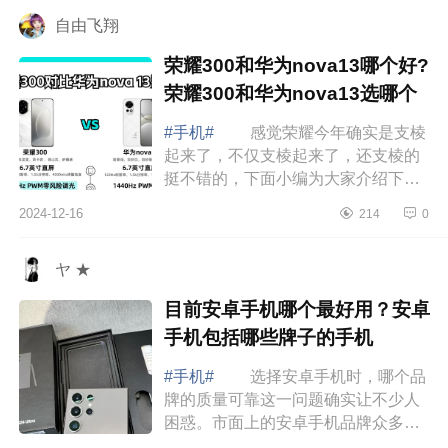
大家介...
自由飞翔
荣耀300和华为nova13哪个好?
荣耀300和华为nova13选哪个
#手机#
感觉荣耀今年确实是支棱
起来了，不仅支棱起来了，还支棱的
挺不错的，下面小编为大家介绍下荣
耀300和华为nova13哪个好?荣耀300
2024-12-16
214
0
和华为nova13选哪个 荣耀300和
华为nova...
ヤ ★
目前安卓手机哪个最好用？安卓
手机包括哪些牌子的手机
#手机#
选择安卓手机时，哪个品
牌的质量可靠这一问题确实让不少人
困惑。市面上的安卓手机品牌众多，
质量参差不齐，有些品牌注重设计美