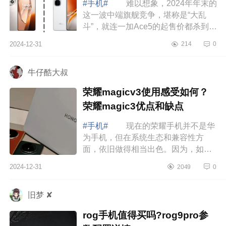
#手机#
难以想象，2024年年末的
这一波中端旗舰竞争，堪称是“大乱
斗”，就连一加Ace5的起售价都杀到了
2299元，和iQOONeo10的价格一
2024-12-31
214
0
样，这个时候，很多网友都开始纠结
了，那么，...
牛仔酷大叔
荣耀magicv3使用感受如何？
荣耀magic3优点和缺点
#手机#
现在的荣耀手机并不是华
为手机，但在系统生态和兼容性方
面，依旧做得相当出色。因为，如果
你目前使用了很多华为的设备，选购
2024-12-31
2049
0
荣耀手机也是不错的选择，下面小编
为大家介...
旧梦 ✘
rog手机值得买吗?rog9pro参