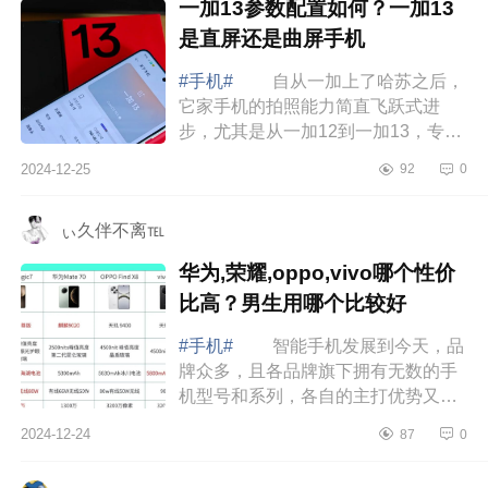
一加13参数配置如何？一加13
是直屏还是曲屏手机
#手机#
自从一加上了哈苏之后，
它家手机的拍照能力简直飞跃式进
步，尤其是从一加12到一加13，专业
感拉满，下面小编为大家介绍下一加
2024-12-25
92
0
13参数配置如何？一加13是直屏还是
曲屏手机...
ぃ久伴不离℡
华为,荣耀,oppo,vivo哪个性价
比高？男生用哪个比较好
#手机#
智能手机发展到今天，品
牌众多，且各品牌旗下拥有无数的手
机型号和系列，各自的主打优势又不
一样。下面小编为大家介绍下华为,荣
2024-12-24
87
0
耀,oppo,vivo哪个性价比高？男生用哪
个比...