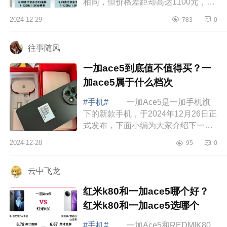
相同，但价格差距却高达1100元，起
售价分别为2299元和3399元，这个差
2024-12-29
783
0
价让不少消费者陷入了困惑，究竟值
不值得为...
往事随风
一加ace5到底值不值得买？一
加ace5属于什么档次
#手机#
一加Ace5是一加手机旗
下的新款手机，于2024年12月26日正
式发布，下面小编为大家介绍下一加
ace5到底值不值得买？一加ace5属于
2024-12-28
95
0
什么档次 一加ace5到底值不值得
买 一...
云中飞龙
红米k80和一加ace5哪个好？
红米k80和一加ace5选哪个
#手机#
一加Ace5和REDMIK80