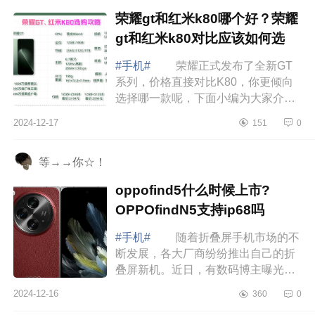
荣耀gt和红米k80哪个好？荣耀
gt和红米k80对比应该如何选
#手机#
荣耀正式发布了全新GT
系列，价格直接对比K80，你更倾向
选择哪一款呢，下面小编为大家介绍
下荣耀gt和红米k80哪个好？荣耀gt和
2024-12-17
151
0
红米k80对比应该如何选 荣耀gt和
红米k80...
等→→你☆！
oppofind5什么时候上市?
OPPOfindN5支持ip68吗
#手机#
随着折叠屏手机市场的不
断发展，各大厂商纷纷推出自己的折
叠屏新机。近日，有数码博主曝光了
OPPOFindN5的功能配置，并称它
2024-12-16
360
0
是“明年上半年最强折叠。”下面小编为