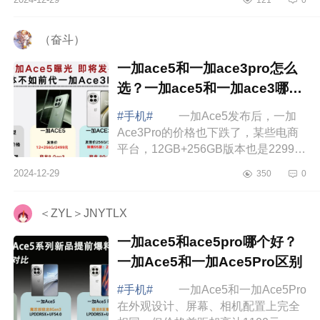
机，那可真是让人纠结得很，下面小
编为大家...
（奋斗）
一加ace5和一加ace3pro怎么
选？一加ace5和一加ace3哪个
好
#手机#
一加Ace5发布后，一加
Ace3Pro的价格也下跌了，某些电商
平台，12GB+256GB版本也是2299元
左右，和一加Ace5差不多，考虑到两
2024-12-29
350
0
款手机都使用了下来8Gen3处理器，
这个时候，很...
＜ZYL＞JNYTLX
一加ace5和ace5pro哪个好？
一加Ace5和一加Ace5Pro区别
#手机#
一加Ace5和一加Ace5Pro
在外观设计、屏幕、相机配置上完全