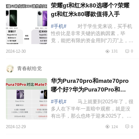
荣耀gt和红米k80选哪个?荣耀
gt和红米k80哪款值得入手
#手机#
对于学生党来说，买手机
性价比是非常关键的选购因素，毕
竟，能把有限的资金用到“刀刃”上，才
能实现更大的价值，那么今天就和大
2024-12-30
131
0
家说下目前提及较多的荣耀GT和红米
K80两...
青春献给党
华为Pura70pro和mate70pro
哪个好?华为Pura70Pro和
mate70Pro区别
#手机#
马上就要到2025年了，很
多人在下半年一直暗中观察，就是没
有出手，那么也终于迎来2025了。做
正确的事，还要在正确的时间做事，
2024-12-29
124
0
都是比较重要的。如果买笔记本，评
价君推...