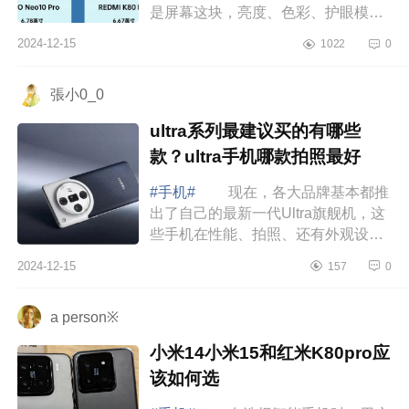
是屏幕这块，亮度、色彩、护眼模
式，每一项都飙到了新高度，下面小
2024-12-15
1022
0
编为大家介绍下iqoo的屏幕属于什么
档次的屏...
張小0_0
ultra系列最建议买的有哪些
款？ultra手机哪款拍照最好
#手机#
现在，各大品牌基本都推
出了自己的最新一代Ultra旗舰机，这
些手机在性能、拍照、还有外观设计
上基本都是顶尖水平，把各大品牌最
2024-12-15
157
0
厉害的技术和最新奇的创意都打包进
去了，...
a person※
小米14小米15和红米K80pro应
该如何选