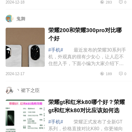
2024-12-18
283
0
哪个好 荣耀X60pro怎么样值的买
吗 ...
鬼舞
荣耀200和荣耀300pro对比哪
个好
#手机#
最近发布的荣耀30系列手
机，外观真的很有少女心，让人忍不
住想入手，下面小编为大家介绍下荣
耀200和荣耀300pro对比哪个好
2024-12-17
189
0
荣耀200和荣耀300pro对比哪个
好 先说结...
丶裙下之臣
荣耀gt和红米k80哪个好？荣耀
gt和红米k80对比应该如何选
#手机#
荣耀正式发布了全新GT
系列，价格直接对比K80，你更倾向