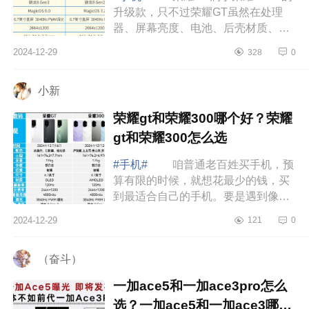
升级款，只不过荣耀GT虽然在处理
器、屏幕亮度、电池、后壳材质、
WiFi和充电协议上升级了，但相机、
2024-12-29
328
0
屏幕和有线充电基本没变。并且荣耀
GT还砍掉了独...
小新
荣耀gt和荣耀300哪个好？荣耀
gt和荣耀300怎么选
#手机#
咱普通老百姓买手机，预
算有限的时候，就想花最少的钱，买
到最适合自己的手机。要是遇到像荣
耀300和荣耀GT这样价格差不多的手
2024-12-29
121
0
机，那可真是让人纠结得很，下面小
编为大家...
（奋斗）
一加ace5和一加ace3pro怎么
选？一加ace5和一加ace3哪个