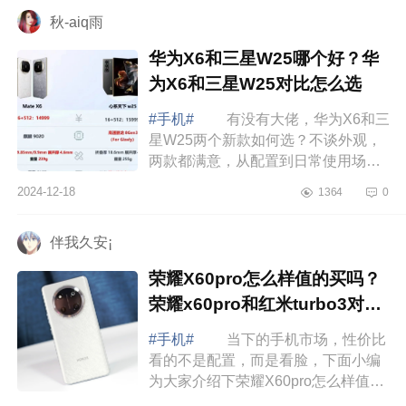
mate70pro测评怎么样...
秋-aiq雨
华为X6和三星W25哪个好？华
为X6和三星W25对比怎么选
#手机#
有没有大佬，华为X6和三
星W25两个新款如何选？不谈外观，
两款都满意，从配置到日常使用场景
来说，哪款更值得，下面小编为大家
2024-12-18
1364
0
介绍下华为X6和三星W25哪个好？华
为X6和三...
伴我久安¡
荣耀X60pro怎么样值的买吗？
荣耀x60pro和红米turbo3对比
哪个好
#手机#
当下的手机市场，性价比
看的不是配置，而是看脸，下面小编
为大家介绍下荣耀X60pro怎么样值的
买吗？荣耀x60pro和红米turbo3对比