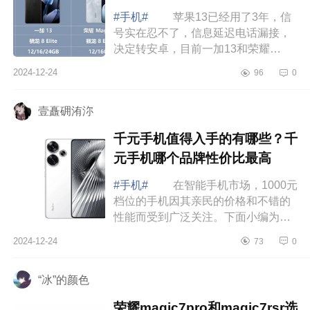
个更护眼
#手机#
苹果13已经用了3年，信
号实在忍不了，信息延迟电话漏接，
决定转安卓，目前一加13和荣耀
Magic7二选一，不玩游戏，系统屏幕
2024-12-24
96
0
拍照均衡些选哪个合适呀，下面小编
为大家介绍下...
壹矗砽洧沵
千元手机值得入手的有哪些？千
元手机哪个品牌性价比最高
#手机#
在智能手机市场，1000元
档位的手机因其亲民的价格和不错的
性能而受到广泛关注。下面小编为大
家介绍下千元手机值得入手的有哪
2024-12-24
73
0
些？千元手机哪个品牌性价比最
高 千元手...
“冰”的颜色
荣耀magic7pro和magic7rsr选