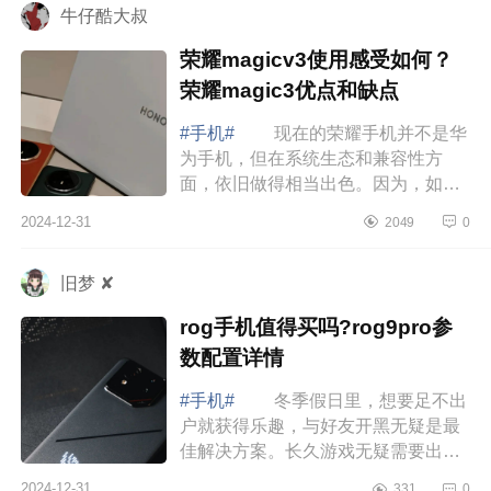
牛仔酷大叔
荣耀magicv3使用感受如何？
荣耀magic3优点和缺点
#手机#
现在的荣耀手机并不是华
为手机，但在系统生态和兼容性方
面，依旧做得相当出色。因为，如果
你目前使用了很多华为的设备，选购
2024-12-31
2049
0
荣耀手机也是不错的选择，下面小编
为大家介...
旧梦 ✘
rog手机值得买吗?rog9pro参
数配置详情
#手机#
冬季假日里，想要足不出
户就获得乐趣，与好友开黑无疑是最
佳解决方案。长久游戏无疑需要出色
的性能、持久的续航以及卓越的散热
2024-12-31
331
0