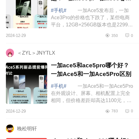
好
#手机#
一加Ace5发布后，一加
Ace3Pro的价格也下跌了，某些电商
平台，12GB+256GB版本也是2299元
左右，和一加Ace5差不多，考虑到两
2024-12-29
350
0
款手机都使用了下来8Gen3处理器，
这个时候，很...
＜ZYL＞JNYTLX
一加ace5和ace5pro哪个好？
一加Ace5和一加Ace5Pro区别
#手机#
一加Ace5和一加Ace5Pro
在外观设计、屏幕、相机配置上完全
相同，但价格差距却高达1100元，起
售价分别为2299元和3399元，这个差
2024-12-29
783
0
价让不少消费者陷入了困惑，究竟值
不值得为...
晚松明轩