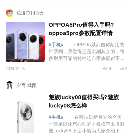
经能够...
莪没笖鈳☆か
OPPOA5Pro值得入手吗?
oppoa5pro参数配置详情
#手机#
OPPOA系列自称耐用战
神系列，我觉得还是名副其实的，很
多耐用可靠的特性连自家旗舰都不一
定齐全，更别说友商了。下面小编为
2024-12-25
91
0
大家介绍下OPPOA5Pro值得入手吗?
oppoa5pro参...
夕言 戏颜
魅族lucky08值得买吗?魅族
lucky08怎么样
#手机#
在科技日新月异的今天，
一款足以让您心动的手机横空出世魅
族Lucky08,下面小编为大家介绍下魅