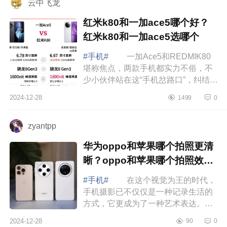
云中飞龙
红米k80和一加ace5哪个好？
红米k80和一加ace5选哪个
#手机#
一加Ace5和REDMIK80
堪称焦点，两款手机都实力不俗，不
少小伙伴站在这“手机岔路口”，纠结得
直挠头：到底该选哪款呢？下面小编
2024-12-28
1499
0
为大家介绍下红米k80和一加ace5哪
个好？红...
zyantpp
华为oppo和苹果哪个拍照更清
晰？oppo和苹果哪个拍照效果
好
#手机#
在这个视觉为王的时代，
手机摄影已不仅仅是一种记录生活的
方式，它更成为了一种艺术表达。随
着科技的飞速发展，手机摄像头的性
2024-12-28
90
0
能也在不断提升，甚至在某些方面已