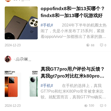
oppofindx8和一加13买哪个？
findx8和一加13哪个玩游戏好
#手机#
2024年下半年的机圈太热
闹了，先是小米发布了15系列，紧接
着oppo/vivo/一加都推出了各家的旗舰
机型，让人看花眼。下面小编为大家
2024-12-23
68
0
介绍下oppofindx8和一加13买哪个？
find...
·.尛尕斓＿
真我GT7pro用户评价与反馈？
真我gt7pro对比红米k80pro对
比哪个好
#手机#
在手机的选择上，真我
GT7Pro和红米K80Pro常常被拿来比
较。就配置而言，真我GT7Pro确实有
其优势之处，不过也必须承认，它存
2024-12-23
530
0
在一个较为明显的短板，那就是其售