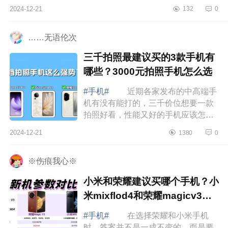
购机盛宴。在众多品牌中，华为作为
2024-12-21
132
0
国产品质手机，始终以其卓越的品
质、创新...
……无语伦次
三千拍照最建议买的3款手机有
哪些？3000元拍照手机怎么选
#手机#
近期各家发布的中高端手
机有没有能打的，三千价位想要一款
拍照好看，性能又好的手机应该怎么
选，下面小编为大家介绍下三千拍照
2024-12-21
1380
0
最建议买的3款手机有哪些？3000元
拍照手机...
※伤痕我心※
小米和荣耀建议买哪个手机？小
米mixflod4和荣耀magicv3应
该如何选
#手机#
在选择荣耀和小米手机
时，答案并不是一成不变的，而是要