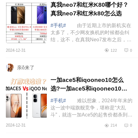
真我neo7和红米K80哪个好？
真我neo7和红米k80怎么选
#手机#
由于近期上市的新机实在
太多了，不少网友换机的时候都会纠
结，这不，在真我Neo7发布之后，不
少网友都开始纠结了，因为这款手机
2024-12-31
122
0
比红米K80便宜了400元，标准版低至
2099元...
亲ǒ来了
一加ace5和iqooneo10怎么
选?一加ace5和iqooneo10对
比哪个好
#手机#
难以想象，2024年年末的
这一波中端旗舰竞争，堪称是“大乱
斗”，就连一加Ace5的起售价都杀到了
2299元，和iQOONeo10的价格一
2024-12-31
214
0
样，这个时候，很多网友都开始纠结
了，那么，...