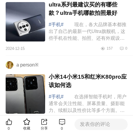
ultra系列最建议买的有哪些
款？ultra手机哪款拍照最好
#手机#
现在，各大品牌基本都推
出了自己的最新一代Ultra旗舰机，这
些手机在性能、拍照、还有外观设计
上基本都是顶尖水平，把各大品牌最
2024-12-15
157
0
厉害的技术和最新奇的创意都打包进
去了，...
a person※
小米14小米15和红米K80pro应
该如何选
#手机#
在选择智能手机时，用户
通常会关注性能、屏幕质量、摄影能
力、续航以及性价比等多个方面。小
米15、小米14和红米K80作为小米品
2024-12-14
1681
0
牌下的热门机型，各自具有独特的优
发表你的评论
收藏
分享
0
0
点和缺点...