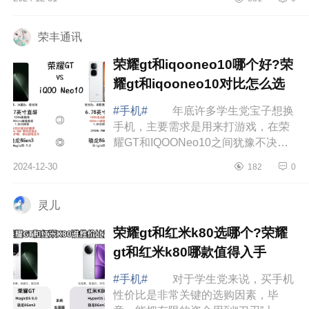
表现。作为目前开黑装备的独一档选
择，RO...
荣丰通讯
荣耀gt和iqooneo10哪个好?荣
耀gt和iqooneo10对比怎么选
#手机#
年底许多学生党宝子想换
手机，主要需求是用来打游戏，在荣
耀GT和IQOONeo10之间犹豫不决，
下面小编为大家介绍下荣耀gt和
2024-12-30
182
0
iqooneo10哪个好?荣耀gt和
iqooneo10对比怎么选 ...
灵儿
荣耀gt和红米k80选哪个?荣耀
gt和红米k80哪款值得入手
#手机#
对于学生党来说，买手机
性价比是非常关键的选购因素，毕