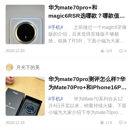
华为mate70pro+和
magic6RSR选哪款？哪款值得
入手
#手机#
之前做过一个magic6至臻
版的介绍，后来觉得至臻版不够极
致，就换了RSR，下面小编为大家介
绍下华为mate70pro+和magic6RSR
2024-12-20
119
0
选哪款？哪款值得入手 华为
mate70pro+和magi...
月光下的美
华为mate70pro测评怎么样?华
为Mate70Pro+和iPhone16Pro
哪款拍照好
#手机#
华为Mate70系列自从12
月4日开卖以来，销量持续火爆。下面
小编为大家介绍下华为mate70pro测
评怎么样?华为Mate70Pro+和
2024-12-18
174
0
iPhone16Pro哪款拍照好 华为