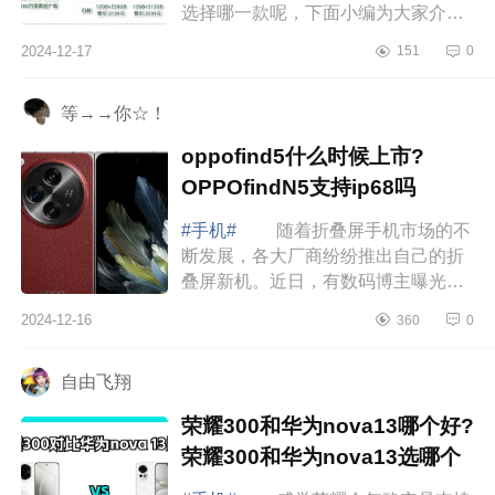
选择哪一款呢，下面小编为大家介绍
下荣耀gt和红米k80哪个好？荣耀gt和
2024-12-17
151
0
红米k80对比应该如何选 荣耀gt和
红米k80...
等→→你☆！
oppofind5什么时候上市?
OPPOfindN5支持ip68吗
#手机#
随着折叠屏手机市场的不
断发展，各大厂商纷纷推出自己的折
叠屏新机。近日，有数码博主曝光了
OPPOFindN5的功能配置，并称它
2024-12-16
360
0
是“明年上半年最强折叠。”下面小编为
大家介...
自由飞翔
荣耀300和华为nova13哪个好?
荣耀300和华为nova13选哪个