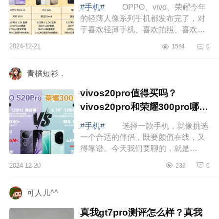
#手机#
OPPO、vivo、荣耀今年
的轻薄人像系列手机都发布完了，对
于喜欢轻薄手机、喜欢拍照、喜欢外
观好看的伙伴们该如何选择这三款手
2024-12-21
1584
0
机呢，下面小编为大家介绍下荣耀华
为oppo手...
青橘短衫．
vivos20pro值得买吗？
vivos20pro和荣耀300pro哪个
好
#手机#
选择一款手机，就像挑选
一个合适的伴侣，既要颜值在线，又
得靠谱。今天我们要聊的，就是
vivoS20Pro，正如它的名字那样，既
2024-12-20
233
0
时尚又具备实力，让你一眼就心动。
下面小编为...
可人儿^^
真我gt7pro测评怎么样？真我