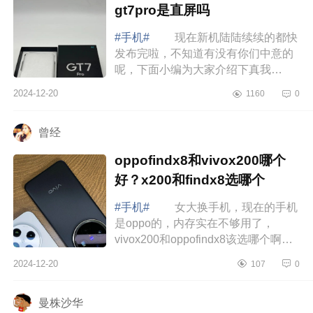
gt7pro是直屏吗
#手机#
现在新机陆陆续续的都快
发布完啦，不知道有没有你们中意的
呢，下面小编为大家介绍下真我
gt7pro测评怎么样？真我gt7pro是直屏
2024-12-20
1160
0
吗 真我gt7pro测评怎么样 十
一月份入...
曾经
oppofindx8和vivox200哪个
好？x200和findx8选哪个
#手机#
女大换手机，现在的手机
是oppo的，内存实在不够用了，
vivox200和oppofindx8该选哪个啊，
好纠结.下面小编为大家介绍下
2024-12-20
107
0
oppofindx8和vivox200哪个好？x200
和findx8选哪个 ...
曼株沙华