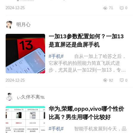
族lucky08值得买吗?魅族lucky08怎么
2024-12-25
71
0
样 魅族lucky08值得买吗 魅族
luck...
明月心
一加13参数配置如何？一加13
是直屏还是曲屏手机
#手机#
自从一加上了哈苏之后，
它家手机的拍照能力简直飞跃式进
步，尤其是从一加12到一加13，专业
感拉满，下面小编为大家介绍下一加
2024-12-25
92
0
13参数配置如何？一加13是直屏还是
曲屏手机...
ぃ久伴不离℡
华为,荣耀,oppo,vivo哪个性价
比高？男生用哪个比较好
#手机#
智能手机发展到今天，品