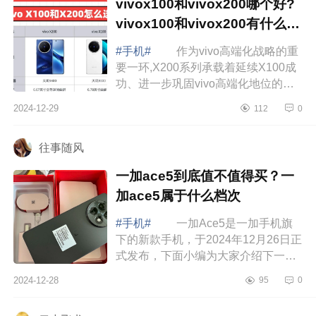
vivox100和vivox200哪个好?
vivox100和vivox200有什么区
别
#手机#
作为vivo高端化战略的重
要一环,X200系列承载着延续X100成
功、进一步巩固vivo高端化地位的期
望。下面小编为大家介绍下vivox100
2024-12-29
112
0
和vivox200哪个好?vivox100和
vivox200有什...
往事随风
一加ace5到底值不值得买？一
加ace5属于什么档次
#手机#
一加Ace5是一加手机旗
下的新款手机，于2024年12月26日正
式发布，下面小编为大家介绍下一加
ace5到底值不值得买？一加ace5属于
2024-12-28
95
0
什么档次 一加ace5到底值不值得
买 一...