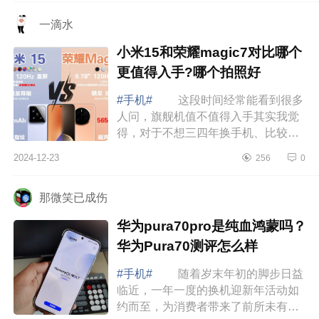
后服务方面...
一滴水
小米15和荣耀magic7对比哪个
更值得入手?哪个拍照好
#手机#
这段时间经常能看到很多
人问，旗舰机值不值得入手其实我觉
得，对于不想三四年换手机、比较看
重手机性能的人来说，旗舰机还是很
2024-12-23
256
0
好的，下面小编为大家介绍下小米15
和荣耀...
那微笑已成伤
华为pura70pro是纯血鸿蒙吗？
华为Pura70测评怎么样
#手机#
随着岁末年初的脚步日益
临近，一年一度的换机迎新年活动如
约而至，为消费者带来了前所未有的