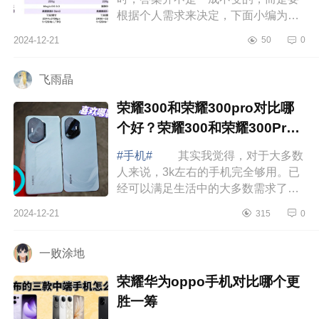
根据个人需求来决定，下面小编为大
家介绍下小米和荣耀建议买哪个手
2024-12-21
50
0
机？小米mixflod4和荣耀magicv3应该
如何选 ...
飞雨晶
荣耀300和荣耀300pro对比哪
个好？荣耀300和荣耀300Pro
的区别
#手机#
其实我觉得，对于大多数
人来说，3k左右的手机完全够用。已
经可以满足生活中的大多数需求了。
下面小编为大家介绍下荣耀300和荣
2024-12-21
315
0
耀300pro对比哪个好？荣耀300和荣
耀300Pro...
一败涂地
荣耀华为oppo手机对比哪个更
胜一筹