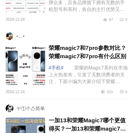
牌众多，且各品牌旗下拥有无数的手
机型号和系列，各自的主打优势又不
一样。下面小编为大家介绍下华为,荣
2024-12-24
87
0
耀,oppo,vivo哪个性价比高？男生用哪
个比...
•﹏•
荣耀magic7和7pro参数对比？
荣耀magic7和7pro有什么区别
#手机#
荣耀的Magic7系列在市场
上火热发布，引发了无数消费者的关
注，下面小编为大家介绍下荣耀
magic7和7pro参数对比？荣耀magic7
2024-12-24
323
0
和7pro有什么区别 荣耀magic7和
7pro参数对...
ヤ①个亼简单
一加13和荣耀Magic7哪个更值
得买？一加13和荣耀magic7哪