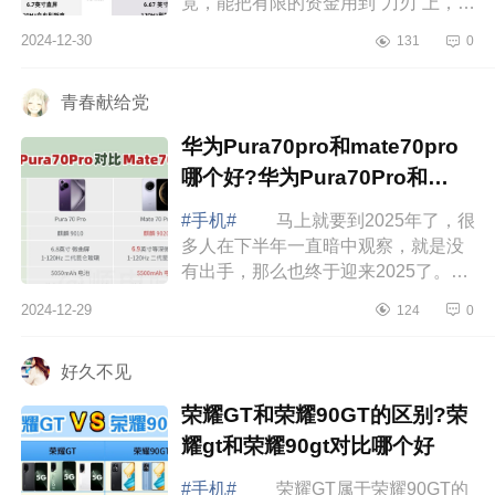
竟，能把有限的资金用到“刀刃”上，才
能实现更大的价值，那么今天就和大
2024-12-30
131
0
家说下目前提及较多的荣耀GT和红米
K80两...
青春献给党
华为Pura70pro和mate70pro
哪个好?华为Pura70Pro和
mate70Pro区别
#手机#
马上就要到2025年了，很
多人在下半年一直暗中观察，就是没
有出手，那么也终于迎来2025了。做
正确的事，还要在正确的时间做事，
2024-12-29
124
0
都是比较重要的。如果买笔记本，评
价君推...
好久不见
荣耀GT和荣耀90GT的区别?荣
耀gt和荣耀90gt对比哪个好
#手机#
荣耀GT属于荣耀90GT的