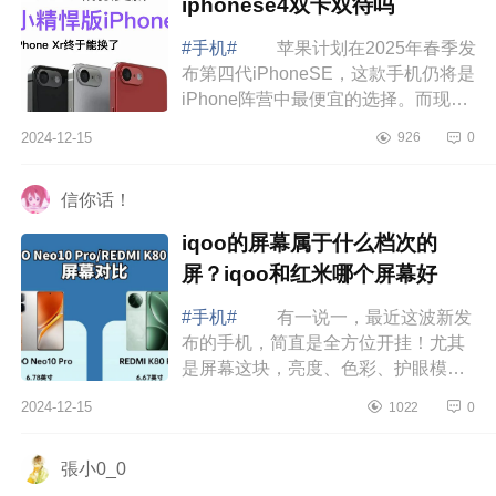
iphonese4双卡双待吗
#手机#
苹果计划在2025年春季发
布第四代iPhoneSE，这款手机仍将是
iPhone阵营中最便宜的选择。而现
在，关于iPhoneSE4的价格，又有了
2024-12-15
926
0
进一步爆料。下面小编为大家介绍下
iphonese4...
信你话！
iqoo的屏幕属于什么档次的
屏？iqoo和红米哪个屏幕好
#手机#
有一说一，最近这波新发
布的手机，简直是全方位开挂！尤其
是屏幕这块，亮度、色彩、护眼模
式，每一项都飙到了新高度，下面小
2024-12-15
1022
0
编为大家介绍下iqoo的屏幕属于什么
档次的屏...
張小0_0