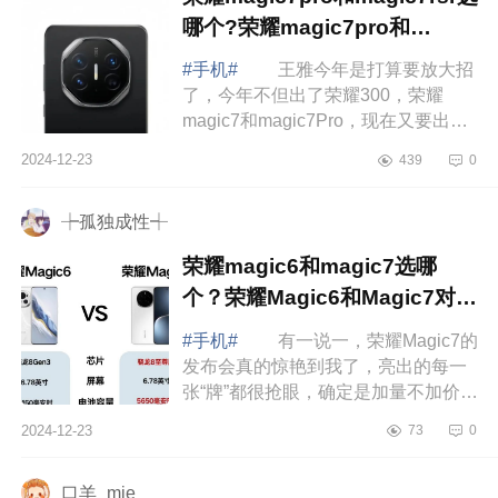
哪个?荣耀magic7pro和
magic7rsr对比哪个好
#手机#
王雅今年是打算要放大招
了，今年不但出了荣耀300，荣耀
magic7和magic7Pro，现在又要出一
款荣耀magic7RSR，就问你期不期
2024-12-23
439
0
待。下面小编为大家介绍下荣耀
magic7pro和magic7...
┾孤独成性┽
荣耀magic6和magic7选哪
个？荣耀Magic6和Magic7对比
哪个好
#手机#
有一说一，荣耀Magic7的
发布会真的惊艳到我了，亮出的每一
张“牌”都很抢眼，确定是加量不加价无
疑了。下面小编为大家介绍下荣耀
2024-12-23
73
0
magic6和magic7选哪个？荣耀
Magic6和Ma...
口羊_mie