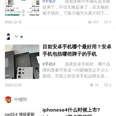
#手机#
感觉荣耀今年确实是支棱
起来了，不仅支棱起来了，还支棱的
挺不错的，下面小编为大家介绍下荣
耀300和华为nova13哪个好?荣耀300
2024-12-16
214
0
和华为nova13选哪个 荣耀300和
华为nova...
ヤ ★
目前安卓手机哪个最好用？安卓
手机包括哪些牌子的手机
#手机#
选择安卓手机时，哪个品
牌的质量可靠这一问题确实让不少人
困惑。市面上的安卓手机品牌众多，
质量参差不齐，有些品牌注重设计美
2024-12-15
74
0
学，有些则在性能优化上不遗余力。
然而，...
卟喓問
iphonese4什么时候上市?