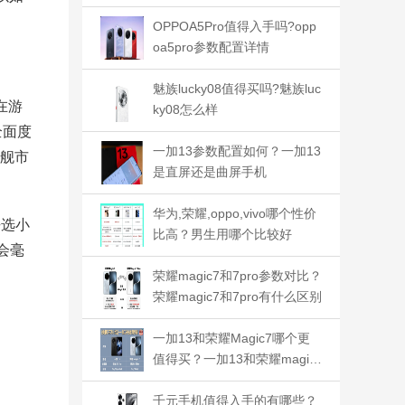
好
OPPOA5Pro值得入手吗?opp
oa5pro参数配置详情
魅族lucky08值得买吗?魅族luc
在游
ky08怎么样
全面度
一加13参数配置如何？一加13
旗舰市
是直屏还是曲屏手机
华为,荣耀,oppo,vivo哪个性价
去选小
比高？男生用哪个比较好
会毫
荣耀magic7和7pro参数对比？
荣耀magic7和7pro有什么区别
一加13和荣耀Magic7哪个更
值得买？一加13和荣耀magic
7哪个更护眼
千元手机值得入手的有哪些？