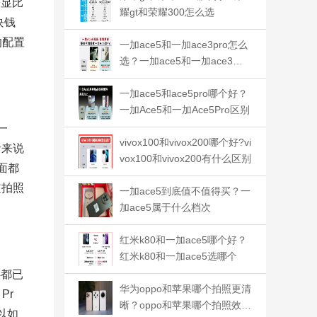
明显比
耀gt和荣耀300怎么选
块钱
的配置
一加ace5和一加ace3pro怎么
选？一加ace5和一加ace3哪
个好
一加ace5和ace5pro哪个好？
一加Ace5和一加Ace5Pro区别
一
vivox100和vivox200哪个好?vi
者来说
vox100和vivox200有什么区别
面都
定拍照
一加ace5到底值不值得买？一
加ace5属于什么档次
红米k80和一加ace5哪个好？
红米k80和一加ace5选哪个
4都已
华为oppo和苹果哪个拍照更清
Pr
晰？oppo和苹果哪个拍照效果
以如