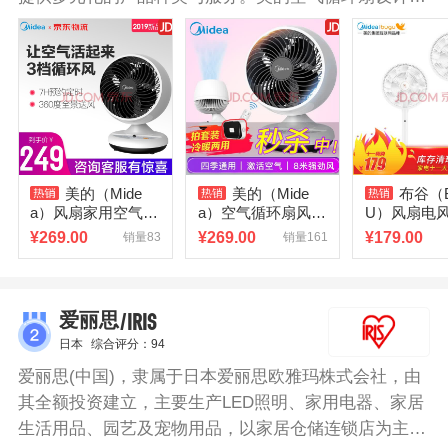
巧精制，不占地，也可随意搬动，三档风速可随意调
节，具有定时、预约等贴心功能设置，简单而实用。使
用高品质电机，运行平稳，可靠耐用。
美的（Mide
美的（Mide
布谷（
a）风扇家用空气循
a）空气循环扇风扇
U）风扇电风
环扇/涡轮扇/电风
台式电风扇落地扇
的电风扇落地
¥
269.00
¥
269.00
¥
179.00
销量83
销量161
扇/遥控迷你台扇/办
家用室内小型迷你
地两用扇/空
公室立式台式落地
涡轮风扇空调扇遥
扇/家用风扇
扇 空气循环扇
控电扇换气扇增压
时/9+5双层
扇 GAC18ER
/IRIS
爱丽思
日本
综合评分：94
爱丽思(中国)，隶属于日本爱丽思欧雅玛株式会社，由
其全额投资建立，主要生产LED照明、家用电器、家居
生活用品、园艺及宠物用品，以家居仓储连锁店为主进