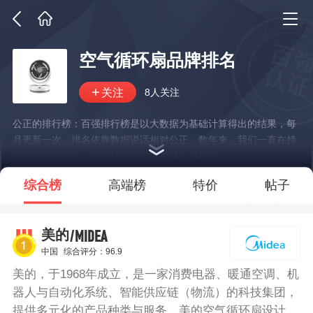
空气循环扇品牌排名
8人关注
公正的排行榜：百强排行榜是以大数据为基础计算得出的结果，每
月更新一次，排名依靠数据说话相对公正。数年来，我们一直在持
续优化升级算法，排名结果也会变得越来越精准！
*说明：仅展示部分数据
综合榜
高端榜
特价
帖子
/MIDEA
美的
中国
综合评分：96.9
美的，于1968年成立，是一家消费电器、暖通空调、机
器人与自动化系统、智能供应链（物流）的科技集团，
提供多元化的产品种类与服务。美的空气循环扇设计小