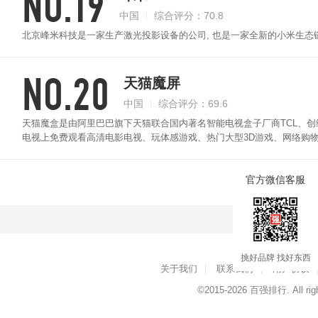
NO.19
中国
综合评分：70.8
北京峰米科技是一家生产激光投影设备的公司, 也是一家全新的小米生态
NO.20
天猫魔屏
中国
综合评分：69.6
天猫魔盒是由阿里巴巴旗下天猫联合国内著名智能电视盒子厂商TCL、
电视上免费观看高清电影电视、玩体感游戏、热门大型3D游戏、网络购
厅中，实现未来数字家庭的高清互联概念。
官方微信客服
点击查看
挑好品牌 找好东西
关于我们
|
联系我们
|
用户协议
©2015-2026
百强排行
. All ri