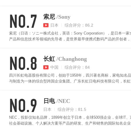
群，中国绿色节能照明事业知名企业，专业从事照明产品的研发、生产、
NO.7
索尼
/Sony
日本
综合评分：86.2
索尼（日语：ソニー株式会社，英语：Sony Corporation），是
产品和信息技术等领域的先导者，是世界最早便携式数码产品的开创者，
好莱坞六大电影公司之一。
NO.8
长虹
/Changhong
中国
综合评分：84
四川长虹电器股份有限公司，创始于1958年，四川著名商标，家电知名
与制造为一体的综合型跨国企业集团。广东长虹日电科技有限公司，长虹集
造和营销业务的企业，2014年美菱品牌厨卫与小家电业务融入升级，成
NO.9
日电
/NEC
日本
综合评分：81.5
NEC，投影仪知名品牌，1899年创立于日本，全球500强企业，全球I
社会基础设施、个人解决方案等产品的研发、生产和销售的国际知名企业