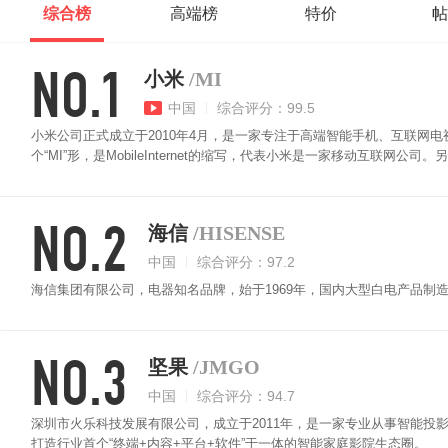
综合榜
高端榜
特价
帖
NO.1
小米
/MI
中国
综合评分：99.5
小米公司正式成立于2010年4月，是一家专注于高端智能手机、互联网
个“MI”形，是MobileInternet的缩写，代表小米是一家移动互联
用户省一点心。“让每个人都能享受科技的乐趣”是小米公司的愿景。
NO.2
海信
/HISENSE
中国
综合评分：97.2
海信集团有限公司，电器知名品牌，始于1969年，国内大型白电产品制造
NO.3
坚果
/JMGO
中国
综合评分：94.7
深圳市火乐科技发展有限公司，成立于2011年，是一家专业从事智能投
打造行业首个“终端+内容+平台+软件”于一体的智能家庭影院生态圈。