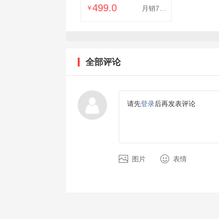
499.0
￥
月销7000
后置自拍显示屏随拍宝
适用于iPhone苹果17
安卓
全部评论
请先
登录
后再发表评论
图片
表情