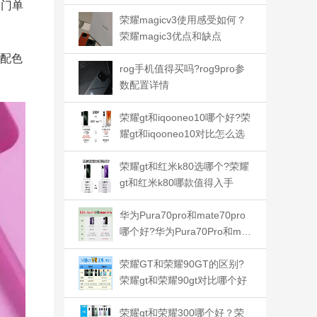
比哪个好
入门单
荣耀magicv3使用感受如何？
荣耀magic3优点和缺点
配色
rog手机值得买吗?rog9pro参
数配置详情
荣耀gt和iqooneo10哪个好?荣
耀gt和iqooneo10对比怎么选
荣耀gt和红米k80选哪个?荣耀
gt和红米k80哪款值得入手
华为Pura70pro和mate70pro
哪个好?华为Pura70Pro和mat
e70Pro区别
荣耀GT和荣耀90GT的区别?
荣耀gt和荣耀90gt对比哪个好
荣耀gt和荣耀300哪个好？荣