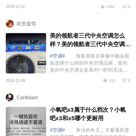
了，下面小编为大家介绍下美的机煌
2024-12-11
1451
0
空调是高端机吗？美的机煌空调优点
缺点有...
此生從你
美的领航者三代中央空调怎么
样？美的领航者三代中央空调的
优缺点
#空调#
很多朋友在装修中都会面
临选择什么样的中央空调品牌，面对
美的中央空调众多系列一时间无法选
择，不知道那款好，下面小编为大家
2024-12-09
515
0
介绍下美的领航者三代中央空调怎么
样？美...
Confidant
小氧吧x3属于什么档次？小氧
吧x3和x5哪个更耐用
#空调#
寒冷的冬天，开窗通风变