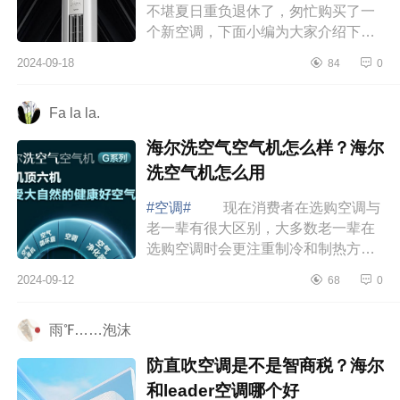
不堪夏日重负退休了，匆忙购买了一
个新空调，下面小编为大家介绍下华
凌柜机哪款性价比高？华凌超省电Pro
2024-09-18
84
0
柜机好用吗 华凌柜机哪款性价比
高 ...
Fa la la.
海尔洗空气空气机怎么样？海尔
洗空气机怎么用
#空调#
现在消费者在选购空调与
老一辈有很大区别，大多数老一辈在
选购空调时会更注重制冷和制热方面
的效果，而现在很多年轻一些的消费
2024-09-12
68
0
群体则更注重空调的综合素质，比如
对外观...
雨℉……泡沫
防直吹空调是不是智商税？海尔
和leader空调哪个好