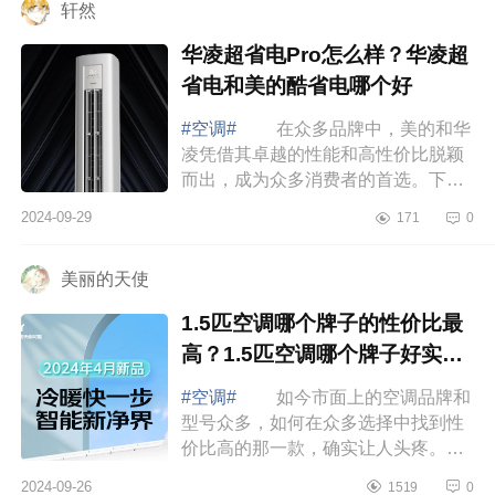
轩然
华凌超省电Pro怎么样？华凌超
省电和美的酷省电哪个好
#空调#
在众多品牌中，美的和华
凌凭借其卓越的性能和高性价比脱颖
而出，成为众多消费者的首选。下面
小编为大家介绍下华凌超省电Pro怎么
2024-09-29
171
0
样？华凌超省电和美的酷省电哪个
好 华...
美丽的天使
1.5匹空调哪个牌子的性价比最
高？1.5匹空调哪个牌子好实惠
又耐用
#空调#
如今市面上的空调品牌和
型号众多，如何在众多选择中找到性
价比高的那一款，确实让人头疼。不
同品牌的空调在价格、性能、耗能等
2024-09-26
1519
0