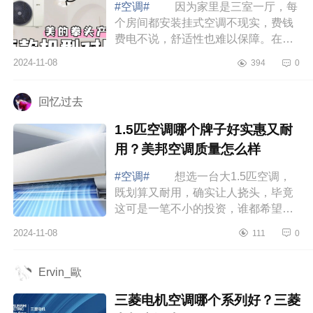
#空调#
因为家里是三室一厅，每
个房间都安装挂式空调不现实，费钱
费电不说，舒适性也难以保障。在众
多的品牌中，我选择安装了一个全新
2024-11-08
394
0
的智慧空气管家中央空调，下面小编
为大家...
回忆过去
1.5匹空调哪个牌子好实惠又耐
用？美邦空调质量怎么样
#空调#
想选一台大1.5匹空调，
既划算又耐用，确实让人挠头，毕竟
这可是一笔不小的投资，谁都希望能
买到性价比高的好产品。下面小编为
2024-11-08
111
0
大家介绍下1.5匹空调哪个牌子好实惠
又耐用...
Ervin_歐
三菱电机空调哪个系列好？三菱