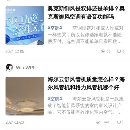
奥克斯御风是双排还是单排？奥
克斯御风空调有语音功能吗
#空调#
空调没选对和嫁人没嫁对
一样想哭，所以装修选家电就不能随
便应付。选空调不能单单只看匹数，
制冷制热效率才最靠谱，下面小编为
2024-12-05
66
0
大家介绍下奥克斯御风是双排还是单
排？奥...
Win-WPF
海尔云舒风管机质量怎么样？海
尔风管机和格力风管机哪个好
#空调#
海尔云舒风管机是一款集
成了智能新风系统的室内家装设计产
品。它不仅能有效净化室内空气、通
风换气，还能根据不同场景自动调
2024-11-28
1641
0
节，满足您对室内空气质量的高要