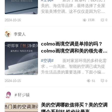
美的、海信等品牌，最终选择了全屋
安装美博空调。这不仅仅是因为它的
价格适中，更重要的是它的质量、节
2024-10-16
1538
0
能效果以及外观设计都让我非常满
意。下面...
李愛人
colmo画境空调是单排的吗？
colmo画境空调和美的领先者哪
个好
#空调#
面对家居环境的多样化需
求，一台高效、智能的空调已成为提
升生活品质的重要选择，下面小编为
大家介绍下colmo画境空调是单排的
2024-10-15
51
0
吗？colmo画境空调和美的领先者哪
个好 ...
＃轩ジ辕
美的空调哪款值得买？美的空调
哪个系列好,性价比最高