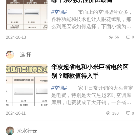
#空调#
市面上的空调型号众多，
各种功能和技术也让人眼花缭乱，那
么到底应该如何选择，下面小编为大
家介绍下美的空调哪款值得买？美的
2024-10-13
56
0
空调哪个系列好,性价比最高 美的
空调哪...
_选 择
华凌超省电和小米巨省电的区
别？哪款值得入手
#空调#
家里日常开销的大头肯定
是电费，特别是天气热起来时空调库
库用，电费就成了大开销，一台省电
性能又好的空调绝对能帮你省下一大
2024-10-11
180
0
笔电费，下面小编为大家介绍下华凌
超省电...
流水行云