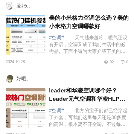
爱妃ct
美的小米格力空调怎么选？美的
小米格力空调哪款好
#空调#
天气越来越冷，暖气还没
有开启，空调又成了我们生活中的必
需品。下面小编为大家介绍下美的小
米格力空调怎么选？美的小米格力空
2024-10-28
92
0
调哪款好 美的小米格力空调怎么
选 ...
好吧。
leader和华凌空调哪个好？
Leader元气空调和华凌HLP空
调哪款值得入手
#空调#
北方的宝子们都已经穿起
了外套，可我们这里每天还是30多度
的高温，根本离不开空调。不过每天
吹空调，头昏脑胀，肩膀疼也挺让人