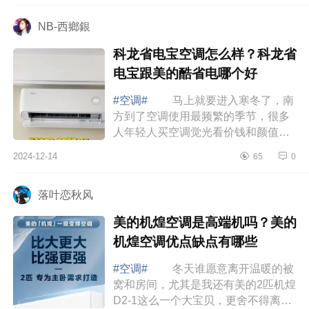
么档次？...
NB-西鄉銀
科龙省电宝空调怎么样？科龙省
电宝跟美的酷省电哪个好
#空调#
马上就要进入寒冬了，南
方到了空调使用最频繁的季节，很多
人年轻人买空调觉光看价钱和颜值，
却忽略了能效问题，家有俩娃的我，
2024-12-14
65
0
过日子怎能不精打细算，如果空调不
节能，...
落叶恋秋风
美的机煌空调是高端机吗？美的
机煌空调优点缺点有哪些
#空调#
冬天谁愿意离开温暖的被
窝和房间，尤其是我还有美的2匹机煌
D2-1这么一个大宝贝，更舍不得离开