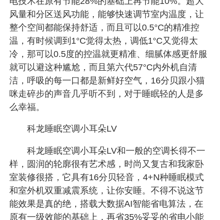
电技术在原有节能28%的基础上再节能10%。超大
风量和分区送风功能，能够快速调节室内温度，让
整个空间都能保持舒适，而且可以0.5°C的精准控
温，有时候调到1°C觉得太热，调低1°C又觉得太
冷，那可以0.5度的控温就更精准、细腻体感更舒服
就可以避这种尴尬，而且第六代57°C内外机自清
洁，呼吸的每一口都是新鲜好空气，16分贝跟小猫
咪走碎步的声音几乎听不到，对于睡眠轻的人是多
么幸福。
科龙睡眠空调小耳朵LV
科龙睡眠空调小耳朵LV和一般的空调长得不一
样，圆润的轮廓很有艺术感，时尚又复古和我家卧
室装修很搭，它具有16分贝轻音，4+N种睡眠模式
和室外机双重减震系统，让你安睡。不得不说这节
能效果是真的绝，搭载大数据AI智能省电算法，在
原有一级效能的基础上，再省35%妥妥的省电小能