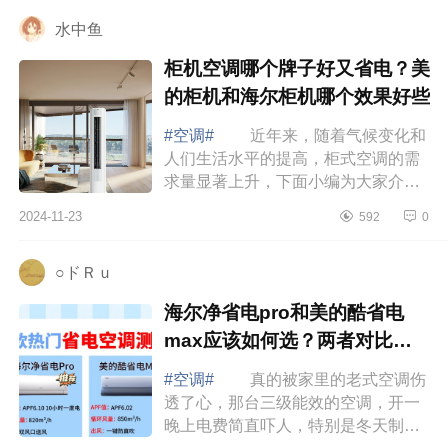
求，让您享...
水中鱼
柜机空调哪个牌子好又省电？美
的柜机和海尔柜机哪个效果好些
#空调#
近年来，随着气候变化和
人们生活水平的提高，柜式空调的需
求量显著上升，下面小编为大家介绍
下柜机空调哪个牌子好又省电？美的
2024-11-23
592
0
柜机和海尔柜机哪个效果好些 柜
机空调...
○ドＲｕ
海尔净省电pro和美的酷省电
max应该如何选？两者对比哪
款好
#空调#
真的被家里的老式空调伤
透了心，那台三级能效的空调，开一
晚上电费简直吓人，特别是冬天制热