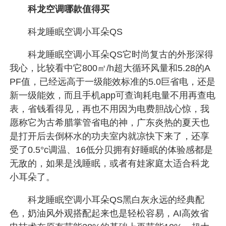
科龙空调哪款值得买
科龙睡眠空调小耳朵QS
科龙睡眠空调小耳朵QS它时尚复古的外形深得
我心，比较看中它800㎡/h超大循环风量和5.28的A
PF值，已经远高于一级能效标准的5.0巨省电，还是
新一级能效，而且手机app可查询耗电量不用再查电
表，省钱看得见，再也不用因为电费胆战心惊，我
愿称它为古希腊掌管省电的神，广东炎热的夏天也
是打开后去倒杯水的功夫室内就凉快下来了，还享
受了0.5°c调温、16低分贝拥有好睡眠的体验感都是
无敌的，如果是浅睡眠，或者有娃家庭太适合科龙
小耳朵了。
科龙睡眠空调小耳朵QS黑白灰永远的经典配
色，奶油风外观搭配起来也是轻松容易，AI高效省