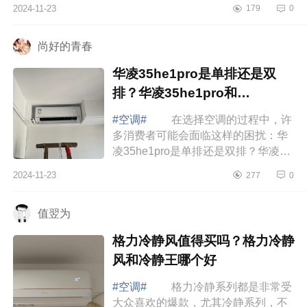
的时候，感觉电费在“燃烧”。咱就是说
2024-11-23
179
0
有了被这老式空调“背刺”的经历，我...
尚好的青春
华凌35he1pro是单排还是双
排？华凌35he1pro和
n8he1pro区别
#空调#
在选择空调的过程中，许
多消费者可能会面临这样的困扰：华
凌35he1pro是单排还是双排？华凌
35he1pro和n8he1pro区别 华凌
2024-11-23
277
0
35he1pro和n8he1pro区别 华凌
35HE1Pro空调...
值翌为
格力冷静风值得买吗？格力冷静
风和冷静王哪个好
#空调#
格力冷静系列都是非常受
大众喜欢的爆款，尤其冷静系列，不