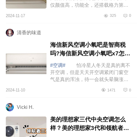
仅颜值高，功能全，还搭载格力第二
代冷酷外机，制冷制热效果快，噪音
2024-11-17
325
0
小所以你选哪个款，下面小编为大家
介绍下...
清香的味道
海信新风空调小氧吧是智商税
吗?海信新风空调小氧吧x7怎么
样
#空调#
怕冷星人冬天是真的离不
开空调，但是天天开空调紧闭门窗空
气是真的浑浊，待一会就头晕脑涨
的；还有那个风呀直直吹在脸上身
2024-11-10
1471
0
上，脸干得不行身子热得不行，但是
脚还冻得僵...
Vicki H.
美的理想家三代中央空调怎么
样？美的理想家3代和领航者3
代哪个好