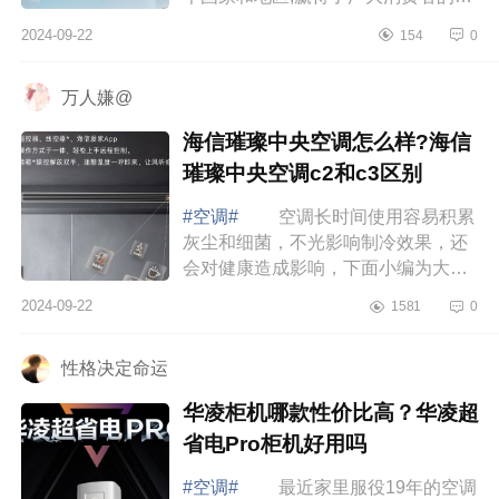
睐与认可，下面小编为大家介绍下
2024-09-22
154
0
colmo图灵空调怎么样？colmo图灵空
调带语音吗 c...
万人嫌@
海信璀璨中央空调怎么样?海信
璀璨中央空调c2和c3区别
#空调#
空调长时间使用容易积累
灰尘和细菌，不光影响制冷效果，还
会对健康造成影响，下面小编为大家
介绍下海信璀璨中央空调怎么样?海信
2024-09-22
1581
0
璀璨中央空调c2和c3区别 海信璀
璨中央...
性格决定命运
华凌柜机哪款性价比高？华凌超
省电Pro柜机好用吗
#空调#
最近家里服役19年的空调