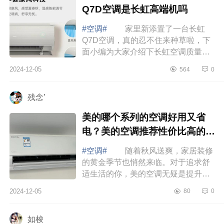
Q7D空调是长虹高端机吗
#空调#
家里新添置了一台长虹
Q7D空调，真的忍不住来种草啦，下
面小编为大家介绍下长虹空调质量好
不好？长虹Q7D空调是长虹高端机
2024-12-05
564
0
吗 长虹空调质量好不好 长虹
空调全无尘自...
残念’
美的哪个系列的空调好用又省
电？美的空调推荐性价比高的有
哪些
#空调#
随着秋风送爽，家居装修
的黄金季节也悄然来临。对于追求舒
适生活的你，美的空调无疑是提升家
居品质的不二之选，下面小编为大家
2024-12-05
80
0
介绍下美的哪个系列的空调好用又省
电？美...
如梭