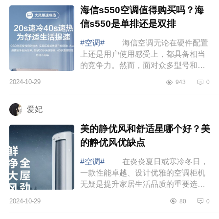
海信s550空调值得购买吗？海
信s550是单排还是双排
#空调#
海信空调无论在硬件配置
上还是用户使用感受上，都具备相当
的竞争力。然而，面对众多型号和功
能，各种新技术的选择，多数消费者
2024-10-29
943
0
不免感到难以抉择。下面小编为大家
介绍下...
爱妃
美的静优风和舒适星哪个好？美
的静优风优缺点
#空调#
在炎炎夏日或寒冷冬日，
一款性能卓越、设计优雅的空调柜机
无疑是提升家居生活品质的重要选
择。下面小编为大家介绍下美的静优
2024-10-29
80
0
风和舒适星哪个好？美的静优风优缺
点 美...