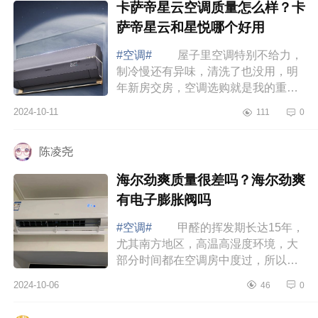
卡萨帝星云空调质量怎么样？卡
萨帝星云和星悦哪个好用
#空调#
屋子里空调特别不给力，
制冷慢还有异味，清洗了也没用，明
年新房交房，空调选购就是我的重中
之重，下面小编为大家介绍下卡萨帝
2024-10-11
111
0
星云空调质量怎么样？卡萨帝星云和
星悦哪...
陈凌尧
海尔劲爽质量很差吗？海尔劲爽
有电子膨胀阀吗
#空调#
甲醛的挥发期长达15年，
尤其南方地区，高温高湿度环境，大
部分时间都在空调房中度过，所以长
期持续高效的净化甲醛更重要，下面
2024-10-06
46
0
小编为大家介绍下海尔劲爽质量很差
吗？海...