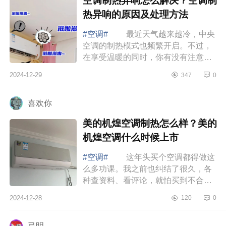
空调制热异响怎么解决？空调制
热异响的原因及处理方法
#空调#
最近天气越来越冷，中央
空调的制热模式也频繁开启。不过，
在享受温暖的同时，你有没有注意到
空调发出的各种声音呢？今天,就给大
2024-12-29
347
0
家揭秘空调制热异响背后的真相
空调制...
喜欢你
美的机煌空调制热怎么样？美的
机煌空调什么时候上市
#空调#
这年头买个空调都得做这
么多功课。我之前也纠结了很久，各
种查资料、看评论，就怕买到不合适
的。后来发现，其实只要抓住几个关
2024-12-28
120
0
键点，选空调也没那么难啦，下面小
编为大...
弓明