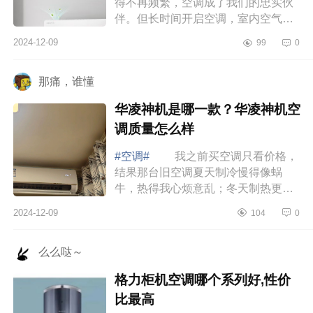
得不再频繁，空调成了我们的忠实伙
伴。但长时间开启空调，室内空气不
流通，干燥感随之而来，让人感到不
2024-12-09
99
0
适。下面小编为大家介绍下小氧吧x3
属于什...
那痛，谁懂
华凌神机是哪一款？华凌神机空
调质量怎么样
#空调#
我之前买空调只看价格，
结果那台旧空调夏天制冷慢得像蜗
牛，热得我心烦意乱；冬天制热更是
形同虚设，屋里冷得像冰窖。每个月
2024-12-09
104
0
电费还高得吓人，简直就是“电老虎”。
直到...
么么哒～
格力柜机空调哪个系列好,性价
比最高