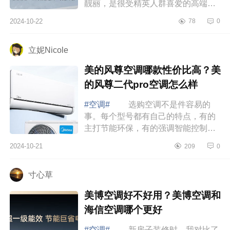
靓丽，是很受精英人群喜爱的高端空
调品牌。下面小编为大家介绍下卡萨
2024-10-22
78
0
帝星悦空调怎么样？卡萨帝星悦空调
和卡萨...
立妮Nicole
美的风尊空调哪款性价比高？美
的风尊二代pro空调怎么样
#空调#
选购空调不是件容易的
事。每个型号都有自己的特点，有的
主打节能环保，有的强调智能控制，
还有的注重静音舒适。作为消费者，
2024-10-21
209
0
我们当然希望能买到既实惠又好用的
产品。下...
寸心草
美博空调好不好用？美博空调和
海信空调哪个更好
#空调#
新房子装修时，我对比了