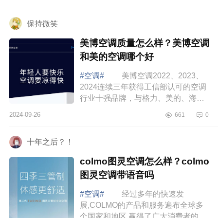
方面各有千秋，下面小编为大家介绍
下1.5匹...
保持微笑
美博空调质量怎么样？美博空调
和美的空调哪个好
#空调#
美博空调2022、2023、
2024连续三年获得工信部认可的空调
行业十强品牌，与格力、美的、海
尔、奥克斯、TCL等行业主流品牌站
2024-09-26
661
0
在同一舞台中央。下面小编为大家介
绍下美博空调...
十年之后？！
colmo图灵空调怎么样？colmo
图灵空调带语音吗
#空调#
经过多年的快速发
展,COLMO的产品和服务遍布全球多
个国家和地区,赢得了广大消费者的青