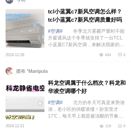
tcl小蓝翼c7新风空调怎么样？
tcl小蓝翼c7新风空调质量好吗
#空调#
冬季北方雾霾严重时不能
开窗通风这个冬季就安排了一台TCL
小蓝翼C7新风空调，来解决我家的客
厅的温度和空气焕新问题。下面小编
2024-12-28
494
0
为大家介绍下tcl小蓝翼c7新风空调怎
么样？...
摆布 °Manipula
科龙空调属于什么档次？科龙和
华凌空调哪个好
#空调#
北方的冬天可真是来势汹
汹，老小区的供暖谁懂！卧室里才
17℃，每天早上都是被冻醒的节奏，
整个冬天全得靠空调来加持温度，下
2024-12-21
119
0
面小编为大家介绍下科龙空调属于什