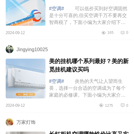
#空调#
可以低价买到好空调固然
是十分可喜的,但买空调千万不要再交
智商税了，下面小编为大家介绍下防
直吹空调是不是智商税？海尔和
2024-09-12
165
0
leader空调哪个好 海尔和leader空
调哪个好...
Jingying10025
美的挂机哪个系列最好？美的新
觅挂机建议买吗
#空调#
炎热的天气让人望而生
畏，选择一台合适的空调成为了每个
家庭的必修课。下面小编为大家介绍
下美的挂机哪个系列最好？美的新觅
2024-09-12
1275
0
挂机建议买吗 美的挂机哪个系列
最好 ...
万家灯饰