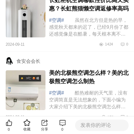
长虹柜机空调哪款性价比高又实
惠？长虹熊猫懒空调返修率高吗
#空调#
虽然在北方但是热的早，
感觉秋天都来的迟了，已经9月份了都
还感觉像是在酷暑，每天根本离不开
空调，不然一会儿一身汗，所以靠空
2024-09-11
1424
0
调续命的我对空调要求还是蛮高的，
下面小...
食安会会长
美的北极熊空调怎么样？美的北
极熊空调怎么制热
#空调#
酷热难耐的天气里，没有
空调简直是无法想象的，下面小编为
大家介绍下美的北极熊空调怎么样？
美的北极熊空调怎么制热 美的北
2024-09-11
178
0
极熊空调怎么样 美的这款北极熊
发表你的评论
卧室挂...
收藏
分享
0
0