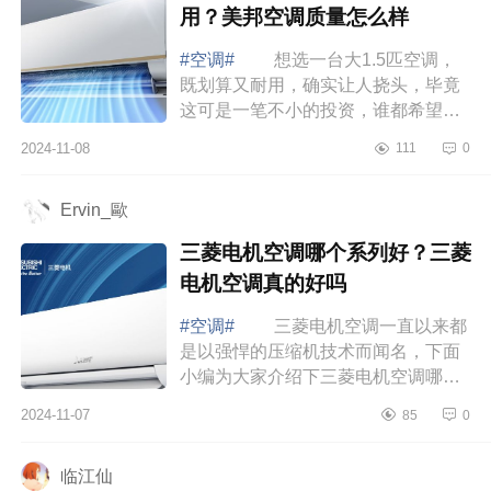
用？美邦空调质量怎么样
#空调#
想选一台大1.5匹空调，
既划算又耐用，确实让人挠头，毕竟
这可是一笔不小的投资，谁都希望能
买到性价比高的好产品。下面小编为
2024-11-08
111
0
大家介绍下1.5匹空调哪个牌子好实惠
又耐用...
Ervin_歐
三菱电机空调哪个系列好？三菱
电机空调真的好吗
#空调#
三菱电机空调一直以来都
是以强悍的压缩机技术而闻名，下面
小编为大家介绍下三菱电机空调哪个
系列好？三菱电机空调真的好吗
2024-11-07
85
0
三菱电机空调哪个系列好 三菱电
机空调...
临江仙