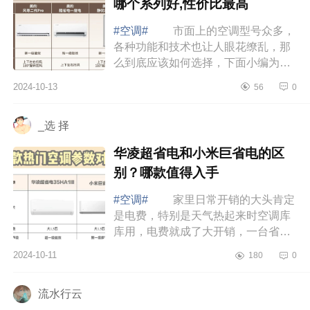
哪个系列好,性价比最高
#空调#
市面上的空调型号众多，
各种功能和技术也让人眼花缭乱，那
么到底应该如何选择，下面小编为大
家介绍下美的空调哪款值得买？美的
2024-10-13
56
0
空调哪个系列好,性价比最高 美的
空调哪...
_选 择
华凌超省电和小米巨省电的区
别？哪款值得入手
#空调#
家里日常开销的大头肯定
是电费，特别是天气热起来时空调库
库用，电费就成了大开销，一台省电
性能又好的空调绝对能帮你省下一大
2024-10-11
180
0
笔电费，下面小编为大家介绍下华凌
超省电...
流水行云