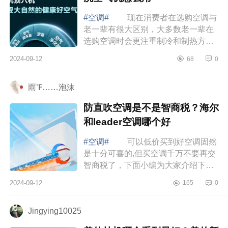
#空调#
现在消费者在选购空调与
老一辈有很大区别，大多数老一辈在
选购空调时会更注重制冷和制热方面
的效果，而现在很多年轻一些的消费
2024-09-12
68
0
群体则更注重空调的综合素质，比如
对外观...
雨℉……泡沫
防直吹空调是不是智商税？海尔
和leader空调哪个好
#空调#
可以低价买到好空调固然
是十分可喜的,但买空调千万不要再交
智商税了，下面小编为大家介绍下防
直吹空调是不是智商税？海尔和
2024-09-12
165
0
leader空调哪个好 海尔和leader空
调哪个好...
Jingying10025