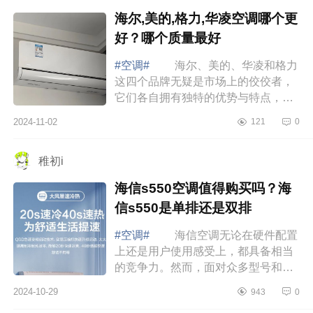
海尔,美的,格力,华凌空调哪个更
好？哪个质量最好
#空调#
海尔、美的、华凌和格力
这四个品牌无疑是市场上的佼佼者，
它们各自拥有独特的优势与特点，满
足不同消费者的需求。下面小编为大
2024-11-02
121
0
家介绍下海尔,美的,格力,华凌空调哪
个更好...
稚初i
海信s550空调值得购买吗？海
信s550是单排还是双排
#空调#
海信空调无论在硬件配置
上还是用户使用感受上，都具备相当
的竞争力。然而，面对众多型号和功
能，各种新技术的选择，多数消费者
2024-10-29
943
0
不免感到难以抉择。下面小编为大家