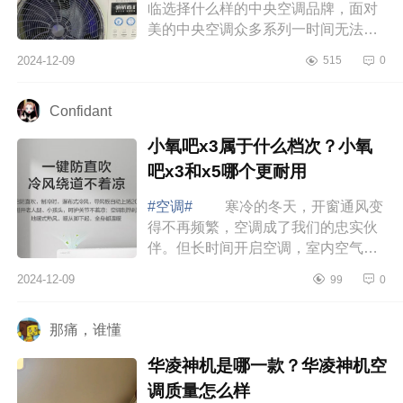
临选择什么样的中央空调品牌，面对
美的中央空调众多系列一时间无法选
择，不知道那款好，下面小编为大家
2024-12-09
515
0
介绍下美的领航者三代中央空调怎么
样？美...
Confidant
小氧吧x3属于什么档次？小氧
吧x3和x5哪个更耐用
#空调#
寒冷的冬天，开窗通风变
得不再频繁，空调成了我们的忠实伙
伴。但长时间开启空调，室内空气不
流通，干燥感随之而来，让人感到不
2024-12-09
99
0
适。下面小编为大家介绍下小氧吧x3
属于什...
那痛，谁懂
华凌神机是哪一款？华凌神机空
调质量怎么样