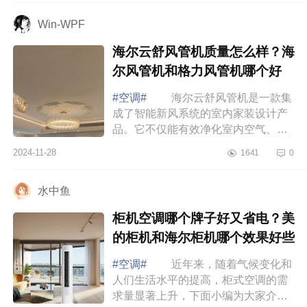
排？奥...
Win-WPF
海尔云舒风管机质量怎么样？海
尔风管机和格力风管机哪个好
#空调#
海尔云舒风管机是一款集
成了智能新风系统的室内家装设计产
品。它不仅能有效净化室内空气、通
风换气，还能根据不同场景自动调
2024-11-28
1641
0
节，满足您对室内空气质量的高要
求，让您享...
水中鱼
柜机空调哪个牌子好又省电？美
的柜机和海尔柜机哪个效果好些
#空调#
近年来，随着气候变化和
人们生活水平的提高，柜式空调的需
求量显著上升，下面小编为大家介绍