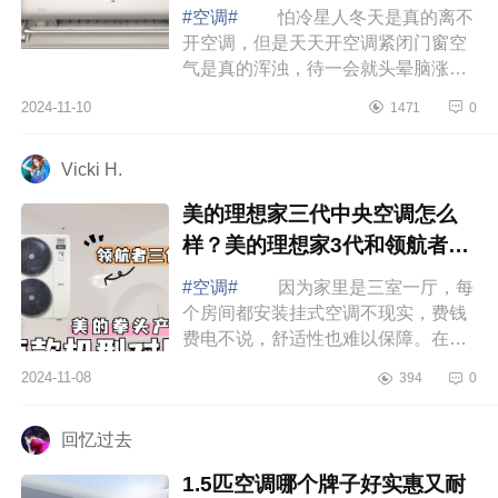
样
#空调#
怕冷星人冬天是真的离不
开空调，但是天天开空调紧闭门窗空
气是真的浑浊，待一会就头晕脑涨
的；还有那个风呀直直吹在脸上身
2024-11-10
1471
0
上，脸干得不行身子热得不行，但是
脚还冻得僵...
Vicki H.
美的理想家三代中央空调怎么
样？美的理想家3代和领航者3
代哪个好
#空调#
因为家里是三室一厅，每
个房间都安装挂式空调不现实，费钱
费电不说，舒适性也难以保障。在众
多的品牌中，我选择安装了一个全新
2024-11-08
394
0
的智慧空气管家中央空调，下面小编
为大家...
回忆过去
1.5匹空调哪个牌子好实惠又耐