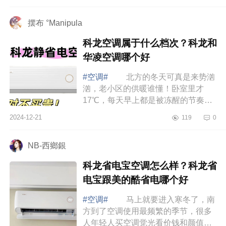
为大家介绍下tcl小蓝翼c7新风空调怎
么样？...
摆布 °Manipula
科龙空调属于什么档次？科龙和
华凌空调哪个好
#空调#
北方的冬天可真是来势汹
汹，老小区的供暖谁懂！卧室里才
17℃，每天早上都是被冻醒的节奏，
整个冬天全得靠空调来加持温度，下
2024-12-21
119
0
面小编为大家介绍下科龙空调属于什
么档次？...
NB-西鄉銀
科龙省电宝空调怎么样？科龙省
电宝跟美的酷省电哪个好
#空调#
马上就要进入寒冬了，南
方到了空调使用最频繁的季节，很多
人年轻人买空调觉光看价钱和颜值，