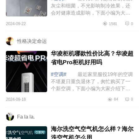
灰尘和细菌，不光影响制冷效果，还
会对健康造成影响，下面小编为大家
介绍下海信璀璨中央空调怎么样?海信
2024-09-22
1581
0
璀璨中央空调c2和c3区别 海信璀
璨中央...
性格决定命运
华凌柜机哪款性价比高？华凌超
省电Pro柜机好用吗
#空调#
最近家里服役19年的空调
不堪夏日重负退休了，匆忙购买了一
个新空调，下面小编为大家介绍下华
凌柜机哪款性价比高？华凌超省电Pro
2024-09-18
84
0
柜机好用吗 华凌柜机哪款性价比
高 ...
Fa la la.
海尔洗空气空气机怎么样？海尔
洗空气机怎么用