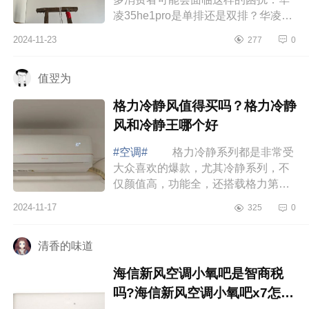
凌35he1pro是单排还是双排？华凌
35he1pro和n8he1pro区别 华凌
2024-11-23
277
0
35he1pro和n8he1pro区别 华凌
35HE1Pro空调...
值翌为
格力冷静风值得买吗？格力冷静
风和冷静王哪个好
#空调#
格力冷静系列都是非常受
大众喜欢的爆款，尤其冷静系列，不
仅颜值高，功能全，还搭载格力第二
代冷酷外机，制冷制热效果快，噪音
2024-11-17
325
0
小所以你选哪个款，下面小编为大家
介绍下...
清香的味道
海信新风空调小氧吧是智商税
吗?海信新风空调小氧吧x7怎么