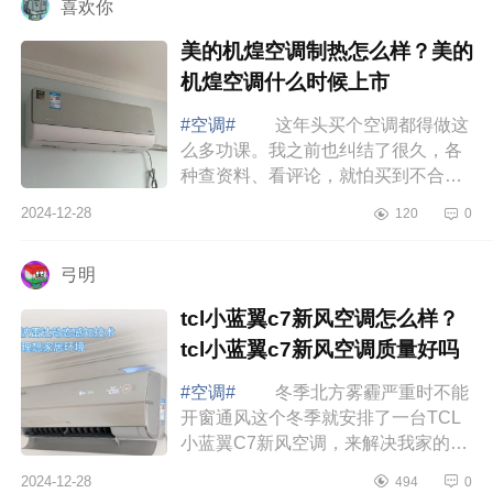
喜欢你
美的机煌空调制热怎么样？美的
机煌空调什么时候上市
#空调#
这年头买个空调都得做这
么多功课。我之前也纠结了很久，各
种查资料、看评论，就怕买到不合适
的。后来发现，其实只要抓住几个关
2024-12-28
120
0
键点，选空调也没那么难啦，下面小
编为大...
弓明
tcl小蓝翼c7新风空调怎么样？
tcl小蓝翼c7新风空调质量好吗
#空调#
冬季北方雾霾严重时不能
开窗通风这个冬季就安排了一台TCL
小蓝翼C7新风空调，来解决我家的客
厅的温度和空气焕新问题。下面小编
2024-12-28
494
0