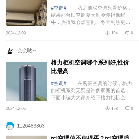
#空调#
我之前买空调只看价格，
结果那台旧空调夏天制冷慢得像蜗
牛，热得我心烦意乱；冬天制热更是
形同虚设，屋里冷得像冰窖。每个月
2024-12-09
104
0
电费还高得吓人，简直就是“电老虎”。
直到...
么么哒～
格力柜机空调哪个系列好,性价
比最高
#空调#
在购买空调的时候，格力
的柜机系列无疑是许多家庭的首选，
下面小编为大家介绍下格力柜机空调
哪个系列好,性价比最高 格力柜机
2024-12-06
198
0
空调哪个系列好,性价比最高 过年
最值...
1126483863
tcl空调值不值得买？tcl空调质