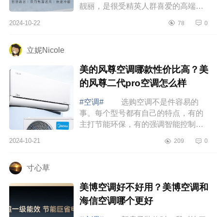
靓丽，是很受精英人群喜爱的高端空
调品牌。下面小编为大家介绍下卡萨
2024-10-22
78
0
帝星悦空调怎么样？卡萨帝星悦空调
和卡萨...
立妮Nicole
美的风尊空调哪款性价比高？美
的风尊二代pro空调怎么样
#空调#
选购空调不是件容易的
事。每个型号都有自己的特点，有的
主打节能环保，有的强调智能控制，
还有的注重静音舒适。作为消费者，
2024-10-21
209
0
我们当然希望能买到既实惠又好用的
产品。下...
寸心草
美博空调好不好用？美博空调和
海信空调哪个更好