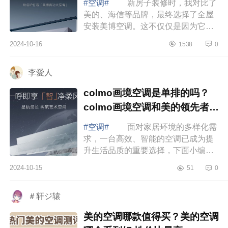
#空调#
新房子装修时，我对比了
美的、海信等品牌，最终选择了全屋
安装美博空调。这不仅仅是因为它的
价格适中，更重要的是它的质量、节
2024-10-16
1538
0
能效果以及外观设计都让我非常满
意。下面...
李愛人
colmo画境空调是单排的吗？
colmo画境空调和美的领先者哪
个好
#空调#
面对家居环境的多样化需
求，一台高效、智能的空调已成为提
升生活品质的重要选择，下面小编为
大家介绍下colmo画境空调是单排的
2024-10-15
51
0
吗？colmo画境空调和美的领先者哪
个好 ...
＃轩ジ辕
美的空调哪款值得买？美的空调