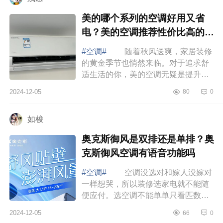
美的哪个系列的空调好用又省
电？美的空调推荐性价比高的有
哪些
#空调#
随着秋风送爽，家居装修
的黄金季节也悄然来临。对于追求舒
适生活的你，美的空调无疑是提升家
居品质的不二之选，下面小编为大家
2024-12-05
80
0
介绍下美的哪个系列的空调好用又省
电？美...
如梭
奥克斯御风是双排还是单排？奥
克斯御风空调有语音功能吗
#空调#
空调没选对和嫁人没嫁对
一样想哭，所以装修选家电就不能随
便应付。选空调不能单单只看匹数，
制冷制热效率才最靠谱，下面小编为
2024-12-05
66
0
大家介绍下奥克斯御风是双排还是单