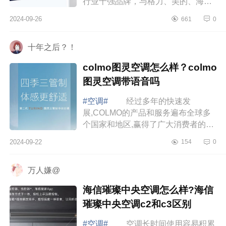
行业十强品牌，与格力、美的、海
尔、奥克斯、TCL等行业主流品牌站
2024-09-26
661
0
在同一舞台中央。下面小编为大家介
绍下美博空调...
十年之后？！
colmo图灵空调怎么样？colmo
图灵空调带语音吗
#空调#
经过多年的快速发
展,COLMO的产品和服务遍布全球多
个国家和地区,赢得了广大消费者的青
睐与认可，下面小编为大家介绍下
2024-09-22
154
0
colmo图灵空调怎么样？colmo图灵空
调带语音吗 c...
万人嫌@
海信璀璨中央空调怎么样?海信
璀璨中央空调c2和c3区别
#空调#
空调长时间使用容易积累