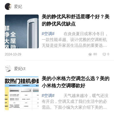
介绍下...
爱妃
美的静优风和舒适星哪个好？美
的静优风优缺点
#空调#
在炎炎夏日或寒冷冬日，
一款性能卓越、设计优雅的空调柜机
无疑是提升家居生活品质的重要选
择。下面小编为大家介绍下美的静优
2024-10-29
80
0
风和舒适星哪个好？美的静优风优缺
点 美...
爱妃ct
美的小米格力空调怎么选？美的
小米格力空调哪款好
#空调#
天气越来越冷，暖气还没
有开启，空调又成了我们生活中的必
需品。下面小编为大家介绍下美的小
米格力空调怎么选？美的小米格力空