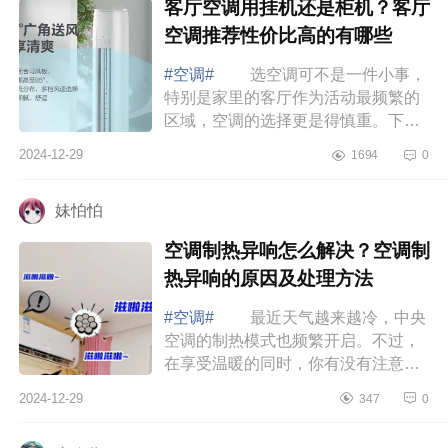
客厅空调用挂机还是柜机？客厅
空调推荐性价比高的有哪些
#空调#
选空调可不是一件小事，
特别是家里的客厅作为活动最频繁的
区域，空调的选择更是得慎重。下面
小编为大家介绍下客厅空调用挂机还
2024-12-29
1694
0
是柜机？客厅空调推荐性价比高的有
哪些 ...
妹怕怕
空调制热异响怎么解决？空调制
热异响的原因及处理方法
#空调#
最近天气越来越冷，中央
空调的制热模式也频繁开启。不过，
在享受温暖的同时，你有没有注意到
空调发出的各种声音呢？今天,就给大
2024-12-29
347
0
家揭秘空调制热异响背后的真相
空调制...