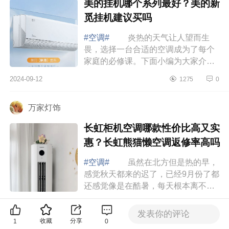
美的挂机哪个系列最好？美的新
觅挂机建议买吗
#空调#
炎热的天气让人望而生
畏，选择一台合适的空调成为了每个
家庭的必修课。下面小编为大家介绍
下美的挂机哪个系列最好？美的新觅
2024-09-12
1275
0
挂机建议买吗 美的挂机哪个系列
最好 ...
万家灯饰
长虹柜机空调哪款性价比高又实
惠？长虹熊猫懒空调返修率高吗
#空调#
虽然在北方但是热的早，
感觉秋天都来的迟了，已经9月份了都
还感觉像是在酷暑，每天根本离不开
空调，不然一会儿一身汗，所以靠空
2024-09-11
1424
0
调续命的我对空调要求还是蛮高的，
发表你的评论
下面小...
收藏
分享
1
0