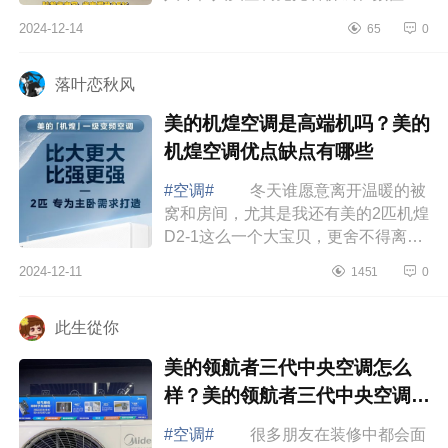
却忽略了能效问题，家有俩娃的我，
2024-12-14
65
0
过日子怎能不精打细算，如果空调不
节能，...
落叶恋秋风
美的机煌空调是高端机吗？美的
机煌空调优点缺点有哪些
#空调#
冬天谁愿意离开温暖的被
窝和房间，尤其是我还有美的2匹机煌
D2-1这么一个大宝贝，更舍不得离开
了，下面小编为大家介绍下美的机煌
2024-12-11
1451
0
空调是高端机吗？美的机煌空调优点
缺点有...
此生從你
美的领航者三代中央空调怎么
样？美的领航者三代中央空调的
优缺点
#空调#
很多朋友在装修中都会面