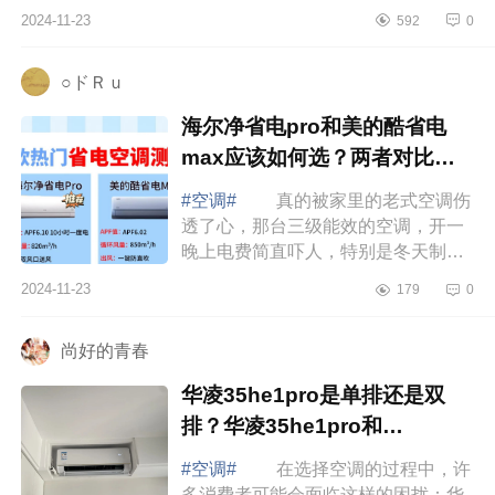
下柜机空调哪个牌子好又省电？美的
2024-11-23
592
0
柜机和海尔柜机哪个效果好些 柜
机空调...
○ドＲｕ
海尔净省电pro和美的酷省电
max应该如何选？两者对比哪
款好
#空调#
真的被家里的老式空调伤
透了心，那台三级能效的空调，开一
晚上电费简直吓人，特别是冬天制热
的时候，感觉电费在“燃烧”。咱就是说
2024-11-23
179
0
有了被这老式空调“背刺”的经历，我...
尚好的青春
华凌35he1pro是单排还是双
排？华凌35he1pro和
n8he1pro区别
#空调#
在选择空调的过程中，许
多消费者可能会面临这样的困扰：华