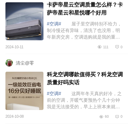
卡萨帝星云空调质量怎么样？卡
萨帝星云和星悦哪个好用
#空调#
屋子里空调特别不给力，
制冷慢还有异味，清洗了也没用，明
年新房交房，空调选购就是我的重中
之重，下面小编为大家介绍下卡萨帝
2024-10-11
111
0
星云空调质量怎么样？卡萨帝星云和
星悦哪...
清尘@零
科龙空调哪款值得买？科龙空调
质量好吗实话
#空调#
这两年冬天真的好冷，之
前的空调，开暖气要预热个几十分钟
我是无法接受的，早上上班本来就冷
的起不来，等空调把房间预热后上班
2024-10-08
60
0
也迟到了，还好遇到了科龙空调，下
面小编...