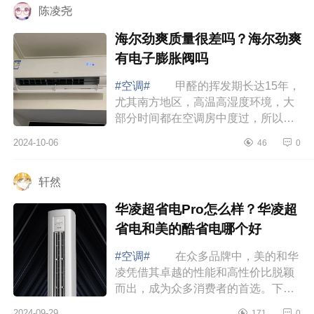
陈凌尧
海尔劲爽质量很差吗？海尔劲爽
有电子膨胀阀吗
#空调#
甲醛的挥发期长达15年，
尤其南方地区，高温高湿度环境，大
部分时间都在空调房中度过，所以长
期持续高效的净化甲醛更重要，下面
2024-10-06
46
0
小编为大家介绍下海尔劲爽质量很差
吗？海...
轩然
华凌超省电Pro怎么样？华凌超
省电和美的酷省电哪个好
#空调#
在众多品牌中，美的和华
凌凭借其卓越的性能和高性价比脱颖
而出，成为众多消费者的首选。下面
小编为大家介绍下华凌超省电Pro怎么
2024-09-29
171
0