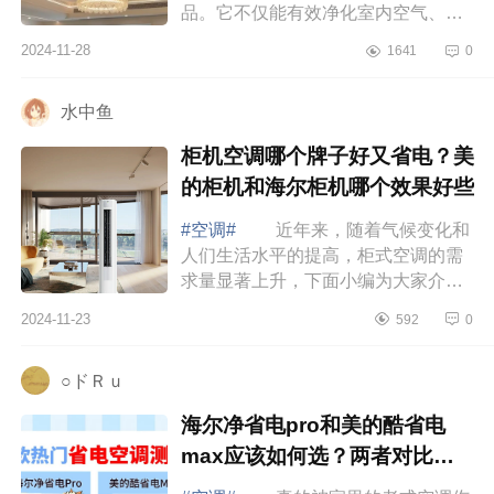
品。它不仅能有效净化室内空气、通
风换气，还能根据不同场景自动调
2024-11-28
1641
0
节，满足您对室内空气质量的高要
求，让您享...
水中鱼
柜机空调哪个牌子好又省电？美
的柜机和海尔柜机哪个效果好些
#空调#
近年来，随着气候变化和
人们生活水平的提高，柜式空调的需
求量显著上升，下面小编为大家介绍
下柜机空调哪个牌子好又省电？美的
2024-11-23
592
0
柜机和海尔柜机哪个效果好些 柜
机空调...
○ドＲｕ
海尔净省电pro和美的酷省电
max应该如何选？两者对比哪
款好