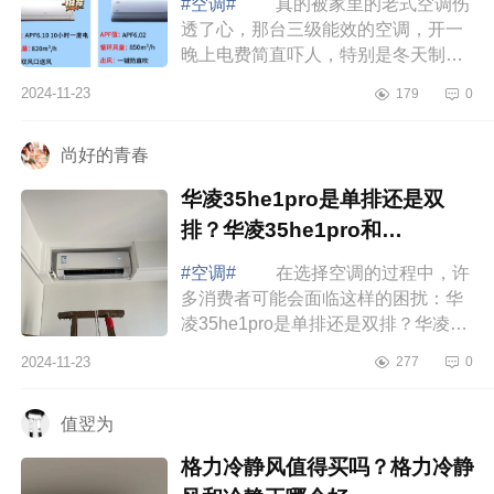
#空调#
真的被家里的老式空调伤
透了心，那台三级能效的空调，开一
晚上电费简直吓人，特别是冬天制热
的时候，感觉电费在“燃烧”。咱就是说
2024-11-23
179
0
有了被这老式空调“背刺”的经历，我...
尚好的青春
华凌35he1pro是单排还是双
排？华凌35he1pro和
n8he1pro区别
#空调#
在选择空调的过程中，许
多消费者可能会面临这样的困扰：华
凌35he1pro是单排还是双排？华凌
35he1pro和n8he1pro区别 华凌
2024-11-23
277
0
35he1pro和n8he1pro区别 华凌
35HE1Pro空调...
值翌为
格力冷静风值得买吗？格力冷静