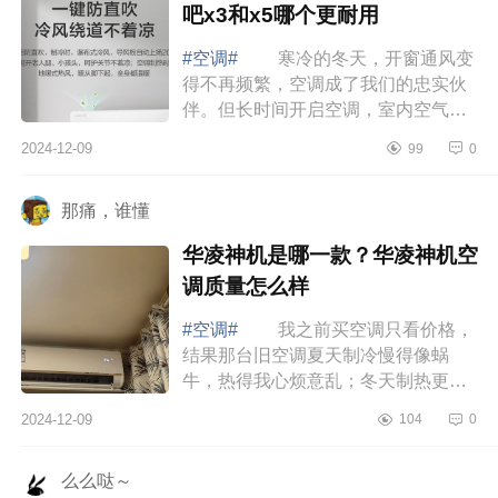
吧x3和x5哪个更耐用
#空调#
寒冷的冬天，开窗通风变
得不再频繁，空调成了我们的忠实伙
伴。但长时间开启空调，室内空气不
流通，干燥感随之而来，让人感到不
2024-12-09
99
0
适。下面小编为大家介绍下小氧吧x3
属于什...
那痛，谁懂
华凌神机是哪一款？华凌神机空
调质量怎么样
#空调#
我之前买空调只看价格，
结果那台旧空调夏天制冷慢得像蜗
牛，热得我心烦意乱；冬天制热更是
形同虚设，屋里冷得像冰窖。每个月
2024-12-09
104
0
电费还高得吓人，简直就是“电老虎”。
直到...
么么哒～