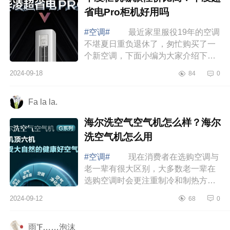
省电Pro柜机好用吗
#空调#
最近家里服役19年的空调
不堪夏日重负退休了，匆忙购买了一
个新空调，下面小编为大家介绍下华
凌柜机哪款性价比高？华凌超省电Pro
2024-09-18
84
0
柜机好用吗 华凌柜机哪款性价比
高 ...
Fa la la.
海尔洗空气空气机怎么样？海尔
洗空气机怎么用
#空调#
现在消费者在选购空调与
老一辈有很大区别，大多数老一辈在
选购空调时会更注重制冷和制热方面
的效果，而现在很多年轻一些的消费
2024-09-12
68
0
群体则更注重空调的综合素质，比如
对外观...
雨℉……泡沫