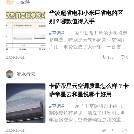
_选 择
华凌超省电和小米巨省电的区
别？哪款值得入手
#空调#
家里日常开销的大头肯定
是电费，特别是天气热起来时空调库
库用，电费就成了大开销，一台省电
性能又好的空调绝对能帮你省下一大
2024-10-11
180
0
笔电费，下面小编为大家介绍下华凌
超省电...
流水行云
卡萨帝星云空调质量怎么样？卡
萨帝星云和星悦哪个好用
#空调#
屋子里空调特别不给力，
制冷慢还有异味，清洗了也没用，明
年新房交房，空调选购就是我的重中
之重，下面小编为大家介绍下卡萨帝
2024-10-11
111
0
星云空调质量怎么样？卡萨帝星云和