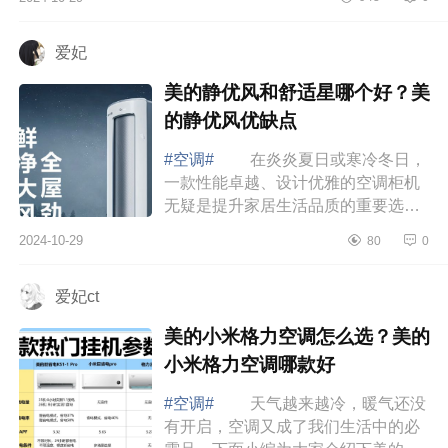
不免感到难以抉择。下面小编为大家
介绍下...
爱妃
美的静优风和舒适星哪个好？美
的静优风优缺点
#空调#
在炎炎夏日或寒冷冬日，
一款性能卓越、设计优雅的空调柜机
无疑是提升家居生活品质的重要选
择。下面小编为大家介绍下美的静优
2024-10-29
80
0
风和舒适星哪个好？美的静优风优缺
点 美...
爱妃ct
美的小米格力空调怎么选？美的
小米格力空调哪款好
#空调#
天气越来越冷，暖气还没
有开启，空调又成了我们生活中的必