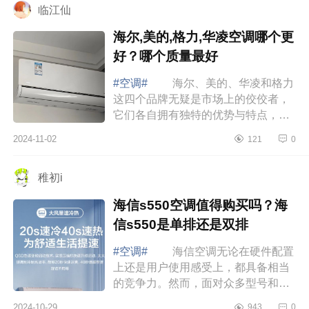
临江仙
海尔,美的,格力,华凌空调哪个更
好？哪个质量最好
#空调#
海尔、美的、华凌和格力
这四个品牌无疑是市场上的佼佼者，
它们各自拥有独特的优势与特点，满
足不同消费者的需求。下面小编为大
2024-11-02
121
0
家介绍下海尔,美的,格力,华凌空调哪
个更好...
稚初i
海信s550空调值得购买吗？海
信s550是单排还是双排
#空调#
海信空调无论在硬件配置
上还是用户使用感受上，都具备相当
的竞争力。然而，面对众多型号和功
能，各种新技术的选择，多数消费者
2024-10-29
943
0