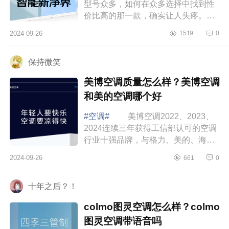
型号众多，如何在众多选择中找到性
价比高的那一款，确实让人头疼。不
同品牌的空调在价格、性能、耗能等
2024-09-26
1519
0
方面各有千秋，下面小编为大家介绍
下1.5匹...
保持微笑
美博空调质量怎么样？美博空调
和美的空调哪个好
#空调#
美博空调2022、2023、
2024连续三年获得工信部认可的空调
行业十强品牌，与格力、美的、海
尔、奥克斯、TCL等行业主流品牌站
2024-09-26
661
0
在同一舞台中央。下面小编为大家介
绍下美博空调...
十年之后？！
colmo图灵空调怎么样？colmo
图灵空调带语音吗