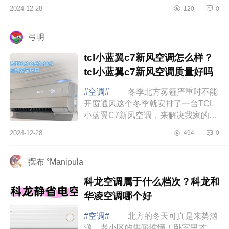
的。后来发现，其实只要抓住几个关
2024-12-28
120
0
键点，选空调也没那么难啦，下面小
编为大...
弓明
tcl小蓝翼c7新风空调怎么样？
tcl小蓝翼c7新风空调质量好吗
#空调#
冬季北方雾霾严重时不能
开窗通风这个冬季就安排了一台TCL
小蓝翼C7新风空调，来解决我家的客
厅的温度和空气焕新问题。下面小编
2024-12-28
494
0
为大家介绍下tcl小蓝翼c7新风空调怎
么样？...
摆布 °Manipula
科龙空调属于什么档次？科龙和
华凌空调哪个好
#空调#
北方的冬天可真是来势汹
汹，老小区的供暖谁懂！卧室里才