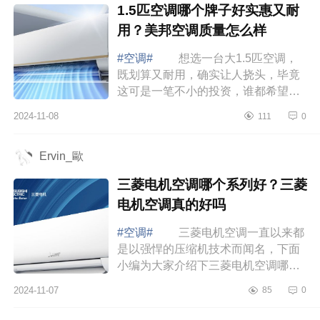
1.5匹空调哪个牌子好实惠又耐
用？美邦空调质量怎么样
#空调#
想选一台大1.5匹空调，
既划算又耐用，确实让人挠头，毕竟
这可是一笔不小的投资，谁都希望能
买到性价比高的好产品。下面小编为
2024-11-08
111
0
大家介绍下1.5匹空调哪个牌子好实惠
又耐用...
Ervin_歐
三菱电机空调哪个系列好？三菱
电机空调真的好吗
#空调#
三菱电机空调一直以来都
是以强悍的压缩机技术而闻名，下面
小编为大家介绍下三菱电机空调哪个
系列好？三菱电机空调真的好吗
2024-11-07
85
0
三菱电机空调哪个系列好 三菱电
机空调...