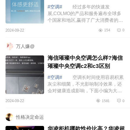
#空调#
经过多年的快速发
展,COLMO的产品和服务遍布全球多
个国家和地区,赢得了广大消费者的青
睐与认可，下面小编为大家介绍下
2024-09-22
154
0
colmo图灵空调怎么样？colmo图灵空
调带语音吗 c...
万人嫌@
海信璀璨中央空调怎么样?海信
璀璨中央空调c2和c3区别
#空调#
空调长时间使用容易积累
灰尘和细菌，不光影响制冷效果，还
会对健康造成影响，下面小编为大家
介绍下海信璀璨中央空调怎么样?海信
2024-09-22
1581
0
璀璨中央空调c2和c3区别 海信璀
璨中央...
性格决定命运
华凌柜机哪款性价比高？华凌超