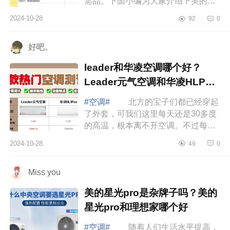
需品。下面小编为大家介绍下美的小
米格力空调怎么选？美的小米格力空
2024-10-28
92
0
调哪款好 美的小米格力空调怎么
选 ...
好吧。
leader和华凌空调哪个好？
Leader元气空调和华凌HLP空
调哪款值得入手
#空调#
北方的宝子们都已经穿起
了外套，可我们这里每天还是30多度
的高温，根本离不开空调。不过每天
吹空调，头昏脑胀，肩膀疼也挺让人
2024-10-28
49
0
难受的，下面小编为大家介绍下
leader和华...
Miss you
美的星光pro是杂牌子吗？美的
星光pro和理想家哪个好
#空调#
随着人们生活水平提高，