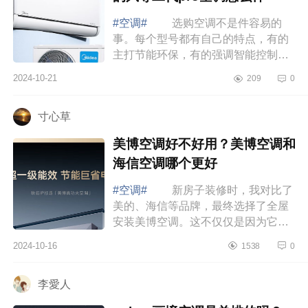
#空调#
选购空调不是件容易的
事。每个型号都有自己的特点，有的
主打节能环保，有的强调智能控制，
还有的注重静音舒适。作为消费者，
2024-10-21
209
0
我们当然希望能买到既实惠又好用的
产品。下...
寸心草
美博空调好不好用？美博空调和
海信空调哪个更好
#空调#
新房子装修时，我对比了
美的、海信等品牌，最终选择了全屋
安装美博空调。这不仅仅是因为它的
价格适中，更重要的是它的质量、节
2024-10-16
1538
0
能效果以及外观设计都让我非常满
意。下面...
李愛人