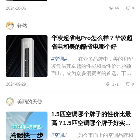
期持续高效的净化甲醛更重要，下面
2024-10-06
46
0
小编为大家介绍下海尔劲爽质量很差
吗？海...
轩然
华凌超省电Pro怎么样？华凌超
省电和美的酷省电哪个好
#空调#
在众多品牌中，美的和华
凌凭借其卓越的性能和高性价比脱颖
而出，成为众多消费者的首选。下面
小编为大家介绍下华凌超省电Pro怎么
2024-09-29
171
0
样？华凌超省电和美的酷省电哪个
好 华...
美丽的天使
1.5匹空调哪个牌子的性价比最
高？1.5匹空调哪个牌子好实惠
又耐用
#空调#
如今市面上的空调品牌和