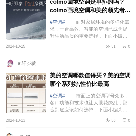
colmo画境空调是单排的吗？
colmo画境空调和美的领先者哪
个好
#空调#
面对家居环境的多样化需
求，一台高效、智能的空调已成为提
升生活品质的重要选择，下面小编为
大家介绍下colmo画境空调是单排的
2024-10-15
51
0
吗？colmo画境空调和美的领先者哪
个好 ...
＃轩ジ辕
美的空调哪款值得买？美的空调
哪个系列好,性价比最高
#空调#
市面上的空调型号众多，
各种功能和技术也让人眼花缭乱，那
么到底应该如何选择，下面小编为大
家介绍下美的空调哪款值得买？美的
2024-10-13
56
0
空调哪个系列好,性价比最高 美的
空调哪...