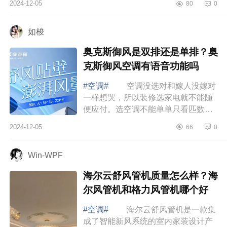
2024-12-05
80
0
介绍下美的哪个系列的空调好用又省
电？美...
如梭
奥克斯御风是双排还是单排？奥
克斯御风空调有语音功能吗
#空调#
空调没选对和嫁人没嫁对
一样想哭，所以装修选家电就不能随
便应付。选空调不能单单只看匹数，
制冷制热效率才最靠谱，下面小编为
2024-12-05
66
0
大家介绍下奥克斯御风是双排还是单
排？奥...
Win-WPF
海尔云舒风管机质量怎么样？海
尔风管机和格力风管机哪个好
#空调#
海尔云舒风管机是一款集
成了智能新风系统的室内家装设计产