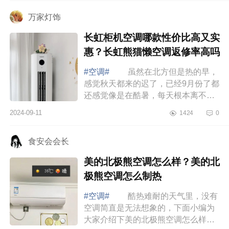
最好 ...
万家灯饰
长虹柜机空调哪款性价比高又实
惠？长虹熊猫懒空调返修率高吗
#空调#
虽然在北方但是热的早，
感觉秋天都来的迟了，已经9月份了都
还感觉像是在酷暑，每天根本离不开
空调，不然一会儿一身汗，所以靠空
2024-09-11
1424
0
调续命的我对空调要求还是蛮高的，
下面小...
食安会会长
美的北极熊空调怎么样？美的北
极熊空调怎么制热
#空调#
酷热难耐的天气里，没有
空调简直是无法想象的，下面小编为
大家介绍下美的北极熊空调怎么样？