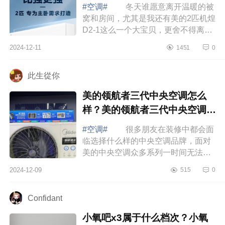
#空调#
冬天谁愿意离开温暖的被
窝和房间，尤其是我还有美的2匹机煌
D2-1这么一个大宝贝，更舍不得离开
了，下面小编为大家介绍下美的机煌
2024-12-11
1451
0
空调是高端机吗？美的机煌空调优点
缺点有...
此生從你
美的领航者三代中央空调怎么
样？美的领航者三代中央空调的
优缺点
#空调#
很多朋友在装修中都会面
临选择什么样的中央空调品牌，面对
美的中央空调众多系列一时间无法选
择，不知道那款好，下面小编为大家
2024-12-09
515
0
介绍下美的领航者三代中央空调怎么
样？美...
Confidant
小氧吧x3属于什么档次？小氧