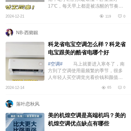
17℃，每天早上都是被冻醒的节奏，
整个冬天全得靠空调来加持温度，下
2024-12-21
119
0
面小编为大家介绍下科龙空调属于什
么档次？...
NB-西鄉銀
科龙省电宝空调怎么样？科龙省
电宝跟美的酷省电哪个好
#空调#
马上就要进入寒冬了，南
方到了空调使用最频繁的季节，很多
人年轻人买空调觉光看价钱和颜值，
却忽略了能效问题，家有俩娃的我，
2024-12-14
65
0
过日子怎能不精打细算，如果空调不
节能，...
落叶恋秋风
美的机煌空调是高端机吗？美的
机煌空调优点缺点有哪些