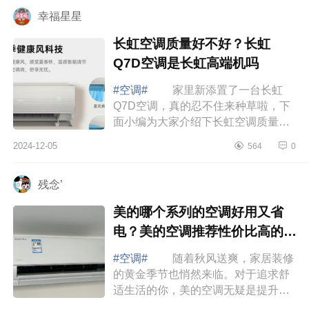
不值...
幸福星星
长虹空调质量好不好？长虹
Q7D空调是长虹高端机吗
#空调#
家里新添置了一台长虹
Q7D空调，真的忍不住来种草啦，下
面小编为大家介绍下长虹空调质量好
不好？长虹Q7D空调是长虹高端机
2024-12-05
564
0
吗 长虹空调质量好不好 长虹
空调全无尘自...
残念’
美的哪个系列的空调好用又省
电？美的空调推荐性价比高的有
哪些
#空调#
随着秋风送爽，家居装修
的黄金季节也悄然来临。对于追求舒
适生活的你，美的空调无疑是提升家
居品质的不二之选，下面小编为大家