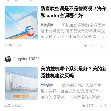
防直吹空调是不是智商税？海尔
和leader空调哪个好
#空调#
可以低价买到好空调固然
是十分可喜的,但买空调千万不要再交
智商税了，下面小编为大家介绍下防
直吹空调是不是智商税？海尔和
2024-09-12
165
0
leader空调哪个好 海尔和leader空
调哪个好...
Jingying10025
美的挂机哪个系列最好？美的新
觅挂机建议买吗
#空调#
炎热的天气让人望而生
畏，选择一台合适的空调成为了每个
家庭的必修课。下面小编为大家介绍
下美的挂机哪个系列最好？美的新觅
2024-09-12
1275
0
挂机建议买吗 美的挂机哪个系列