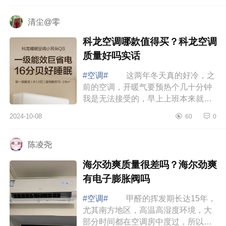
星悦哪...
清尘@零
科龙空调哪款值得买？科龙空调
质量好吗实话
#空调#
这两年冬天真的好冷，之
前的空调，开暖气要预热个几十分钟
我是无法接受的，早上上班本来就冷
的起不来，等空调把房间预热后上班
2024-10-08
60
0
也迟到了，还好遇到了科龙空调，下
面小编...
陈凌尧
海尔劲爽质量很差吗？海尔劲爽
有电子膨胀阀吗
#空调#
甲醛的挥发期长达15年，
尤其南方地区，高温高湿度环境，大
部分时间都在空调房中度过，所以长