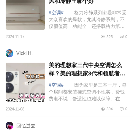
风和冷静王哪个好
#空调#
格力冷静系列都是非常受
大众喜欢的爆款，尤其冷静系列，不
仅颜值高，功能全，还搭载格力第二
代冷酷外机，制冷制热效果快，噪音
2024-11-17
325
0
小所以你选哪个款，下面小编为大家
介绍下...
Vicki H.
美的理想家三代中央空调怎么
样？美的理想家3代和领航者3
代哪个好
#空调#
因为家里是三室一厅，每
个房间都安装挂式空调不现实，费钱
费电不说，舒适性也难以保障。在众
多的品牌中，我选择安装了一个全新
2024-11-08
394
0
的智慧空气管家中央空调，下面小编
为大家...
回忆过去