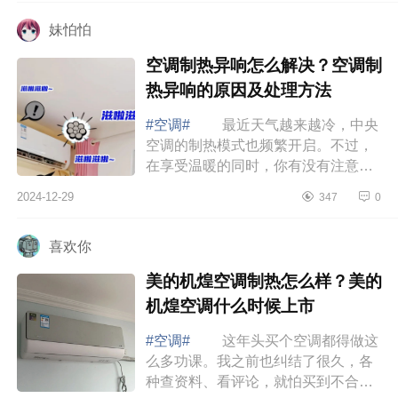
哪些 ...
妹怕怕
空调制热异响怎么解决？空调制
热异响的原因及处理方法
#空调#
最近天气越来越冷，中央
空调的制热模式也频繁开启。不过，
在享受温暖的同时，你有没有注意到
空调发出的各种声音呢？今天,就给大
2024-12-29
347
0
家揭秘空调制热异响背后的真相
空调制...
喜欢你
美的机煌空调制热怎么样？美的
机煌空调什么时候上市
#空调#
这年头买个空调都得做这
么多功课。我之前也纠结了很久，各
种查资料、看评论，就怕买到不合适