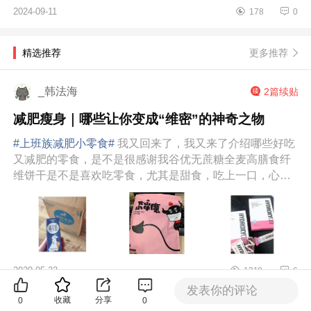
美的北极熊空调怎么制热 美的北
2024-09-11
178
0
极熊空调怎么样 美的这款北极熊
卧室挂...
更多推荐
精选推荐
_韩法海
2篇续贴
减肥瘦身｜哪些让你变成“维密”的神奇之物
#上班族减肥小零食#
我又回来了，我又来了介绍哪些好吃
又减肥的零食，是不是很感谢我谷优无蔗糖全麦高膳食纤
维饼干是不是喜欢吃零食，尤其是甜食，吃上一口，心里
感觉无比满足，但是吃太多的甜...
2020-05-23
1318
6
发表你的评论
收藏
分享
0
0
巴塞罗那0720
3篇续贴