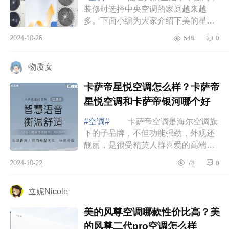
装修时选择中央空调的家庭越来越
多。下面小编为大家介绍下美的星光
pro是杂牌子吗？美的星光pro和理想
2024-10-26
548
0
家哪个好 美的星光pro是杂牌子
吗 美的...
物质女
卡萨帝星悦空调怎么样？卡萨帝
星悦空调和卡萨帝银河哪个好
#空调#
卡萨帝空调是海尔空调旗
下的子品牌，不但功能强劲，外观还
靓丽，是很受精英人群喜爱的高端空
调品牌。下面小编为大家介绍下卡萨
2024-10-22
78
0
帝星悦空调怎么样？卡萨帝星悦空调
和卡萨...
立妮Nicole
美的风尊空调哪款性价比高？美
的风尊二代pro空调怎么样