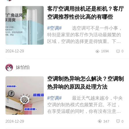
客厅空调用挂机还是柜机？客厅
空调推荐性价比高的有哪些
#空调#
选空调可不是一件小事，
特别是家里的客厅作为活动最频繁的
区域，空调的选择更是得慎重。下面
小编为大家介绍下客厅空调用挂机还
2024-12-29
1694
0
是柜机？客厅空调推荐性价比高的有
哪些 ...
妹怕怕
空调制热异响怎么解决？空调制
热异响的原因及处理方法
#空调#
最近天气越来越冷，中央
空调的制热模式也频繁开启。不过，
在享受温暖的同时，你有没有注意到
空调发出的各种声音呢？今天,就给大
2024-12-29
347
0
家揭秘空调制热异响背后的真相