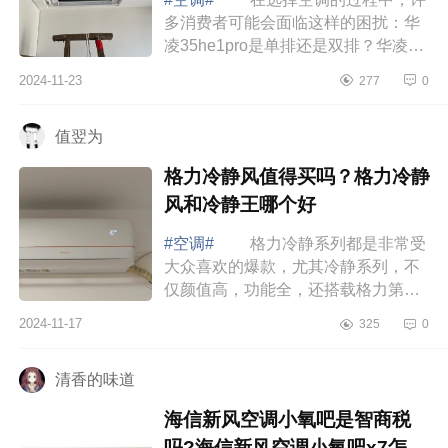
多消费者可能会面临这样的困扰：华
凌35he1pro是单排还是双排？华凌
35he1pro和n8he1pro区别 华凌
2024-11-23
277
0
35he1pro和n8he1pro区别 华凌
35HE1Pro空调...
值翌为
格力冷静风值得买吗？格力冷静
风和冷静王哪个好
#空调#
格力冷静系列都是非常受
大众喜欢的爆款，尤其冷静系列，不
仅颜值高，功能全，还搭载格力第二
代冷酷外机，制冷制热效果快，噪音
2024-11-17
325
0
小所以你选哪个款，下面小编为大家
介绍下...
清香的味道
海信新风空调小氧吧是智商税
吗?海信新风空调小氧吧x7怎么