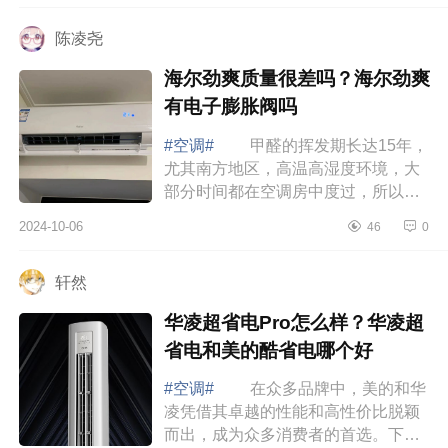
面小编...
陈凌尧
海尔劲爽质量很差吗？海尔劲爽
有电子膨胀阀吗
#空调#
甲醛的挥发期长达15年，
尤其南方地区，高温高湿度环境，大
部分时间都在空调房中度过，所以长
期持续高效的净化甲醛更重要，下面
2024-10-06
46
0
小编为大家介绍下海尔劲爽质量很差
吗？海...
轩然
华凌超省电Pro怎么样？华凌超
省电和美的酷省电哪个好
#空调#
在众多品牌中，美的和华
凌凭借其卓越的性能和高性价比脱颖
而出，成为众多消费者的首选。下面