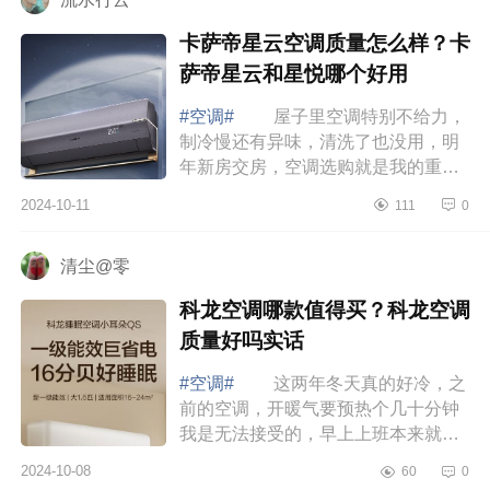
卡萨帝星云空调质量怎么样？卡
萨帝星云和星悦哪个好用
#空调#
屋子里空调特别不给力，
制冷慢还有异味，清洗了也没用，明
年新房交房，空调选购就是我的重中
之重，下面小编为大家介绍下卡萨帝
2024-10-11
111
0
星云空调质量怎么样？卡萨帝星云和
星悦哪...
清尘@零
科龙空调哪款值得买？科龙空调
质量好吗实话
#空调#
这两年冬天真的好冷，之
前的空调，开暖气要预热个几十分钟
我是无法接受的，早上上班本来就冷
的起不来，等空调把房间预热后上班
2024-10-08
60
0
也迟到了，还好遇到了科龙空调，下