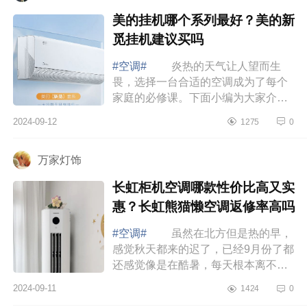
美的挂机哪个系列最好？美的新
觅挂机建议买吗
#空调#
炎热的天气让人望而生
畏，选择一台合适的空调成为了每个
家庭的必修课。下面小编为大家介绍
下美的挂机哪个系列最好？美的新觅
2024-09-12
1275
0
挂机建议买吗 美的挂机哪个系列
最好 ...
万家灯饰
长虹柜机空调哪款性价比高又实
惠？长虹熊猫懒空调返修率高吗
#空调#
虽然在北方但是热的早，
感觉秋天都来的迟了，已经9月份了都
还感觉像是在酷暑，每天根本离不开
空调，不然一会儿一身汗，所以靠空
2024-09-11
1424
0
调续命的我对空调要求还是蛮高的，