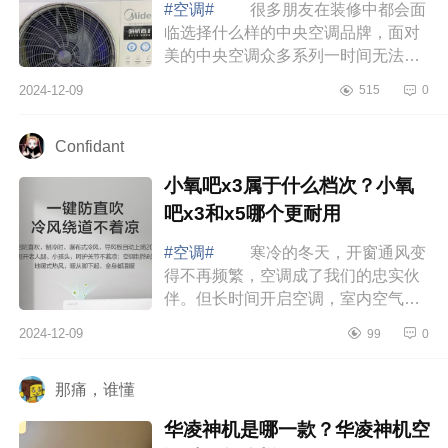
#空调#
很多朋友在装修中都会面
临选择什么样的中央空调品牌，面对
美的中央空调众多系列一时间无法选
择，不知道那款好，下面小编为大家
2024-12-09
515
0
介绍下美的领航者三代中央空调怎么
样？美...
Confidant
小氧吧x3属于什么档次？小氧
吧x3和x5哪个更耐用
#空调#
寒冷的冬天，开窗通风变
得不再频繁，空调成了我们的忠实伙
伴。但长时间开启空调，室内空气不
流通，干燥感随之而来，让人感到不
2024-12-09
99
0
适。下面小编为大家介绍下小氧吧x3
属于什...
那痛，谁懂
华凌神机是哪一款？华凌神机空