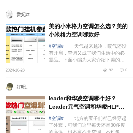
不免感到难以抉择。下面小编为大家
介绍下...
爱妃ct
美的小米格力空调怎么选？美的
小米格力空调哪款好
#空调#
天气越来越冷，暖气还没
有开启，空调又成了我们生活中的必
需品。下面小编为大家介绍下美的小
米格力空调怎么选？美的小米格力空
2024-10-28
92
0
调哪款好 美的小米格力空调怎么
选 ...
好吧。
leader和华凌空调哪个好？
Leader元气空调和华凌HLP空
调哪款值得入手
#空调#
北方的宝子们都已经穿起
了外套，可我们这里每天还是30多度
的高温，根本离不开空调。不过每天