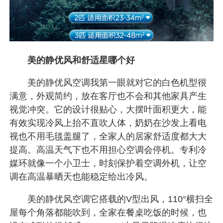
美的静优风和舒适星哪个好
美的静优风空调我第一眼就对它的白色机型很
满意，外观简约，放在客厅也不会和其他家具产生
视觉冲突。它的设计很贴心，大摆叶面积更大，能
有效实现冷风上抬不直吹人体，奶奶在沙发上看电
视也不用毛毯盖腿了，全家人的居家舒适度都大大
提高。高温天气下也不用担心空调会停机。专利冷
媒环就像一个小卫士，时刻保护着空调外机，让空
调在高温暴晒天也能稳定给出冷风。
美的静优风空调它搭载的V型出风，110°横扫全
屋每个角落都能吹到，全家在餐桌吃饭的时候，也