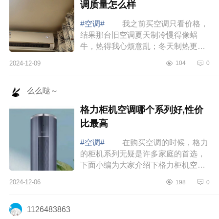
调质量怎么样
#空调#
我之前买空调只看价格，
结果那台旧空调夏天制冷慢得像蜗
牛，热得我心烦意乱；冬天制热更是
形同虚设，屋里冷得像冰窖。每个月
2024-12-09
104
0
电费还高得吓人，简直就是“电老虎”。
直到...
么么哒～
格力柜机空调哪个系列好,性价
比最高
#空调#
在购买空调的时候，格力
的柜机系列无疑是许多家庭的首选，
下面小编为大家介绍下格力柜机空调
哪个系列好,性价比最高 格力柜机
2024-12-06
198
0
空调哪个系列好,性价比最高 过年
最值...
1126483863