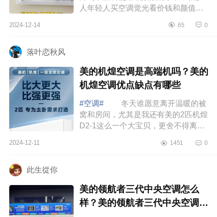
人年轻人买空调觉光看价钱和颜值，
却忽略了能效问题，家有俩娃的我，
2024-12-14
65
0
过日子怎能不精打细算，如果空调不
节能，...
落叶恋秋风
美的机煌空调是高端机吗？美的
机煌空调优点缺点有哪些
#空调#
冬天谁愿意离开温暖的被
窝和房间，尤其是我还有美的2匹机煌
D2-1这么一个大宝贝，更舍不得离开
了，下面小编为大家介绍下美的机煌
2024-12-11
1451
0
空调是高端机吗？美的机煌空调优点
缺点有...
此生從你
美的领航者三代中央空调怎么
样？美的领航者三代中央空调的
优缺点