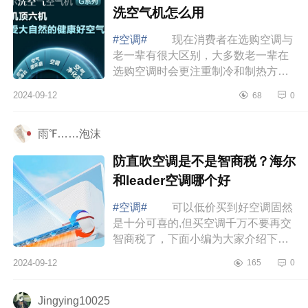
洗空气机怎么用
#空调#
现在消费者在选购空调与
老一辈有很大区别，大多数老一辈在
选购空调时会更注重制冷和制热方面
的效果，而现在很多年轻一些的消费
2024-09-12
68
0
群体则更注重空调的综合素质，比如
对外观...
雨℉……泡沫
防直吹空调是不是智商税？海尔
和leader空调哪个好
#空调#
可以低价买到好空调固然
是十分可喜的,但买空调千万不要再交
智商税了，下面小编为大家介绍下防
直吹空调是不是智商税？海尔和
2024-09-12
165
0
leader空调哪个好 海尔和leader空
调哪个好...
Jingying10025