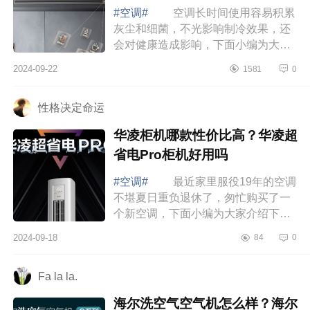
#空调#
空调长时间使用容易积累
灰尘和细菌，不光影响制冷效果，还
会对健康造成影响，下面小编为大家
介绍下海信璀璨中央空调怎么样?海信
2024-09-22
1581
0
璀璨中央空调c2和c3区别 海信璀
璨中央...
性格决定命运
华凌柜机哪款性价比高？华凌超
省电Pro柜机好用吗
#空调#
最近家里服役19年的空调
不堪夏日重负退休了，匆忙购买了一
个新空调，下面小编为大家介绍下华
凌柜机哪款性价比高？华凌超省电Pro
2024-09-18
84
0
柜机好用吗 华凌柜机哪款性价比
高 ...
Fa la la.
海尔洗空气空气机怎么样？海尔