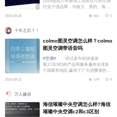
2024连续三年获得工信部认可的空调
行业十强品牌，与格力、美的、海
尔、奥克斯、TCL等行业主流品牌站
2024-09-26
661
0
在同一舞台中央。下面小编为大家介
绍下美博空调...
十年之后？！
colmo图灵空调怎么样？colmo
图灵空调带语音吗
#空调#
经过多年的快速发
展,COLMO的产品和服务遍布全球多
个国家和地区,赢得了广大消费者的青
睐与认可，下面小编为大家介绍下
2024-09-22
154
0
colmo图灵空调怎么样？colmo图灵空
调带语音吗 c...
万人嫌@
海信璀璨中央空调怎么样?海信
璀璨中央空调c2和c3区别