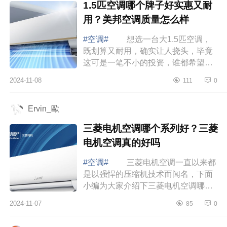
1.5匹空调哪个牌子好实惠又耐
用？美邦空调质量怎么样
#空调#
想选一台大1.5匹空调，
既划算又耐用，确实让人挠头，毕竟
这可是一笔不小的投资，谁都希望能
买到性价比高的好产品。下面小编为
2024-11-08
111
0
大家介绍下1.5匹空调哪个牌子好实惠
又耐用...
Ervin_歐
三菱电机空调哪个系列好？三菱
电机空调真的好吗
#空调#
三菱电机空调一直以来都
是以强悍的压缩机技术而闻名，下面
小编为大家介绍下三菱电机空调哪个
系列好？三菱电机空调真的好吗
2024-11-07
85
0
三菱电机空调哪个系列好 三菱电
机空调...