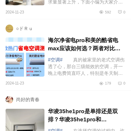
求量显著上升，下面小编为大家介绍
下柜机空调哪个牌子好又省电？美的
2024-11-23
592
0
柜机和海尔柜机哪个效果好些 柜
机空调...
○ドＲｕ
海尔净省电pro和美的酷省电
max应该如何选？两者对比哪
款好
#空调#
真的被家里的老式空调伤
透了心，那台三级能效的空调，开一
晚上电费简直吓人，特别是冬天制热
的时候，感觉电费在“燃烧”。咱就是说
2024-11-23
179
0
有了被这老式空调“背刺”的经历，我...
尚好的青春
华凌35he1pro是单排还是双
排？华凌35he1pro和
n8he1pro区别
#空调#
在选择空调的过程中，许