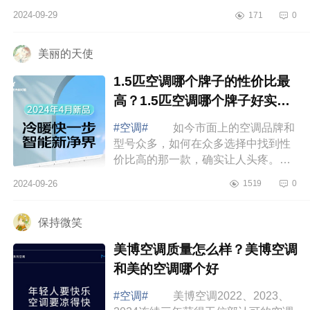
小编为大家介绍下华凌超省电Pro怎么
2024-09-29
171
0
样？华凌超省电和美的酷省电哪个
好 华...
美丽的天使
1.5匹空调哪个牌子的性价比最
高？1.5匹空调哪个牌子好实惠
又耐用
#空调#
如今市面上的空调品牌和
型号众多，如何在众多选择中找到性
价比高的那一款，确实让人头疼。不
同品牌的空调在价格、性能、耗能等
2024-09-26
1519
0
方面各有千秋，下面小编为大家介绍
下1.5匹...
保持微笑
美博空调质量怎么样？美博空调
和美的空调哪个好
#空调#
美博空调2022、2023、