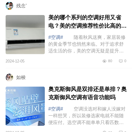
残念’
美的哪个系列的空调好用又省
电？美的空调推荐性价比高的有
哪些
#空调#
随着秋风送爽，家居装修
的黄金季节也悄然来临。对于追求舒
适生活的你，美的空调无疑是提升家
居品质的不二之选，下面小编为大家
2024-12-05
80
0
介绍下美的哪个系列的空调好用又省
电？美...
如梭
奥克斯御风是双排还是单排？奥
克斯御风空调有语音功能吗
#空调#
空调没选对和嫁人没嫁对
一样想哭，所以装修选家电就不能随
便应付。选空调不能单单只看匹数，
制冷制热效率才最靠谱，下面小编为