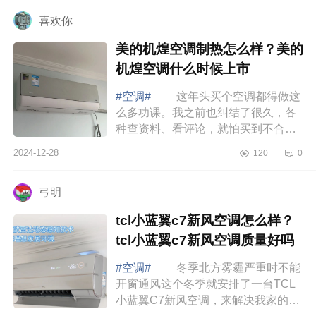
空调制...
喜欢你
美的机煌空调制热怎么样？美的
机煌空调什么时候上市
#空调#
这年头买个空调都得做这
么多功课。我之前也纠结了很久，各
种查资料、看评论，就怕买到不合适
的。后来发现，其实只要抓住几个关
2024-12-28
120
0
键点，选空调也没那么难啦，下面小
编为大...
弓明
tcl小蓝翼c7新风空调怎么样？
tcl小蓝翼c7新风空调质量好吗
#空调#
冬季北方雾霾严重时不能
开窗通风这个冬季就安排了一台TCL
小蓝翼C7新风空调，来解决我家的客