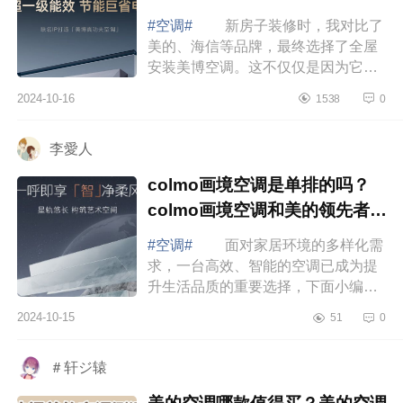
#空调#
新房子装修时，我对比了
美的、海信等品牌，最终选择了全屋
安装美博空调。这不仅仅是因为它的
价格适中，更重要的是它的质量、节
2024-10-16
1538
0
能效果以及外观设计都让我非常满
意。下面...
李愛人
colmo画境空调是单排的吗？
colmo画境空调和美的领先者哪
个好
#空调#
面对家居环境的多样化需
求，一台高效、智能的空调已成为提
升生活品质的重要选择，下面小编为
大家介绍下colmo画境空调是单排的
2024-10-15
51
0
吗？colmo画境空调和美的领先者哪
个好 ...
＃轩ジ辕