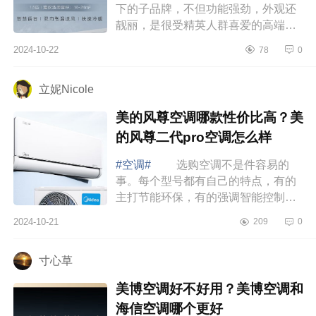
下的子品牌，不但功能强劲，外观还
靓丽，是很受精英人群喜爱的高端空
调品牌。下面小编为大家介绍下卡萨
2024-10-22
78
0
帝星悦空调怎么样？卡萨帝星悦空调
和卡萨...
立妮Nicole
美的风尊空调哪款性价比高？美
的风尊二代pro空调怎么样
#空调#
选购空调不是件容易的
事。每个型号都有自己的特点，有的
主打节能环保，有的强调智能控制，
还有的注重静音舒适。作为消费者，
2024-10-21
209
0
我们当然希望能买到既实惠又好用的
产品。下...
寸心草
美博空调好不好用？美博空调和
海信空调哪个更好