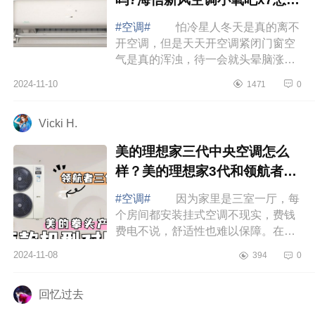
样
#空调#
怕冷星人冬天是真的离不
开空调，但是天天开空调紧闭门窗空
气是真的浑浊，待一会就头晕脑涨
的；还有那个风呀直直吹在脸上身
2024-11-10
1471
0
上，脸干得不行身子热得不行，但是
脚还冻得僵...
Vicki H.
美的理想家三代中央空调怎么
样？美的理想家3代和领航者3
代哪个好
#空调#
因为家里是三室一厅，每
个房间都安装挂式空调不现实，费钱
费电不说，舒适性也难以保障。在众
多的品牌中，我选择安装了一个全新
2024-11-08
394
0
的智慧空气管家中央空调，下面小编
为大家...
回忆过去