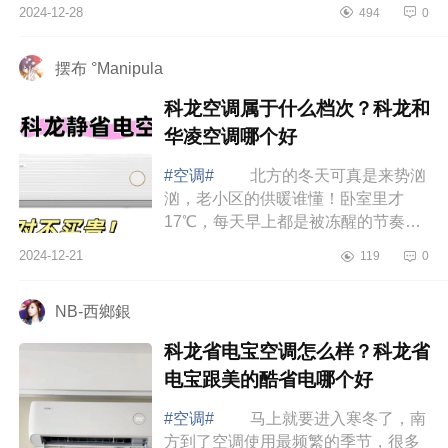
厅的温度和空气焕新问题。下面小编
2024-12-28
494
0
为大家介绍下tcl小蓝翼c7新风空调怎
么样？...
摆布 °Manipula
科龙空调属于什么档次？科龙和
华凌空调哪个好
#空调#
北方的冬天可真是来势汹
汹，老小区的供暖谁懂！卧室里才
17℃，每天早上都是被冻醒的节奏，
整个冬天全得靠空调来加持温度，下
2024-12-21
119
0
面小编为大家介绍下科龙空调属于什
么档次？...
NB-西鄉銀
科龙省电宝空调怎么样？科龙省
电宝跟美的酷省电哪个好
#空调#
马上就要进入寒冬了，南
方到了空调使用最频繁的季节，很多