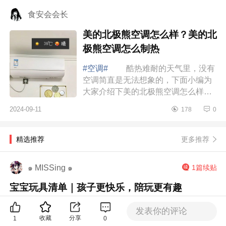
下面小...
食安会会长
美的北极熊空调怎么样？美的北
极熊空调怎么制热
#空调#
酷热难耐的天气里，没有
空调简直是无法想象的，下面小编为
大家介绍下美的北极熊空调怎么样？
美的北极熊空调怎么制热 美的北
2024-09-11
178
0
极熊空调怎么样 美的这款北极熊
卧室挂...
更多推荐
精选推荐
๑ MISSing ๑
1篇续贴
宝宝玩具清单｜孩子更快乐，陪玩更有趣
#4-6个月宝宝玩具#
宝妈们，我又回来了，上次我介绍我
发表你的评论
家小肉丸0-3个月买的一些玩具，事实上我只是介绍了一部
收藏
分享
1
0