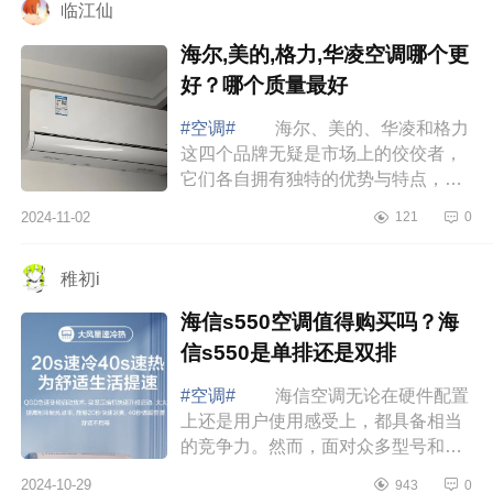
临江仙
海尔,美的,格力,华凌空调哪个更
好？哪个质量最好
#空调#
海尔、美的、华凌和格力
这四个品牌无疑是市场上的佼佼者，
它们各自拥有独特的优势与特点，满
足不同消费者的需求。下面小编为大
2024-11-02
121
0
家介绍下海尔,美的,格力,华凌空调哪
个更好...
稚初i
海信s550空调值得购买吗？海
信s550是单排还是双排
#空调#
海信空调无论在硬件配置
上还是用户使用感受上，都具备相当
的竞争力。然而，面对众多型号和功
能，各种新技术的选择，多数消费者
2024-10-29
943
0