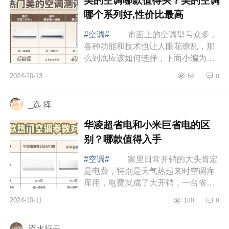
美的空调哪款值得买？美的空调
哪个系列好,性价比最高
#空调#
市面上的空调型号众多，
各种功能和技术也让人眼花缭乱，那
么到底应该如何选择，下面小编为大
家介绍下美的空调哪款值得买？美的
2024-10-13
56
0
空调哪个系列好,性价比最高 美的
空调哪...
_选 择
华凌超省电和小米巨省电的区
别？哪款值得入手
#空调#
家里日常开销的大头肯定
是电费，特别是天气热起来时空调库
库用，电费就成了大开销，一台省电
性能又好的空调绝对能帮你省下一大
2024-10-11
180
0
笔电费，下面小编为大家介绍下华凌
超省电...
流水行云