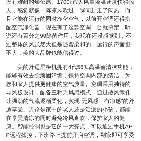
没有难耐的燥郁感。1700m³/大风量降温速度快得惊
人，感觉就像一阵凉风吹过，瞬间赶走了闷热。而
且它能在运行的同时净化空气，以前开空调还得搭
配空气净化器，现在有了这款空调一台就搞定，听
说还有百分之99除菌作用，我现在还没感觉到，不
过整体的风虽然大但是还蛮柔和的，运行的声音也
不大，美的大品牌也能信得过。
美的舒适星柜机拥有4代56℃高温智清洁功能，
能够有效去除顽固污垢，保持空调内部的清洁，为
您和家人提供更健康的空气质量。空调采用独特的
导风板设计，配备三种无风感模式，通过散风微孔
让强劲的气流逐渐柔化，实现“无风感、有凉感”的舒
适享受。无论是家中的老人还是活泼的小孩，都能
在享受清凉的同时避免冷风直吹，保护家人的健
康。智能控制也是它的一大亮点，可以通过手机AP
P远程操控，下班路上提前开启空调，到家即可享受