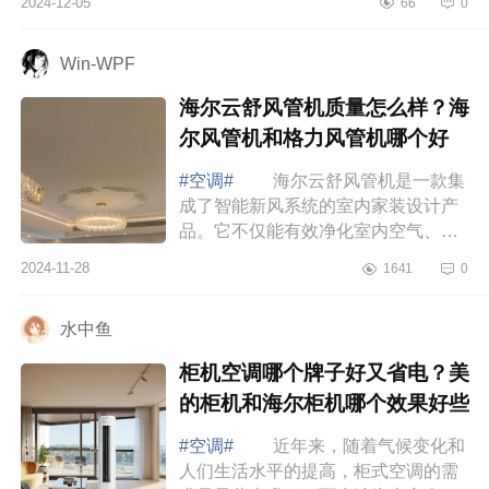
2024-12-05
66
0
大家介绍下奥克斯御风是双排还是单
排？奥...
Win-WPF
海尔云舒风管机质量怎么样？海
尔风管机和格力风管机哪个好
#空调#
海尔云舒风管机是一款集
成了智能新风系统的室内家装设计产
品。它不仅能有效净化室内空气、通
风换气，还能根据不同场景自动调
2024-11-28
1641
0
节，满足您对室内空气质量的高要
求，让您享...
水中鱼
柜机空调哪个牌子好又省电？美
的柜机和海尔柜机哪个效果好些
#空调#
近年来，随着气候变化和
人们生活水平的提高，柜式空调的需