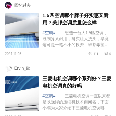
回忆过去
1.5匹空调哪个牌子好实惠又耐
用？美邦空调质量怎么样
#空调#
想选一台大1.5匹空调，
既划算又耐用，确实让人挠头，毕竟
这可是一笔不小的投资，谁都希望能
买到性价比高的好产品。下面小编为
2024-11-08
111
0
大家介绍下1.5匹空调哪个牌子好实惠
又耐用...
Ervin_歐
三菱电机空调哪个系列好？三菱
电机空调真的好吗
#空调#
三菱电机空调一直以来都
是以强悍的压缩机技术而闻名，下面
小编为大家介绍下三菱电机空调哪个
系列好？三菱电机空调真的好吗