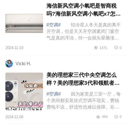
海信新风空调小氧吧是智商税
吗?海信新风空调小氧吧x7怎么
样
#空调#
怕冷星人冬天是真的离不
开空调，但是天天开空调紧闭门窗空
气是真的浑浊，待一会就头晕脑涨
的；还有那个风呀直直吹在脸上身
2024-11-10
1471
0
上，脸干得不行身子热得不行，但是
脚还冻得僵...
Vicki H.
美的理想家三代中央空调怎么
样？美的理想家3代和领航者3
代哪个好
#空调#
因为家里是三室一厅，每
个房间都安装挂式空调不现实，费钱
费电不说，舒适性也难以保障。在众
多的品牌中，我选择安装了一个全新
2024-11-08
394
0
的智慧空气管家中央空调，下面小编
为大家...