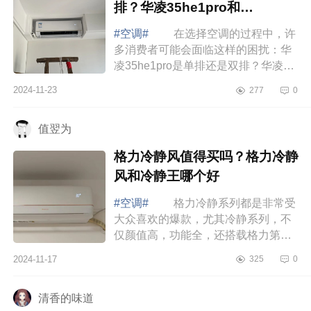
排？华凌35he1pro和
n8he1pro区别
#空调#
在选择空调的过程中，许
多消费者可能会面临这样的困扰：华
凌35he1pro是单排还是双排？华凌
35he1pro和n8he1pro区别 华凌
2024-11-23
277
0
35he1pro和n8he1pro区别 华凌
35HE1Pro空调...
值翌为
格力冷静风值得买吗？格力冷静
风和冷静王哪个好
#空调#
格力冷静系列都是非常受
大众喜欢的爆款，尤其冷静系列，不
仅颜值高，功能全，还搭载格力第二
代冷酷外机，制冷制热效果快，噪音
2024-11-17
325
0
小所以你选哪个款，下面小编为大家
介绍下...
清香的味道