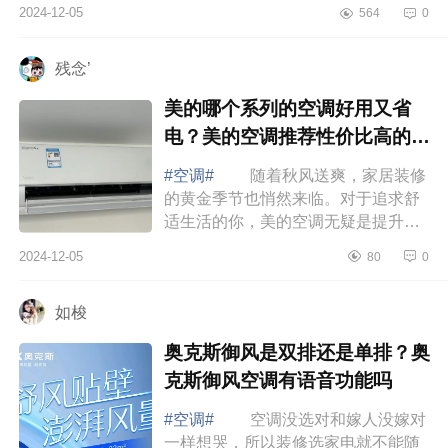
不好？长虹Q7D空调是长虹高端机
2024-12-05
564
0
吗 长虹空调质量好不好 长虹
空调全无尘自...
残念’
美的哪个系列的空调好用又省
电？美的空调推荐性价比高的有
哪些
#空调#
随着秋风送爽，家居装修
的黄金季节也悄然来临。对于追求舒
适生活的你，美的空调无疑是提升家
居品质的不二之选，下面小编为大家
2024-12-05
80
0
介绍下美的哪个系列的空调好用又省
电？美...
如梭
奥克斯御风是双排还是单排？奥
克斯御风空调有语音功能吗
#空调#
空调没选对和嫁人没嫁对
一样想哭，所以装修选家电就不能随