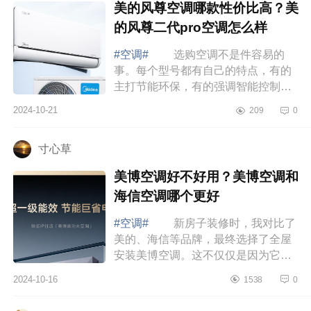
美的风尊空调哪款性价比高？美
的风尊二代pro空调怎么样
#空调#
选购空调不是件容易的
事。每个型号都有自己的特点，有的
主打节能环保，有的强调智能控制，
还有的注重静音舒适。作为消费者，
2024-10-21
209
0
我们当然希望能买到既实惠又好用的
产品。下...
寸心草
美博空调好不好用？美博空调和
海信空调哪个更好
#空调#
新房子装修时，我对比了
美的、海信等品牌，最终选择了全屋
安装美博空调。这不仅仅是因为它的
价格适中，更重要的是它的质量、节
2024-10-16
1538
0
能效果以及外观设计都让我非常满
意。下面...