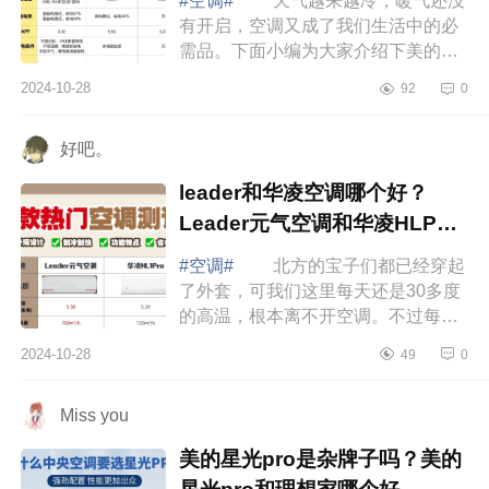
#空调#
天气越来越冷，暖气还没
有开启，空调又成了我们生活中的必
需品。下面小编为大家介绍下美的小
米格力空调怎么选？美的小米格力空
2024-10-28
92
0
调哪款好 美的小米格力空调怎么
选 ...
好吧。
leader和华凌空调哪个好？
Leader元气空调和华凌HLP空
调哪款值得入手
#空调#
北方的宝子们都已经穿起
了外套，可我们这里每天还是30多度
的高温，根本离不开空调。不过每天
吹空调，头昏脑胀，肩膀疼也挺让人
2024-10-28
49
0
难受的，下面小编为大家介绍下
leader和华...
Miss you
美的星光pro是杂牌子吗？美的