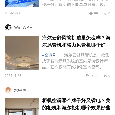
便应付。选空调不能单单只看匹数，
制冷制热效率才最靠谱，下面小编为
2024-12-05
66
0
大家介绍下奥克斯御风是双排还是单
排？奥...
Win-WPF
海尔云舒风管机质量怎么样？海
尔风管机和格力风管机哪个好
#空调#
海尔云舒风管机是一款集
成了智能新风系统的室内家装设计产
品。它不仅能有效净化室内空气、通
风换气，还能根据不同场景自动调
2024-11-28
1641
0
节，满足您对室内空气质量的高要
求，让您享...
水中鱼
柜机空调哪个牌子好又省电？美
的柜机和海尔柜机哪个效果好些