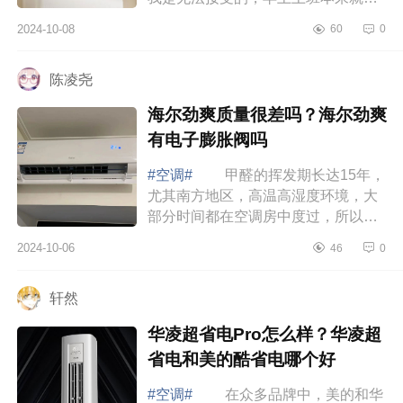
的起不来，等空调把房间预热后上班
2024-10-08
60
0
也迟到了，还好遇到了科龙空调，下
面小编...
陈凌尧
海尔劲爽质量很差吗？海尔劲爽
有电子膨胀阀吗
#空调#
甲醛的挥发期长达15年，
尤其南方地区，高温高湿度环境，大
部分时间都在空调房中度过，所以长
期持续高效的净化甲醛更重要，下面
2024-10-06
46
0
小编为大家介绍下海尔劲爽质量很差
吗？海...
轩然
华凌超省电Pro怎么样？华凌超
省电和美的酷省电哪个好
#空调#
在众多品牌中，美的和华