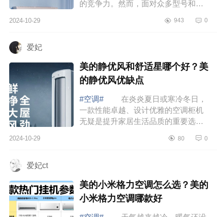
的竞争力。然而，面对众多型号和功
能，各种新技术的选择，多数消费者
2024-10-29
943
0
不免感到难以抉择。下面小编为大家
介绍下...
爱妃
美的静优风和舒适星哪个好？美
的静优风优缺点
#空调#
在炎炎夏日或寒冷冬日，
一款性能卓越、设计优雅的空调柜机
无疑是提升家居生活品质的重要选
择。下面小编为大家介绍下美的静优
2024-10-29
80
0
风和舒适星哪个好？美的静优风优缺
点 美...
爱妃ct
美的小米格力空调怎么选？美的
小米格力空调哪款好