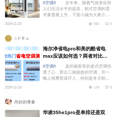
#空调#
近年来，随着气候变化和
人们生活水平的提高，柜式空调的需
求量显著上升，下面小编为大家介绍
下柜机空调哪个牌子好又省电？美的
2024-11-23
592
0
柜机和海尔柜机哪个效果好些 柜
机空调...
○ドＲｕ
海尔净省电pro和美的酷省电
max应该如何选？两者对比哪
款好
#空调#
真的被家里的老式空调伤
透了心，那台三级能效的空调，开一
晚上电费简直吓人，特别是冬天制热
的时候，感觉电费在“燃烧”。咱就是说
2024-11-23
179
0
有了被这老式空调“背刺”的经历，我...
尚好的青春
华凌35he1pro是单排还是双