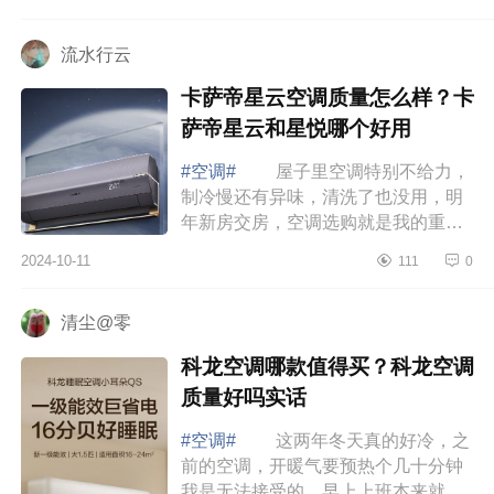
空调哪个系列好,性价比最高 美的
空调哪...
流水行云
卡萨帝星云空调质量怎么样？卡
萨帝星云和星悦哪个好用
#空调#
屋子里空调特别不给力，
制冷慢还有异味，清洗了也没用，明
年新房交房，空调选购就是我的重中
之重，下面小编为大家介绍下卡萨帝
2024-10-11
111
0
星云空调质量怎么样？卡萨帝星云和
星悦哪...
清尘@零
科龙空调哪款值得买？科龙空调
质量好吗实话
#空调#
这两年冬天真的好冷，之
前的空调，开暖气要预热个几十分钟
我是无法接受的，早上上班本来就冷