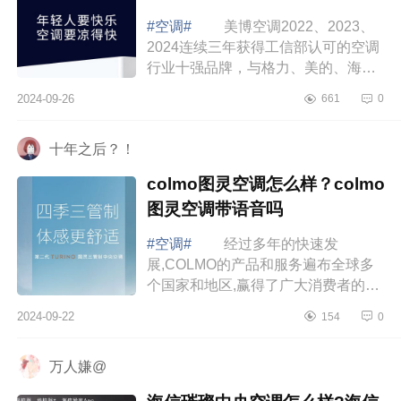
#空调#
美博空调2022、2023、
2024连续三年获得工信部认可的空调
行业十强品牌，与格力、美的、海
尔、奥克斯、TCL等行业主流品牌站
2024-09-26
661
0
在同一舞台中央。下面小编为大家介
绍下美博空调...
十年之后？！
colmo图灵空调怎么样？colmo
图灵空调带语音吗
#空调#
经过多年的快速发
展,COLMO的产品和服务遍布全球多
个国家和地区,赢得了广大消费者的青
睐与认可，下面小编为大家介绍下
2024-09-22
154
0
colmo图灵空调怎么样？colmo图灵空
调带语音吗 c...
万人嫌@