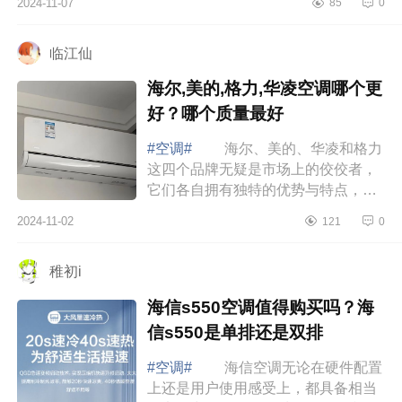
2024-11-07
85
0
三菱电机空调哪个系列好 三菱电
机空调...
临江仙
海尔,美的,格力,华凌空调哪个更
好？哪个质量最好
#空调#
海尔、美的、华凌和格力
这四个品牌无疑是市场上的佼佼者，
它们各自拥有独特的优势与特点，满
足不同消费者的需求。下面小编为大
2024-11-02
121
0
家介绍下海尔,美的,格力,华凌空调哪
个更好...
稚初i
海信s550空调值得购买吗？海
信s550是单排还是双排
#空调#
海信空调无论在硬件配置
上还是用户使用感受上，都具备相当