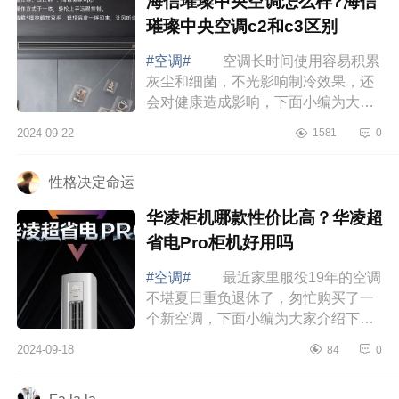
海信璀璨中央空调怎么样?海信
璀璨中央空调c2和c3区别
#空调#
空调长时间使用容易积累
灰尘和细菌，不光影响制冷效果，还
会对健康造成影响，下面小编为大家
介绍下海信璀璨中央空调怎么样?海信
2024-09-22
1581
0
璀璨中央空调c2和c3区别 海信璀
璨中央...
性格决定命运
华凌柜机哪款性价比高？华凌超
省电Pro柜机好用吗
#空调#
最近家里服役19年的空调
不堪夏日重负退休了，匆忙购买了一
个新空调，下面小编为大家介绍下华
凌柜机哪款性价比高？华凌超省电Pro
2024-09-18
84
0
柜机好用吗 华凌柜机哪款性价比
高 ...