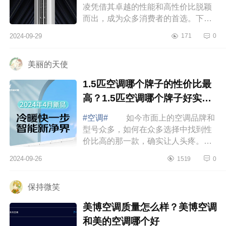
凌凭借其卓越的性能和高性价比脱颖
而出，成为众多消费者的首选。下面
小编为大家介绍下华凌超省电Pro怎么
2024-09-29
171
0
样？华凌超省电和美的酷省电哪个
好 华...
美丽的天使
1.5匹空调哪个牌子的性价比最
高？1.5匹空调哪个牌子好实惠
又耐用
#空调#
如今市面上的空调品牌和
型号众多，如何在众多选择中找到性
价比高的那一款，确实让人头疼。不
同品牌的空调在价格、性能、耗能等
2024-09-26
1519
0
方面各有千秋，下面小编为大家介绍
下1.5匹...
保持微笑
美博空调质量怎么样？美博空调
和美的空调哪个好