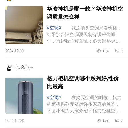
华凌神机是哪一款？华凌神机空
调质量怎么样
#空调#
我之前买空调只看价格，
结果那台旧空调夏天制冷慢得像蜗
牛，热得我心烦意乱；冬天制热更是
形同虚设，屋里冷得像冰窖。每个月
2024-12-09
104
0
电费还高得吓人，简直就是“电老虎”。
直到...
么么哒～
格力柜机空调哪个系列好,性价
比最高
#空调#
在购买空调的时候，格力
的柜机系列无疑是许多家庭的首选，
下面小编为大家介绍下格力柜机空调
哪个系列好,性价比最高 格力柜机
2024-12-06
198
0
空调哪个系列好,性价比最高 过年