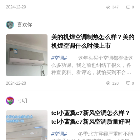
空调发出的各种声音呢？今天,就给大
2024-12-29
347
0
家揭秘空调制热异响背后的真相
空调制...
喜欢你
美的机煌空调制热怎么样？美的
机煌空调什么时候上市
#空调#
这年头买个空调都得做这
么多功课。我之前也纠结了很久，各
种查资料、看评论，就怕买到不合适
的。后来发现，其实只要抓住几个关
2024-12-28
120
0
键点，选空调也没那么难啦，下面小
编为大...
弓明
tcl小蓝翼c7新风空调怎么样？
tcl小蓝翼c7新风空调质量好吗
#空调#
冬季北方雾霾严重时不能