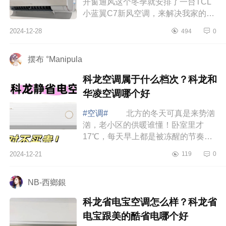
开窗通风这个冬季就安排了一台TCL
小蓝翼C7新风空调，来解决我家的客
厅的温度和空气焕新问题。下面小编
2024-12-28
494
0
为大家介绍下tcl小蓝翼c7新风空调怎
么样？...
摆布 °Manipula
科龙空调属于什么档次？科龙和
华凌空调哪个好
#空调#
北方的冬天可真是来势汹
汹，老小区的供暖谁懂！卧室里才
17℃，每天早上都是被冻醒的节奏，
整个冬天全得靠空调来加持温度，下
2024-12-21
119
0
面小编为大家介绍下科龙空调属于什
么档次？...
NB-西鄉銀
科龙省电宝空调怎么样？科龙省
电宝跟美的酷省电哪个好