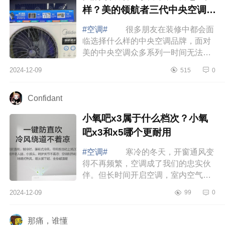
样？美的领航者三代中央空调的
优缺点
#空调#
很多朋友在装修中都会面
临选择什么样的中央空调品牌，面对
美的中央空调众多系列一时间无法选
择，不知道那款好，下面小编为大家
2024-12-09
515
0
介绍下美的领航者三代中央空调怎么
样？美...
Confidant
小氧吧x3属于什么档次？小氧
吧x3和x5哪个更耐用
#空调#
寒冷的冬天，开窗通风变
得不再频繁，空调成了我们的忠实伙
伴。但长时间开启空调，室内空气不
流通，干燥感随之而来，让人感到不
2024-12-09
99
0
适。下面小编为大家介绍下小氧吧x3
属于什...
那痛，谁懂