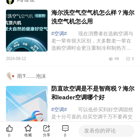
Fa la la.
海尔洗空气空气机怎么样？海尔
洗空气机怎么用
#空调#
现在消费者在选购空调与
老一辈有很大区别，大多数老一辈在
选购空调时会更注重制冷和制热方面
的效果，而现在很多年轻一些的消费
2024-09-12
68
0
群体则更注重空调的综合素质，比如
对外观...
雨℉……泡沫
防直吹空调是不是智商税？海尔
和leader空调哪个好
#空调#
可以低价买到好空调固然
是十分可喜的,但买空调千万不要再交
智商税了，下面小编为大家介绍下防
发表你的评论
直吹空调是不是智商税？海尔和
2024-09-12
165
0
收藏
分享
0
0
leader空调哪个好 海尔和leader空