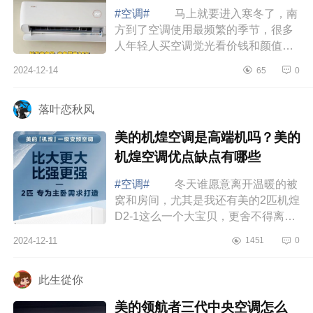
#空调#
马上就要进入寒冬了，南
方到了空调使用最频繁的季节，很多
人年轻人买空调觉光看价钱和颜值，
却忽略了能效问题，家有俩娃的我，
2024-12-14
65
0
过日子怎能不精打细算，如果空调不
节能，...
落叶恋秋风
美的机煌空调是高端机吗？美的
机煌空调优点缺点有哪些
#空调#
冬天谁愿意离开温暖的被
窝和房间，尤其是我还有美的2匹机煌
D2-1这么一个大宝贝，更舍不得离开
了，下面小编为大家介绍下美的机煌
2024-12-11
1451
0
空调是高端机吗？美的机煌空调优点
缺点有...
此生從你
美的领航者三代中央空调怎么