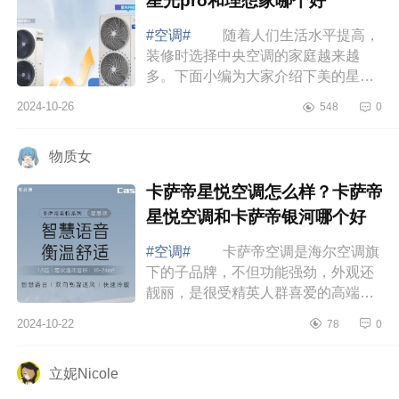
星光pro和理想家哪个好
#空调#
随着人们生活水平提高，
装修时选择中央空调的家庭越来越
多。下面小编为大家介绍下美的星光
pro是杂牌子吗？美的星光pro和理想
2024-10-26
548
0
家哪个好 美的星光pro是杂牌子
吗 美的...
物质女
卡萨帝星悦空调怎么样？卡萨帝
星悦空调和卡萨帝银河哪个好
#空调#
卡萨帝空调是海尔空调旗
下的子品牌，不但功能强劲，外观还
靓丽，是很受精英人群喜爱的高端空
调品牌。下面小编为大家介绍下卡萨
2024-10-22
78
0
帝星悦空调怎么样？卡萨帝星悦空调
和卡萨...
立妮Nicole