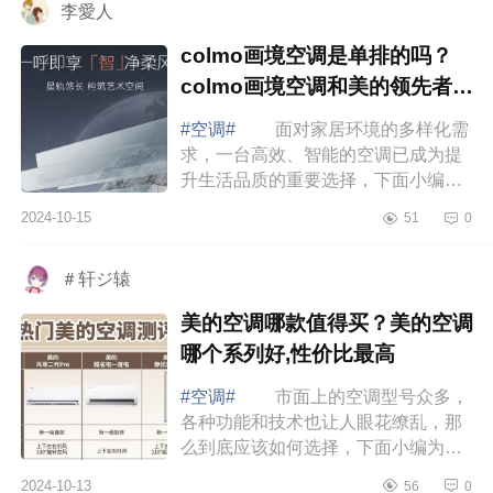
李愛人
colmo画境空调是单排的吗？
colmo画境空调和美的领先者哪
个好
#空调#
面对家居环境的多样化需
求，一台高效、智能的空调已成为提
升生活品质的重要选择，下面小编为
大家介绍下colmo画境空调是单排的
2024-10-15
51
0
吗？colmo画境空调和美的领先者哪
个好 ...
＃轩ジ辕
美的空调哪款值得买？美的空调
哪个系列好,性价比最高
#空调#
市面上的空调型号众多，
各种功能和技术也让人眼花缭乱，那
么到底应该如何选择，下面小编为大
家介绍下美的空调哪款值得买？美的
2024-10-13
56
0