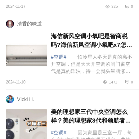
代冷酷外机，制冷制热效果快，噪音
2024-11-17
325
0
小所以你选哪个款，下面小编为大家
介绍下...
清香的味道
海信新风空调小氧吧是智商税
吗?海信新风空调小氧吧x7怎么
样
#空调#
怕冷星人冬天是真的离不
开空调，但是天天开空调紧闭门窗空
气是真的浑浊，待一会就头晕脑涨
的；还有那个风呀直直吹在脸上身
2024-11-10
1471
0
上，脸干得不行身子热得不行，但是
脚还冻得僵...
Vicki H.
美的理想家三代中央空调怎么
样？美的理想家3代和领航者3
代哪个好
#空调#
因为家里是三室一厅，每