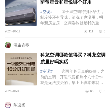
萨帝星云和星悦哪个好用
#空调#
屋子里空调特别不给力，
制冷慢还有异味，清洗了也没用，明
年新房交房，空调选购就是我的重中
之重，下面小编为大家介绍下卡萨帝
2024-10-11
111
0
星云空调质量怎么样？卡萨帝星云和
星悦哪...
清尘@零
科龙空调哪款值得买？科龙空调
质量好吗实话
#空调#
这两年冬天真的好冷，之
前的空调，开暖气要预热个几十分钟
我是无法接受的，早上上班本来就冷
的起不来，等空调把房间预热后上班
2024-10-08
60
0
也迟到了，还好遇到了科龙空调，下
面小编...
陈凌尧