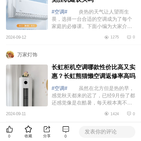
#空调#
炎热的天气让人望而生
畏，选择一台合适的空调成为了每个
家庭的必修课。下面小编为大家介绍
下美的挂机哪个系列最好？美的新觅
2024-09-12
1275
0
挂机建议买吗 美的挂机哪个系列
最好 ...
万家灯饰
长虹柜机空调哪款性价比高又实
惠？长虹熊猫懒空调返修率高吗
#空调#
虽然在北方但是热的早，
感觉秋天都来的迟了，已经9月份了都
还感觉像是在酷暑，每天根本离不开
空调，不然一会儿一身汗，所以靠空
2024-09-11
1424
0
调续命的我对空调要求还是蛮高的，
下面小...
食安会会长
发表你的评论
收藏
分享
0
0