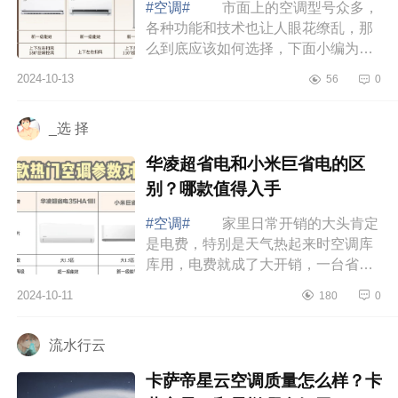
#空调#
市面上的空调型号众多，
各种功能和技术也让人眼花缭乱，那
么到底应该如何选择，下面小编为大
家介绍下美的空调哪款值得买？美的
2024-10-13
56
0
空调哪个系列好,性价比最高 美的
空调哪...
_选 择
华凌超省电和小米巨省电的区
别？哪款值得入手
#空调#
家里日常开销的大头肯定
是电费，特别是天气热起来时空调库
库用，电费就成了大开销，一台省电
性能又好的空调绝对能帮你省下一大
2024-10-11
180
0
笔电费，下面小编为大家介绍下华凌
超省电...
流水行云
卡萨帝星云空调质量怎么样？卡