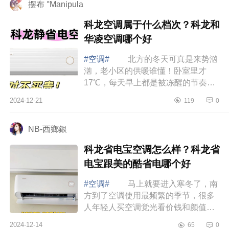
摆布 °Manipula
科龙空调属于什么档次？科龙和
华凌空调哪个好
#空调#
北方的冬天可真是来势汹
汹，老小区的供暖谁懂！卧室里才
17℃，每天早上都是被冻醒的节奏，
整个冬天全得靠空调来加持温度，下
2024-12-21
119
0
面小编为大家介绍下科龙空调属于什
么档次？...
NB-西鄉銀
科龙省电宝空调怎么样？科龙省
电宝跟美的酷省电哪个好
#空调#
马上就要进入寒冬了，南
方到了空调使用最频繁的季节，很多
人年轻人买空调觉光看价钱和颜值，
却忽略了能效问题，家有俩娃的我，
2024-12-14
65
0