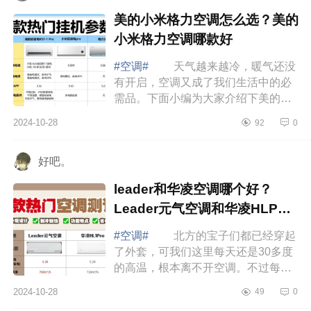
美的小米格力空调怎么选？美的
小米格力空调哪款好
#空调#
天气越来越冷，暖气还没
有开启，空调又成了我们生活中的必
需品。下面小编为大家介绍下美的小
米格力空调怎么选？美的小米格力空
2024-10-28
92
0
调哪款好 美的小米格力空调怎么
选 ...
好吧。
leader和华凌空调哪个好？
Leader元气空调和华凌HLP空
调哪款值得入手
#空调#
北方的宝子们都已经穿起
了外套，可我们这里每天还是30多度
的高温，根本离不开空调。不过每天
吹空调，头昏脑胀，肩膀疼也挺让人
2024-10-28
49
0
难受的，下面小编为大家介绍下