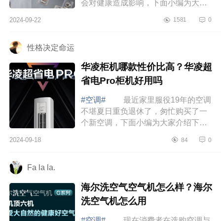
会对健康造成影响，下面小编为大家
介绍下海信璀璨中央空调怎么样?海信
2024-09-22
1581
0
璀璨中央空调c2和c3区别 海信璀
璨中央...
性格决定命运
华凌柜机哪款性价比高？华凌超
省电Pro柜机好用吗
#空调#
最近家里服役19年的空调
不堪夏日重负退休了，匆忙购买了一
个新空调，下面小编为大家介绍下华
凌柜机哪款性价比高？华凌超省电Pro
2024-09-18
84
0
柜机好用吗 华凌柜机哪款性价比
高 ...
Fa la la.
海尔洗空气空气机怎么样？海尔
洗空气机怎么用
#空调#
现在消费者在选购空调与