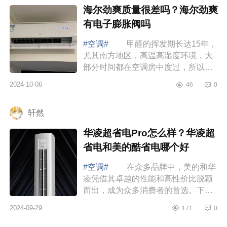
海尔劲爽质量很差吗？海尔劲爽
有电子膨胀阀吗
#空调#
甲醛的挥发期长达15年，
尤其南方地区，高温高湿度环境，大
部分时间都在空调房中度过，所以长
期持续高效的净化甲醛更重要，下面
2024-10-06
46
0
小编为大家介绍下海尔劲爽质量很差
吗？海...
轩然
华凌超省电Pro怎么样？华凌超
省电和美的酷省电哪个好
#空调#
在众多品牌中，美的和华
凌凭借其卓越的性能和高性价比脱颖
而出，成为众多消费者的首选。下面
小编为大家介绍下华凌超省电Pro怎么
2024-09-29
171
0
样？华凌超省电和美的酷省电哪个
好 华...