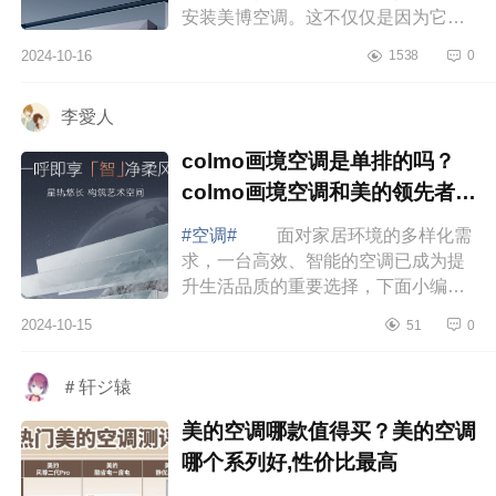
安装美博空调。这不仅仅是因为它的
价格适中，更重要的是它的质量、节
2024-10-16
1538
0
能效果以及外观设计都让我非常满
意。下面...
李愛人
colmo画境空调是单排的吗？
colmo画境空调和美的领先者哪
个好
#空调#
面对家居环境的多样化需
求，一台高效、智能的空调已成为提
升生活品质的重要选择，下面小编为
大家介绍下colmo画境空调是单排的
2024-10-15
51
0
吗？colmo画境空调和美的领先者哪
个好 ...
＃轩ジ辕
美的空调哪款值得买？美的空调
哪个系列好,性价比最高