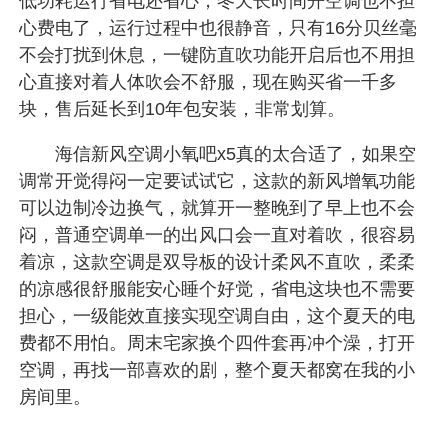
低功耗运行省电还省心，冬天长时间开空调也不担
心费电了，运行过程中也很静音，只有16分贝丝毫
不会打扰到休息，一键防直吹功能开启后也不用担
心直接对着人体吹会不舒服，现在购买省一千多
块，售后延长到10年包安装，非常划算。
海信新风空调小氧吧x5真的太合适了，如果空
调常开觉得闷一定要试试它，这款的新风增氧功能
可以边制冷边换气，就算开一整晚到了早上也不会
闷，普通空调单一的出风口会一直对着吹，很容易
着凉，这款空调是双导板的设计柔风不直吹，柔柔
的凉感很舒服能安心睡个好觉，省电这块也不需要
担心，一级能效直接实现空调自由，这个夏天的电
费都不用怕。周末宅家换个四件套再冲个澡，打开
空调，再找一部喜欢的剧，整个夏天都窝在我的小
房间里。