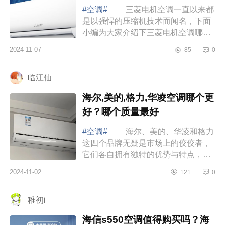
#空调#
三菱电机空调一直以来都
是以强悍的压缩机技术而闻名，下面
小编为大家介绍下三菱电机空调哪个
系列好？三菱电机空调真的好吗
2024-11-07
85
0
三菱电机空调哪个系列好 三菱电
机空调...
临江仙
海尔,美的,格力,华凌空调哪个更
好？哪个质量最好
#空调#
海尔、美的、华凌和格力
这四个品牌无疑是市场上的佼佼者，
它们各自拥有独特的优势与特点，满
足不同消费者的需求。下面小编为大
2024-11-02
121
0
家介绍下海尔,美的,格力,华凌空调哪
个更好...
稚初i
海信s550空调值得购买吗？海