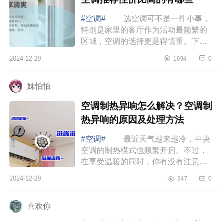
#空调#
选空调可不是一件小事，
特别是家里的客厅作为活动最频繁的
区域，空调的选择更是得慎重。下面
小编为大家介绍下客厅空调用挂机还
2024-12-29
1694
0
是柜机？客厅空调推荐性价比高的有
哪些 ...
妹怕怕
空调制热异响怎么解决？空调制
热异响的原因及处理方法
#空调#
最近天气越来越冷，中央
空调的制热模式也频繁开启。不过，
在享受温暖的同时，你有没有注意到
空调发出的各种声音呢？今天,就给大
2024-12-29
347
0
家揭秘空调制热异响背后的真相
空调制...
喜欢你