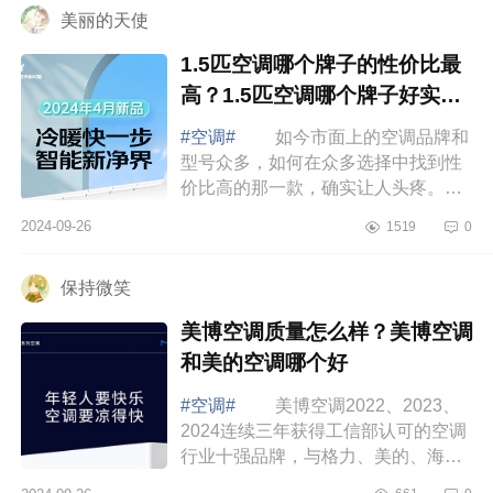
美丽的天使
1.5匹空调哪个牌子的性价比最
高？1.5匹空调哪个牌子好实惠
又耐用
#空调#
如今市面上的空调品牌和
型号众多，如何在众多选择中找到性
价比高的那一款，确实让人头疼。不
同品牌的空调在价格、性能、耗能等
2024-09-26
1519
0
方面各有千秋，下面小编为大家介绍
下1.5匹...
保持微笑
美博空调质量怎么样？美博空调
和美的空调哪个好
#空调#
美博空调2022、2023、
2024连续三年获得工信部认可的空调
行业十强品牌，与格力、美的、海
尔、奥克斯、TCL等行业主流品牌站