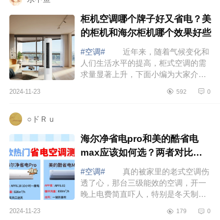
柜机空调哪个牌子好又省电？美
的柜机和海尔柜机哪个效果好些
#空调#
近年来，随着气候变化和
人们生活水平的提高，柜式空调的需
求量显著上升，下面小编为大家介绍
下柜机空调哪个牌子好又省电？美的
2024-11-23
592
0
柜机和海尔柜机哪个效果好些 柜
机空调...
○ドＲｕ
海尔净省电pro和美的酷省电
max应该如何选？两者对比哪
款好
#空调#
真的被家里的老式空调伤
透了心，那台三级能效的空调，开一
晚上电费简直吓人，特别是冬天制热
的时候，感觉电费在“燃烧”。咱就是说
2024-11-23
179
0
有了被这老式空调“背刺”的经历，我...