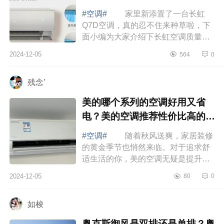
#空调#
家里新添置了一台长虹
Q7D空调，真的忍不住来种草啦，下
面小编为大家介绍下长虹空调质量好
不好？长虹Q7D空调是长虹高端机
2024-12-05
564
0
吗 长虹空调质量好不好 长虹
空调全无尘自...
残念’
美的哪个系列的空调好用又省
电？美的空调推荐性价比高的有
哪些
#空调#
随着秋风送爽，家居装修
的黄金季节也悄然来临。对于追求舒
适生活的你，美的空调无疑是提升家
居品质的不二之选，下面小编为大家
2024-12-05
80
0
介绍下美的哪个系列的空调好用又省
电？美...
如梭
奥克斯御风是双排还是单排？奥