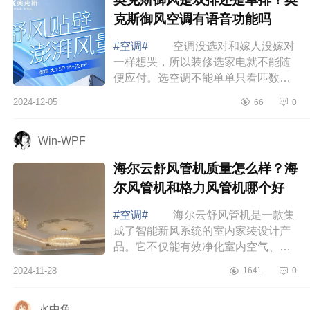
克斯御风空调有语音功能吗
#空调#
空调没选对和嫁人没嫁对
一样想哭，所以装修选家电就不能随
便应付。选空调不能单单只看匹数，
制冷制热效率才最靠谱，下面小编为
2024-12-05
66
0
大家介绍下奥克斯御风是双排还是单
排？奥...
Win-WPF
海尔云舒风管机质量怎么样？海
尔风管机和格力风管机哪个好
#空调#
海尔云舒风管机是一款集
成了智能新风系统的室内家装设计产
品。它不仅能有效净化室内空气、通
风换气，还能根据不同场景自动调
2024-11-28
1641
0
节，满足您对室内空气质量的高要
求，让您享...
水中鱼