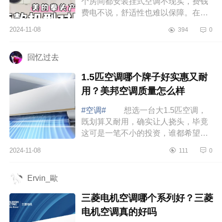
个房间都安装挂式空调不现实，费钱
费电不说，舒适性也难以保障。在众
多的品牌中，我选择安装了一个全新
2024-11-08
394
0
的智慧空气管家中央空调，下面小编
为大家...
回忆过去
1.5匹空调哪个牌子好实惠又耐
用？美邦空调质量怎么样
#空调#
想选一台大1.5匹空调，
既划算又耐用，确实让人挠头，毕竟
这可是一笔不小的投资，谁都希望能
买到性价比高的好产品。下面小编为
2024-11-08
111
0
大家介绍下1.5匹空调哪个牌子好实惠
又耐用...
Ervin_歐
三菱电机空调哪个系列好？三菱
电机空调真的好吗