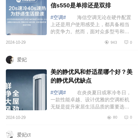
信s550是单排还是双排
#空调#
海信空调无论在硬件配置
上还是用户使用感受上，都具备相当
的竞争力。然而，面对众多型号和功
能，各种新技术的选择，多数消费者
2024-10-29
943
0
不免感到难以抉择。下面小编为大家
介绍下...
爱妃
美的静优风和舒适星哪个好？美
的静优风优缺点
#空调#
在炎炎夏日或寒冷冬日，
一款性能卓越、设计优雅的空调柜机
无疑是提升家居生活品质的重要选
择。下面小编为大家介绍下美的静优
2024-10-29
80
0
风和舒适星哪个好？美的静优风优缺
点 美...
爱妃ct