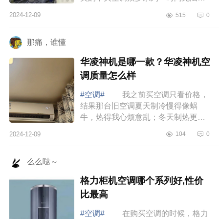
择，不知道那款好，下面小编为大家
2024-12-09
515
0
介绍下美的领航者三代中央空调怎么
样？美...
那痛，谁懂
华凌神机是哪一款？华凌神机空
调质量怎么样
#空调#
我之前买空调只看价格，
结果那台旧空调夏天制冷慢得像蜗
牛，热得我心烦意乱；冬天制热更是
形同虚设，屋里冷得像冰窖。每个月
2024-12-09
104
0
电费还高得吓人，简直就是“电老虎”。
直到...
么么哒～
格力柜机空调哪个系列好,性价
比最高
#空调#
在购买空调的时候，格力