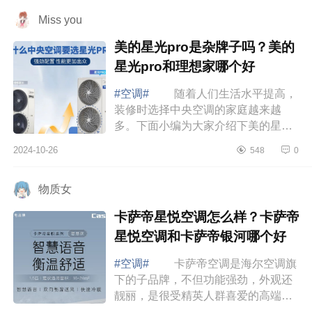
leader和华...
Miss you
美的星光pro是杂牌子吗？美的
星光pro和理想家哪个好
#空调#
随着人们生活水平提高，
装修时选择中央空调的家庭越来越
多。下面小编为大家介绍下美的星光
pro是杂牌子吗？美的星光pro和理想
2024-10-26
548
0
家哪个好 美的星光pro是杂牌子
吗 美的...
物质女
卡萨帝星悦空调怎么样？卡萨帝
星悦空调和卡萨帝银河哪个好
#空调#
卡萨帝空调是海尔空调旗
下的子品牌，不但功能强劲，外观还
靓丽，是很受精英人群喜爱的高端空
调品牌。下面小编为大家介绍下卡萨