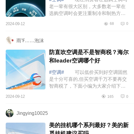
老一辈有很大区别，大多数老一辈在
选购空调时会更注重制冷和制热方面
的效果，而现在很多年轻一些的消费
2024-09-12
68
0
群体则更注重空调的综合素质，比如
对外观...
雨℉……泡沫
防直吹空调是不是智商税？海尔
和leader空调哪个好
#空调#
可以低价买到好空调固然
是十分可喜的,但买空调千万不要再交
智商税了，下面小编为大家介绍下防
直吹空调是不是智商税？海尔和
2024-09-12
165
0
leader空调哪个好 海尔和leader空
调哪个好...
Jingying10025
美的挂机哪个系列最好？美的新
觅挂机建议买吗