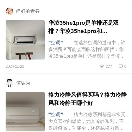
尚好的青春
华凌35he1pro是单排还是双
排？华凌35he1pro和
n8he1pro区别
#空调#
在选择空调的过程中，许
多消费者可能会面临这样的困扰：华
凌35he1pro是单排还是双排？华凌
35he1pro和n8he1pro区别 华凌
2024-11-23
277
0
35he1pro和n8he1pro区别 华凌
35HE1Pro空调...
值翌为
格力冷静风值得买吗？格力冷静
风和冷静王哪个好
#空调#
格力冷静系列都是非常受
大众喜欢的爆款，尤其冷静系列，不
仅颜值高，功能全，还搭载格力第二