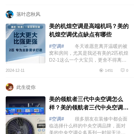
过日子怎能不精打细算，如果空调不
节能，...
落叶恋秋风
美的机煌空调是高端机吗？美的
机煌空调优点缺点有哪些
#空调#
冬天谁愿意离开温暖的被
窝和房间，尤其是我还有美的2匹机煌
D2-1这么一个大宝贝，更舍不得离开
了，下面小编为大家介绍下美的机煌
2024-12-11
1451
0
空调是高端机吗？美的机煌空调优点
缺点有...
此生從你
美的领航者三代中央空调怎么
样？美的领航者三代中央空调的
优缺点
#空调#
很多朋友在装修中都会面
临选择什么样的中央空调品牌，面对
美的中央空调众多系列一时间无法选