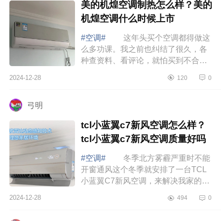
美的机煌空调制热怎么样？美的
机煌空调什么时候上市
#空调#
这年头买个空调都得做这
么多功课。我之前也纠结了很久，各
种查资料、看评论，就怕买到不合适
的。后来发现，其实只要抓住几个关
2024-12-28
120
0
键点，选空调也没那么难啦，下面小
编为大...
弓明
tcl小蓝翼c7新风空调怎么样？
tcl小蓝翼c7新风空调质量好吗
#空调#
冬季北方雾霾严重时不能
开窗通风这个冬季就安排了一台TCL
小蓝翼C7新风空调，来解决我家的客
厅的温度和空气焕新问题。下面小编
2024-12-28
494
0
为大家介绍下tcl小蓝翼c7新风空调怎
么样？...