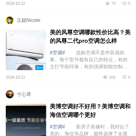
2024-10-22
78
0
帝星悦空调怎么样？卡萨帝星悦空调
和卡萨...
立妮Nicole
美的风尊空调哪款性价比高？美
的风尊二代pro空调怎么样
#空调#
选购空调不是件容易的
事。每个型号都有自己的特点，有的
主打节能环保，有的强调智能控制，
还有的注重静音舒适。作为消费者，
2024-10-21
209
0
我们当然希望能买到既实惠又好用的
产品。下...
寸心草
美博空调好不好用？美博空调和
海信空调哪个更好
#空调#
新房子装修时，我对比了
美的、海信等品牌，最终选择了全屋