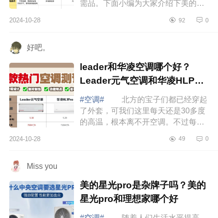
需品。下面小编为大家介绍下美的小
米格力空调怎么选？美的小米格力空
2024-10-28
92
0
调哪款好 美的小米格力空调怎么
选 ...
好吧。
leader和华凌空调哪个好？
Leader元气空调和华凌HLP空
调哪款值得入手
#空调#
北方的宝子们都已经穿起
了外套，可我们这里每天还是30多度
的高温，根本离不开空调。不过每天
吹空调，头昏脑胀，肩膀疼也挺让人
2024-10-28
49
0
难受的，下面小编为大家介绍下
leader和华...
Miss you
美的星光pro是杂牌子吗？美的
星光pro和理想家哪个好
#空调#
随着人们生活水平提高，