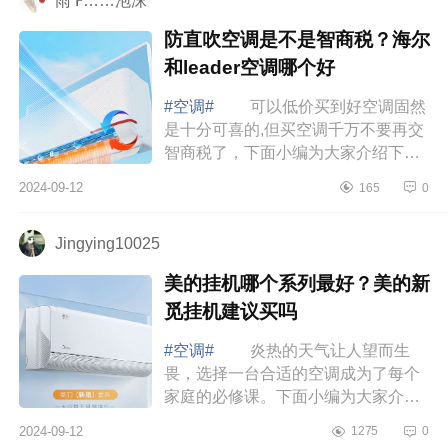
雨℉……泡沫
防直吹空调是不是智商税？海尔
和leader空调哪个好
#空调#
可以低价买到好空调固然
是十分可喜的,但买空调千万不要再交
智商税了，下面小编为大家介绍下防
直吹空调是不是智商税？海尔和
2024-09-12
165
0
leader空调哪个好 海尔和leader空
调哪个好...
Jingying10025
美的挂机哪个系列最好？美的新
觅挂机建议买吗
#空调#
炎热的天气让人望而生
畏，选择一台合适的空调成为了每个
家庭的必修课。下面小编为大家介绍
下美的挂机哪个系列最好？美的新觅
2024-09-12
1275
0
挂机建议买吗 美的挂机哪个系列