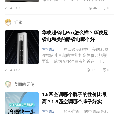
期持续高效的净化甲醛更重要，下面
2024-10-06
46
0
小编为大家介绍下海尔劲爽质量很差
吗？海...
轩然
华凌超省电Pro怎么样？华凌超
省电和美的酷省电哪个好
#空调#
在众多品牌中，美的和华
凌凭借其卓越的性能和高性价比脱颖
而出，成为众多消费者的首选。下面
小编为大家介绍下华凌超省电Pro怎么
2024-09-29
171
0
样？华凌超省电和美的酷省电哪个
好 华...
美丽的天使
1.5匹空调哪个牌子的性价比最
高？1.5匹空调哪个牌子好实惠
又耐用
#空调#
如今市面上的空调品牌和