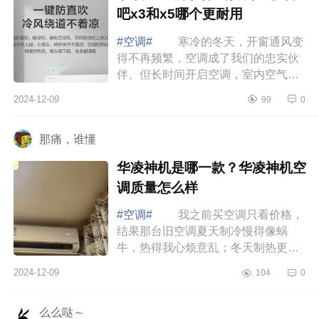
吧x3和x5哪个更耐用
#空调#
寒冷的冬天，开窗通风变
得不再频繁，空调成了我们的忠实伙
伴。但长时间开启空调，室内空气不
流通，干燥感随之而来，让人感到不
2024-12-09
99
0
适。下面小编为大家介绍下小氧吧x3
属于什...
那痛，谁懂
华凌神机是哪一款？华凌神机空
调质量怎么样
#空调#
我之前买空调只看价格，
结果那台旧空调夏天制冷慢得像蜗
牛，热得我心烦意乱；冬天制热更是
形同虚设，屋里冷得像冰窖。每个月
2024-12-09
104
0
电费还高得吓人，简直就是“电老虎”。
直到...
么么哒～