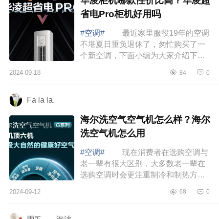
华凌柜机哪款性价比高？华凌超
省电Pro柜机好用吗
#空调#
最近家里服役19年的空调
不堪夏日重负退休了，匆忙购买了一
个新空调，下面小编为大家介绍下华
凌柜机哪款性价比高？华凌超省电Pro
2024-09-18
84
0
柜机好用吗 华凌柜机哪款性价比
高 ...
Fa la la.
海尔洗空气空气机怎么样？海尔
洗空气机怎么用
#空调#
现在消费者在选购空调与
老一辈有很大区别，大多数老一辈在
选购空调时会更注重制冷和制热方面
的效果，而现在很多年轻一些的消费
2024-09-12
68
0
群体则更注重空调的综合素质，比如
对外观...