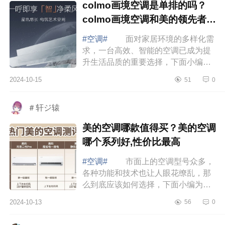
colmo画境空调是单排的吗？
colmo画境空调和美的领先者哪
个好
#空调#
面对家居环境的多样化需
求，一台高效、智能的空调已成为提
升生活品质的重要选择，下面小编为
大家介绍下colmo画境空调是单排的
2024-10-15
51
0
吗？colmo画境空调和美的领先者哪
个好 ...
＃轩ジ辕
美的空调哪款值得买？美的空调
哪个系列好,性价比最高
#空调#
市面上的空调型号众多，
各种功能和技术也让人眼花缭乱，那
么到底应该如何选择，下面小编为大
家介绍下美的空调哪款值得买？美的
2024-10-13
56
0
空调哪个系列好,性价比最高 美的
空调哪...