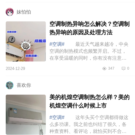
哪些 ...
妹怕怕
空调制热异响怎么解决？空调制
热异响的原因及处理方法
#空调#
最近天气越来越冷，中央
空调的制热模式也频繁开启。不过，
在享受温暖的同时，你有没有注意到
空调发出的各种声音呢？今天,就给大
2024-12-29
347
0
家揭秘空调制热异响背后的真相
空调制...
喜欢你
美的机煌空调制热怎么样？美的
机煌空调什么时候上市
#空调#
这年头买个空调都得做这
么多功课。我之前也纠结了很久，各
种查资料、看评论，就怕买到不合适