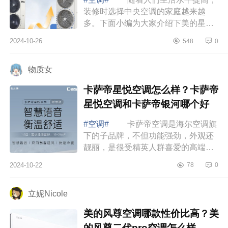
装修时选择中央空调的家庭越来越
多。下面小编为大家介绍下美的星光
pro是杂牌子吗？美的星光pro和理想
2024-10-26
548
0
家哪个好 美的星光pro是杂牌子
吗 美的...
物质女
卡萨帝星悦空调怎么样？卡萨帝
星悦空调和卡萨帝银河哪个好
#空调#
卡萨帝空调是海尔空调旗
下的子品牌，不但功能强劲，外观还
靓丽，是很受精英人群喜爱的高端空
调品牌。下面小编为大家介绍下卡萨
2024-10-22
78
0
帝星悦空调怎么样？卡萨帝星悦空调
和卡萨...
立妮Nicole
美的风尊空调哪款性价比高？美
的风尊二代pro空调怎么样