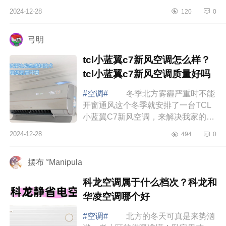
的。后来发现，其实只要抓住几个关
2024-12-28
120
0
键点，选空调也没那么难啦，下面小
编为大...
弓明
tcl小蓝翼c7新风空调怎么样？
tcl小蓝翼c7新风空调质量好吗
#空调#
冬季北方雾霾严重时不能
开窗通风这个冬季就安排了一台TCL
小蓝翼C7新风空调，来解决我家的客
厅的温度和空气焕新问题。下面小编
2024-12-28
494
0
为大家介绍下tcl小蓝翼c7新风空调怎
么样？...
摆布 °Manipula
科龙空调属于什么档次？科龙和
华凌空调哪个好
#空调#
北方的冬天可真是来势汹