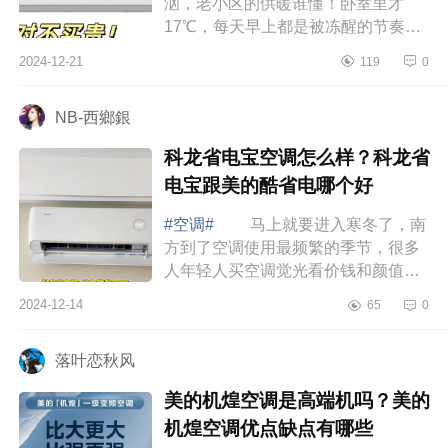
汹，老小区的供暖谁懂！卧室里才
17℃，每天早上都是被冻醒的节奏，
整个冬天全得靠空调来加持温度，下
2024-12-21
119
0
面小编为大家介绍下科龙空调属于什
么档次？...
NB-西鄉銀
科龙省电宝空调怎么样？科龙省
电宝跟美的酷省电哪个好
#空调#
马上就要进入寒冬了，南
方到了空调使用最频繁的季节，很多
人年轻人买空调觉光看价钱和颜值，
却忽略了能效问题，家有俩娃的我，
2024-12-14
65
0
过日子怎能不精打细算，如果空调不
节能，...
落叶恋秋风
美的机煌空调是高端机吗？美的
机煌空调优点缺点有哪些