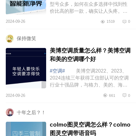
型号众多，如何在众多选择中找到性
价比高的那一款，确实让人头疼。不
同品牌的空调在价格、性能、耗能等
2024-09-26
1519
0
方面各有千秋，下面小编为大家介绍
下1.5匹...
保持微笑
美博空调质量怎么样？美博空调
和美的空调哪个好
#空调#
美博空调2022、2023、
2024连续三年获得工信部认可的空调
行业十强品牌，与格力、美的、海
尔、奥克斯、TCL等行业主流品牌站
2024-09-26
661
0
在同一舞台中央。下面小编为大家介
绍下美博空调...
十年之后？！
colmo图灵空调怎么样？colmo
图灵空调带语音吗