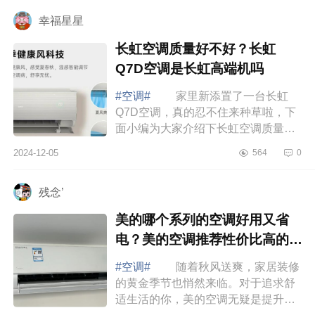
不值...
幸福星星
长虹空调质量好不好？长虹
Q7D空调是长虹高端机吗
#空调#
家里新添置了一台长虹
Q7D空调，真的忍不住来种草啦，下
面小编为大家介绍下长虹空调质量好
不好？长虹Q7D空调是长虹高端机
2024-12-05
564
0
吗 长虹空调质量好不好 长虹
空调全无尘自...
残念’
美的哪个系列的空调好用又省
电？美的空调推荐性价比高的有
哪些
#空调#
随着秋风送爽，家居装修
的黄金季节也悄然来临。对于追求舒
适生活的你，美的空调无疑是提升家