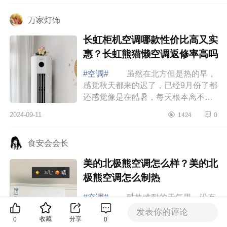
最好 ...
万家灯饰
长虹柜机空调哪款性价比高又实
惠？长虹熊猫懒空调返修率高吗
#空调#
虽然在北方但是热的早，
感觉秋天都来的迟了，已经9月份了都
还感觉像是在酷暑，每天根本离不开
空调，不然一会儿一身汗，所以靠空
2024-09-11
1424
0
调续命的我对空调要求还是蛮高的，
下面小...
食安会会长
美的北极熊空调怎么样？美的北
极熊空调怎么制热
#空调#
酷热难耐的天气里，没有
空调简直是无法想象的，下面小编为
发表你的评论
收藏
分享
0
0
大家介绍下美的北极熊空调怎么样？