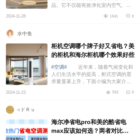
品。它不仅能有效净化室内空气、通
风换气，还能根据不同场景自动调
2024-11-28
1641
0
节，满足您对室内空气质量的高要
求，让您享...
水中鱼
柜机空调哪个牌子好又省电？美
的柜机和海尔柜机哪个效果好些
#空调#
近年来，随着气候变化和
人们生活水平的提高，柜式空调的需
求量显著上升，下面小编为大家介绍
下柜机空调哪个牌子好又省电？美的
2024-11-23
592
0
柜机和海尔柜机哪个效果好些 柜
机空调...
○ドＲｕ
海尔净省电pro和美的酷省电
max应该如何选？两者对比哪
款好