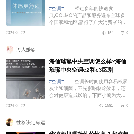
#空调#
经过多年的快速发
展,COLMO的产品和服务遍布全球多
个国家和地区,赢得了广大消费者的青
睐与认可，下面小编为大家介绍下
2024-09-22
154
0
colmo图灵空调怎么样？colmo图灵空
调带语音吗 c...
万人嫌@
海信璀璨中央空调怎么样?海信
璀璨中央空调c2和c3区别
#空调#
空调长时间使用容易积累
灰尘和细菌，不光影响制冷效果，还
会对健康造成影响，下面小编为大家
介绍下海信璀璨中央空调怎么样?海信
2024-09-22
1581
0
璀璨中央空调c2和c3区别 海信璀
璨中央...
性格决定命运