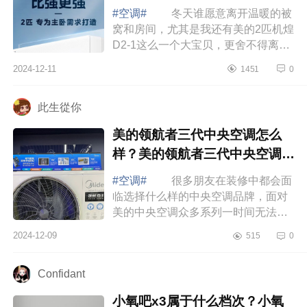
#空调#
冬天谁愿意离开温暖的被
窝和房间，尤其是我还有美的2匹机煌
D2-1这么一个大宝贝，更舍不得离开
了，下面小编为大家介绍下美的机煌
2024-12-11
1451
0
空调是高端机吗？美的机煌空调优点
缺点有...
此生從你
美的领航者三代中央空调怎么
样？美的领航者三代中央空调的
优缺点
#空调#
很多朋友在装修中都会面
临选择什么样的中央空调品牌，面对
美的中央空调众多系列一时间无法选
择，不知道那款好，下面小编为大家
2024-12-09
515
0
介绍下美的领航者三代中央空调怎么
样？美...
Confidant
小氧吧x3属于什么档次？小氧