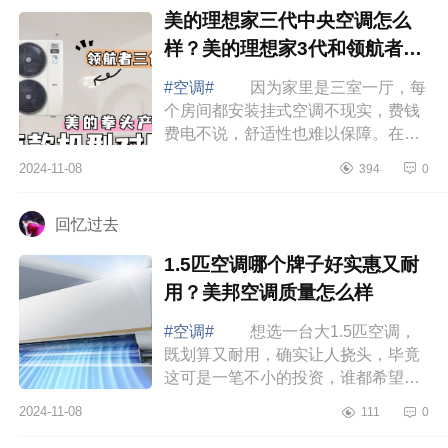
美的理想家三代中央空调怎么
样？美的理想家3代和领航者3
代哪个好
#空调#
因为家里是三室一厅，每
个房间都安装挂式空调不现实，费钱
费电不说，舒适性也难以保障。在众
多的品牌中，我选择安装了一个全新
2024-11-08
394
0
的智慧空气管家中央空调，下面小编
为大家...
回忆过去
1.5匹空调哪个牌子好实惠又耐
用？美邦空调质量怎么样
#空调#
想选一台大1.5匹空调，
既划算又耐用，确实让人挠头，毕竟
这可是一笔不小的投资，谁都希望能
买到性价比高的好产品。下面小编为
2024-11-08
111
0
大家介绍下1.5匹空调哪个牌子好实惠
又耐用...