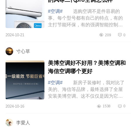
#空调#
选购空调不是件容易的
事。每个型号都有自己的特点，有的
主打节能环保，有的强调智能控制，
还有的注重静音舒适。作为消费者，
2024-10-21
209
0
我们当然希望能买到既实惠又好用的
产品。下...
寸心草
美博空调好不好用？美博空调和
海信空调哪个更好
#空调#
新房子装修时，我对比了
美的、海信等品牌，最终选择了全屋
安装美博空调。这不仅仅是因为它的
价格适中，更重要的是它的质量、节
2024-10-16
1538
0
能效果以及外观设计都让我非常满
意。下面...
李愛人