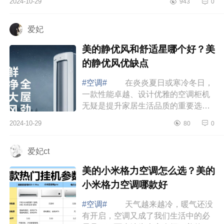
2024-10-29
943
0
不免感到难以抉择。下面小编为大家
介绍下...
爱妃
美的静优风和舒适星哪个好？美
的静优风优缺点
#空调#
在炎炎夏日或寒冷冬日，
一款性能卓越、设计优雅的空调柜机
无疑是提升家居生活品质的重要选
择。下面小编为大家介绍下美的静优
2024-10-29
80
0
风和舒适星哪个好？美的静优风优缺
点 美...
爱妃ct
美的小米格力空调怎么选？美的
小米格力空调哪款好
#空调#
天气越来越冷，暖气还没
有开启，空调又成了我们生活中的必