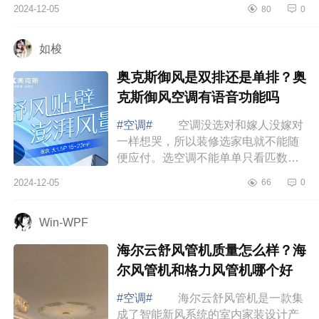
居品质的不二之选，下面小编为大家
2024-12-05
80
0
介绍下美的哪个系列的空调好用又省
电？美...
如梭
奥克斯御风是双排还是单排？奥
克斯御风空调有语音功能吗
#空调#
空调没选对和嫁人没嫁对
一样想哭，所以装修选家电就不能随
便应付。选空调不能单单只看匹数，
制冷制热效率才最靠谱，下面小编为
2024-12-05
66
0
大家介绍下奥克斯御风是双排还是单
排？奥...
Win-WPF
海尔云舒风管机质量怎么样？海
尔风管机和格力风管机哪个好
#空调#
海尔云舒风管机是一款集
成了智能新风系统的室内家装设计产