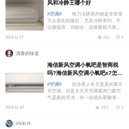
风和冷静王哪个好
#空调#
格力冷静系列都是非常受
大众喜欢的爆款，尤其冷静系列，不
仅颜值高，功能全，还搭载格力第二
代冷酷外机，制冷制热效果快，噪音
2024-11-17
325
0
小所以你选哪个款，下面小编为大家
介绍下...
清香的味道
海信新风空调小氧吧是智商税
吗?海信新风空调小氧吧x7怎么
样
#空调#
怕冷星人冬天是真的离不
开空调，但是天天开空调紧闭门窗空
气是真的浑浊，待一会就头晕脑涨
的；还有那个风呀直直吹在脸上身
2024-11-10
1471
0
上，脸干得不行身子热得不行，但是
脚还冻得僵...
Vicki H.