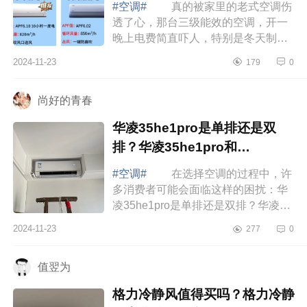
#空调#
真的被家里的老式空调伤
透了心，那台三级能效的空调，开一
晚上电费简直吓人，特别是冬天制热
的时候，感觉电费在“燃烧”。咱就是说
2024-11-23
179
0
有了被这老式空调“背刺”的经历，我...
尚好的青春
华凌35he1pro是单排还是双
排？华凌35he1pro和
n8he1pro区别
#空调#
在选择空调的过程中，许
多消费者可能会面临这样的困扰：华
凌35he1pro是单排还是双排？华凌
35he1pro和n8he1pro区别 华凌
2024-11-23
277
0
35he1pro和n8he1pro区别 华凌
35HE1Pro空调...
值翌为
格力冷静风值得买吗？格力冷静