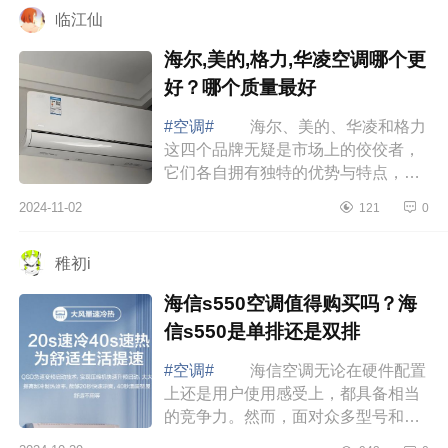
临江仙
海尔,美的,格力,华凌空调哪个更
好？哪个质量最好
#空调#
海尔、美的、华凌和格力
这四个品牌无疑是市场上的佼佼者，
它们各自拥有独特的优势与特点，满
足不同消费者的需求。下面小编为大
2024-11-02
121
0
家介绍下海尔,美的,格力,华凌空调哪
个更好...
稚初i
海信s550空调值得购买吗？海
信s550是单排还是双排
#空调#
海信空调无论在硬件配置
上还是用户使用感受上，都具备相当
的竞争力。然而，面对众多型号和功
能，各种新技术的选择，多数消费者