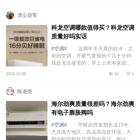
星云空调质量怎么样？卡萨帝星云和
星悦哪...
清尘@零
科龙空调哪款值得买？科龙空调
质量好吗实话
#空调#
这两年冬天真的好冷，之
前的空调，开暖气要预热个几十分钟
我是无法接受的，早上上班本来就冷
的起不来，等空调把房间预热后上班
2024-10-08
60
0
也迟到了，还好遇到了科龙空调，下
面小编...
陈凌尧
海尔劲爽质量很差吗？海尔劲爽
有电子膨胀阀吗
#空调#
甲醛的挥发期长达15年，
尤其南方地区，高温高湿度环境，大
部分时间都在空调房中度过，所以长