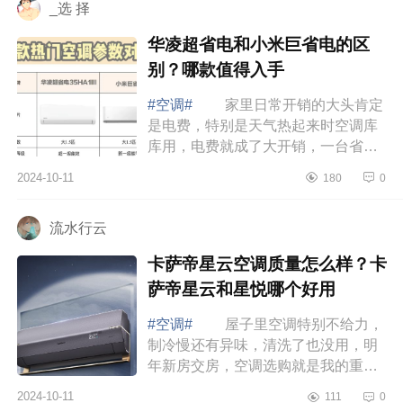
_选 择
华凌超省电和小米巨省电的区
别？哪款值得入手
#空调#
家里日常开销的大头肯定
是电费，特别是天气热起来时空调库
库用，电费就成了大开销，一台省电
性能又好的空调绝对能帮你省下一大
2024-10-11
180
0
笔电费，下面小编为大家介绍下华凌
超省电...
流水行云
卡萨帝星云空调质量怎么样？卡
萨帝星云和星悦哪个好用
#空调#
屋子里空调特别不给力，
制冷慢还有异味，清洗了也没用，明
年新房交房，空调选购就是我的重中
之重，下面小编为大家介绍下卡萨帝
2024-10-11
111
0