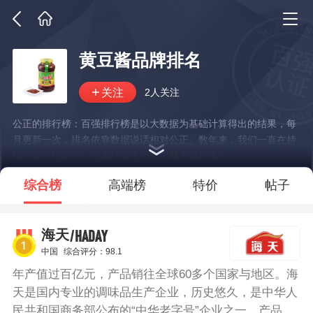
黄豆酱品牌排名
2人关注
公正的排行榜：百强排行榜是以大数据为基础计算得出的结果，每
月更新一次，排名依靠数据说话相对公正。数年来，我们一直在持
续优化升级算法，排名结果也会变得越来越精准！
*说明：仅展示部分数据
综合榜
高端榜
特价
帖子
/HADAY
海天
中国
综合评分：98.1
年产值过百亿元，产品销往全球60多个国家与地区。海
天是国内专业的调味品生产企业，历史悠久，是中华人
民共和国商务部公布的“中华老字号”企业之一，产品涵