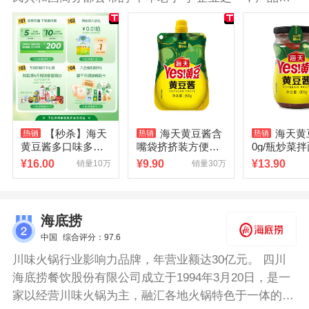
盖了酱油、蚝油、醋、调味酱、鸡精、味精、油类、小
调味品等八大系列200多个规格和品种。海天黄豆酱精
选东北非转基因黄豆发酵制作，美在外表，味道其中，
营养健康，吃法多样。
【秒杀】海天
海天黄豆酱含
海天黄
黄豆酱多口味多规
嘴袋挤挤装方便下
0g/瓶炒菜
格下饭酱东北大酱
饭酱炒菜拌面调料
酱辣椒酱东
¥
16.00
¥
9.90
¥
13.90
销量10万
销量30万
拌饭拌面炒菜商用
蘸酱调味酱料
酱下饭酱
海底捞
中国
综合评分：97.6
川味火锅行业影响力品牌，年营业额达30亿元。 四川
海底捞餐饮股份有限公司成立于1994年3月20日，是一
家以经营川味火锅为主，融汇各地火锅特色于一体的大