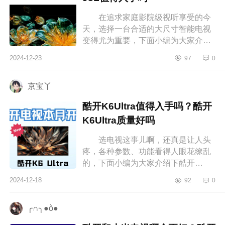
在追求家庭影院级视听享受的今
天，选择一台合适的大尺寸智能电视
变得尤为重要，下面小编为大家介绍
下TCL电视什么系列好？TCLJ8L值得
2024-12-23
97
0
入手吗 TCL电视什么系列好
TC...
京宝丫
酷开K6Ultra值得入手吗？酷开
K6Ultra质量好吗
选电视这事儿啊，还真是让人头
疼，各种参数、功能看得人眼花缭乱
的，下面小编为大家介绍下酷开
K6Ultra值得入手吗？酷开K6Ultra质
2024-12-18
92
0
量好吗 酷开K6Ultra值得入手
吗 酷...
╭∩╮●ò●