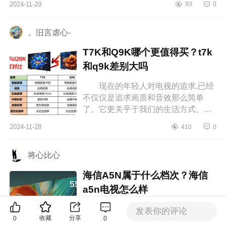
2024-11-29
93
0
择了卡萨帝电视机，这真是一个明智
的...
。旧言虐心-
T7K和Q9K哪个更值得买？t7k
和q9k差别大吗
现在的年轻人对电视的追求,已经
不仅仅是追求画质和音效那么简单
了。它更关乎于我们的生活方式、审
美品味以及对未来科技的拥抱。下面
2024-11-28
410
0
小编为大家介绍下T7K和Q9K哪个更
值得...
将心比心
海信A5N属于什么档次？海信
a5n电视怎么样
2024年,电视市场上的MiniLED电
发表你的评论
收藏
分享
0
0
视新品层出不穷,其中创维A5N备受瞩