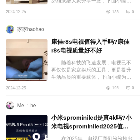
必须来给大家分享一波，下面小编为
大家介绍下海信激光S7N什么档次？
2024-12-25
188
0
激光电视s7n质量怎么样 海信激光
S7...
家家haohao
康佳r8s电视值得入手吗?康佳
r8s电视质量好不好
随着科技的飞速发展，电视已不
再仅仅是家庭娱乐的工具，更是提升
生活品质的重要载体，下面小编为大
家介绍下康佳r8s电视值得入手吗?康
2024-12-25
195
0
佳r8s电视质量好不好 康佳r8s电...
Me ＇he
小米sprominiled是真4k吗?小
米电视sprominiled2025值得
入手吗
在2025年，电视厂商们纷纷推出