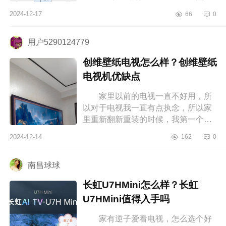
Q9K电视比T7K更加高端不少，档次
2024-12-17
66
0
也更高，不过很多消费者也非常疑
惑，t7k和q...
用户5290124779
创维壁纸电视怎么样？创维壁纸
电视机优缺点
家里以前的电视一直不好用，所
以对于电视我一直有点执念，所以家
里重新翻新重装的时候，我第一个就
想好好搞一下电视墙，但我对于家电
2024-12-14
162
0
什么的没什么经验，所以为了用起
来...
南昌球球
长虹U7HMini怎么样？长虹
U7HMini值得入手吗
家有逆子爱看电视，怎么选个好