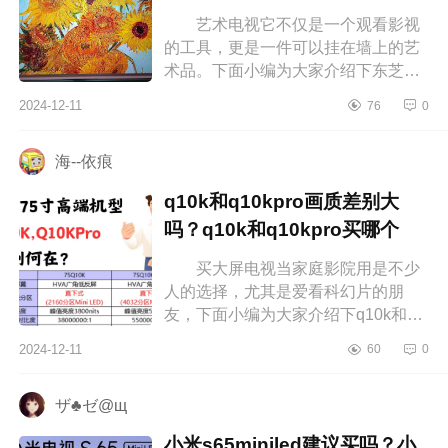
艺术电视它不仅是一个观看影视
的工具，更是一件可以挂在墙上的艺
术品。下面小编为大家介绍下东芝和
三星艺术电视哪个好？电视东芝好还
2024-12-11
76
0
是三星好 东芝和三星艺术电视
哪...
海--依痕
q10k和q10kpro画质差别大
吗？q10k和q10kpro买哪个
买大屏电视当家庭影院用是不少
人的选择，尤其是爱看科幻片的朋
友，下面小编为大家介绍下q10k和
q10kpro画质差别大吗？q10k和
2024-12-11
60
0
q10kpro买哪个 q10k和q10kpro画
质差别大吗...
ザ♣ゼ@щ
小米s65miniled建议买吗？小