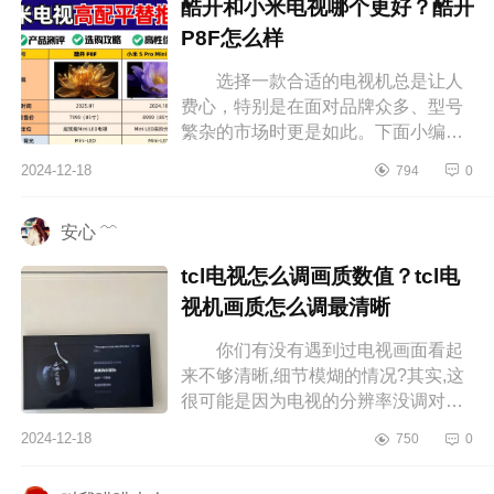
酷开和小米电视哪个更好？酷开
P8F怎么样
选择一款合适的电视机总是让人
费心，特别是在面对品牌众多、型号
繁杂的市场时更是如此。下面小编为
大家介绍下酷开和小米电视哪个更
2024-12-18
794
0
好？酷开P8F怎么样 酷开和小米
电视...
安心 ﹌
tcl电视怎么调画质数值？tcl电
视机画质怎么调最清晰
你们有没有遇到过电视画面看起
来不够清晰,细节模煳的情况?其实,这
很可能是因为电视的分辨率没调对，
下面小编为大家介绍下tcl电视怎么调
2024-12-18
750
0
画质数值？tcl电视机画质怎么调最...