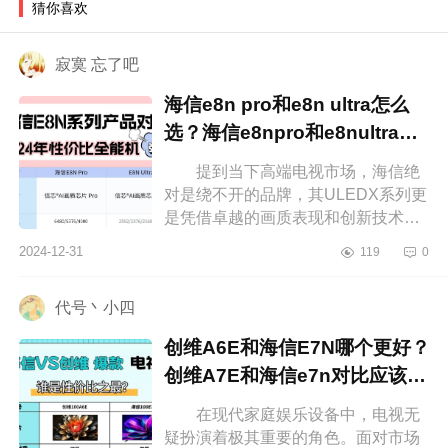
猜你喜欢
寂寞 忘了吧
海信e8n pro和e8n ultra怎么
选？海信e8npro和e8nultra区
别
提到当下高端电视市场，海信绝
对是绕不开的品牌，其ULEDX系列更
是凭借卓越的画质表现和创新技术赢
得了不少消费者的青睐。下面小编为
2024-12-31
119
0
大家介绍下海信e8npro和e8nultra怎
么...
代号丶小四
创维A6E和海信E7N哪个更好？
创维A7E和海信e7n对比应该如
何选
在现代家庭娱乐设备中，电视无
疑扮演着极其重要的角色。面对市场