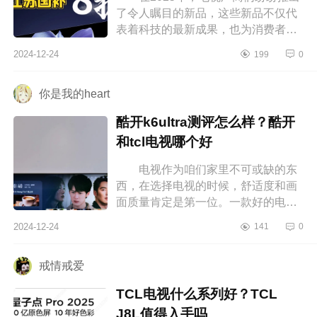
了令人瞩目的新品，这些新品不仅代
表着科技的最新成果，也为消费者带
来了更多的选择。下面小编为大家介
2024-12-24
199
0
绍下小米sprominiled是真4k吗?小米...
你是我的heart
酷开k6ultra测评怎么样？酷开
和tcl电视哪个好
电视作为咱们家里不可或缺的东
西，在选择电视的时候，舒适度和画
面质量肯定是第一位。一款好的电视
不仅画面颜色标准，而且音质、性能
2024-12-24
141
0
都是杠杠的，酷开电视基本在同段
位...
戒情戒爱
TCL电视什么系列好？TCL
J8L值得入手吗