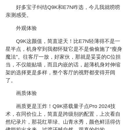
好多宝子纠结Q9K和E7N咋选，今儿我就唠唠
亲测感受。
外观体验
Q9K这颜值，简直逆天！比E7N轻薄得不是一
星半点，机身窄到我都怀疑它是不是偷偷施了“瘦身
魔法”。往客厅一放，好家伙，那就是妥妥的C位担
当，不仅能贴墙，而且内嵌的话，超薄机身对伸缩
架的选择更是多样，整个客厅的视野都变得开阔
了。
画质体验
画质更是王炸！Q9K搭载量子点Pro 2024技
术，在同价位上，简直是跨级别的配置，上次看自
然纪录片，那花红草绿、山青水秀，颜色鲜活得仿
佛能掐出水来，过渡还贼自然，跟真的似的。