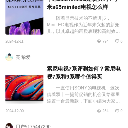
米s65miniled电视怎么样
随着显示技术的不断进步，
MiniLED电视作为近年来兴起的新宠
儿，以其卓越的画质表现和高能效比
迅速赢得了市场的青睐，下面小编为
2024-12-11
794
0
大家介绍下小米s65miniled建议买
吗？小米...
亮 挚爱
索尼电视7系评测如何？索尼电
视7系和9系哪个值得买
一直使用SONY的电视机，这次
借着双十一提前促销的机会又给家里
添置一台最新款，下面小编为大家介
绍下索尼电视7系评测如何？索尼电视
2024-12-09
254
0
7系和9系哪个值得买 索尼电视7
系...
用户5175447290