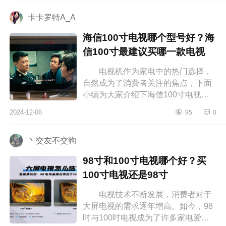
TCLT5K属于...
卡卡罗特A_A
海信100寸电视哪个型号好？海
信100寸最建议买哪一款电视
电视机作为家电中的热门选择，
自然成为了消费者关注的焦点，下面
小编为大家介绍下海信100寸电视哪
个型号好？海信100寸最建议买哪一
2024-12-06
95
0
款电视 海信100寸电视哪个型号
好 ...
丶交友不交狗
98寸和100寸电视哪个好？买
100寸电视还是98寸
电视技术不断发展，消费者对于
大屏电视的需求逐年增高。如今，98
吋与100吋电视成为了许多家电爱好