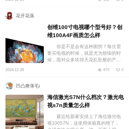
会影响你最终的使用体验。下面小编
为...
花开花落
创维100寸电视哪个型号好？创
维100A4F画质怎么样
你是不是会有这种困扰？每次需
要买电视的时候，就是尤为烦恼的时
候，面对众多吹得天花乱坠般的产
品，一定是看的眼花缭乱，这就特别
2024-12-28
870
0
容易让人犯难，想着会不会还有更划
算...
凹凸瘠薄毛i
海信激光S7N什么档次？激光电
视s7n质量怎么样
最近给新家安排上了海信激光电
视100S7N，这使用体验真的绝了，