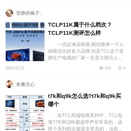
小编为大家介绍下海信100a5n质量
很...
安静的疯子、
TCLP11K属于什么档次？
TCLP11K测评怎么样
一说起液晶电视,相信随便一个人
就能说出好多大品牌,但是TCL这个老
牌生产电视的厂家一定是大部分人心
中的NO.1。下面小编为大家介绍下
2024-12-17
325
0
TCLP11K属于什么档次？TCLP11K
测评怎...
有囊无心
t7k和q9k怎么选?t7k和q9k买
哪个
在TCL高端电视系列中，TCL电
视T7K和Q9K都是呼声非常高的，这
两个系列档次都是非常高的，当然