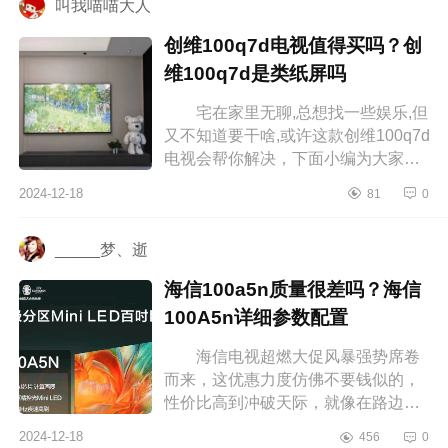
叫我喵喵大人
创维100q7d电视值得买吗？创
维100q7d是类纸屏吗
宅在家里无聊,总想找一些娱乐,但
又不知道要干啥,或许这款创维100q7d
电视会帮你解决，下面小编为大家介
绍下创维100q7d电视值得买吗？创维
2024-12-18
81
0
100q7d是类纸屏吗 创维100q7...
_____梦、逝
海信100a5n质量很差吗？海信
100A5n详细参数配置
海信电视超燃大促风暴强势席卷
而来，这优惠力度仿佛不要钱似的，
性价比高到冲破天际，就像在路边捡
到了超级大宝藏，划算到飞起，下面
2024-12-18
456
0