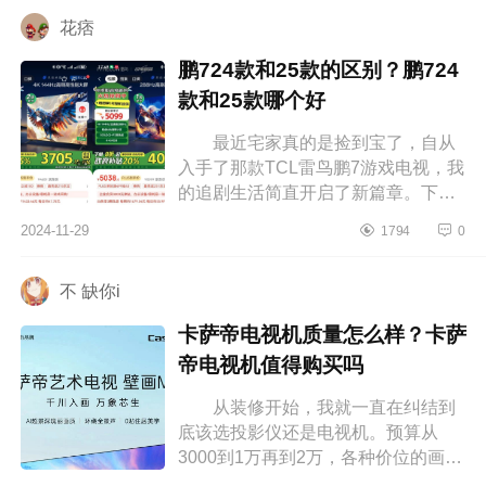
好 ...
花痞
鹏724款和25款的区别？鹏724
款和25款哪个好
最近宅家真的是捡到宝了，自从
入手了那款TCL雷鸟鹏7游戏电视，我
的追剧生活简直开启了新篇章。下面
小编为大家介绍下鹏724款和25款的
2024-11-29
1794
0
区别？鹏724款和25款哪个好 鹏
72...
不 缺你i
卡萨帝电视机质量怎么样？卡萨
帝电视机值得购买吗
从装修开始，我就一直在纠结到
底该选投影仪还是电视机。预算从
3000到1万再到2万，各种价位的画质
和功能我都一一对比过。最终，我选