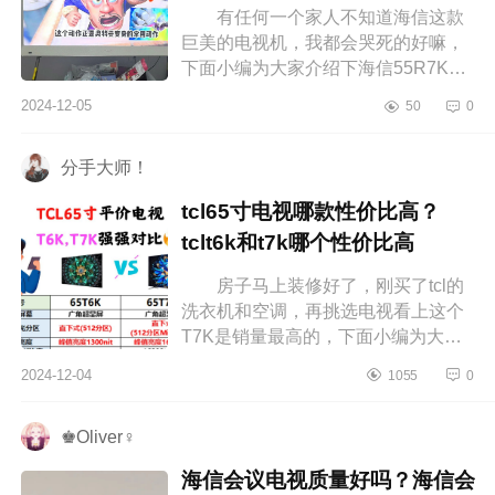
有任何一个家人不知道海信这款
巨美的电视机，我都会哭死的好嘛，
下面小编为大家介绍下海信55R7K艺
术电视怎样？海信55r7k是什么屏
2024-12-05
50
0
海信55R7K艺术电视怎样 海信艺
术...
分手大师！
tcl65寸电视哪款性价比高？
tclt6k和t7k哪个性价比高
房子马上装修好了，刚买了tcl的
洗衣机和空调，再挑选电视看上这个
T7K是销量最高的，下面小编为大家
介绍下tcl65寸电视哪款性价比高？
2024-12-04
1055
0
tclt6k和t7k哪个性价比高 tcl65寸...
♚Oliver♀
海信会议电视质量好吗？海信会