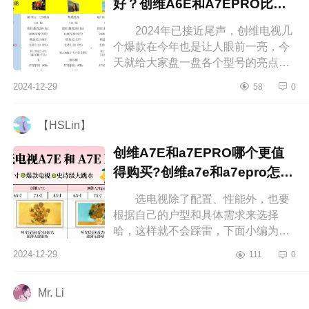
好？创维A6E和A7EPRO比较
哪个好
2024年已接近尾声，创维电视几
个爆款在今年也是让人眼前一亮，今
天就给大家盘一盘各个型号的亮点，
下面小编为大家介绍下创维a6e和
2024-12-29
58
0
a7epro哪个画质好？创维A6E和
A7EPRO比...
【HSLin】
创维A7E和a7EPRO哪个更值
得购买?创维a7e和a7epro怎么
选
选电视除了配置、性能外，也要
根据自己的户型和具体需求来选择
哈，这样就不会踩雷，下面小编为大
家介绍下创维A7E和a7EPRO哪个更
2024-12-29
111
0
值得购买?创维a7e和a7epro怎么
选 创维...
Mr. Li