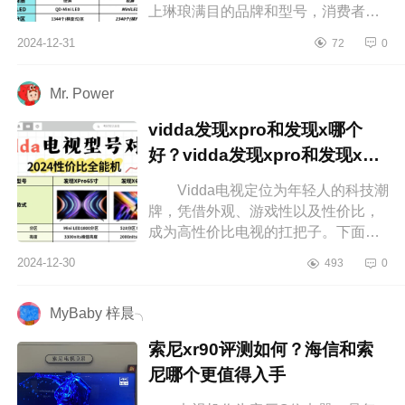
上琳琅满目的品牌和型号，消费者常
常难以抉择。下面小编为大家介绍下
2024-12-31
72
0
创维A6E和海信E7N哪个更好？创维
A7...
Mr. Power
vidda发现xpro和发现x哪个
好？vidda发现xpro和发现x应
该如何选
Vidda电视定位为年轻人的科技潮
牌，凭借外观、游戏性以及性价比，
成为高性价比电视的扛把子。下面小
编为大家介绍下vidda发现xpro和发现
2024-12-30
493
0
x哪个好？vidda发现xpro和发现x应...
MyBaby 梓晨╮
索尼xr90评测如何？海信和索
尼哪个更值得入手