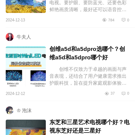
电视。要护眼、要防蓝光、还要色彩
鲜艳画质清晰，最好还可以语音控
制。研究了好几个晚上最终选择这款
2024-12-13
784
0
长虹U7HMini，下面小编为大家介绍
下长...
牛夫人
创维a5d和a5dpro选哪个？创
维a5d和a5dpro哪个好
创维不仅致力于卓越的画面与声
音表现，还结合了用户健康需求推出
护眼科技，旨在提升家庭观影体验。
对于想入手新电视的人来说，屏幕尺
2024-12-12
37
0
寸、分辨率、音质以及智能功能等
选...
♔ 泡沫
东芝和三星艺术电视哪个好？电
视东芝好还是三星好