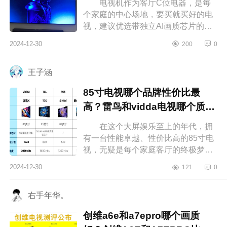
电视机作为客厅C位电器，是每
个家庭的中心场地，要买就买好的电
视，建议优选带独立AI画质芯片的电
视机，优良画质，还带有288Hz超高
2024-12-30
200
0
刷，响应速度快，能够一步做到清晰
不...
王子涵
85寸电视哪个品牌性价比最
高？雷鸟和vidda电视哪个质量
好
在这个大屏娱乐至上的年代，拥
有一台性能卓越、性价比高的85寸电
视，无疑是每个家庭客厅的终极梦
想。想象一下，周末和家人一起窝在
2024-12-30
121
0
沙发上，享受影院级别的视觉盛宴，
那...
右手年华。
创维a6e和a7epro哪个画质