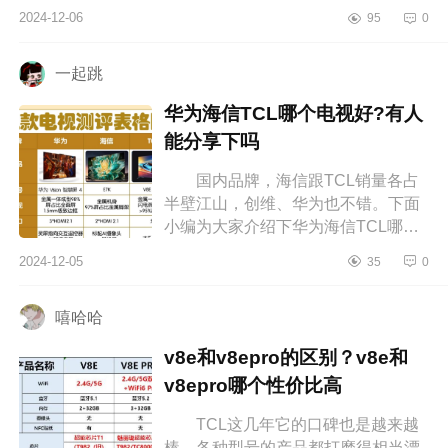
者的首选，下面小编为大家介绍下98
2024-12-06
95
0
寸和100寸电视哪个好？买100寸电视
还...
一起跳
华为海信TCL哪个电视好?有人
能分享下吗
国内品牌，海信跟TCL销量各占
半壁江山，创维、华为也不错。下面
小编为大家介绍下华为海信TCL哪个
电视好?有人能分享下吗 华为海信
2024-12-05
35
0
TCL哪个电视好 一直想要一台颜
值...
嘻哈哈
v8e和v8epro的区别？v8e和
v8epro哪个性价比高
TCL这几年它的口碑也是越来越
棒，各种型号的产品都打磨得相当漂