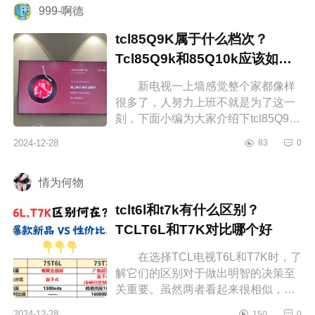
999-啊德
tcl85Q9K属于什么档次？
Tcl85Q9k和85Q10k应该如何
选
新电视一上墙感觉整个家都像样
很多了，人努力上班不就是为了这一
刻，下面小编为大家介绍下tcl85Q9K
属于什么档次？Tcl85Q9k和85Q10k
2024-12-28
83
0
应该如何选 tcl85Q9K属于什么档
次...
情为何物
tclt6l和t7k有什么区别？
TCLT6L和T7K对比哪个好
在选择TCL电视T6L和T7K时，了
解它们的区别对于做出明智的决策至
关重要。虽然两者看起来很相似，但
在细节上还是有一些差异，这些差异
2024-12-28
150
0