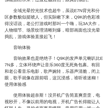
全域光晕控光技术也超牛，虽说E7N背光和分
区参数貌似挺唬人，但实际瞅下来，Q9K的色彩准
得没话说，老公打游戏时那叫一个嗨，玩3A大作，
人物细节、场景纹理清晰到爆，暗部画面也没光晕
捣乱，游戏体验直接起飞！
音响体验
音响效果也是绝绝子！Q9K的发声单元喇叭比E
7N多，立体环绕声让音乐360度无死角包裹。有回
和老公看音乐电影，歌声婉转，乐器声清脆，闭上
眼，歌手就像在跟前唱，这沉浸感，谁听谁迷糊！
使用体验感
使用体验超奈斯！没开机广告简直爽歪歪，电
视秒开，不像以前用的电视，开机广告长得能让人