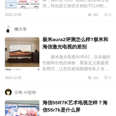
亮，特别是它家的主销款TCLV8E，
已经走进了万千家庭，成为了主流，
2024-12-05
182
0
下面小编为大家介绍下v8e和v8epro
的区...
懒大爷
极米aura2评测怎么样?极米和
海信激光电视的差别
极米激光电视AURA2，以卓越的
性能和出色的体验，重新定义家庭观
影模式，让您在家就能拥有私人专属
的豪华影院。下面小编为大家介绍下
2024-12-05
233
0
极米aura2评测怎么样?极米和海信激
光...
오빠 사랑해
海信55R7K艺术电视怎样？海
信55r7k是什么屏