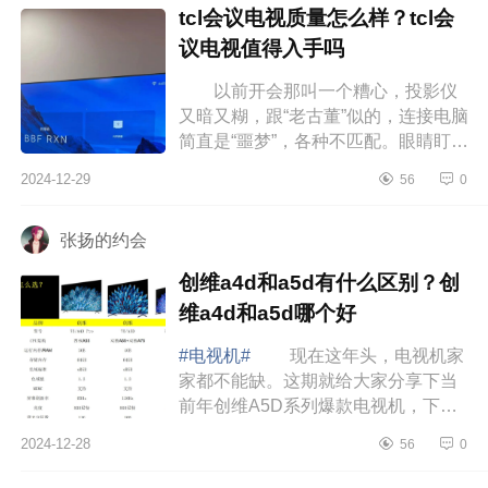
tcl会议电视质量怎么样？tcl会
议电视值得入手吗
以前开会那叫一个糟心，投影仪
又暗又糊，跟“老古董”似的，连接电脑
简直是“噩梦”，各种不匹配。眼睛盯着
一会儿就酸涩难忍，效率低到谷底。
2024-12-29
56
0
但TCL会议电视一来哇哦，下...
张扬的约会
创维a4d和a5d有什么区别？创
维a4d和a5d哪个好
#电视机#
现在这年头，电视机家
家都不能缺。这期就给大家分享下当
前年创维A5D系列爆款电视机，下面
小编为大家介绍下创维a4d和a5d有什
2024-12-28
56
0
么区别？创维a4d和a5d哪个好 创
维a4d和a5...