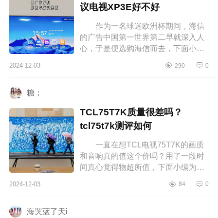
议电视XP3E好不好
作为一名球迷欧洲杯期间，海信
的广告中国第一世界第二早就深入人
心，于是便选购海信而去，下面小编
为大家介绍下海信会议电视质量好
2024-12-03
290
0
吗？海信会议电视XP3E好不好 海
信...
糖；
TCL75T7K质量很差吗？
tcl75t7k测评如何
一直在想TCL电视75T7K的画质
和音响真的值这个价吗？用了一段时
间真心觉得物超所值，下面小编为大
家介绍下TCL75T7K质量很差吗？
2024-12-03
84
0
tcl75t7k测评如何 TCL75T7K质量
很差吗...
海哭蓝了天i