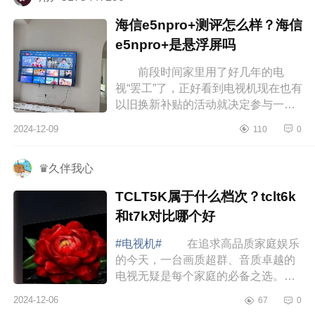
海信e5npro+测评怎么样？海信
e5npro+是悬浮屏吗
前段时间家里用了好几年的电
视“罢工”了，正好看到电视机现在也有
以旧换新补贴的活动就决定参与一
下。下面小编为大家介绍下海信
2024-12-09
110
0
e5npro+测评怎么样？海信e5npro+是
悬浮...
♛久伴我心
TCLT5K属于什么档次？tclt6k
和t7k对比哪个好
#电视机#
在追求高品质家庭娱乐
的今天，一台画质超群、音质卓越的
电视无疑是每个家庭的必备之选。下
面小编为大家介绍下TCLT5K属于什
2024-12-06
67
0
么档次？tclt6k和t7k对比哪个好