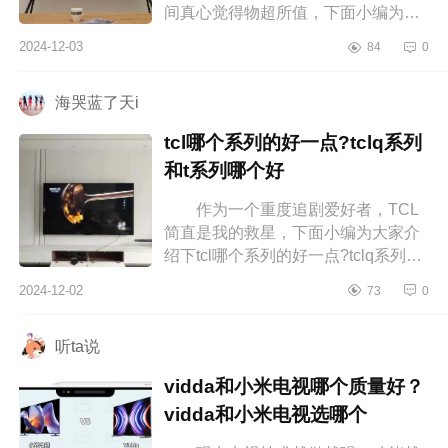
间真心觉得物超所值，下面小编为大
家介绍下TCL75T7K质量很差吗？
2024-12-03
84
0
tcl75t7k测评如何 TCL75T7K质量
很差吗...
海哭蓝了天i
tcl哪个系列的好一点?tclq系列
和t系列哪个好
作为一个重度追剧爱好者，TCL
简直是我的救星，下面小编为大家介
绍下tcl哪个系列的好一点?tclq系列和t
系列哪个好 tcl哪个系列的好一
2024-12-02
73
0
点 tclq系列和t系列哪个好 ...
听ta说
vidda和小米电视哪个质量好？
vidda和小米电视选哪个