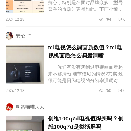
费心，特别是在面对品牌众多、型号
繁杂的市场时更是如此。下面小编为
大家介绍下酷开和小米电视哪个更
2024-12-18
794
0
好？酷开P8F怎么样 酷开和小米
电视...
安心 ﹌
tcl电视怎么调画质数值？tcl电
视机画质怎么调最清晰
你们有没有遇到过电视画面看起
来不够清晰,细节模煳的情况?其实,这
很可能是因为电视的分辨率没调对，
下面小编为大家介绍下tcl电视怎么调
2024-12-18
750
0
画质数值？tcl电视机画质怎么调最...
叫我喵喵大人
创维100q7d电视值得买吗？创
维100q7d是类纸屏吗