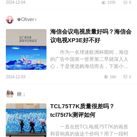
2024-12-04
1055
0
tclt6k和t7k哪个性价比高 tcl65寸...
♚Oliver♀
海信会议电视质量好吗？海信会
议电视XP3E好不好
作为一名球迷欧洲杯期间，海信
的广告中国第一世界第二早就深入人
心，于是便选购海信而去，下面小编
为大家介绍下海信会议电视质量好
2024-12-03
290
0
吗？海信会议电视XP3E好不好 海
信...
糖；
TCL75T7K质量很差吗？
tcl75t7k测评如何
一直在想TCL电视75T7K的画质
和音响真的值这个价吗？用了一段时