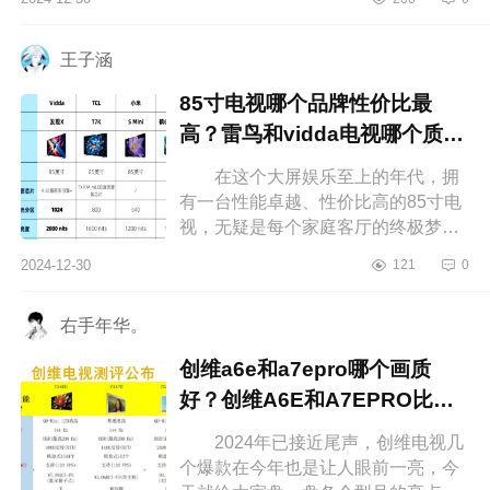
刷，响应速度快，能够一步做到清晰
不...
王子涵
85寸电视哪个品牌性价比最
高？雷鸟和vidda电视哪个质量
好
在这个大屏娱乐至上的年代，拥
有一台性能卓越、性价比高的85寸电
视，无疑是每个家庭客厅的终极梦
想。想象一下，周末和家人一起窝在
2024-12-30
121
0
沙发上，享受影院级别的视觉盛宴，
那...
右手年华。
创维a6e和a7epro哪个画质
好？创维A6E和A7EPRO比较
哪个好
2024年已接近尾声，创维电视几
个爆款在今年也是让人眼前一亮，今