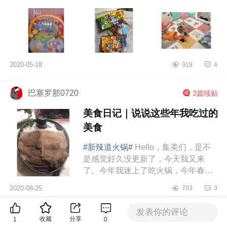
拦不住，今天继续介绍我家小肉...
2020-05-18
919
4
巴塞罗那0720
3篇续贴
美食日记｜说说这些年我吃过的
美食
#新辣道火锅#
Hello，集美们，是不
是感觉好久没更新了，今天我又来
了。今年我迷上了吃火锅，今年春节
在家我就吃了好几餐火锅，因为过年
2020-08-25
703
3
我带火锅料回去了，来到合肥，自从
可以饭店吃饭到现...
发表你的评论
东方雅仕女装
3篇续贴
收藏
分享
1
0