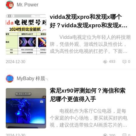
Mr. Power
vidda发现xpro和发现x哪个
好？vidda发现xpro和发现x应
该如何选
Vidda电视定位为年轻人的科技潮
牌，凭借外观、游戏性以及性价比，
成为高性价比电视的扛把子。下面小
编为大家介绍下vidda发现xpro和发现
2024-12-30
493
0
x哪个好？vidda发现xpro和发现x应...
MyBaby 梓晨╮
索尼xr90评测如何？海信和索
尼哪个更值得入手
电视机作为客厅C位电器，是每
个家庭的中心场地，要买就买好的电
视，建议优选带独立AI画质芯片的电
视机，优良画质，还带有288Hz超高
2024-12-30
200
0