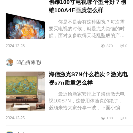
创维100寸电视哪个型号好？创
维100A4F画质怎么样
你是不是会有这种困扰？每次需
要买电视的时候，就是尤为烦恼的时
候，面对众多吹得天花乱坠般的产
品，一定是看的眼花缭乱，这就特别
2024-12-28
870
0
容易让人犯难，想着会不会还有更划
算...
凹凸瘠薄毛i
海信激光S7N什么档次？激光电
视s7n质量怎么样
最近给新家安排上了海信激光电
视100S7N，这使用体验真的绝了，
必须来给大家分享一波，下面小编为
大家介绍下海信激光S7N什么档次？
2024-12-25
188
0
激光电视s7n质量怎么样 海信激光
S7...