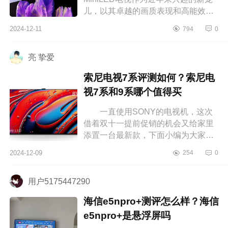
儿，以其卓越的画质表现和高能效比
迅速赢得了市场的青睐，下面小编为
2024-12-11
794
0
大家介绍下小米s65miniled建议买
吗？小米...
亮 挚爱
索尼电视7系评测如何？索尼电
视7系和9系哪个值得买
一直使用SONY的电视机，这次
借着双十一提前促销的机会又给家里
添置一台最新款，下面小编为大家介
绍下索尼电视7系评测如何？索尼电视
2024-12-09
254
0
7系和9系哪个值得买 索尼电视7
系...
用户5175447290
海信e5npro+测评怎么样？海信
e5npro+是悬浮屏吗