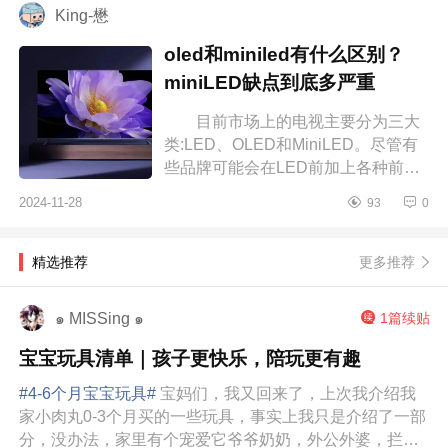
King-懋
oled和miniled有什么区别？
miniLED缺点到底多严重
目前市场上的电视主要分为三大
类:LED、OLED和MiniLED。尽管有
些品牌可能会在LED前加上各种前缀,
但本质上它们还是属于LED技术。下
2024-11-28
93
0
面小编为大家介绍下oled和miniled有
什么...
更多推荐
精选推荐
๑ MISSing ๑
1篇续贴
宝宝玩具清单｜孩子更快乐，陪玩更有趣
#4-6个月宝宝玩具#
宝妈们，我又回来了，上次我介绍我
家小肉丸0-3个月买的一些玩具，事实上我只是介绍了一部
分，没办法，家里有个宠爱它爷爷奶奶，外公外婆，拦都