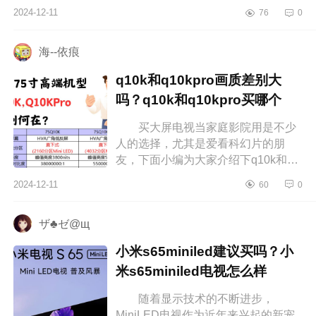
三星艺术电视哪个好？电视东芝好还
2024-12-11
76
0
是三星好 东芝和三星艺术电视
哪...
海--依痕
q10k和q10kpro画质差别大
吗？q10k和q10kpro买哪个
买大屏电视当家庭影院用是不少
人的选择，尤其是爱看科幻片的朋
友，下面小编为大家介绍下q10k和
q10kpro画质差别大吗？q10k和
2024-12-11
60
0
q10kpro买哪个 q10k和q10kpro画
质差别大吗...
ザ♣ゼ@щ
小米s65miniled建议买吗？小
米s65miniled电视怎么样
随着显示技术的不断进步，
MiniLED电视作为近年来兴起的新宠