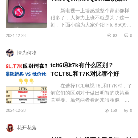
选
新电视一上墙感觉整个家都像样
很多了，人努力上班不就是为了这一
刻，下面小编为大家介绍下tcl85Q9K
属于什么档次？Tcl85Q9k和85Q10k
2024-12-28
83
0
应该如何选 tcl85Q9K属于什么档
次...
情为何物
tclt6l和t7k有什么区别？
TCLT6L和T7K对比哪个好
在选择TCL电视T6L和T7K时，了
解它们的区别对于做出明智的决策至
关重要。虽然两者看起来很相似，但
在细节上还是有一些差异，这些差异
2024-12-28
150
0
会影响你最终的使用体验。下面小编
为...
花开花落