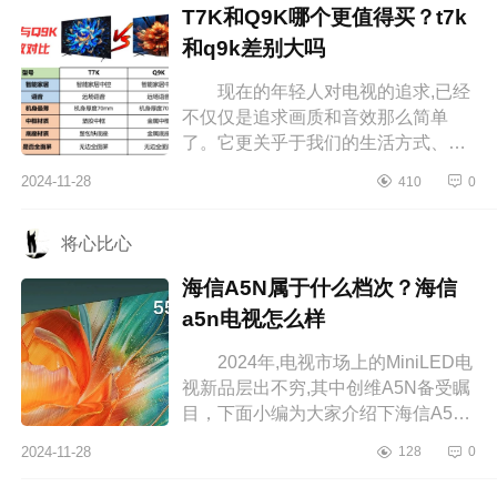
T7K和Q9K哪个更值得买？t7k
和q9k差别大吗
现在的年轻人对电视的追求,已经
不仅仅是追求画质和音效那么简单
了。它更关乎于我们的生活方式、审
美品味以及对未来科技的拥抱。下面
2024-11-28
410
0
小编为大家介绍下T7K和Q9K哪个更
值得...
将心比心
海信A5N属于什么档次？海信
a5n电视怎么样
2024年,电视市场上的MiniLED电
视新品层出不穷,其中创维A5N备受瞩
目，下面小编为大家介绍下海信A5N
属于什么档次？海信a5n电视怎么
2024-11-28
128
0
样 海信A5N属于什么档次 海
信电视...