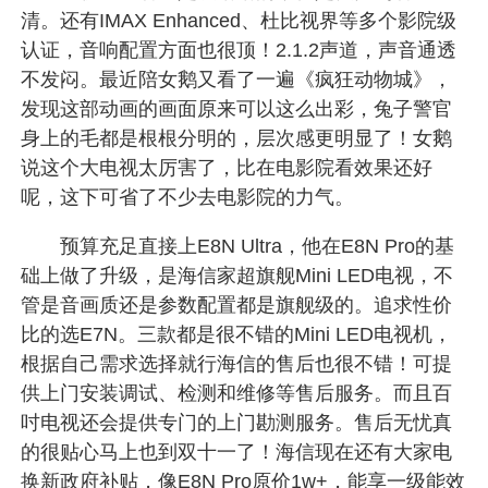
清。还有IMAX Enhanced、杜比视界等多个影院级
认证，音响配置方面也很顶！2.1.2声道，声音通透
不发闷。最近陪女鹅又看了一遍《疯狂动物城》，
发现这部动画的画面原来可以这么出彩，兔子警官
身上的毛都是根根分明的，层次感更明显了！女鹅
说这个大电视太厉害了，比在电影院看效果还好
呢，这下可省了不少去电影院的力气。
预算充足直接上E8N Ultra，他在E8N Pro的基
础上做了升级，是海信家超旗舰Mini LED电视，不
管是音画质还是参数配置都是旗舰级的。追求性价
比的选E7N。三款都是很不错的Mini LED电视机，
根据自己需求选择就行海信的售后也很不错！可提
供上门安装调试、检测和维修等售后服务。而且百
吋电视还会提供专门的上门勘测服务。售后无忧真
的很贴心马上也到双十一了！海信现在还有大家电
换新政府补贴，像E8N Pro原价1w+，能享一级能效