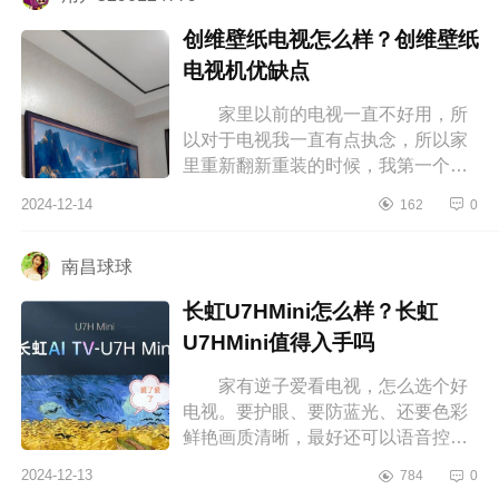
创维壁纸电视怎么样？创维壁纸
电视机优缺点
家里以前的电视一直不好用，所
以对于电视我一直有点执念，所以家
里重新翻新重装的时候，我第一个就
想好好搞一下电视墙，但我对于家电
2024-12-14
162
0
什么的没什么经验，所以为了用起
来...
南昌球球
长虹U7HMini怎么样？长虹
U7HMini值得入手吗
家有逆子爱看电视，怎么选个好
电视。要护眼、要防蓝光、还要色彩
鲜艳画质清晰，最好还可以语音控
制。研究了好几个晚上最终选择这款
2024-12-13
784
0
长虹U7HMini，下面小编为大家介绍