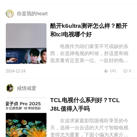
你是我的heart
酷开k6ultra测评怎么样？酷开
和tcl电视哪个好
电视作为咱们家里不可或缺的东
西，在选择电视的时候，舒适度和画
面质量肯定是第一位。一款好的电视
不仅画面颜色标准，而且音质、性能
2024-12-24
141
0
都是杠杠的，酷开电视基本在同段
位...
戒情戒爱
TCL电视什么系列好？TCL
J8L值得入手吗
在追求家庭影院级视听享受的今
天，选择一台合适的大尺寸智能电视
变得尤为重要，下面小编为大家介绍