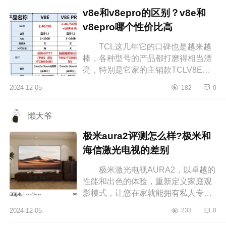
v8e和v8epro的区别？v8e和
v8epro哪个性价比高
TCL这几年它的口碑也是越来越
棒，各种型号的产品都打磨得相当漂
亮，特别是它家的主销款TCLV8E，
已经走进了万千家庭，成为了主流，
2024-12-05
182
0
下面小编为大家介绍下v8e和v8epro
的区...
懒大爷
极米aura2评测怎么样?极米和
海信激光电视的差别
极米激光电视AURA2，以卓越的
性能和出色的体验，重新定义家庭观
影模式，让您在家就能拥有私人专属
的豪华影院。下面小编为大家介绍下
2024-12-05
233
0
极米aura2评测怎么样?极米和海信激