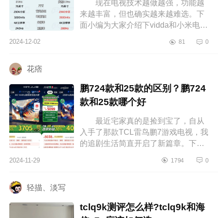
现在电视技术越做越强，功能越
来越丰富，但也确实越来越难选。下
面小编为大家介绍下vidda和小米电视
哪个质量好？vidda和小米电视选哪
2024-12-02
81
0
个 vidda和小米电视哪个质量
好 ...
花痞
鹏724款和25款的区别？鹏724
款和25款哪个好
最近宅家真的是捡到宝了，自从
入手了那款TCL雷鸟鹏7游戏电视，我
的追剧生活简直开启了新篇章。下面
小编为大家介绍下鹏724款和25款的
2024-11-29
1794
0
区别？鹏724款和25款哪个好 鹏
72...
轻描、淡写
tclq9k测评怎么样?tclq9k和海