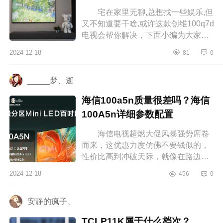
宅在家里无聊,总想找一些娱乐,但
又不知道要干啥,或许这款创维100q7d
电视会帮你解决，下面小编为大家介
绍下创维100q7d电视值得买吗？创维
2024-12-18
81
0
100q7d是类纸屏吗 创维100q7...
_____梦、逝
海信100a5n质量很差吗？海信
100A5n详细参数配置
海信电视超燃大促风暴强势席卷
而来，这优惠力度仿佛不要钱似的，
性价比高到冲破天际，就像在路边捡
到了超级大宝藏，划算到飞起，下面
2024-12-18
456
0
小编为大家介绍下海信100a5n质量
很...
安静的疯子、
TCLP11K属于什么档次？