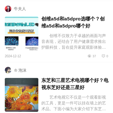
下长...
牛夫人
创维a5d和a5dpro选哪个？创
维a5d和a5dpro哪个好
创维不仅致力于卓越的画面与声
音表现，还结合了用户健康需求推出
护眼科技，旨在提升家庭观影体验。
对于想入手新电视的人来说，屏幕尺
2024-12-12
37
0
寸、分辨率、音质以及智能功能等
选...
♔ 泡沫
东芝和三星艺术电视哪个好？电
视东芝好还是三星好
艺术电视它不仅是一个观看影视
的工具，更是一件可以挂在墙上的艺
术品。下面小编为大家介绍下东芝和