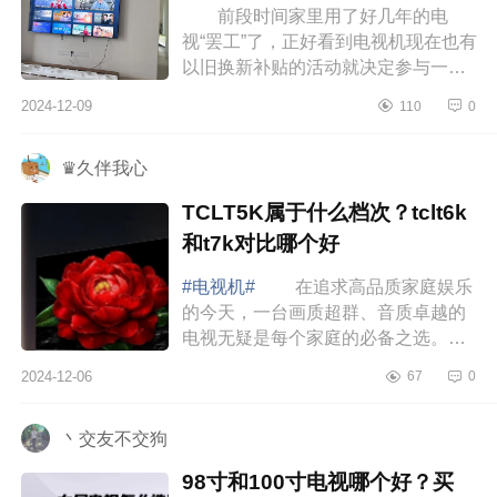
前段时间家里用了好几年的电
视“罢工”了，正好看到电视机现在也有
以旧换新补贴的活动就决定参与一
下。下面小编为大家介绍下海信
2024-12-09
110
0
e5npro+测评怎么样？海信e5npro+是
悬浮...
♛久伴我心
TCLT5K属于什么档次？tclt6k
和t7k对比哪个好
#电视机#
在追求高品质家庭娱乐
的今天，一台画质超群、音质卓越的
电视无疑是每个家庭的必备之选。下
面小编为大家介绍下TCLT5K属于什
2024-12-06
67
0
么档次？tclt6k和t7k对比哪个好
TCLT5K属于...
丶交友不交狗
98寸和100寸电视哪个好？买