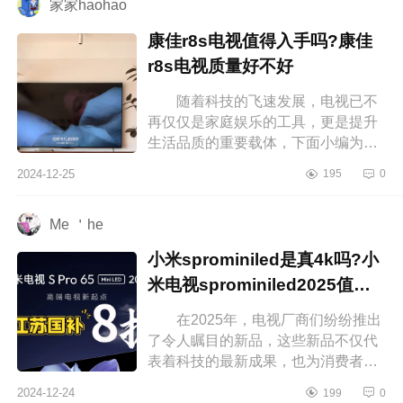
家家haohao
康佳r8s电视值得入手吗?康佳
r8s电视质量好不好
随着科技的飞速发展，电视已不
再仅仅是家庭娱乐的工具，更是提升
生活品质的重要载体，下面小编为大
家介绍下康佳r8s电视值得入手吗?康
2024-12-25
195
0
佳r8s电视质量好不好 康佳r8s电...
Me ＇he
小米sprominiled是真4k吗?小
米电视sprominiled2025值得
入手吗
在2025年，电视厂商们纷纷推出
了令人瞩目的新品，这些新品不仅代
表着科技的最新成果，也为消费者带
来了更多的选择。下面小编为大家介
2024-12-24
199
0
绍下小米sprominiled是真4k吗?小米...