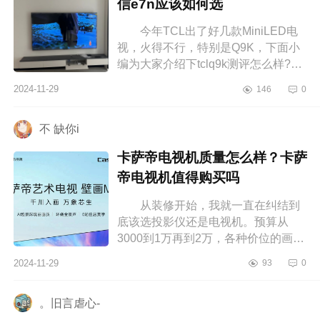
信e7n应该如何选
今年TCL出了好几款MiniLED电
视，火得不行，特别是Q9K，下面小
编为大家介绍下tclq9k测评怎么样?
tclq9k和海信e7n应该如何选
2024-11-29
146
0
tclq9k测评怎么样 电视看了差不多
一个月...
不 缺你i
卡萨帝电视机质量怎么样？卡萨
帝电视机值得购买吗
从装修开始，我就一直在纠结到
底该选投影仪还是电视机。预算从
3000到1万再到2万，各种价位的画质
和功能我都一一对比过。最终，我选
2024-11-29
93
0
择了卡萨帝电视机，这真是一个明智
的...
。旧言虐心-