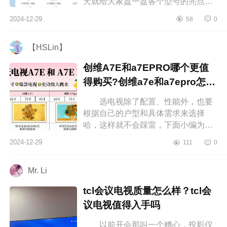
天就给大家盘一盘各个型号的亮点，
下面小编为大家介绍下创维a6e和
2024-12-29
58
0
a7epro哪个画质好？创维A6E和
A7EPRO比...
【HSLin】
创维A7E和a7EPRO哪个更值
得购买?创维a7e和a7epro怎么
选
选电视除了配置、性能外，也要
根据自己的户型和具体需求来选择
哈，这样就不会踩雷，下面小编为大
家介绍下创维A7E和a7EPRO哪个更
2024-12-29
111
0
值得购买?创维a7e和a7epro怎么
选 创维...
Mr. Li
tcl会议电视质量怎么样？tcl会
议电视值得入手吗
以前开会那叫一个糟心，投影仪