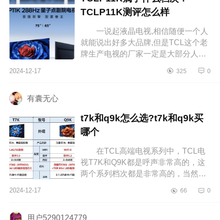
TCLP11K测评怎么样
一说起液晶电视,相信随便一个人
就能说出好多大品牌,但是TCL这个老
牌生产电视的厂家一定是大部分人心
中的NO.1。下面小编为大家介绍下
2024-12-17
325
0
TCLP11K属于什么档次？TCLP11K
测评怎...
有囊无心
t7k和q9k怎么选?t7k和q9k买
哪个
在TCL高端电视系列中，TCL电
视T7K和Q9K都是呼声非常高的，这
两个系列档次都是非常高的，当然
Q9K电视比T7K更加高端不少，档次
2024-12-17
66
0
也更高，不过很多消费者也非常疑
惑，t7k和q...
用户5290124779