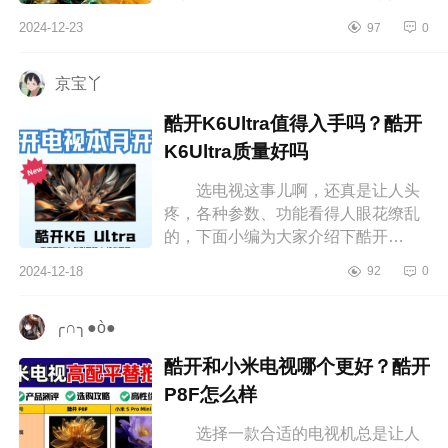
下TCL电视什么系列好？TCLJ8L值得
2024-12-23
97
0
入手吗 TCL电视什么系列好
TC...
京宝丫
酷开K6Ultra值得入手吗？酷开
K6Ultra质量好吗
选电视这事儿啊，还真是让人头
疼，各种参数、功能看得人眼花缭乱
的，下面小编为大家介绍下酷开
K6Ultra值得入手吗？酷开K6Ultra质
2024-12-18
92
0
量好吗 酷开K6Ultra值得入手
吗 酷...
╭∩╮●ò●
酷开和小米电视哪个更好？酷开
P8F怎么样
选择一款合适的电视机总是让人