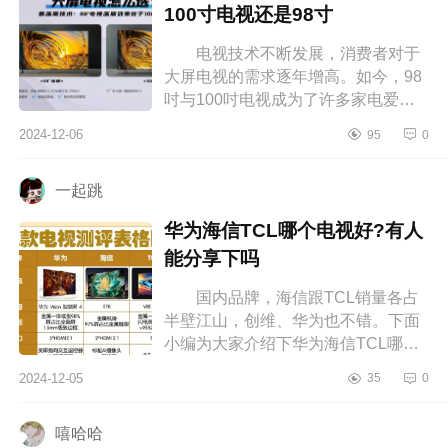
100寸电视还是98寸
电视技术不断发展，消费者对于
大屏电视的需求逐年增高。如今，98
吋与100吋电视成为了许多家电爱好
者的首选，下面小编为大家介绍下98
2024-12-06
95
0
寸和100寸电视哪个好？买100寸电视
还...
一起跳
华为海信TCL哪个电视好?有人
能分享下吗
国内品牌，海信跟TCL销量各占
半壁江山，创维、华为也不错。下面
小编为大家介绍下华为海信TCL哪个
电视好?有人能分享下吗 华为海信
2024-12-05
35
0
TCL哪个电视好 一直想要一台颜
值...
嘻哈哈