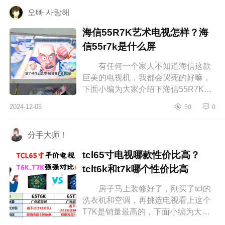
光...
오빠 사랑해
海信55R7K艺术电视怎样？海
信55r7k是什么屏
有任何一个家人不知道海信这款
巨美的电视机，我都会哭死的好嘛，
下面小编为大家介绍下海信55R7K艺
术电视怎样？海信55r7k是什么屏
2024-12-05
50
0
海信55R7K艺术电视怎样 海信艺
术...
分手大师！
tcl65寸电视哪款性价比高？
tclt6k和t7k哪个性价比高
房子马上装修好了，刚买了tcl的
洗衣机和空调，再挑选电视看上这个
T7K是销量最高的，下面小编为大家
介绍下tcl65寸电视哪款性价比高？