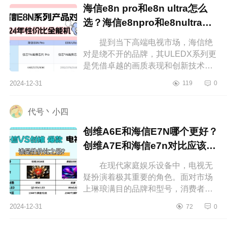
海信e8n pro和e8n ultra怎么
选？海信e8npro和e8nultra区
别
提到当下高端电视市场，海信绝
对是绕不开的品牌，其ULEDX系列更
是凭借卓越的画质表现和创新技术赢
得了不少消费者的青睐。下面小编为
2024-12-31
119
0
大家介绍下海信e8npro和e8nultra怎
么...
代号丶小四
创维A6E和海信E7N哪个更好？
创维A7E和海信e7n对比应该如
何选
在现代家庭娱乐设备中，电视无
疑扮演着极其重要的角色。面对市场
上琳琅满目的品牌和型号，消费者常
常难以抉择。下面小编为大家介绍下
2024-12-31
72
0
创维A6E和海信E7N哪个更好？创维
A7...