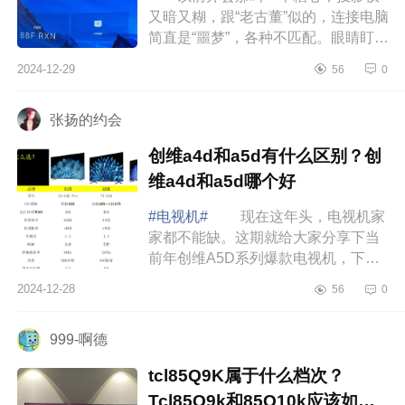
又暗又糊，跟“老古董”似的，连接电脑
简直是“噩梦”，各种不匹配。眼睛盯着
一会儿就酸涩难忍，效率低到谷底。
2024-12-29
56
0
但TCL会议电视一来哇哦，下...
张扬的约会
创维a4d和a5d有什么区别？创
维a4d和a5d哪个好
#电视机#
现在这年头，电视机家
家都不能缺。这期就给大家分享下当
前年创维A5D系列爆款电视机，下面
小编为大家介绍下创维a4d和a5d有什
2024-12-28
56
0
么区别？创维a4d和a5d哪个好 创
维a4d和a5...
999-啊德
tcl85Q9K属于什么档次？
Tcl85Q9k和85Q10k应该如何