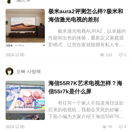
极米aura2评测怎么样?极米和
海信激光电视的差别
极米激光电视AURA2，以卓越的
性能和出色的体验，重新定义家庭观
影模式，让您在家就能拥有私人专属
的豪华影院。下面小编为大家介绍下
2024-12-05
233
0
极米aura2评测怎么样?极米和海信激
光...
오빠 사랑해
海信55R7K艺术电视怎样？海
信55r7k是什么屏
有任何一个家人不知道海信这款
巨美的电视机，我都会哭死的好嘛，
下面小编为大家介绍下海信55R7K艺
术电视怎样？海信55r7k是什么屏
2024-12-05
50
0
海信55R7K艺术电视怎样 海信艺