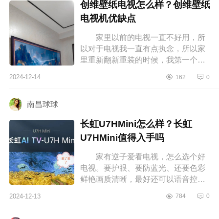
创维壁纸电视怎么样？创维壁纸
电视机优缺点
家里以前的电视一直不好用，所
以对于电视我一直有点执念，所以家
里重新翻新重装的时候，我第一个就
想好好搞一下电视墙，但我对于家电
2024-12-14
162
0
什么的没什么经验，所以为了用起
来...
南昌球球
长虹U7HMini怎么样？长虹
U7HMini值得入手吗
家有逆子爱看电视，怎么选个好
电视。要护眼、要防蓝光、还要色彩
鲜艳画质清晰，最好还可以语音控
制。研究了好几个晚上最终选择这款
2024-12-13
784
0
长虹U7HMini，下面小编为大家介绍
下长...