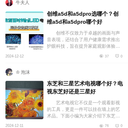
牛夫人
创维a5d和a5dpro选哪个？创
维a5d和a5dpro哪个好
创维不仅致力于卓越的画面与声
音表现，还结合了用户健康需求推出
护眼科技，旨在提升家庭观影体验。
对于想入手新电视的人来说，屏幕尺
2024-12-12
37
0
寸、分辨率、音质以及智能功能等
选...
♔ 泡沫
东芝和三星艺术电视哪个好？电
视东芝好还是三星好
艺术电视它不仅是一个观看影视
的工具，更是一件可以挂在墙上的艺
术品。下面小编为大家介绍下东芝和
三星艺术电视哪个好？电视东芝好还
2024-12-11
76
0