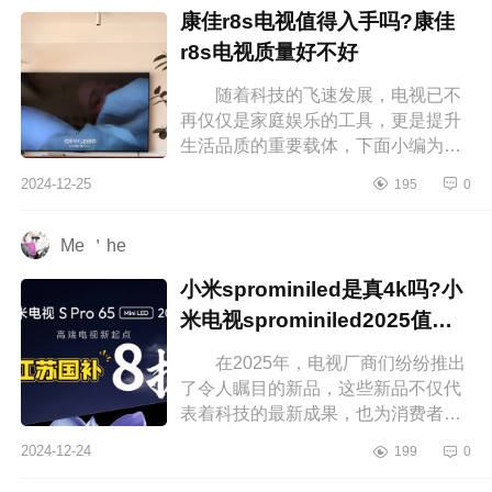
康佳r8s电视值得入手吗?康佳
r8s电视质量好不好
随着科技的飞速发展，电视已不
再仅仅是家庭娱乐的工具，更是提升
生活品质的重要载体，下面小编为大
家介绍下康佳r8s电视值得入手吗?康
2024-12-25
195
0
佳r8s电视质量好不好 康佳r8s电...
Me ＇he
小米sprominiled是真4k吗?小
米电视sprominiled2025值得
入手吗
在2025年，电视厂商们纷纷推出
了令人瞩目的新品，这些新品不仅代
表着科技的最新成果，也为消费者带
来了更多的选择。下面小编为大家介
2024-12-24
199
0
绍下小米sprominiled是真4k吗?小米...