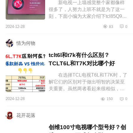
新电视一上墙感觉整个家都像样
很多了，人努力上班不就是为了这一
刻，下面小编为大家介绍下tcl85Q9K
属于什么档次？Tcl85Q9k和85Q10k
2024-12-28
83
0
应该如何选 tcl85Q9K属于什么档
次...
情为何物
tclt6l和t7k有什么区别？
TCLT6L和T7K对比哪个好
在选择TCL电视T6L和T7K时，了
解它们的区别对于做出明智的决策至
关重要。虽然两者看起来很相似，但
在细节上还是有一些差异，这些差异
2024-12-28
150
0
会影响你最终的使用体验。下面小编
为...
花开花落
创维100寸电视哪个型号好？创