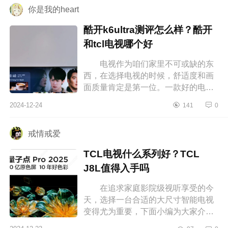
你是我的heart
酷开k6ultra测评怎么样？酷开
和tcl电视哪个好
电视作为咱们家里不可或缺的东
西，在选择电视的时候，舒适度和画
面质量肯定是第一位。一款好的电视
不仅画面颜色标准，而且音质、性能
2024-12-24
141
0
都是杠杠的，酷开电视基本在同段
位...
戒情戒爱
TCL电视什么系列好？TCL
J8L值得入手吗
在追求家庭影院级视听享受的今
天，选择一台合适的大尺寸智能电视
变得尤为重要，下面小编为大家介绍
下TCL电视什么系列好？TCLJ8L值得