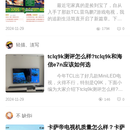
最近宅家真的是捡到宝了，自从
入手了那款TCL雷鸟鹏7游戏电视，我
的追剧生活简直开启了新篇章。下面
小编为大家介绍下鹏724款和25款的
2024-11-29
1794
0
区别？鹏724款和25款哪个好 鹏
72...
轻描、淡写
tclq9k测评怎么样?tclq9k和海
信e7n应该如何选
今年TCL出了好几款MiniLED电
视，火得不行，特别是Q9K，下面小
编为大家介绍下tclq9k测评怎么样?
tclq9k和海信e7n应该如何选
2024-11-29
146
0
tclq9k测评怎么样 电视看了差不多
一个月...
不 缺你i
卡萨帝电视机质量怎么样？卡萨