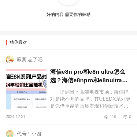
好的内容 需要你的鼓励
猜你喜欢
寂寞 忘了吧
海信e8n pro和e8n ultra怎么
选？海信e8npro和e8nultra区
别
提到当下高端电视市场，海信绝
对是绕不开的品牌，其ULEDX系列更
是凭借卓越的画质表现和创新技术赢
得了不少消费者的青睐。下面小编为
2024-12-31
119
0
大家介绍下海信e8npro和e8nultra怎
么...
代号丶小四