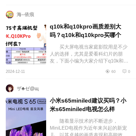
是三星好 东芝和三星艺术电视
哪...
海--依痕
q10k和q10kpro画质差别大
吗？q10k和q10kpro买哪个
买大屏电视当家庭影院用是不少
人的选择，尤其是爱看科幻片的朋
友，下面小编为大家介绍下q10k和
q10kpro画质差别大吗？q10k和
2024-12-11
60
0
q10kpro买哪个 q10k和q10kpro画
质差别大吗...
ザ♣ゼ@щ
小米s65miniled建议买吗？小
米s65miniled电视怎么样
随着显示技术的不断进步，
MiniLED电视作为近年来兴起的新宠
儿，以其卓越的画质表现和高能效比