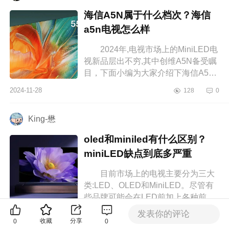
海信A5N属于什么档次？海信
a5n电视怎么样
2024年,电视市场上的MiniLED电
视新品层出不穷,其中创维A5N备受瞩
目，下面小编为大家介绍下海信A5N
属于什么档次？海信a5n电视怎么
2024-11-28
128
0
样 海信A5N属于什么档次 海
信电视...
King-懋
oled和miniled有什么区别？
miniLED缺点到底多严重
目前市场上的电视主要分为三大
类:LED、OLED和MiniLED。尽管有
些品牌可能会在LED前加上各种前缀,
但本质上它们还是属于LED技术。下
发表你的评论
2024-11-28
93
0
面小编为大家介绍下oled和miniled有
收藏
分享
0
0