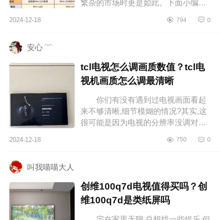
繁杂的市场时更是如此。下面小编为
大家介绍下酷开和小米电视哪个更
2024-12-18
794
0
好？酷开P8F怎么样 酷开和小米
电视...
安心 ﹌
tcl电视怎么调画质数值？tcl电
视机画质怎么调最清晰
你们有没有遇到过电视画面看起
来不够清晰,细节模煳的情况?其实,这
很可能是因为电视的分辨率没调对，
下面小编为大家介绍下tcl电视怎么调
2024-12-18
750
0
画质数值？tcl电视机画质怎么调最...
叫我喵喵大人
创维100q7d电视值得买吗？创
维100q7d是类纸屏吗
宅在家里无聊,总想找一些娱乐,但