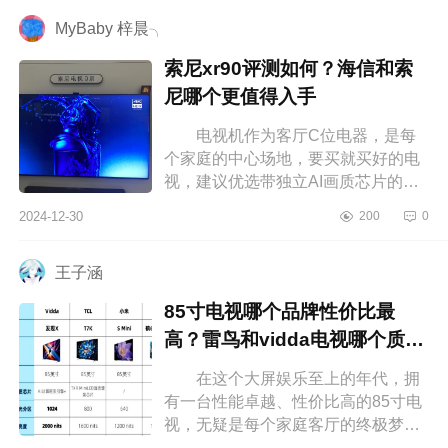
MyBaby 梓晨╮
索尼xr90评测如何？海信和索
尼哪个更值得入手
电视机作为客厅C位电器，是每
个家庭的中心场地，要买就买好的电
视，建议优选带独立AI画质芯片的电
视机，优良画质，还带有288Hz超高
2024-12-30
200
0
刷，响应速度快，能够一步做到清晰
不...
王子涵
85寸电视哪个品牌性价比最
高？雷鸟和vidda电视哪个质量
好
在这个大屏娱乐至上的年代，拥
有一台性能卓越、性价比高的85寸电
视，无疑是每个家庭客厅的终极梦
想。想象一下，周末和家人一起窝在