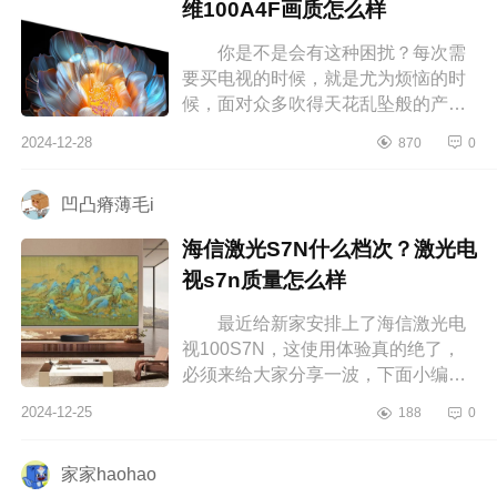
维100A4F画质怎么样
你是不是会有这种困扰？每次需
要买电视的时候，就是尤为烦恼的时
候，面对众多吹得天花乱坠般的产
品，一定是看的眼花缭乱，这就特别
2024-12-28
870
0
容易让人犯难，想着会不会还有更划
算...
凹凸瘠薄毛i
海信激光S7N什么档次？激光电
视s7n质量怎么样
最近给新家安排上了海信激光电
视100S7N，这使用体验真的绝了，
必须来给大家分享一波，下面小编为
大家介绍下海信激光S7N什么档次？
2024-12-25
188
0
激光电视s7n质量怎么样 海信激光
S7...
家家haohao