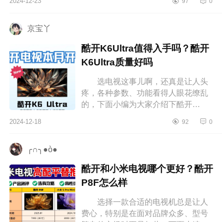
2024-12-23
97
0
入手吗 TCL电视什么系列好
TC...
京宝丫
酷开K6Ultra值得入手吗？酷开
K6Ultra质量好吗
选电视这事儿啊，还真是让人头
疼，各种参数、功能看得人眼花缭乱
的，下面小编为大家介绍下酷开
K6Ultra值得入手吗？酷开K6Ultra质
2024-12-18
92
0
量好吗 酷开K6Ultra值得入手
吗 酷...
╭∩╮●ò●
酷开和小米电视哪个更好？酷开
P8F怎么样
选择一款合适的电视机总是让人
费心，特别是在面对品牌众多、型号