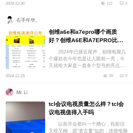
2024-12-30
121
0
沙发上，享受影院级别的视觉盛宴，
那...
右手年华。
创维a6e和a7epro哪个画质
好？创维A6E和A7EPRO比较
哪个好
2024年已接近尾声，创维电视几
个爆款在今年也是让人眼前一亮，今
天就给大家盘一盘各个型号的亮点，
下面小编为大家介绍下创维a6e和
2024-12-29
58
0
a7epro哪个画质好？创维A6E和
A7EPRO比...
Mr. Li
tcl会议电视质量怎么样？tcl会
议电视值得入手吗
以前开会那叫一个糟心，投影仪
又暗又糊，跟“老古董”似的，连接电脑