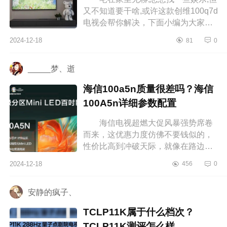
又不知道要干啥,或许这款创维100q7d
电视会帮你解决，下面小编为大家介
绍下创维100q7d电视值得买吗？创维
2024-12-18
81
0
100q7d是类纸屏吗 创维100q7...
_____梦、逝
海信100a5n质量很差吗？海信
100A5n详细参数配置
海信电视超燃大促风暴强势席卷
而来，这优惠力度仿佛不要钱似的，
性价比高到冲破天际，就像在路边捡
到了超级大宝藏，划算到飞起，下面
2024-12-18
456
0
小编为大家介绍下海信100a5n质量
很...
安静的疯子、
TCLP11K属于什么档次？
TCLP11K测评怎么样