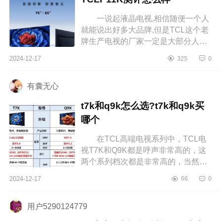
一说起液晶电视,相信随便一个人
就能说出好多大品牌,但是TCL这个老
牌生产电视的厂家一定是大部分人心
中的NO.1。下面小编为大家介绍下
2024-12-17
325
0
TCLP11K属于什么档次？TCLP11K
测评怎...
有囊无心
t7k和q9k怎么选?t7k和q9k买
哪个
在TCL高端电视系列中，TCL电
视T7K和Q9K都是呼声非常高的，这
两个系列档次都是非常高的，当然
Q9K电视比T7K更加高端不少，档次
2024-12-17
66
0
也更高，不过很多消费者也非常疑
惑，t7k和q...
用户5290124779