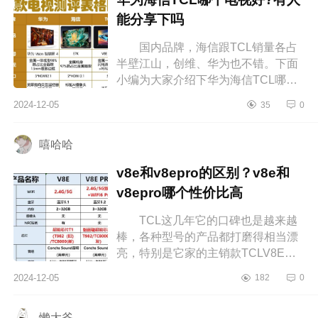
能分享下吗
国内品牌，海信跟TCL销量各占
半壁江山，创维、华为也不错。下面
小编为大家介绍下华为海信TCL哪个
电视好?有人能分享下吗 华为海信
2024-12-05
35
0
TCL哪个电视好 一直想要一台颜
值...
嘻哈哈
v8e和v8epro的区别？v8e和
v8epro哪个性价比高
TCL这几年它的口碑也是越来越
棒，各种型号的产品都打磨得相当漂
亮，特别是它家的主销款TCLV8E，
已经走进了万千家庭，成为了主流，
2024-12-05
182
0
下面小编为大家介绍下v8e和v8epro
的区...
懒大爷