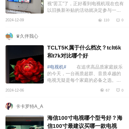
视“罢工”了，正好看到电视机现在也有
以旧换新补贴的活动就决定参与一
下。下面小编为大家介绍下海信
2024-12-09
110
0
e5npro+测评怎么样？海信e5npro+是
悬浮...
♛久伴我心
TCLT5K属于什么档次？tclt6k
和t7k对比哪个好
#电视机#
在追求高品质家庭娱乐
的今天，一台画质超群、音质卓越的
电视无疑是每个家庭的必备之选。下
面小编为大家介绍下TCLT5K属于什
2024-12-06
67
0
么档次？tclt6k和t7k对比哪个好
TCLT5K属于...
卡卡罗特A_A
海信100寸电视哪个型号好？海
信100寸最建议买哪一款电视