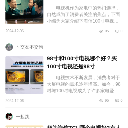
电视机作为家电中的热门选择，
自然成为了消费者关注的焦点，下面
小编为大家介绍下海信100寸电视哪
个型号好？海信100寸最建议买哪一
2024-12-06
95
0
款电视 海信100寸电视哪个型号
好 ...
丶交友不交狗
98寸和100寸电视哪个好？买
100寸电视还是98寸
电视技术不断发展，消费者对于
大屏电视的需求逐年增高。如今，98
吋与100吋电视成为了许多家电爱好
者的首选，下面小编为大家介绍下98
2024-12-06
95
0
寸和100寸电视哪个好？买100寸电视
还...
一起跳
华为海信TCL哪个电视好?有人