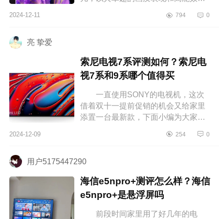
迅速赢得了市场的青睐，下面小编为
2024-12-11
794
0
大家介绍下小米s65miniled建议买
吗？小米...
亮 挚爱
索尼电视7系评测如何？索尼电
视7系和9系哪个值得买
一直使用SONY的电视机，这次
借着双十一提前促销的机会又给家里
添置一台最新款，下面小编为大家介
绍下索尼电视7系评测如何？索尼电视
2024-12-09
254
0
7系和9系哪个值得买 索尼电视7
系...
用户5175447290
海信e5npro+测评怎么样？海信
e5npro+是悬浮屏吗
前段时间家里用了好几年的电