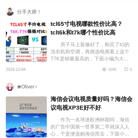
术...
分手大师！
tcl65寸电视哪款性价比高？
tclt6k和t7k哪个性价比高
房子马上装修好了，刚买了tcl的
洗衣机和空调，再挑选电视看上这个
T7K是销量最高的，下面小编为大家
介绍下tcl65寸电视哪款性价比高？
2024-12-04
1055
0
tclt6k和t7k哪个性价比高 tcl65寸...
♚Oliver♀
海信会议电视质量好吗？海信会
议电视XP3E好不好
作为一名球迷欧洲杯期间，海信
的广告中国第一世界第二早就深入人
心，于是便选购海信而去，下面小编