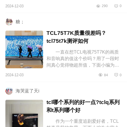
为大家介绍下海信会议电视质量好
2024-12-03
290
0
吗？海信会议电视XP3E好不好 海
信...
糖；
TCL75T7K质量很差吗？
tcl75t7k测评如何
一直在想TCL电视75T7K的画质
和音响真的值这个价吗？用了一段时
间真心觉得物超所值，下面小编为大
家介绍下TCL75T7K质量很差吗？
2024-12-03
84
0
tcl75t7k测评如何 TCL75T7K质量
很差吗...
海哭蓝了天i
tcl哪个系列的好一点?tclq系列
和t系列哪个好
作为一个重度追剧爱好者，TCL