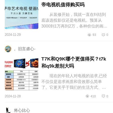
帝电视机值得购买吗
从装修开始，我就一直在纠结到
底该选投影仪还是电视机。预算从
3000到1万再到2万，各种价位的画质
和功能我都一一对比过。最终，我选
2024-11-29
93
0
择了卡萨帝电视机，这真是一个明智
的...
。旧言虐心-
T7K和Q9K哪个更值得买？t7k
和q9k差别大吗
现在的年轻人对电视的追求,已经
不仅仅是追求画质和音效那么简单
了。它更关乎于我们的生活方式、审
美品味以及对未来科技的拥抱。下面
2024-11-28
410
0
小编为大家介绍下T7K和Q9K哪个更
值得...
将心比心