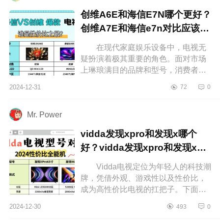
创维A6E和海信E7N哪个更好？
创维A7E和海信e7n对比应该如
何选
在现代家庭娱乐设备中，电视无
疑扮演着极其重要的角色。面对市场
上琳琅满目的品牌和型号，消费者常
常难以抉择。下面小编为大家介绍下
2024-12-31
72
0
创维A6E和海信E7N哪个更好？创维
A7...
Mr. Power
vidda发现xpro和发现x哪个
好？vidda发现xpro和发现x应
该如何选
Vidda电视定位为年轻人的科技潮
牌，凭借外观、游戏性以及性价比，
成为高性价比电视的扛把子。下面小
编为大家介绍下vidda发现xpro和发现
2024-12-30
493
0
x哪个好？vidda发现xpro和发现x应...