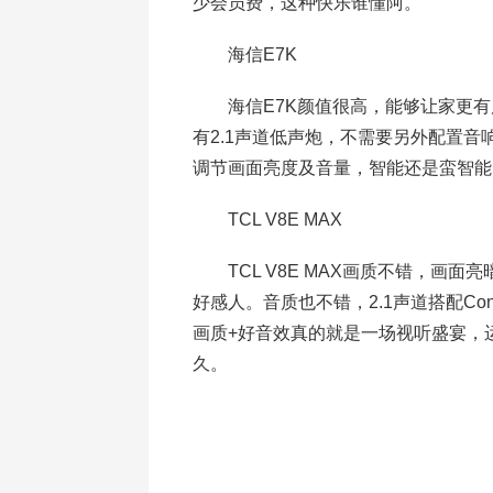
少会员费，这种快乐谁懂阿。
海信E7K
海信E7K颜值很高，能够让家更有
有2.1声道低声炮，不需要另外配置
调节画面亮度及音量，智能还是蛮智能
TCL V8E MAX
TCL V8E MAX画质不错，画
好感人。音质也不错，2.1声道搭配Co
画质+好音效真的就是一场视听盛宴，
久。