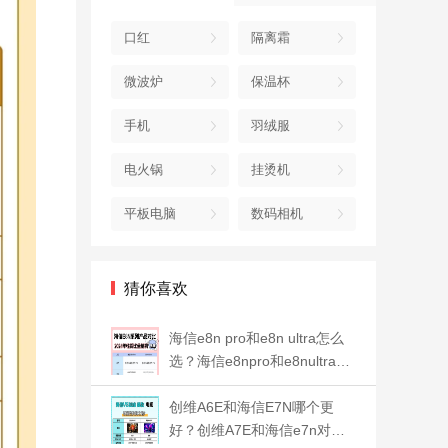
口红
隔离霜
微波炉
保温杯
手机
羽绒服
电火锅
挂烫机
平板电脑
数码相机
猜你喜欢
海信e8n pro和e8n ultra怎么
选？海信e8npro和e8nultra区
别
创维A6E和海信E7N哪个更
好？创维A7E和海信e7n对比