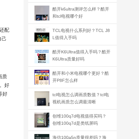
入手吗
酷开k6ultra测评怎么样？酷开
和tcl电视哪个好
还配
TCL电视什么系列好？TCL J8
L值得入手吗
自己
酷开K6Ultra值得入手吗？酷开
K6Ultra质量好吗
酷开和小米电视哪个更好？酷
画质
开P8F怎么样
境。好
等好
tcl电视怎么调画质数值？tcl电
视机画质怎么调最清晰
创维100q7d电视值得买吗？
创维100q7d是类纸屏吗
海信100a5n质量很差吗？海