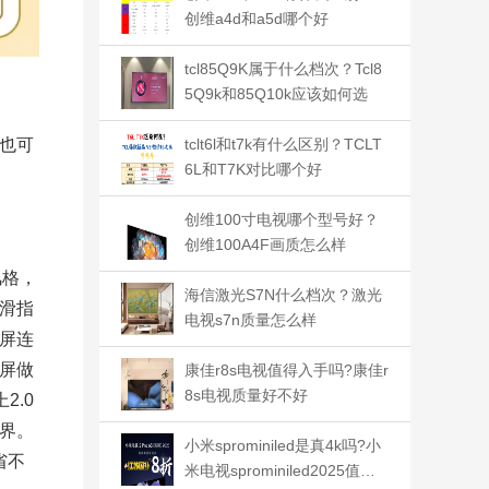
创维a4d和a5d哪个好
tcl85Q9K属于什么档次？Tcl8
5Q9k和85Q10k应该如何选
tclt6l和t7k有什么区别？TCLT
也可
6L和T7K对比哪个好
创维100寸电视哪个型号好？
创维100A4F画质怎么样
风格，
海信激光S7N什么档次？激光
滑指
电视s7n质量怎么样
屏连
屏做
康佳r8s电视值得入手吗?康佳r
8s电视质量好不好
2.0
界。
小米sprominiled是真4k吗?小
省不
米电视sprominiled2025值得