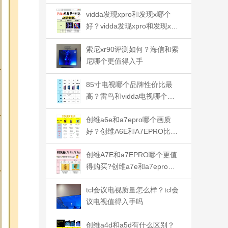
应该如何选
vidda发现xpro和发现x哪个
好？vidda发现xpro和发现x应
该如何选
索尼xr90评测如何？海信和索
尼哪个更值得入手
85寸电视哪个品牌性价比最
高？雷鸟和vidda电视哪个质
量好
创维a6e和a7epro哪个画质
好？创维A6E和A7EPRO比较
哪个好
创维A7E和a7EPRO哪个更值
得购买?创维a7e和a7epro怎
么选
tcl会议电视质量怎么样？tcl会
议电视值得入手吗
创维a4d和a5d有什么区别？