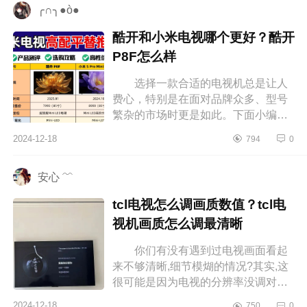
╭∩╮●ò●
酷开和小米电视哪个更好？酷开
P8F怎么样
选择一款合适的电视机总是让人
费心，特别是在面对品牌众多、型号
繁杂的市场时更是如此。下面小编为
大家介绍下酷开和小米电视哪个更
2024-12-18
794
0
好？酷开P8F怎么样 酷开和小米
电视...
安心 ﹌
tcl电视怎么调画质数值？tcl电
视机画质怎么调最清晰
你们有没有遇到过电视画面看起
来不够清晰,细节模煳的情况?其实,这
很可能是因为电视的分辨率没调对，
下面小编为大家介绍下tcl电视怎么调
2024-12-18
750
0