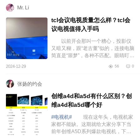
选 创维...
Mr. Li
tcl会议电视质量怎么样？tcl会
议电视值得入手吗
以前开会那叫一个糟心，投影仪
又暗又糊，跟“老古董”似的，连接电脑
简直是“噩梦”，各种不匹配。眼睛盯着
一会儿就酸涩难忍，效率低到谷底。
2024-12-29
56
0
但TCL会议电视一来哇哦，下...
张扬的约会
创维a4d和a5d有什么区别？创
维a4d和a5d哪个好
#电视机#
现在这年头，电视机家
家都不能缺。这期就给大家分享下当
前年创维A5D系列爆款电视机，下面
小编为大家介绍下创维a4d和a5d有什