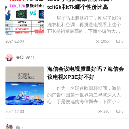
tclt6k和t7k哪个性价比高
房子马上装修好了，刚买了tcl的
洗衣机和空调，再挑选电视看上这个
T7K是销量最高的，下面小编为大家
介绍下tcl65寸电视哪款性价比高？
2024-12-04
1055
0
tclt6k和t7k哪个性价比高 tcl65寸...
♚Oliver♀
海信会议电视质量好吗？海信会
议电视XP3E好不好
作为一名球迷欧洲杯期间，海信
的广告中国第一世界第二早就深入人
心，于是便选购海信而去，下面小编
为大家介绍下海信会议电视质量好
2024-12-03
290
0
吗？海信会议电视XP3E好不好 海
信...
糖；