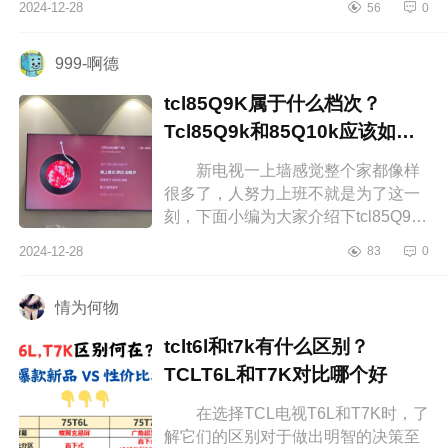
2024-12-28
56
0
么区别？创维a4d和a5d哪个好 创
维a4d和a5...
999-啊德
tcl85Q9K属于什么档次？
Tcl85Q9k和85Q10k应该如何
选
新电视一上墙感觉整个家都像样
很多了，人努力上班不就是为了这一
刻，下面小编为大家介绍下tcl85Q9K
属于什么档次？Tcl85Q9k和85Q10k
2024-12-28
83
0
应该如何选 tcl85Q9K属于什么档
次...
情为何物
tclt6l和t7k有什么区别？
TCLT6L和T7K对比哪个好
在选择TCL电视T6L和T7K时，了
解它们的区别对于做出明智的决策至