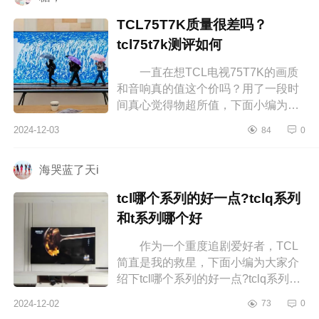
TCL75T7K质量很差吗？
tcl75t7k测评如何
一直在想TCL电视75T7K的画质
和音响真的值这个价吗？用了一段时
间真心觉得物超所值，下面小编为大
家介绍下TCL75T7K质量很差吗？
2024-12-03
84
0
tcl75t7k测评如何 TCL75T7K质量
很差吗...
海哭蓝了天i
tcl哪个系列的好一点?tclq系列
和t系列哪个好
作为一个重度追剧爱好者，TCL
简直是我的救星，下面小编为大家介
绍下tcl哪个系列的好一点?tclq系列和t
系列哪个好 tcl哪个系列的好一
2024-12-02
73
0
点 tclq系列和t系列哪个好 ...