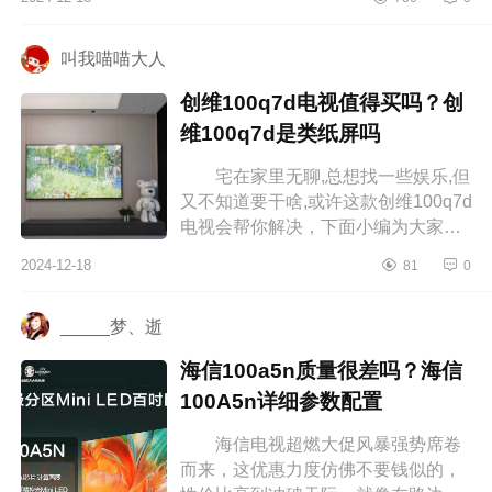
画质数值？tcl电视机画质怎么调最...
叫我喵喵大人
创维100q7d电视值得买吗？创
维100q7d是类纸屏吗
宅在家里无聊,总想找一些娱乐,但
又不知道要干啥,或许这款创维100q7d
电视会帮你解决，下面小编为大家介
绍下创维100q7d电视值得买吗？创维
2024-12-18
81
0
100q7d是类纸屏吗 创维100q7...
_____梦、逝
海信100a5n质量很差吗？海信
100A5n详细参数配置
海信电视超燃大促风暴强势席卷
而来，这优惠力度仿佛不要钱似的，