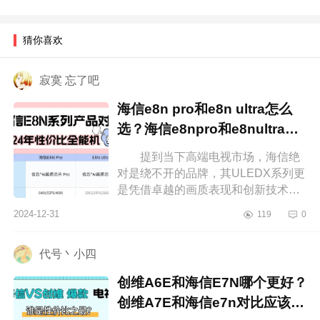
猜你喜欢
寂寞 忘了吧
海信e8n pro和e8n ultra怎么
选？海信e8npro和e8nultra区
别
提到当下高端电视市场，海信绝
对是绕不开的品牌，其ULEDX系列更
是凭借卓越的画质表现和创新技术赢
得了不少消费者的青睐。下面小编为
2024-12-31
119
0
大家介绍下海信e8npro和e8nultra怎
么...
代号丶小四
创维A6E和海信E7N哪个更好？
创维A7E和海信e7n对比应该如