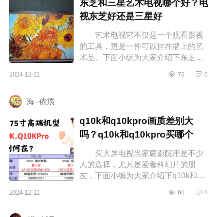
东芝和三星艺术电视哪个好？电
视东芝好还是三星好
艺术电视它不仅是一个观看影视
的工具，更是一件可以挂在墙上的艺
术品。下面小编为大家介绍下东芝和
三星艺术电视哪个好？电视东芝好还
2024-12-11
76
0
是三星好 东芝和三星艺术电视
哪...
海--依痕
q10k和q10kpro画质差别大
吗？q10k和q10kpro买哪个
买大屏电视当家庭影院用是不少
人的选择，尤其是爱看科幻片的朋
友，下面小编为大家介绍下q10k和
q10kpro画质差别大吗？q10k和
2024-12-11
60
0
q10kpro买哪个 q10k和q10kpro画
质差别大吗...