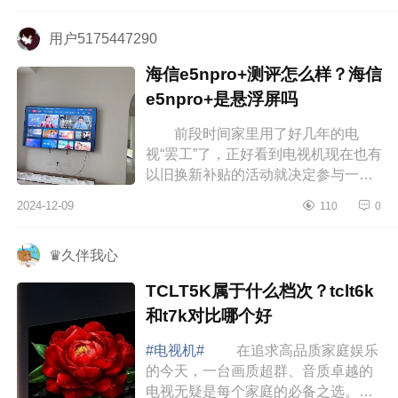
系...
用户5175447290
海信e5npro+测评怎么样？海信
e5npro+是悬浮屏吗
前段时间家里用了好几年的电
视“罢工”了，正好看到电视机现在也有
以旧换新补贴的活动就决定参与一
下。下面小编为大家介绍下海信
2024-12-09
110
0
e5npro+测评怎么样？海信e5npro+是
悬浮...
♛久伴我心
TCLT5K属于什么档次？tclt6k
和t7k对比哪个好
#电视机#
在追求高品质家庭娱乐
的今天，一台画质超群、音质卓越的
电视无疑是每个家庭的必备之选。下