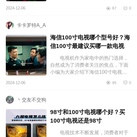
面小编为大家介绍下TCLT5K属于什
2024-12-06
67
0
么档次？tclt6k和t7k对比哪个好
TCLT5K属于...
卡卡罗特A_A
海信100寸电视哪个型号好？海
信100寸最建议买哪一款电视
电视机作为家电中的热门选择，
自然成为了消费者关注的焦点，下面
小编为大家介绍下海信100寸电视哪
个型号好？海信100寸最建议买哪一
2024-12-06
95
0
款电视 海信100寸电视哪个型号
好 ...
丶交友不交狗
98寸和100寸电视哪个好？买
100寸电视还是98寸
电视技术不断发展，消费者对于