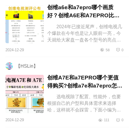
创维a6e和a7epro哪个画质
好？创维A6E和A7EPRO比较
哪个好
2024年已接近尾声，创维电视几
个爆款在今年也是让人眼前一亮，今
天就给大家盘一盘各个型号的亮点，
下面小编为大家介绍下创维a6e和
2024-12-29
58
0
a7epro哪个画质好？创维A6E和
A7EPRO比...
【HSLin】
创维A7E和a7EPRO哪个更值
得购买?创维a7e和a7epro怎么
选
选电视除了配置、性能外，也要
根据自己的户型和具体需求来选择
哈，这样就不会踩雷，下面小编为大
家介绍下创维A7E和a7EPRO哪个更
2024-12-29
111
0
值得购买?创维a7e和a7epro怎么