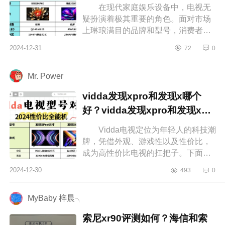
何选
在现代家庭娱乐设备中，电视无
疑扮演着极其重要的角色。面对市场
上琳琅满目的品牌和型号，消费者常
常难以抉择。下面小编为大家介绍下
2024-12-31
72
0
创维A6E和海信E7N哪个更好？创维
A7...
Mr. Power
vidda发现xpro和发现x哪个
好？vidda发现xpro和发现x应
该如何选
Vidda电视定位为年轻人的科技潮
牌，凭借外观、游戏性以及性价比，
成为高性价比电视的扛把子。下面小
编为大家介绍下vidda发现xpro和发现
2024-12-30
493
0
x哪个好？vidda发现xpro和发现x应...
MyBaby 梓晨╮
索尼xr90评测如何？海信和索