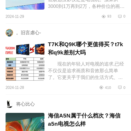
3000到1万再到2万，各种价位的画质
和功能我都一一对比过。最终，我选
2024-11-29
93
0
择了卡萨帝电视机，这真是一个明智
的...
。旧言虐心-
T7K和Q9K哪个更值得买？t7k
和q9k差别大吗
现在的年轻人对电视的追求,已经
不仅仅是追求画质和音效那么简单
了。它更关乎于我们的生活方式、审
美品味以及对未来科技的拥抱。下面
2024-11-28
410
0
小编为大家介绍下T7K和Q9K哪个更
值得...
将心比心
海信A5N属于什么档次？海信
a5n电视怎么样