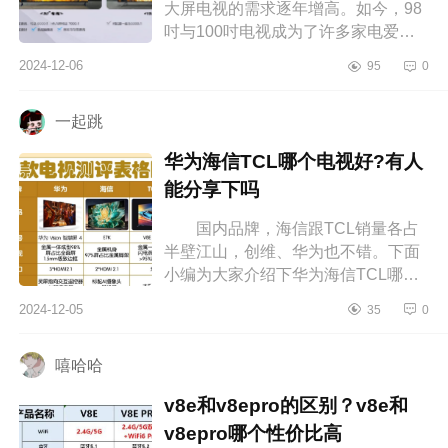
大屏电视的需求逐年增高。如今，98
吋与100吋电视成为了许多家电爱好
者的首选，下面小编为大家介绍下98
2024-12-06
95
0
寸和100寸电视哪个好？买100寸电视
还...
一起跳
华为海信TCL哪个电视好?有人
能分享下吗
国内品牌，海信跟TCL销量各占
半壁江山，创维、华为也不错。下面
小编为大家介绍下华为海信TCL哪个
电视好?有人能分享下吗 华为海信
2024-12-05
35
0
TCL哪个电视好 一直想要一台颜
值...
嘻哈哈
v8e和v8epro的区别？v8e和
v8epro哪个性价比高