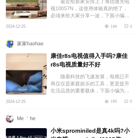
最近给新家安排上了海信激光电
视100S7N，这使用体验真的绝了，
必须来给大家分享一波，下面小编为
大家介绍下海信激光S7N什么档次？
2024-12-25
188
0
激光电视s7n质量怎么样 海信激光
S7...
家家haohao
康佳r8s电视值得入手吗?康佳
r8s电视质量好不好
随着科技的飞速发展，电视已不
再仅仅是家庭娱乐的工具，更是提升
生活品质的重要载体，下面小编为大
家介绍下康佳r8s电视值得入手吗?康
2024-12-25
195
0
佳r8s电视质量好不好 康佳r8s电...
Me ＇he
小米sprominiled是真4k吗?小