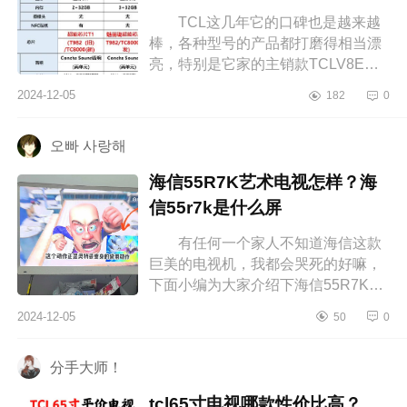
TCL这几年它的口碑也是越来越
棒，各种型号的产品都打磨得相当漂
亮，特别是它家的主销款TCLV8E，
已经走进了万千家庭，成为了主流，
2024-12-05
182
0
下面小编为大家介绍下v8e和v8epro
的区...
오빠 사랑해
海信55R7K艺术电视怎样？海
信55r7k是什么屏
有任何一个家人不知道海信这款
巨美的电视机，我都会哭死的好嘛，
下面小编为大家介绍下海信55R7K艺
术电视怎样？海信55r7k是什么屏
2024-12-05
50
0
海信55R7K艺术电视怎样 海信艺
术...
分手大师！
tcl65寸电视哪款性价比高？