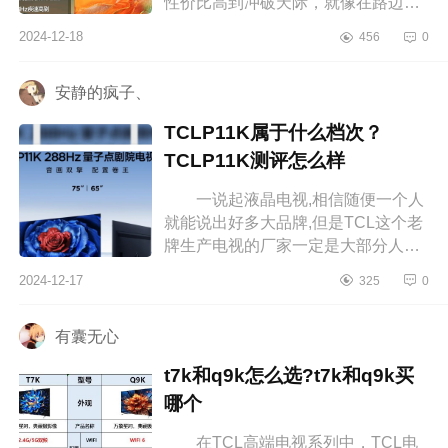
性价比高到冲破天际，就像在路边捡
到了超级大宝藏，划算到飞起，下面
2024-12-18
456
0
小编为大家介绍下海信100a5n质量
很...
安静的疯子、
TCLP11K属于什么档次？
TCLP11K测评怎么样
一说起液晶电视,相信随便一个人
就能说出好多大品牌,但是TCL这个老
牌生产电视的厂家一定是大部分人心
中的NO.1。下面小编为大家介绍下
2024-12-17
325
0
TCLP11K属于什么档次？TCLP11K
测评怎...
有囊无心
t7k和q9k怎么选?t7k和q9k买
哪个
在TCL高端电视系列中，TCL电