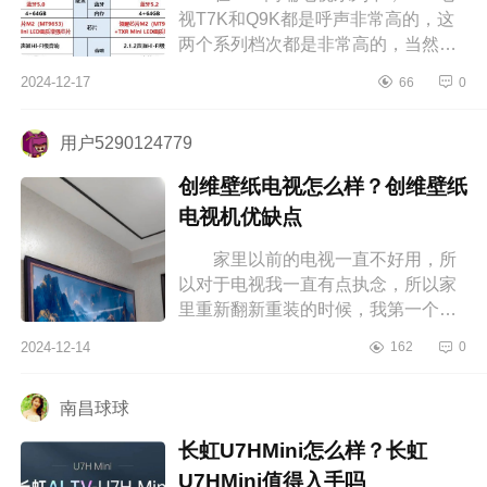
视T7K和Q9K都是呼声非常高的，这
两个系列档次都是非常高的，当然
Q9K电视比T7K更加高端不少，档次
2024-12-17
66
0
也更高，不过很多消费者也非常疑
惑，t7k和q...
用户5290124779
创维壁纸电视怎么样？创维壁纸
电视机优缺点
家里以前的电视一直不好用，所
以对于电视我一直有点执念，所以家
里重新翻新重装的时候，我第一个就
想好好搞一下电视墙，但我对于家电
2024-12-14
162
0
什么的没什么经验，所以为了用起
来...
南昌球球
长虹U7HMini怎么样？长虹
U7HMini值得入手吗