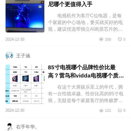
尼哪个更值得入手
电视机作为客厅C位电器，是每
个家庭的中心场地，要买就买好的电
视，建议优选带独立AI画质芯片的电
视机，优良画质，还带有288Hz超高
2024-12-30
200
0
刷，响应速度快，能够一步做到清晰
不...
王子涵
85寸电视哪个品牌性价比最
高？雷鸟和vidda电视哪个质量
好
在这个大屏娱乐至上的年代，拥
有一台性能卓越、性价比高的85寸电
视，无疑是每个家庭客厅的终极梦
想。想象一下，周末和家人一起窝在
2024-12-30
121
0
沙发上，享受影院级别的视觉盛宴，
那...
右手年华。