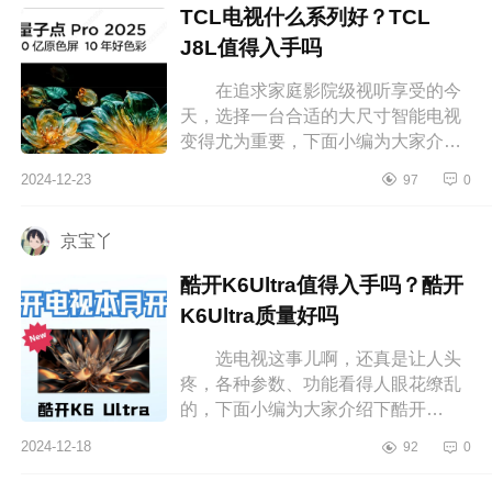
TCL电视什么系列好？TCL
J8L值得入手吗
在追求家庭影院级视听享受的今
天，选择一台合适的大尺寸智能电视
变得尤为重要，下面小编为大家介绍
下TCL电视什么系列好？TCLJ8L值得
2024-12-23
97
0
入手吗 TCL电视什么系列好
TC...
京宝丫
酷开K6Ultra值得入手吗？酷开
K6Ultra质量好吗
选电视这事儿啊，还真是让人头
疼，各种参数、功能看得人眼花缭乱
的，下面小编为大家介绍下酷开
K6Ultra值得入手吗？酷开K6Ultra质
2024-12-18
92
0
量好吗 酷开K6Ultra值得入手
吗 酷...