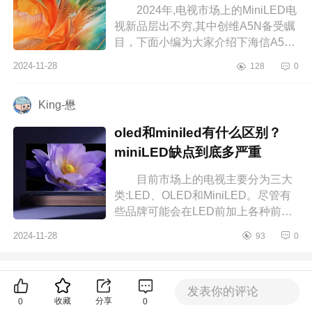
2024年,电视市场上的MiniLED电
视新品层出不穷,其中创维A5N备受瞩
目，下面小编为大家介绍下海信A5N
属于什么档次？海信a5n电视怎么
2024-11-28
128
0
样 海信A5N属于什么档次 海
信电视...
King-懋
oled和miniled有什么区别？
miniLED缺点到底多严重
目前市场上的电视主要分为三大
类:LED、OLED和MiniLED。尽管有
些品牌可能会在LED前加上各种前缀,
但本质上它们还是属于LED技术。下
2024-11-28
93
0
面小编为大家介绍下oled和miniled有
什么...
更多推荐
精选推荐
发表你的评论
收藏
分享
0
0