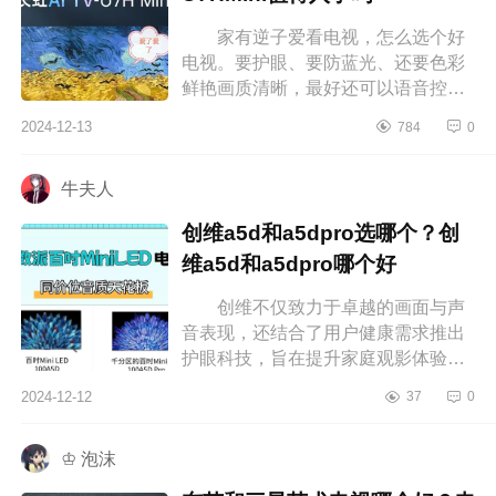
家有逆子爱看电视，怎么选个好
电视。要护眼、要防蓝光、还要色彩
鲜艳画质清晰，最好还可以语音控
制。研究了好几个晚上最终选择这款
2024-12-13
784
0
长虹U7HMini，下面小编为大家介绍
下长...
牛夫人
创维a5d和a5dpro选哪个？创
维a5d和a5dpro哪个好
创维不仅致力于卓越的画面与声
音表现，还结合了用户健康需求推出
护眼科技，旨在提升家庭观影体验。
对于想入手新电视的人来说，屏幕尺
2024-12-12
37
0
寸、分辨率、音质以及智能功能等
选...
♔ 泡沫