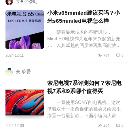
ザ♣ゼ@щ
小米s65miniled建议买吗？小
米s65miniled电视怎么样
随着显示技术的不断进步，
MiniLED电视作为近年来兴起的新宠
儿，以其卓越的画质表现和高能效比
迅速赢得了市场的青睐，下面小编为
2024-12-11
794
0
大家介绍下小米s65miniled建议买
吗？小米...
亮 挚爱
索尼电视7系评测如何？索尼电
视7系和9系哪个值得买
一直使用SONY的电视机，这次
借着双十一提前促销的机会又给家里
添置一台最新款，下面小编为大家介
绍下索尼电视7系评测如何？索尼电视
2024-12-09
254
0
7系和9系哪个值得买 索尼电视7