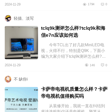
小编为大家介绍下鹏724款和25款的
2024-11-29
1794
0
区别？鹏724款和25款哪个好 鹏
72...
轻描、淡写
tclq9k测评怎么样?tclq9k和海
信e7n应该如何选
今年TCL出了好几款MiniLED电
视，火得不行，特别是Q9K，下面小
编为大家介绍下tclq9k测评怎么样?
tclq9k和海信e7n应该如何选
2024-11-29
146
0
tclq9k测评怎么样 电视看了差不多
一个月...
不 缺你i
卡萨帝电视机质量怎么样？卡萨
帝电视机值得购买吗
从装修开始，我就一直在纠结到
底该选投影仪还是电视机。预算从