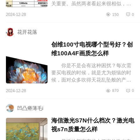
关重要。虽然两者看起来很相似，但
在细节上还是有一些差异，这些差异
2024-12-28
150
0
会影响你最终的使用体验。下面小编
为...
花开花落
创维100寸电视哪个型号好？创
维100A4F画质怎么样
你是不是会有这种困扰？每次需
要买电视的时候，就是尤为烦恼的时
候，面对众多吹得天花乱坠般的产
品，一定是看的眼花缭乱，这就特别
2024-12-28
870
0
容易让人犯难，想着会不会还有更划
算...
凹凸瘠薄毛i
海信激光S7N什么档次？激光电
视s7n质量怎么样