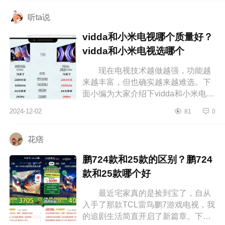
听ta说
vidda和小米电视哪个质量好？
vidda和小米电视选哪个
现在电视技术越做越强，功能越
来越丰富，但也确实越来越难选。下
面小编为大家介绍下vidda和小米电视
哪个质量好？vidda和小米电视选哪
2024-12-02
81
0
个 vidda和小米电视哪个质量
好 ...
花痞
鹏724款和25款的区别？鹏724
款和25款哪个好
最近宅家真的是捡到宝了，自从
入手了那款TCL雷鸟鹏7游戏电视，我
的追剧生活简直开启了新篇章。下面