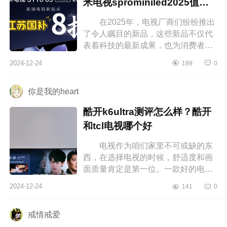
米电视sprominiled2025值得
入手吗
在2025年，电视厂商们纷纷推出
了令人瞩目的新品，这些新品不仅代
表着科技的最新成果，也为消费者带
来了更多的选择。下面小编为大家介
2024-12-24
199
0
绍下小米sprominiled是真4k吗?小米...
你是我的heart
酷开k6ultra测评怎么样？酷开
和tcl电视哪个好
电视作为咱们家里不可或缺的东
西，在选择电视的时候，舒适度和画
面质量肯定是第一位。一款好的电视
不仅画面颜色标准，而且音质、性能
2024-12-24
141
0
都是杠杠的，酷开电视基本在同段
位...
戒情戒爱