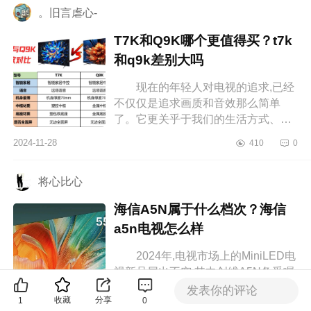
。旧言虐心-
T7K和Q9K哪个更值得买？t7k
和q9k差别大吗
现在的年轻人对电视的追求,已经
不仅仅是追求画质和音效那么简单
了。它更关乎于我们的生活方式、审
美品味以及对未来科技的拥抱。下面
2024-11-28
410
0
小编为大家介绍下T7K和Q9K哪个更
值得...
将心比心
海信A5N属于什么档次？海信
a5n电视怎么样
2024年,电视市场上的MiniLED电
视新品层出不穷,其中创维A5N备受瞩
目，下面小编为大家介绍下海信A5N
发表你的评论
收藏
分享
1
0
属于什么档次？海信a5n电视怎么