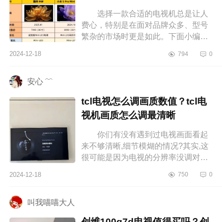
选择一款合适的电视机总是让人
费心，特别是在面对品牌众多、型号
繁杂的市场时更是如此。下面小编为
大家介绍下酷开和小米电视哪个更
2024-12-18
794
0
好？酷开P8F怎么样 酷开和小米
电视...
安心 ﹌
tcl电视怎么调画质数值？tcl电
视机画质怎么调最清晰
你们有没有遇到过电视画面看起
来不够清晰,细节模煳的情况?其实,这
很可能是因为电视的分辨率没调对，
下面小编为大家介绍下tcl电视怎么调
2024-12-18
750
0
画质数值？tcl电视机画质怎么调最...
叫我喵喵大人
创维100q7d电视值得买吗？创