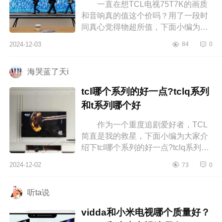
一直在想TCL电视75T7K的画质
和音响真的值这个价吗？用了一段时
间真心觉得物超所值，下面小编为大
家介绍下TCL75T7K质量很差吗？
2024-12-03
84
0
tcl75t7k测评如何 TCL75T7K质量
很差吗...
海哭蓝了天i
tcl哪个系列的好一点?tclq系列
和t系列哪个好
作为一个重度追剧爱好者，TCL
简直是我的救星，下面小编为大家介
绍下tcl哪个系列的好一点?tclq系列和t
系列哪个好 tcl哪个系列的好一
2024-12-02
73
0
点 tclq系列和t系列哪个好 ...
听ta说
vidda和小米电视哪个质量好？