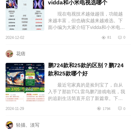
vidda和小米电视选哪个
现在电视技术越做越强，功能越
来越丰富，但也确实越来越难选。下
面小编为大家介绍下vidda和小米电视
哪个质量好？vidda和小米电视选哪
2024-12-02
81
0
个 vidda和小米电视哪个质量
好 ...
花痞
鹏724款和25款的区别？鹏724
款和25款哪个好
最近宅家真的是捡到宝了，自从
入手了那款TCL雷鸟鹏7游戏电视，我
的追剧生活简直开启了新篇章。下面
小编为大家介绍下鹏724款和25款的
2024-11-29
1794
0
区别？鹏724款和25款哪个好 鹏
72...
轻描、淡写