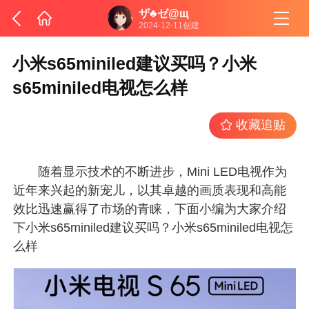
ザ♣ゼ@щ
2024-12-11创建
小米s65miniled建议买吗？小米
s65miniled电视怎么样
收藏追贴
随着显示技术的不断进步，Mini LED电视作为
近年来兴起的新宠儿，以其卓越的画质表现和高能
效比迅速赢得了市场的青睐，下面小编为大家介绍
下小米s65miniled建议买吗？小米s65miniled电视怎
么样