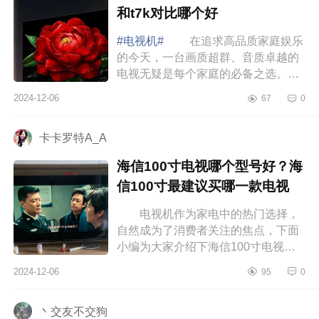
和t7k对比哪个好
#电视机#
在追求高品质家庭娱乐
的今天，一台画质超群、音质卓越的
电视无疑是每个家庭的必备之选。下
面小编为大家介绍下TCLT5K属于什
2024-12-06
67
0
么档次？tclt6k和t7k对比哪个好
TCLT5K属于...
卡卡罗特A_A
海信100寸电视哪个型号好？海
信100寸最建议买哪一款电视
电视机作为家电中的热门选择，
自然成为了消费者关注的焦点，下面
小编为大家介绍下海信100寸电视哪
个型号好？海信100寸最建议买哪一
2024-12-06
95
0
款电视 海信100寸电视哪个型号
好 ...
丶交友不交狗