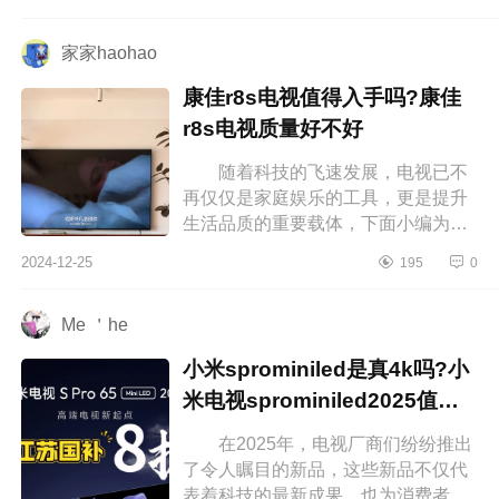
激光电视s7n质量怎么样 海信激光
S7...
家家haohao
康佳r8s电视值得入手吗?康佳
r8s电视质量好不好
随着科技的飞速发展，电视已不
再仅仅是家庭娱乐的工具，更是提升
生活品质的重要载体，下面小编为大
家介绍下康佳r8s电视值得入手吗?康
2024-12-25
195
0
佳r8s电视质量好不好 康佳r8s电...
Me ＇he
小米sprominiled是真4k吗?小
米电视sprominiled2025值得
入手吗
在2025年，电视厂商们纷纷推出
了令人瞩目的新品，这些新品不仅代
表着科技的最新成果，也为消费者带