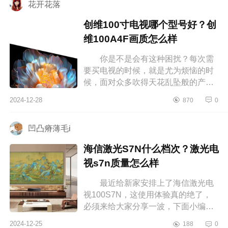
花开花落
创维100寸电视哪个型号好？创
维100A4F画质怎么样
你是不是会有这种困扰？每次需
要买电视的时候，就是尤为烦恼的时
候，面对众多吹得天花乱坠般的产
品，一定是看的眼花缭乱，这就特别
2024-12-28
870
0
容易让人犯难，想着会不会还有更划
算...
凹凸瘠薄毛i
海信激光S7N什么档次？激光电
视s7n质量怎么样
最近给新家安排上了海信激光电
视100S7N，这使用体验真的绝了，
必须来给大家分享一波，下面小编为
大家介绍下海信激光S7N什么档次？
2024-12-25
188
0