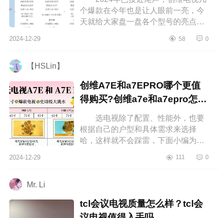
个爆款在今年也是让人眼前一亮，今
天就给大家盘一盘各个型号的亮点，
下面小编为大家介绍下创维a6e和
2024-12-29
58
0
a7epro哪个画质好？创维A6E和
A7EPRO比...
【HSLin】
创维A7E和a7EPRO哪个更值
得购买?创维a7e和a7epro怎么
选
选电视除了配置、性能外，也要
根据自己的户型和具体需求来选择
哈，这样就不会踩雷，下面小编为大
家介绍下创维A7E和a7EPRO哪个更
2024-12-29
111
0
值得购买?创维a7e和a7epro怎么
选 创维...
Mr. Li
tcl会议电视质量怎么样？tcl会
议电视值得入手吗