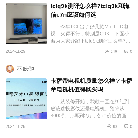
tclq9k测评怎么样?tclq9k和海
信e7n应该如何选
今年TCL出了好几款MiniLED电
视，火得不行，特别是Q9K，下面小
编为大家介绍下tclq9k测评怎么样?
tclq9k和海信e7n应该如何选
2024-11-29
146
0
tclq9k测评怎么样 电视看了差不多
一个月...
不 缺你i
卡萨帝电视机质量怎么样？卡萨
帝电视机值得购买吗
从装修开始，我就一直在纠结到
底该选投影仪还是电视机。预算从
3000到1万再到2万，各种价位的画质
和功能我都一一对比过。最终，我选
2024-11-29
93
0
择了卡萨帝电视机，这真是一个明智
的...