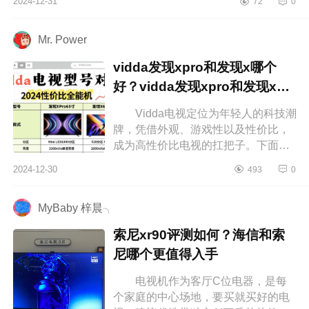
2024-12-31
72
0
创维A6E和海信E7N哪个更好？创维
A7...
Mr. Power
vidda发现xpro和发现x哪个
好？vidda发现xpro和发现x应
该如何选
Vidda电视定位为年轻人的科技潮
牌，凭借外观、游戏性以及性价比，
成为高性价比电视的扛把子。下面小
编为大家介绍下vidda发现xpro和发现
2024-12-30
493
0
x哪个好？vidda发现xpro和发现x应...
MyBaby 梓晨╮
索尼xr90评测如何？海信和索
尼哪个更值得入手
电视机作为客厅C位电器，是每
个家庭的中心场地，要买就买好的电