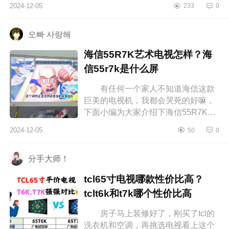
2024-12-05
233
0
极米aura2评测怎么样?极米和海信激
光...
오빠 사랑해
海信55R7K艺术电视怎样？海
信55r7k是什么屏
有任何一个家人不知道海信这款
巨美的电视机，我都会哭死的好嘛，
下面小编为大家介绍下海信55R7K艺
术电视怎样？海信55r7k是什么屏
2024-12-05
50
0
海信55R7K艺术电视怎样 海信艺
术...
分手大师！
tcl65寸电视哪款性价比高？
tclt6k和t7k哪个性价比高
房子马上装修好了，刚买了tcl的
洗衣机和空调，再挑选电视看上这个