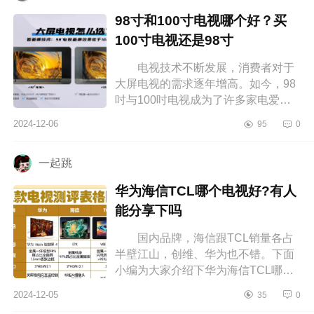
98寸和100寸电视哪个好？买
100寸电视还是98寸
电视技术不断发展，消费者对于
大屏电视的需求逐年增高。如今，98
吋与100吋电视成为了许多家电爱好
者的首选，下面小编为大家介绍下98
2024-12-06
95
0
寸和100寸电视哪个好？买100寸电视
还...
一起跳
华为海信TCL哪个电视好?有人
能分享下吗
国内品牌，海信跟TCL销量各占
半壁江山，创维、华为也不错。下面
小编为大家介绍下华为海信TCL哪个
电视好?有人能分享下吗 华为海信
2024-12-05
35
0
TCL哪个电视好 一直想要一台颜