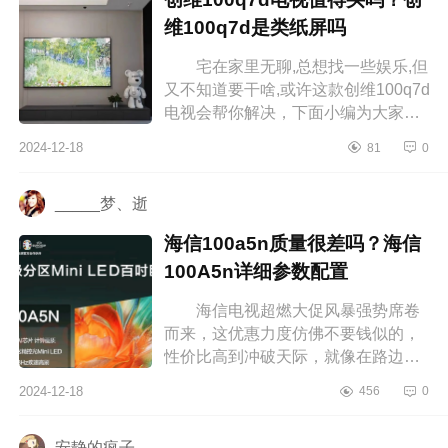
维100q7d是类纸屏吗
宅在家里无聊,总想找一些娱乐,但
又不知道要干啥,或许这款创维100q7d
电视会帮你解决，下面小编为大家介
绍下创维100q7d电视值得买吗？创维
2024-12-18
81
0
100q7d是类纸屏吗 创维100q7...
_____梦、逝
海信100a5n质量很差吗？海信
100A5n详细参数配置
海信电视超燃大促风暴强势席卷
而来，这优惠力度仿佛不要钱似的，
性价比高到冲破天际，就像在路边捡
到了超级大宝藏，划算到飞起，下面
2024-12-18
456
0
小编为大家介绍下海信100a5n质量
很...
安静的疯子、