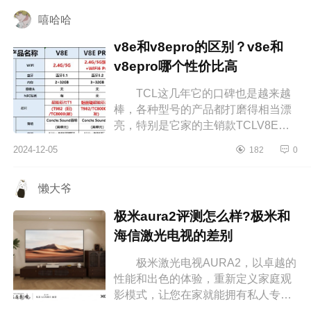
值...
嘻哈哈
v8e和v8epro的区别？v8e和
v8epro哪个性价比高
TCL这几年它的口碑也是越来越
棒，各种型号的产品都打磨得相当漂
亮，特别是它家的主销款TCLV8E，
已经走进了万千家庭，成为了主流，
2024-12-05
182
0
下面小编为大家介绍下v8e和v8epro
的区...
懒大爷
极米aura2评测怎么样?极米和
海信激光电视的差别
极米激光电视AURA2，以卓越的
性能和出色的体验，重新定义家庭观
影模式，让您在家就能拥有私人专属
的豪华影院。下面小编为大家介绍下