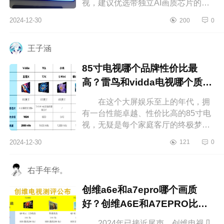
视，建议优选带独立AI画质芯片的电
视机，优良画质，还带有288Hz超高
2024-12-30
200
0
刷，响应速度快，能够一步做到清晰
不...
王子涵
85寸电视哪个品牌性价比最
高？雷鸟和vidda电视哪个质量
好
在这个大屏娱乐至上的年代，拥
有一台性能卓越、性价比高的85寸电
视，无疑是每个家庭客厅的终极梦
想。想象一下，周末和家人一起窝在
2024-12-30
121
0
沙发上，享受影院级别的视觉盛宴，
那...
右手年华。
创维a6e和a7epro哪个画质
好？创维A6E和A7EPRO比较
哪个好
2024年已接近尾声，创维电视几