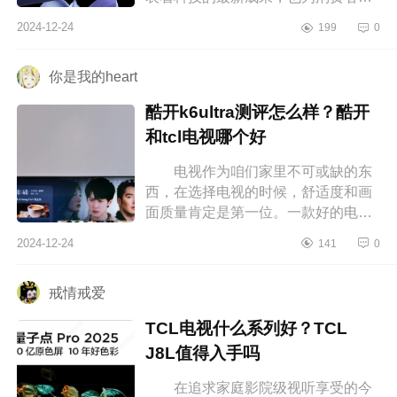
来了更多的选择。下面小编为大家介
2024-12-24
199
0
绍下小米sprominiled是真4k吗?小米...
你是我的heart
酷开k6ultra测评怎么样？酷开
和tcl电视哪个好
电视作为咱们家里不可或缺的东
西，在选择电视的时候，舒适度和画
面质量肯定是第一位。一款好的电视
不仅画面颜色标准，而且音质、性能
2024-12-24
141
0
都是杠杠的，酷开电视基本在同段
位...
戒情戒爱
TCL电视什么系列好？TCL
J8L值得入手吗
在追求家庭影院级视听享受的今