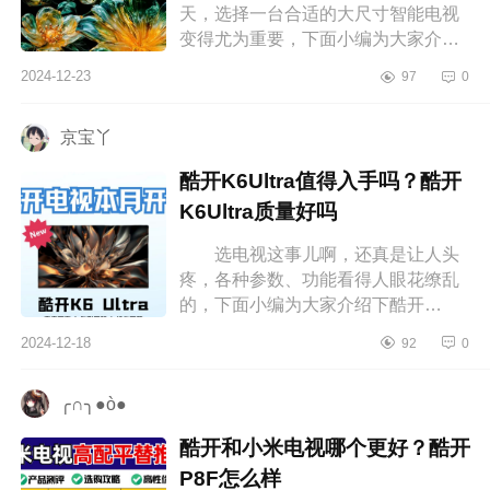
天，选择一台合适的大尺寸智能电视
变得尤为重要，下面小编为大家介绍
下TCL电视什么系列好？TCLJ8L值得
2024-12-23
97
0
入手吗 TCL电视什么系列好
TC...
京宝丫
酷开K6Ultra值得入手吗？酷开
K6Ultra质量好吗
选电视这事儿啊，还真是让人头
疼，各种参数、功能看得人眼花缭乱
的，下面小编为大家介绍下酷开
K6Ultra值得入手吗？酷开K6Ultra质
2024-12-18
92
0
量好吗 酷开K6Ultra值得入手
吗 酷...
╭∩╮●ò●
酷开和小米电视哪个更好？酷开
P8F怎么样