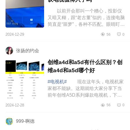
以前开会那叫一个糟心，投影仪
又暗又糊，跟“老古董”似的，连接电脑
简直是“噩梦”，各种不匹配。眼睛盯着
一会儿就酸涩难忍，效率低到谷底。
2024-12-29
56
0
但TCL会议电视一来哇哦，下...
张扬的约会
创维a4d和a5d有什么区别？创
维a4d和a5d哪个好
#电视机#
现在这年头，电视机家
家都不能缺。这期就给大家分享下当
前年创维A5D系列爆款电视机，下面
小编为大家介绍下创维a4d和a5d有什
2024-12-28
56
0
么区别？创维a4d和a5d哪个好 创
维a4d和a5...
999-啊德