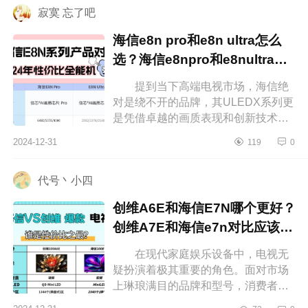
寂寞 忘了吧
海信e8n pro和e8n ultra怎么
选？海信e8npro和e8nultra区
别
提到当下高端电视市场，海信绝
对是绕不开的品牌，其ULEDX系列更
是凭借卓越的画质表现和创新技术赢
得了不少消费者的青睐。下面小编为
2024-12-31
119
0
大家介绍下海信e8npro和e8nultra怎
么...
代号丶小四
创维A6E和海信E7N哪个更好？
创维A7E和海信e7n对比应该如
何选
在现代家庭娱乐设备中，电视无
疑扮演着极其重要的角色。面对市场
上琳琅满目的品牌和型号，消费者常
常难以抉择。下面小编为大家介绍下