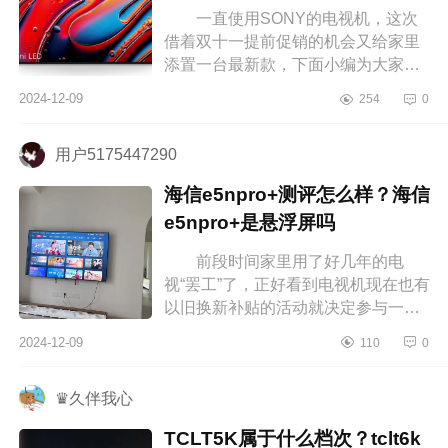
一直使用SONY的电视机，这次
借着双十一提前促销的机会又给家里
添置一台最新款，下面小编为大家介
绍下索尼电视7系评测如何？索尼电视
2024-12-09
254
0
7系和9系哪个值得买 索尼电视7
系...
用户5175447290
海信e5npro+测评怎么样？海信
e5npro+是悬浮屏吗
前段时间家里用了好几年的电
视“罢工”了，正好看到电视机现在也有
以旧换新补贴的活动就决定参与一
下。下面小编为大家介绍下海信
2024-12-09
110
0
e5npro+测评怎么样？海信e5npro+是
悬浮...
♛久伴我心
TCLT5K属于什么档次？tclt6k