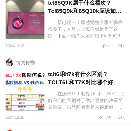
tcl85Q9K属于什么档次？
Tcl85Q9k和85Q10k应该如何
选
新电视一上墙感觉整个家都像样
很多了，人努力上班不就是为了这一
刻，下面小编为大家介绍下tcl85Q9K
属于什么档次？Tcl85Q9k和85Q10k
2024-12-28
83
0
应该如何选 tcl85Q9K属于什么档
次...
情为何物
tclt6l和t7k有什么区别？
TCLT6L和T7K对比哪个好
在选择TCL电视T6L和T7K时，了
解它们的区别对于做出明智的决策至
关重要。虽然两者看起来很相似，但
在细节上还是有一些差异，这些差异
2024-12-28
150
0
会影响你最终的使用体验。下面小编
为...