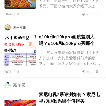
的工具，更是一件可以挂在墙上的艺
术品。下面小编为大家介绍下东芝和
三星艺术电视哪个好？电视东芝好还
2024-12-11
76
0
是三星好 东芝和三星艺术电视
哪...
海--依痕
q10k和q10kpro画质差别大
吗？q10k和q10kpro买哪个
买大屏电视当家庭影院用是不少
人的选择，尤其是爱看科幻片的朋
友，下面小编为大家介绍下q10k和
q10kpro画质差别大吗？q10k和
2024-12-11
60
0
q10kpro买哪个 q10k和q10kpro画
质差别大吗...
亮 挚爱
索尼电视7系评测如何？索尼电
视7系和9系哪个值得买