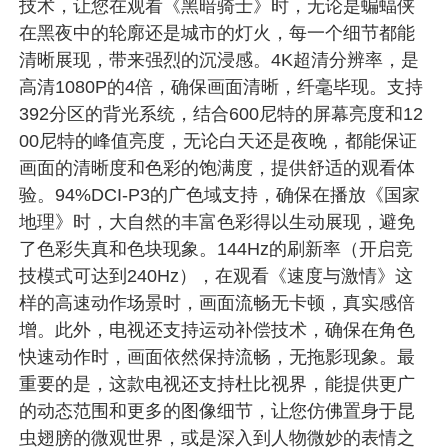
技术，让您在观看《黑暗骑士》时，无论是蝙蝠侠
在黑夜中的轮廓还是城市的灯火，每一个细节都能
清晰展现，带来强烈的沉浸感。4K超清分辨率，是
高清1080P的4倍，确保画面清晰，纤毫毕现。支持
392分区的背光系统，结合600尼特的屏幕亮度和12
00尼特的峰值亮度，无论白天还是夜晚，都能保证
画面的清晰度和色彩的饱满度，提供舒适的观看体
验。94%DCI-P3的广色域支持，确保在播放《国家
地理》时，大自然的丰富色彩得以生动展现，避免
了色彩失真和色块现象。144Hz的刷新率（开启竞
技模式可达到240Hz），在观看《速度与激情》这
样的高速动作场景时，画面流畅无卡顿，真实感倍
增。此外，电视还支持运动补偿技术，确保在角色
快速动作时，画面依然保持流畅，无拖影现象。最
重要的是，这款电视还支持杜比视界，能提供更广
的动态范围和更多的图像细节，让您仿佛置身于昆
虫翅膀的微观世界，或是深入到人物微妙的表情之