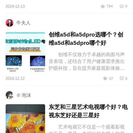
制。研究了好几个晚上最终选择这款
2024-12-13
784
0
长虹U7HMini，下面小编为大家介绍
下长...
牛夫人
创维a5d和a5dpro选哪个？创
维a5d和a5dpro哪个好
创维不仅致力于卓越的画面与声
音表现，还结合了用户健康需求推出
护眼科技，旨在提升家庭观影体验。
对于想入手新电视的人来说，屏幕尺
2024-12-12
37
0
寸、分辨率、音质以及智能功能等
选...
♔ 泡沫
东芝和三星艺术电视哪个好？电
视东芝好还是三星好
艺术电视它不仅是一个观看影视