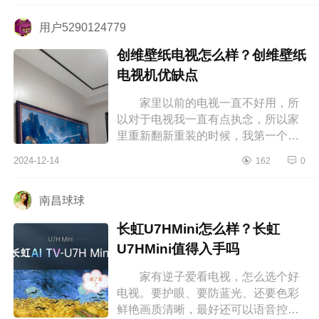
惑，t7k和q...
用户5290124779
创维壁纸电视怎么样？创维壁纸
电视机优缺点
家里以前的电视一直不好用，所
以对于电视我一直有点执念，所以家
里重新翻新重装的时候，我第一个就
想好好搞一下电视墙，但我对于家电
2024-12-14
162
0
什么的没什么经验，所以为了用起
来...
南昌球球
长虹U7HMini怎么样？长虹
U7HMini值得入手吗
家有逆子爱看电视，怎么选个好
电视。要护眼、要防蓝光、还要色彩
鲜艳画质清晰，最好还可以语音控