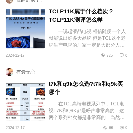
TCLP11K属于什么档次？
TCLP11K测评怎么样
一说起液晶电视,相信随便一个人
就能说出好多大品牌,但是TCL这个老
牌生产电视的厂家一定是大部分人心
中的NO.1。下面小编为大家介绍下
2024-12-17
325
0
TCLP11K属于什么档次？TCLP11K
测评怎...
有囊无心
t7k和q9k怎么选?t7k和q9k买
哪个
在TCL高端电视系列中，TCL电
视T7K和Q9K都是呼声非常高的，这
两个系列档次都是非常高的，当然
Q9K电视比T7K更加高端不少，档次
2024-12-17
66
0
也更高，不过很多消费者也非常疑