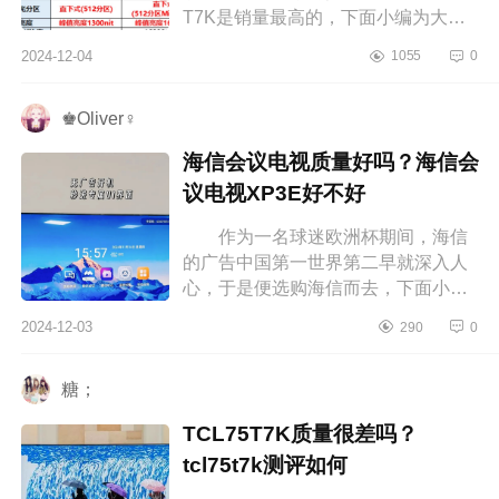
T7K是销量最高的，下面小编为大家
介绍下tcl65寸电视哪款性价比高？
2024-12-04
1055
0
tclt6k和t7k哪个性价比高 tcl65寸...
♚Oliver♀
海信会议电视质量好吗？海信会
议电视XP3E好不好
作为一名球迷欧洲杯期间，海信
的广告中国第一世界第二早就深入人
心，于是便选购海信而去，下面小编
为大家介绍下海信会议电视质量好
2024-12-03
290
0
吗？海信会议电视XP3E好不好 海
信...
糖；
TCL75T7K质量很差吗？
tcl75t7k测评如何