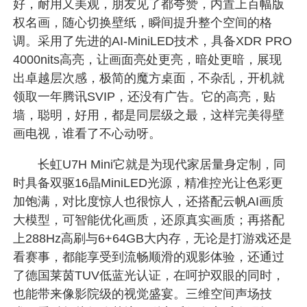
好，耐用又美观，朋友见了都夸赞，内置上百幅版
权名画，随心切换壁纸，瞬间提升整个空间的格
调。采用了先进的AI-MiniLED技术，具备XDR PRO
4000nits高亮，让画面亮处更亮，暗处更暗，展现
出卓越层次感，极简的魔方桌面，不杂乱，开机就
领取一年腾讯SVIP，还没有广告。它的高亮，贴
墙，聪明，好用，都是同层级之最，这样完美得壁
画电视，谁看了不心动呀。
长虹U7H Mini它就是为现代家居量身定制，同
时具备双驱16晶MiniLED光源，精准控光让色彩更
加饱满，对比度惊人也很惊人，还搭配云帆AI画质
大模型，可智能优化画质，还原真实画质；再搭配
上288Hz高刷与6+64GB大内存，无论是打游戏还是
看赛事，都能享受到流畅顺滑的观影体验，还通过
了德国莱茵TUV低蓝光认证，在呵护双眼的同时，
也能带来像影院级的视觉盛宴。三维空间声场技