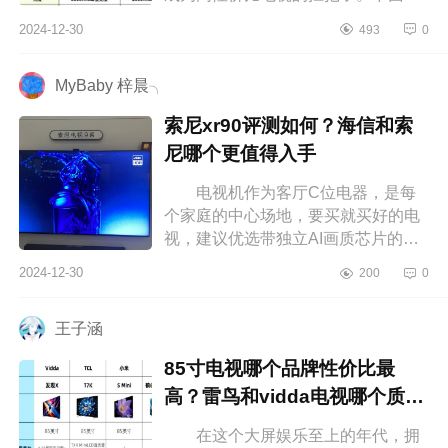
编为大家介绍下vidda发现xpro和发现
2024-12-30
493
0
x哪个好？vidda发现xpro和发现x应...
MyBaby 梓晨╮
索尼xr90评测如何？海信和索
尼哪个更值得入手
电视机作为客厅C位电器，是每
个家庭的中心场地，要买就买好的电
视，建议优选带独立AI画质芯片的电
视机，优良画质，还带有288Hz超高
2024-12-30
200
0
刷，响应速度快，能够一步做到清晰
不...
王子涵
85寸电视哪个品牌性价比最
高？雷鸟和vidda电视哪个质量
好
在这个大屏娱乐至上的年代，拥