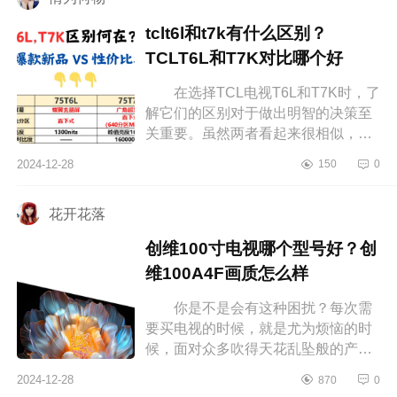
tclt6l和t7k有什么区别？
TCLT6L和T7K对比哪个好
在选择TCL电视T6L和T7K时，了
解它们的区别对于做出明智的决策至
关重要。虽然两者看起来很相似，但
在细节上还是有一些差异，这些差异
2024-12-28
150
0
会影响你最终的使用体验。下面小编
为...
花开花落
创维100寸电视哪个型号好？创
维100A4F画质怎么样
你是不是会有这种困扰？每次需
要买电视的时候，就是尤为烦恼的时
候，面对众多吹得天花乱坠般的产
品，一定是看的眼花缭乱，这就特别
2024-12-28
870
0
容易让人犯难，想着会不会还有更划