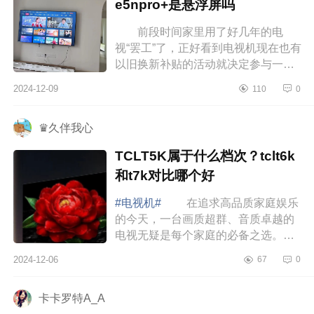
e5npro+是悬浮屏吗
前段时间家里用了好几年的电
视“罢工”了，正好看到电视机现在也有
以旧换新补贴的活动就决定参与一
下。下面小编为大家介绍下海信
2024-12-09
110
0
e5npro+测评怎么样？海信e5npro+是
悬浮...
♛久伴我心
TCLT5K属于什么档次？tclt6k
和t7k对比哪个好
#电视机#
在追求高品质家庭娱乐
的今天，一台画质超群、音质卓越的
电视无疑是每个家庭的必备之选。下
面小编为大家介绍下TCLT5K属于什
2024-12-06
67
0
么档次？tclt6k和t7k对比哪个好
TCLT5K属于...
卡卡罗特A_A