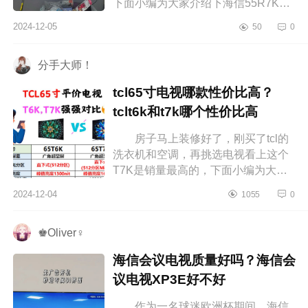
下面小编为大家介绍下海信55R7K艺
术电视怎样？海信55r7k是什么屏
2024-12-05
50
0
海信55R7K艺术电视怎样 海信艺
术...
分手大师！
tcl65寸电视哪款性价比高？
tclt6k和t7k哪个性价比高
房子马上装修好了，刚买了tcl的
洗衣机和空调，再挑选电视看上这个
T7K是销量最高的，下面小编为大家
介绍下tcl65寸电视哪款性价比高？
2024-12-04
1055
0
tclt6k和t7k哪个性价比高 tcl65寸...
♚Oliver♀
海信会议电视质量好吗？海信会
议电视XP3E好不好
作为一名球迷欧洲杯期间，海信