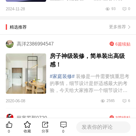
但本质上它们还是属于LED技术。下
2024-11-28
93
0
面小编为大家介绍下oled和miniled有
什么...
更多推荐
精选推荐
高洋2386994547
6篇续贴
房子神级装修，简单装出高级
感！
#家庭装修#
装修是一件需要慎重思考
的事情，细节设计是舒适感最大的考
验，今天给大家推荐一个细节设计满
分的简约原木风的89㎡户型。89m²原
2020-06-08
2565
6
木风设计白色上下柜与玄关墙融为一
体，缓解了...
巴塞罗那0720
3篇续贴
发表你的评论
美食日记｜说说这些年我吃过的
收藏
分享
0
0