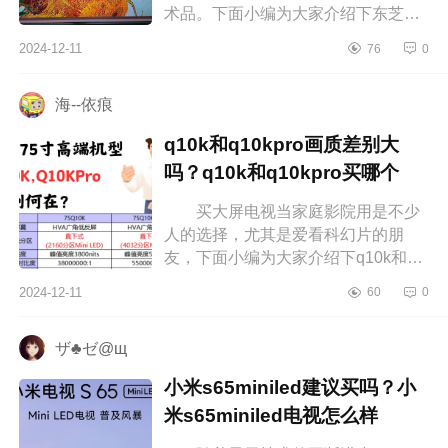
术品。下面小编为大家介绍下东芝和
三星艺术电视哪个好？电视东芝好还
2024-12-11
76
0
是三星好 东芝和三星艺术电视
哪...
海--依痕
q10k和q10kpro画质差别大
吗？q10k和q10kpro买哪个
买大屏电视当家庭影院用是不少
人的选择，尤其是爱看科幻片的朋
友，下面小编为大家介绍下q10k和
q10kpro画质差别大吗？q10k和
2024-12-11
60
0
q10kpro买哪个 q10k和q10kpro画
质差别大吗...
ザ♣ゼ@щ
小米s65miniled建议买吗？小
米s65miniled电视怎么样