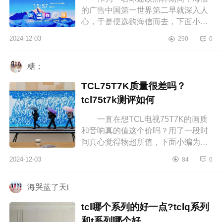
的广告中国第一世界第二早就深入人
心，于是便选购海信而去，下面小编
为大家介绍下海信会议电视质量好
2024-12-03
290
0
吗？海信会议电视XP3E好不好 海
信...
糖；
TCL75T7K质量很差吗？
tcl75t7k测评如何
一直在想TCL电视75T7K的画质
和音响真的值这个价吗？用了一段时
间真心觉得物超所值，下面小编为大
家介绍下TCL75T7K质量很差吗？
2024-12-03
84
0
tcl75t7k测评如何 TCL75T7K质量
很差吗...
海哭蓝了天i
tcl哪个系列的好一点?tclq系列
和t系列哪个好