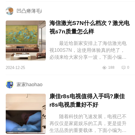
算...
凹凸瘠薄毛i
海信激光S7N什么档次？激光电
视s7n质量怎么样
最近给新家安排上了海信激光电
视100S7N，这使用体验真的绝了，
必须来给大家分享一波，下面小编为
大家介绍下海信激光S7N什么档次？
2024-12-25
188
0
激光电视s7n质量怎么样 海信激光
S7...
家家haohao
康佳r8s电视值得入手吗?康佳
r8s电视质量好不好
随着科技的飞速发展，电视已不
再仅仅是家庭娱乐的工具，更是提升
生活品质的重要载体，下面小编为大