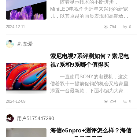
随着显示技术的不断进步，
MiniLED电视作为近年来兴起的新宠
儿，以其卓越的画质表现和高能效比
迅速赢得了市场的青睐，下面小编为
2024-12-11
794
0
大家介绍下小米s65miniled建议买
吗？小米...
亮 挚爱
索尼电视7系评测如何？索尼电
视7系和9系哪个值得买
一直使用SONY的电视机，这次
借着双十一提前促销的机会又给家里
添置一台最新款，下面小编为大家介
绍下索尼电视7系评测如何？索尼电视
2024-12-09
254
0
7系和9系哪个值得买 索尼电视7
系...
用户5175447290
海信e5npro+测评怎么样？海信