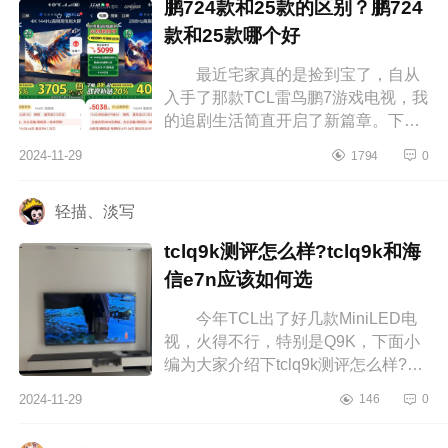
鹏724款和25款的区别？鹏724
款和25款哪个好
最近宅家真的是捡到宝了，自从
入手了那款TCL雷鸟鹏7游戏电视，我
的追剧生活简直开启了新篇章。下面
小编为大家介绍下鹏724款和25款的
2024-11-29
1794
0
区别？鹏724款和25款哪个好 鹏
72...
轻描、淡写
tclq9k测评怎么样?tclq9k和海
信e7n应该如何选
今年TCL出了好几款MiniLED电
视，火得不行，特别是Q9K，下面小
编为大家介绍下tclq9k测评怎么样?
tclq9k和海信e7n应该如何选
2024-11-29
146
0
tclq9k测评怎么样 电视看了差不多
一个月...