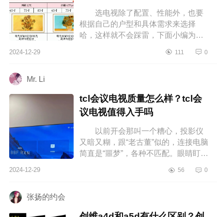
选
选电视除了配置、性能外，也要
根据自己的户型和具体需求来选择
哈，这样就不会踩雷，下面小编为大
家介绍下创维A7E和a7EPRO哪个更
2024-12-29
111
0
值得购买?创维a7e和a7epro怎么
选 创维...
Mr. Li
tcl会议电视质量怎么样？tcl会
议电视值得入手吗
以前开会那叫一个糟心，投影仪
又暗又糊，跟“老古董”似的，连接电脑
简直是“噩梦”，各种不匹配。眼睛盯着
一会儿就酸涩难忍，效率低到谷底。
2024-12-29
56
0
但TCL会议电视一来哇哦，下...
张扬的约会
创维a4d和a5d有什么区别？创