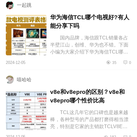
一起跳
华为海信TCL哪个电视好?有人
能分享下吗
国内品牌，海信跟TCL销量各占
半壁江山，创维、华为也不错。下面
小编为大家介绍下华为海信TCL哪个
电视好?有人能分享下吗 华为海信
2024-12-05
35
0
TCL哪个电视好 一直想要一台颜
值...
嘻哈哈
v8e和v8epro的区别？v8e和
v8epro哪个性价比高
TCL这几年它的口碑也是越来越
棒，各种型号的产品都打磨得相当漂
亮，特别是它家的主销款TCLV8E，
已经走进了万千家庭，成为了主流，
2024-12-05
182
0