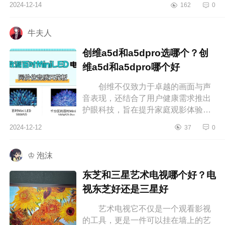
2024-12-14
162
0
什么的没什么经验，所以为了用起
来...
牛夫人
创维a5d和a5dpro选哪个？创
维a5d和a5dpro哪个好
创维不仅致力于卓越的画面与声
音表现，还结合了用户健康需求推出
护眼科技，旨在提升家庭观影体验。
对于想入手新电视的人来说，屏幕尺
2024-12-12
37
0
寸、分辨率、音质以及智能功能等
选...
♔ 泡沫
东芝和三星艺术电视哪个好？电
视东芝好还是三星好
艺术电视它不仅是一个观看影视
的工具，更是一件可以挂在墙上的艺