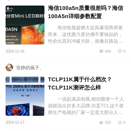
海信100a5n质量很差吗？海信
100A5n详细参数配置
海信电视超燃大促风暴强势席卷
而来，这优惠力度仿佛不要钱似的，
性价比高到冲破天际，就像在路边捡
到了超级大宝藏，划算到飞起，下面
2024-12-18
456
0
小编为大家介绍下海信100a5n质量
很...
安静的疯子、
TCLP11K属于什么档次？
TCLP11K测评怎么样
一说起液晶电视,相信随便一个人
就能说出好多大品牌,但是TCL这个老
牌生产电视的厂家一定是大部分人心
中的NO.1。下面小编为大家介绍下
2024-12-17
325
0
TCLP11K属于什么档次？TCLP11K