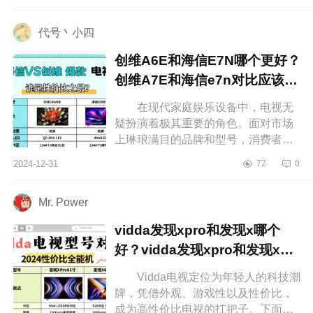
大家介绍下海信e8npro和e8nultra怎
么...
代号丶小四
创维A6E和海信E7N哪个更好？
创维A7E和海信e7n对比应该如
何选
在现代家庭娱乐设备中，电视无
疑扮演着极其重要的角色。面对市场
上琳琅满目的品牌和型号，消费者常
常难以抉择。下面小编为大家介绍下
2024-12-31
72
0
创维A6E和海信E7N哪个更好？创维
A7...
Mr. Power
vidda发现xpro和发现x哪个
好？vidda发现xpro和发现x应
该如何选
Vidda电视定位为年轻人的科技潮
牌，凭借外观、游戏性以及性价比，
成为高性价比电视的扛把子。下面小