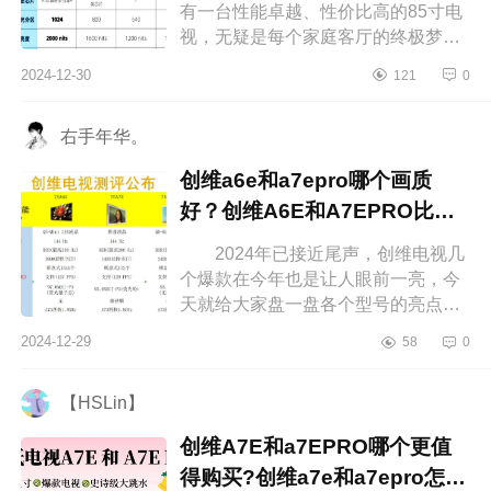
有一台性能卓越、性价比高的85寸电
视，无疑是每个家庭客厅的终极梦
想。想象一下，周末和家人一起窝在
2024-12-30
121
0
沙发上，享受影院级别的视觉盛宴，
那...
右手年华。
创维a6e和a7epro哪个画质
好？创维A6E和A7EPRO比较
哪个好
2024年已接近尾声，创维电视几
个爆款在今年也是让人眼前一亮，今
天就给大家盘一盘各个型号的亮点，
下面小编为大家介绍下创维a6e和
2024-12-29
58
0
a7epro哪个画质好？创维A6E和
A7EPRO比...
【HSLin】
创维A7E和a7EPRO哪个更值
得购买?创维a7e和a7epro怎么