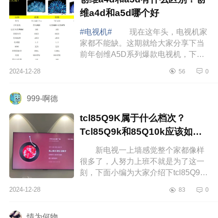
维a4d和a5d哪个好
#电视机#
现在这年头，电视机家
家都不能缺。这期就给大家分享下当
前年创维A5D系列爆款电视机，下面
小编为大家介绍下创维a4d和a5d有什
2024-12-28
56
0
么区别？创维a4d和a5d哪个好 创
维a4d和a5...
999-啊德
tcl85Q9K属于什么档次？
Tcl85Q9k和85Q10k应该如何
选
新电视一上墙感觉整个家都像样
很多了，人努力上班不就是为了这一
刻，下面小编为大家介绍下tcl85Q9K
属于什么档次？Tcl85Q9k和85Q10k
2024-12-28
83
0
应该如何选 tcl85Q9K属于什么档
次...
情为何物