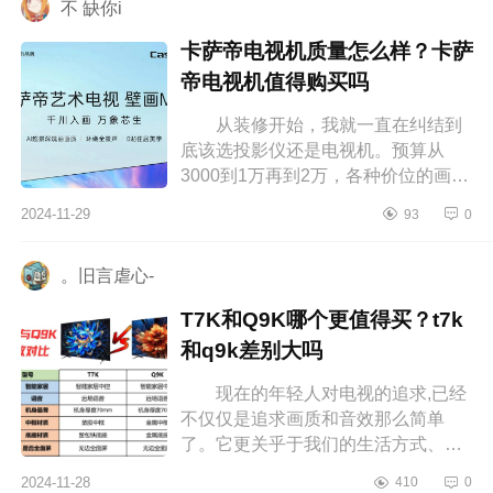
不 缺你i
卡萨帝电视机质量怎么样？卡萨
帝电视机值得购买吗
从装修开始，我就一直在纠结到
底该选投影仪还是电视机。预算从
3000到1万再到2万，各种价位的画质
和功能我都一一对比过。最终，我选
2024-11-29
93
0
择了卡萨帝电视机，这真是一个明智
的...
。旧言虐心-
T7K和Q9K哪个更值得买？t7k
和q9k差别大吗
现在的年轻人对电视的追求,已经
不仅仅是追求画质和音效那么简单
了。它更关乎于我们的生活方式、审
美品味以及对未来科技的拥抱。下面
2024-11-28
410
0