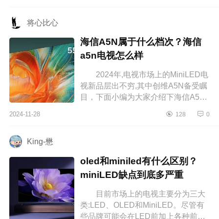
小编为大家介绍下T7K和Q9K哪个更
值得...
将心比心
海信A5N属于什么档次？海信
a5n电视怎么样
2024年,电视市场上的MiniLED电
视新品层出不穷,其中创维A5N备受瞩
目，下面小编为大家介绍下海信A5N
属于什么档次？海信a5n电视怎么
2024-11-28
128
0
样 海信A5N属于什么档次 海
信电视...
King-懋
oled和miniled有什么区别？
miniLED缺点到底多严重
目前市场上的电视主要分为三大
类:LED、OLED和MiniLED。尽管有
些品牌可能会在LED前加上各种前缀,