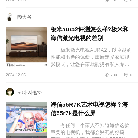
下面小编为大家介绍下v8e和v8epro
的区...
懒大爷
极米aura2评测怎么样?极米和
海信激光电视的差别
极米激光电视AURA2，以卓越的
性能和出色的体验，重新定义家庭观
影模式，让您在家就能拥有私人专属
的豪华影院。下面小编为大家介绍下
2024-12-05
233
0
极米aura2评测怎么样?极米和海信激
光...
오빠 사랑해
海信55R7K艺术电视怎样？海
信55r7k是什么屏
有任何一个家人不知道海信这款
巨美的电视机，我都会哭死的好嘛，