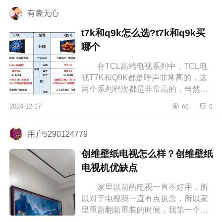
测评怎...
有囊无心
t7k和q9k怎么选?t7k和q9k买
哪个
在TCL高端电视系列中，TCL电
视T7K和Q9K都是呼声非常高的，这
两个系列档次都是非常高的，当然
Q9K电视比T7K更加高端不少，档次
2024-12-17
66
0
也更高，不过很多消费者也非常疑
惑，t7k和q...
用户5290124779
创维壁纸电视怎么样？创维壁纸
电视机优缺点
家里以前的电视一直不好用，所
以对于电视我一直有点执念，所以家
里重新翻新重装的时候，我第一个就
想好好搞一下电视墙，但我对于家电