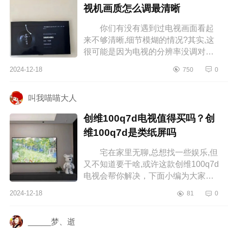
视机画质怎么调最清晰
你们有没有遇到过电视画面看起
来不够清晰,细节模煳的情况?其实,这
很可能是因为电视的分辨率没调对，
下面小编为大家介绍下tcl电视怎么调
2024-12-18
750
0
画质数值？tcl电视机画质怎么调最...
叫我喵喵大人
创维100q7d电视值得买吗？创
维100q7d是类纸屏吗
宅在家里无聊,总想找一些娱乐,但
又不知道要干啥,或许这款创维100q7d
电视会帮你解决，下面小编为大家介
绍下创维100q7d电视值得买吗？创维
2024-12-18
81
0
100q7d是类纸屏吗 创维100q7...
_____梦、逝