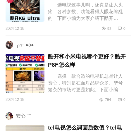
选电视这事儿啊，还真是让人头
疼，各种参数、功能看得人眼花缭乱
的，下面小编为大家介绍下酷开
K6Ultra值得入手吗？酷开K6Ultra质
2024-12-18
92
0
量好吗 酷开K6Ultra值得入手
吗 酷...
╭∩╮●ò●
酷开和小米电视哪个更好？酷开
P8F怎么样
选择一款合适的电视机总是让人
费心，特别是在面对品牌众多、型号
繁杂的市场时更是如此。下面小编为
大家介绍下酷开和小米电视哪个更
2024-12-18
794
0
好？酷开P8F怎么样 酷开和小米
电视...
安心 ﹌
tcl电视怎么调画质数值？tcl电