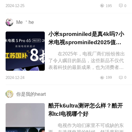
家介绍下康佳r8s电视值得入手吗?康
2024-12-25
195
0
佳r8s电视质量好不好 康佳r8s电...
Me ＇he
小米sprominiled是真4k吗?小
米电视sprominiled2025值得
入手吗
在2025年，电视厂商们纷纷推出
了令人瞩目的新品，这些新品不仅代
表着科技的最新成果，也为消费者带
来了更多的选择。下面小编为大家介
2024-12-24
199
0
绍下小米sprominiled是真4k吗?小米...
你是我的heart
酷开k6ultra测评怎么样？酷开
和tcl电视哪个好
电视作为咱们家里不可或缺的东